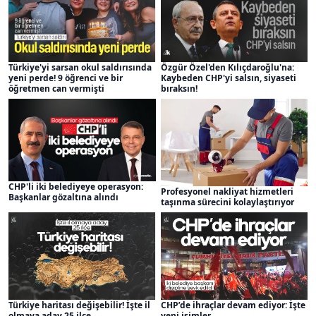
Türkiye'yi sarsan okul saldırısında
Özgür Özel'den Kılıçdaroğlu'na:
yeni perde! 9 öğrenci ve bir
Kaybeden CHP'yi salsın, siyaseti
öğretmen can vermişti
bıraksın!
CHP'li iki belediyeye operasyon:
Profesyonel nakliyat hizmetleri
Başkanlar gözaltına alındı
taşınma sürecini kolaylaştırıyor
Türkiye haritası değişebilir! İşte il
CHP’de ihraçlar devam ediyor: İşte
olmaya aday 25 ilçe
yeni isimler...