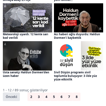
Meteoroloji uyardı: 12 kente sarı
Acı haberi oğlu duyurdu: Haldun
kod verildi
Dormen’i kaybettik
Usta sanatçı Haldun Dormen’den
Sivil Düşün programı sivil
üzen haber
toplumla buluşuyor: 3 ilde yüz
yüze etkinlik
1 - 12 / 89 sonuç gösteriliyor
Önceki
1
2
3
4
5
6
7
8
Sonraki