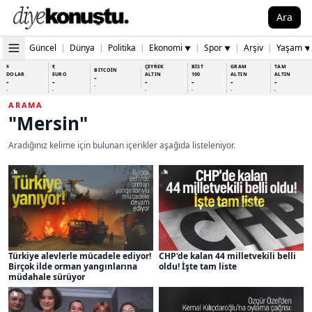
Ara
Güncel
|
Dünya
|
Politika
|
Ekonomi
|
Spor
|
Arşiv
|
Yaşam
▼
▼
▼
$
€
ÇEYREK
BİST
GRAM
TAM
BİTCOİN
DOLAR
EURO
ALTIN
100
ALTIN
ALTIN
-
-
-
-
-
-
-
-
-
-
-
-
-
-
ARAMA
"Mersin"
Aradığınız kelime için bulunan içerikler aşağıda listeleniyor.
Türkiye alevlerle mücadele ediyor!
CHP'de kalan 44 milletvekili belli
Birçok ilde orman yangınlarına
oldu! İşte tam liste
müdahale sürüyor