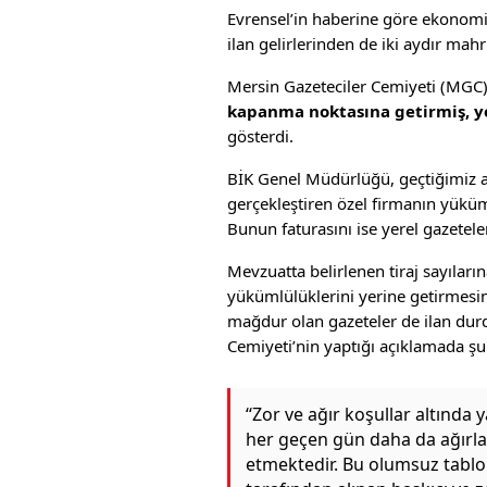
Evrensel’in haberine göre ekonomi
ilan gelirlerinden de iki aydır mah
Mersin Gazeteciler Cemiyeti (MGC),
kapanma noktasına getirmiş, yer
gösterdi.
BİK Genel Müdürlüğü, geçtiğimiz ay
gerçekleştiren özel firmanın yüküml
Bunun faturasını ise yerel gazeteler
Mevzuatta belirlenen tiraj sayıları
yükümlülüklerini yerine getirmesi
mağdur olan gazeteler de ilan durd
Cemiyeti’nin yaptığı açıklamada şu 
‘‘Zor ve ağır koşullar altında
her geçen gün daha da ağırl
etmektedir. Bu olumsuz tablo