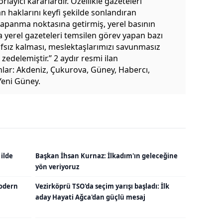
rlayıcı kararlardır. Özellikle gazeteleri
an haklarını keyfi şekilde sonlandıran
kapanma noktasına getirmiş, yerel basının
da yerel gazeteleri temsilen görev yapan bazı
asıfsız kalması, meslektaşlarımızı savunmasız
delemiştir.’’ 2 aydır resmi ilan
lar: Akdeniz, Çukurova, Güney, Habercı,
Yeni Güney.
 ilde
Başkan İhsan Kurnaz: İlkadım'ın geleceğine
yön veriyoruz
odern
Vezirköprü TSO'da seçim yarışı başladı: İlk
aday Hayati Ağca'dan güçlü mesaj