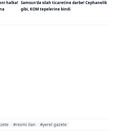
eni halka!
Samsun'da silah ticaretine darbe! Cephanelik
una
gibi, KOM tepelerine bindi
zete
#resmi ilan
#yerel gazete