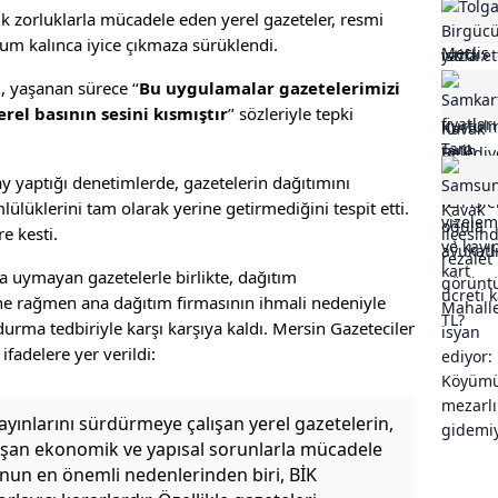
k zorluklarla mücadele eden yerel gazeteler, resmi
rum kalınca iyice çıkmaza sürüklendi.
 yaşanan sürece ‘‘
Bu uygulamalar gazetelerimizi
el basının sesini kısmıştır
’’ sözleriyle tepki
 yaptığı denetimlerde, gazetelerin dağıtımını
ülüklerini tam olarak yerine getirmediğini tespit etti.
e kesti.
na uymayan gazetelerle birlikte, dağıtım
ne rağmen ana dağıtım firmasının ihmali nedeniyle
urma tedbiriyle karşı karşıya kaldı. Mersin Gazeteciler
ifadelere yer verildi:
 yayınlarını sürdürmeye çalışan yerel gazetelerin,
aşan ekonomik ve yapısal sorunlarla mücadele
nun en önemli nedenlerinden biri, BİK