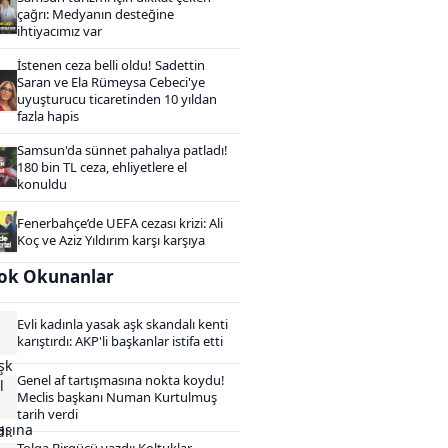
çağrı: Medyanın desteğine
ihtiyacımız var
İstenen ceza belli oldu! Sadettin
Saran ve Ela Rümeysa Cebeci'ye
uyuşturucu ticaretinden 10 yıldan
fazla hapis
Samsun'da sünnet pahalıya patladı!
180 bin TL ceza, ehliyetlere el
konuldu
Fenerbahçe’de UEFA cezası krizi: Ali
Koç ve Aziz Yıldırım karşı karşıya
ok Okunanlar
Evli kadınla yasak aşk skandalı kenti
karıştırdı: AKP'li başkanlar istifa etti
Genel af tartışmasına nokta koydu!
Meclis başkanı Numan Kurtulmuş
tarih verdi
Tolga Birgücü yazdı: Koltuklar