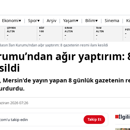
Ekonomi
|
Spor
|
Arşiv
|
Yaşam
|
Bilim
|
Sinema
|
K
▼
▼
▼
▼
ÇEYREK
BİST
GRAM
TAM
PET
ALTIN
100
ALTIN
ALTIN
-
-
-
-
-
-
-
-
-
-
Basın İlan Kurumu’ndan ağır yaptırım: 8 gazetenin resmi ilanı kesildi
rumu’ndan ağır yaptırım: 
sildi
, Mersin'de yayın yapan 8 günlük gazetenin r
durdurdu.
ziran 2026 07:26
İlgil
com'u takip edin
Takip Et