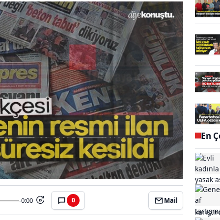
En Ç
-0:00
Mail
0
15