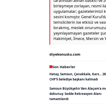
tarafından alınan baskıcı ve zo
birleşmeye zorlayan, resmi il
uygulamalar; gazetelerimizi 
sesini kısmıştır. Genel Kurul’
temsilcilerin ise etkisiz ve v
bırakmış, meslek onurumuzu ze
yayınlayamayan gazeteler şun
Hakimiyet, İmece, Mersin ve 
diyekonustu.com
Son Haberler
Hatay, Samsun, Çanakkale, Kars... 28
CHP'li belediye başkanı kalmadı
Samsun Büyükşehir'den Alaçam'a m
dokunuş: Sedde Rekreasyon Alanı
tamamlandı