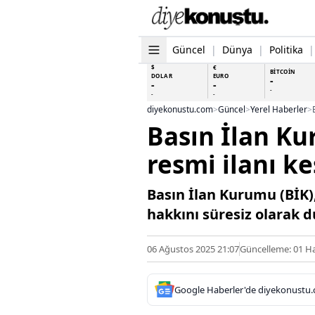
Güncel
|
Dünya
|
Politika
|
$
€
BİTCOİN
DOLAR
EURO
-
-
-
-
-
-
diyekonustu.com
>
Güncel
>
Yerel Haberler
>
Basın İlan Ku
resmi ilanı ke
Basın İlan Kurumu (BİK)
hakkını süresiz olarak 
06 Ağustos 2025 21:07
Güncelleme: 01 Ha
Google Haberler'de diyekonustu.