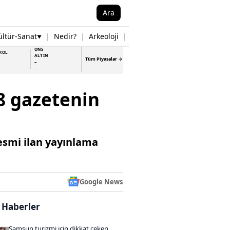
Ara
ültür-Sanat
|
Nedir?
|
Arkeoloji
|
Tarih
|
Samsun Haberleri
▼
▼
ONS
ROL
ALTIN
Tüm Piyasalar →
-
-
8 gazetenin
esmi ilan yayınlama
Google News
i Haberler
Samsun turizmi için dikkat çeken