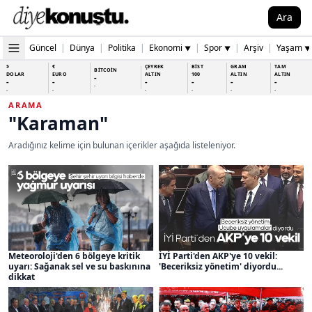
Ara
Güncel
|
Dünya
|
Politika
|
Ekonomi
|
Spor
|
Arşiv
|
Yaşam
▼
▼
▼
$
€
ÇEYREK
BİST
GRAM
TAM
BİTCOİN
DOLAR
EURO
ALTIN
100
ALTIN
ALTIN
-
-
-
-
-
-
-
-
-
-
-
-
-
-
ARAMA
"Karaman"
Aradığınız kelime için bulunan içerikler aşağıda listeleniyor.
Meteoroloji'den 6 bölgeye kritik
İYİ Parti'den AKP'ye 10 vekil:
uyarı: Sağanak sel ve su baskınına
'Beceriksiz yönetim' diyordu...
dikkat