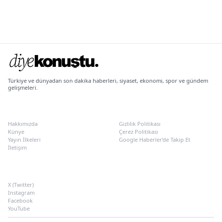
Türkiye ve dünyadan son dakika haberleri, siyaset, ekonomi, spor ve gündem
gelişmeleri.
KURUMSAL
POLITIKALAR
Hakkımızda
Gizlilik Politikası
Künye
Çerez Politikası
Yayın İlkeleri
Google Haberler’de Takip Et
İletişim
SOSYAL MEDYA
X (Twitter)
Instagram
Facebook
YouTube
Türkiye Şehir Gündemi, son dakika haberleri, Türkiye gündemi, Samsun haberle