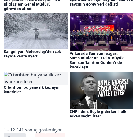
Bilgi İşlem Genel Müdürü
savcının görev yeri değişti
görevden alındı
Kar geliyor: Meteoroloji’den çok
Ankara’da Samsun rüzgarı:
sayıda kente uyarı!
Samsunlular ASFED’in ‘Büyük
Samsun Tanıtım Günleri’nde
kucaklaştı
O tarihten bu yana ilk kez aynı
karedeler
CHP lideri: Böyle giderken halk
erken seçim ister
1 - 12 / 41 sonuç gösteriliyor