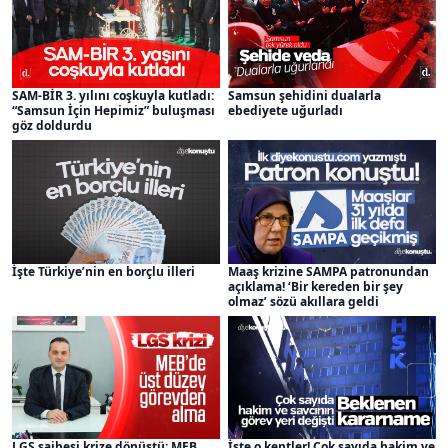
SAM-BİR 3. yılını coşkuyla kutladı:
Samsun şehidini dualarla
“Samsun İçin Hepimiz” buluşması
ebediyete uğurladı
göz doldurdu
Maaş krizine SAMPA patronundan
İşte Türkiye’nin en borçlu illeri
açıklama! ‘Bir kereden bir şey
olmaz’ sözü akıllara geldi
LGS şaibesi krize dönüştü: MEB
İşte o kentler! Çok sayıda hakim ve