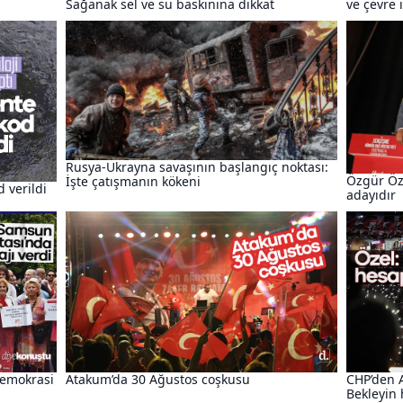
Sağanak sel ve su baskınına dikkat
ve çevre i
Rusya-Ukrayna savaşının başlangıç noktası:
Özgür Öz
İşte çatışmanın kökeni
d verildi
adayıdır
demokrasi
Atakum’da 30 Ağustos coşkusu
CHP’den 
Bekleyin