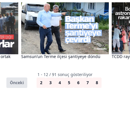
 ortak
Samsun’un Terme ilçesi şantiyeye döndü
TCDD rayd
1 - 12 / 91 sonuç gösteriliyor
Önceki
1
2
3
4
5
6
7
8
Sonraki