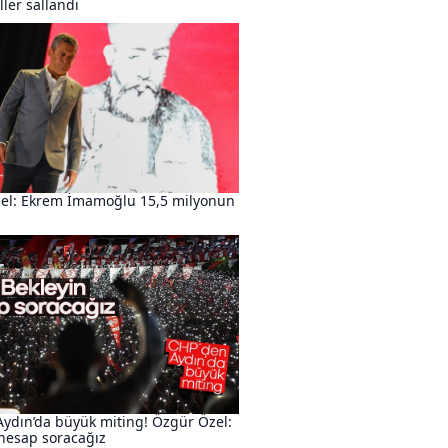
ller sallandı
el: Ekrem İmamoğlu 15,5 milyonun
Aydın’da büyük miting! Özgür Özel:
 hesap soracağız