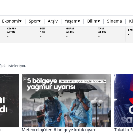
Ekonomi
|
Spor
|
Arşiv
|
Yaşam
|
Bilim
|
Sinema
|
K
▼
▼
▼
▼
ÇEYREK
BİST
GRAM
TAM
PET
ALTIN
100
ALTIN
ALTIN
-
-
-
-
-
-
-
-
-
-
ıda listeleniyor.
ı:
Meteoroloji'den 6 bölgeye kritik uyarı:
Tokat’ta