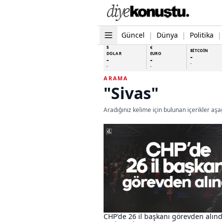
Güncel
|
Dünya
|
Politika
|
$
€
BİTCOİN
DOLAR
EURO
-
-
-
-
-
-
ARAMA
"Sivas"
Aradığınız kelime için bulunan içerikler aşağ
CHP'de 26 il başkanı görevden alınd