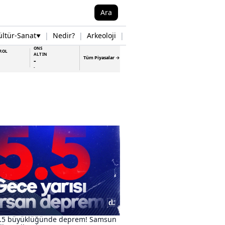
Ara
ültür-Sanat
|
Nedir?
|
Arkeoloji
|
Tarih
|
Samsun Haberleri
▼
▼
ONS
ROL
ALTIN
Tüm Piyasalar →
-
-
 5.5 büyüklüğünde deprem! Samsun