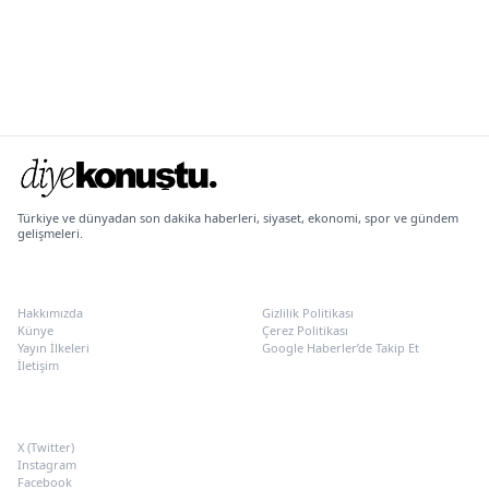
Türkiye ve dünyadan son dakika haberleri, siyaset, ekonomi, spor ve gündem
gelişmeleri.
KURUMSAL
POLITIKALAR
Hakkımızda
Gizlilik Politikası
Künye
Çerez Politikası
Yayın İlkeleri
Google Haberler’de Takip Et
İletişim
SOSYAL MEDYA
X (Twitter)
Instagram
Facebook