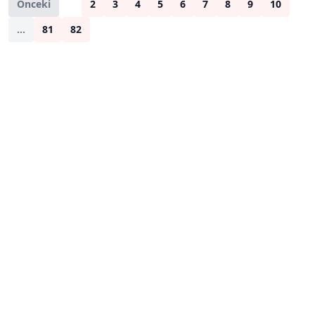
Önceki
1
2
3
4
5
6
7
8
9
10
...
81
82
Sonraki