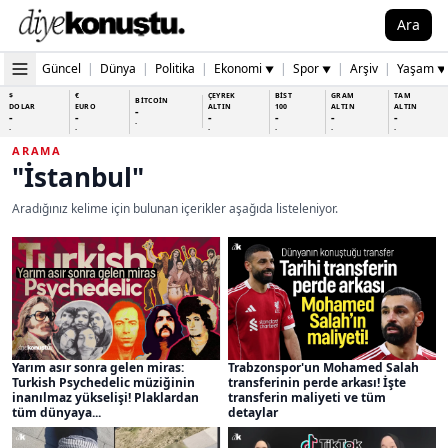
Ara
Güncel
|
Dünya
|
Politika
|
Ekonomi
|
Spor
|
Arşiv
|
Yaşam
▼
▼
▼
$
€
ÇEYREK
BİST
GRAM
TAM
BİTCOİN
DOLAR
EURO
ALTIN
100
ALTIN
ALTIN
-
-
-
-
-
-
-
-
-
-
-
-
-
-
ARAMA
"İstanbul"
Aradığınız kelime için bulunan içerikler aşağıda listeleniyor.
Yarım asır sonra gelen miras:
Trabzonspor'un Mohamed Salah
Turkish Psychedelic müziğinin
transferinin perde arkası! İşte
inanılmaz yükselişi! Plaklardan
transferin maliyeti ve tüm
tüm dünyaya...
detaylar