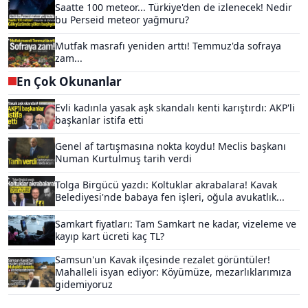
Saatte 100 meteor... Türkiye'den de izlenecek! Nedir
bu Perseid meteor yağmuru?
Mutfak masrafı yeniden arttı! Temmuz'da sofraya
zam...
En Çok Okunanlar
Evli kadınla yasak aşk skandalı kenti karıştırdı: AKP'li
başkanlar istifa etti
Genel af tartışmasına nokta koydu! Meclis başkanı
Numan Kurtulmuş tarih verdi
Tolga Birgücü yazdı: Koltuklar akrabalara! Kavak
Belediyesi'nde babaya fen işleri, oğula avukatlık...
Samkart fiyatları: Tam Samkart ne kadar, vizeleme ve
kayıp kart ücreti kaç TL?
Samsun'un Kavak ilçesinde rezalet görüntüler!
Mahalleli isyan ediyor: Köyümüze, mezarlıklarımıza
gidemiyoruz