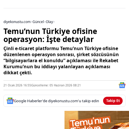
diyekonustu.com
>
Güncel
>
Olay
>
Temu’nun Türkiye ofisine
operasyon: İşte detaylar
Çinli e-ticaret platformu Temu’nun Türkiye ofisine
düzenlenen operasyon sonrası, şirket sözcüsünün
“bilgisayarlara el konuldu” açıklaması ile Rekabet
Kurumu’nun bu iddiayı yalanlayan açıklaması
dikkat çekti.
21 Ocak 2026 16:55
Güncelleme: 05 Haziran 2026 08:21
Google Haberler'de diyekonustu.com'u takip edin
Takip Et