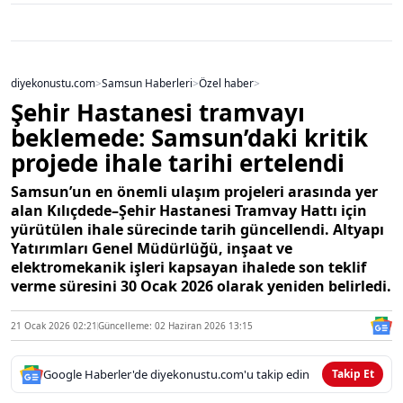
diyekonustu.com
>
Samsun Haberleri
>
Özel haber
>
Şehir Hastanesi tramvayı
beklemede: Samsun’daki kritik
projede ihale tarihi ertelendi
Samsun’un en önemli ulaşım projeleri arasında yer
alan Kılıçdede–Şehir Hastanesi Tramvay Hattı için
yürütülen ihale sürecinde tarih güncellendi. Altyapı
Yatırımları Genel Müdürlüğü, inşaat ve
elektromekanik işleri kapsayan ihalede son teklif
verme süresini 30 Ocak 2026 olarak yeniden belirledi.
21 Ocak 2026 02:21
Güncelleme: 02 Haziran 2026 13:15
Google Haberler'de diyekonustu.com'u takip edin
Takip Et