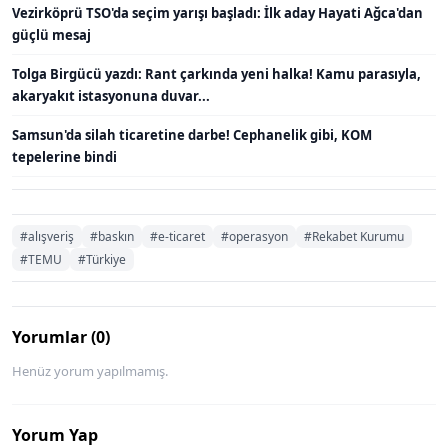
Vezirköprü TSO'da seçim yarışı başladı: İlk aday Hayati Ağca'dan
güçlü mesaj
Tolga Birgücü yazdı: Rant çarkında yeni halka! Kamu parasıyla,
akaryakıt istasyonuna duvar...
Samsun'da silah ticaretine darbe! Cephanelik gibi, KOM
tepelerine bindi
#alışveriş
#baskın
#e-ticaret
#operasyon
#Rekabet Kurumu
#TEMU
#Türkiye
Yorumlar (0)
Henüz yorum yapılmamış.
Yorum Yap