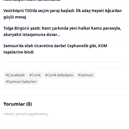
Vezirköprü TSO'da seçim yarışı başladı: İlk aday Hayati Ağca'dan
güçlü mesaj
Tolga Birgücü yazdı: Rant çarkında yeni halka! Kamu parasıyla,
akaryakıt istasyonuna duvar...
Samsun'da silah ticaretine darbe! Cephanelik gibi, KOM
tepelerine bindi
#Çanakkale
#Canik
#Canik belediyesi
#samsun
#Samsun haberleri
Yorumlar (0)
Henüz yorum yapılmamış.