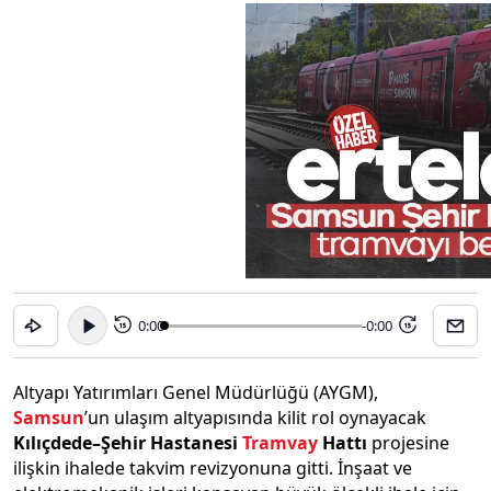
0:00
-0:00
15
15
Altyapı Yatırımları Genel Müdürlüğü (AYGM),
Samsun
’un ulaşım altyapısında kilit rol oynayacak
Kılıçdede–Şehir Hastanesi
Tramvay
Hattı
projesine
ilişkin ihalede takvim revizyonuna gitti. İnşaat ve