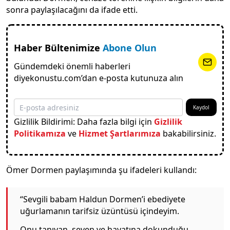
sonra paylaşılacağını da ifade etti.
Haber Bültenimize
Abone Olun
Gündemdeki önemli haberleri
diyekonustu.com’dan e-posta kutunuza alın
Kaydol
Gizlilik Bildirimi: Daha fazla bilgi için
Gizlilik
Politikamıza
ve
Hizmet Şartlarımıza
bakabilirsiniz.
Ömer Dormen paylaşımında şu ifadeleri kullandı:
“Sevgili babam Haldun Dormen’i ebediyete
uğurlamanın tarifsiz üzüntüsü içindeyim.
Onu tanıyan, seven ve hayatına dokunduğu