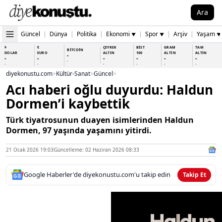
Ara
Güncel
|
Dünya
|
Politika
|
Ekonomi
|
Spor
|
Arşiv
|
Yaşam
▼
▼
▼
$
€
ÇEYREK
BİST
GRAM
TAM
BİTCOİN
DOLAR
EURO
ALTIN
100
ALTIN
ALTIN
-
-
-
-
-
-
-
-
-
-
-
-
-
-
diyekonustu.com
>
Kültür-Sanat
>
Güncel
>
Acı haberi oğlu duyurdu: Haldun
Dormen’i kaybettik
Türk tiyatrosunun duayen isimlerinden Haldun
Dormen, 97 yaşında yaşamını yitirdi.
21 Ocak 2026 19:03
Güncelleme: 02 Haziran 2026 08:33
Google Haberler'de diyekonustu.com'u takip edin
Takip Et