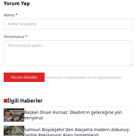
Yorum Yap
Adınız *
Yorumunuz *
Yorum Gönder
Yorumunuz onaylandıktan sonra yayınlanacaktır.
İlgili Haberler
Başkan İhsan Kurnaz: İlkadım'ın geleceğine yön
veriyoruz
Samsun Büyükşehir'den Alaçam'a modern dokunuş:
Sedde Rekreasyon Alanı tamamlandı