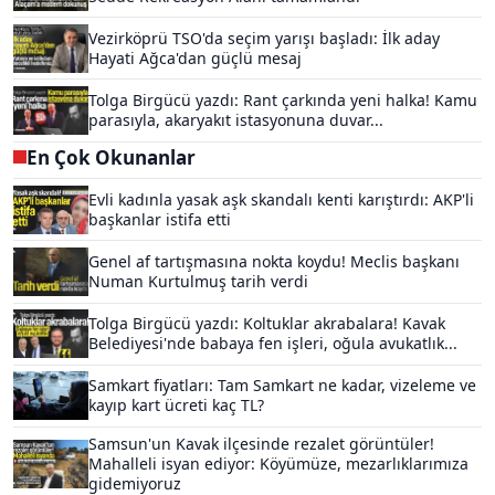
Vezirköprü TSO'da seçim yarışı başladı: İlk aday
Hayati Ağca'dan güçlü mesaj
Tolga Birgücü yazdı: Rant çarkında yeni halka! Kamu
parasıyla, akaryakıt istasyonuna duvar...
En Çok Okunanlar
Evli kadınla yasak aşk skandalı kenti karıştırdı: AKP'li
başkanlar istifa etti
Genel af tartışmasına nokta koydu! Meclis başkanı
Numan Kurtulmuş tarih verdi
Tolga Birgücü yazdı: Koltuklar akrabalara! Kavak
Belediyesi'nde babaya fen işleri, oğula avukatlık...
Samkart fiyatları: Tam Samkart ne kadar, vizeleme ve
kayıp kart ücreti kaç TL?
Samsun'un Kavak ilçesinde rezalet görüntüler!
Mahalleli isyan ediyor: Köyümüze, mezarlıklarımıza
gidemiyoruz