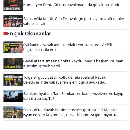
Komedyen Deniz Göktaş havalimanında gözaltına alındı
Samsun'da Kültür Yolu Festivali için geri sayım: Ünlü isimler
sahne alacak
En Çok Okunanlar
Evli kadınla yasak aşk skandalı kenti karıştırdı: AKP'li
başkanlar istifa etti
Genel af tartışmasına nokta koydu! Meclis başkanı Numan
Kurtulmuş tarih verdi
Tolga Birgücü yazdı: Koltuklar akrabalara! Kavak
Belediyesi'nde babaya fen işleri, oğula avukatlık...
Samkart fiyatları: Tam Samkart ne kadar, vizeleme ve kayıp
kart ücreti kaç TL?
Samsun'un Kavak ilçesinde rezalet görüntüler! Mahalleli
isyan ediyor: Köyümüze, mezarlıklarımıza gidemiyoruz