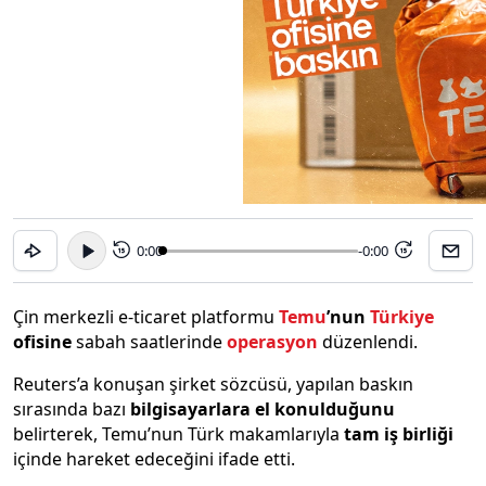
0:00
-0:00
15
15
Çin merkezli e-ticaret platformu
Temu
’nun
Türkiye
ofisine
sabah saatlerinde
operasyon
düzenlendi.
Reuters’a konuşan şirket sözcüsü, yapılan baskın
sırasında bazı
bilgisayarlara el konulduğunu
belirterek, Temu’nun Türk makamlarıyla
tam iş birliği
içinde hareket edeceğini ifade etti.