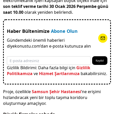
elektromekanik işleri kapsayan büyük ölçekli ihale için
son teklif verme tarihi 30 Ocak 2026 Perşembe günü
saat 10.00
olarak yeniden belirlendi.
Haber Bültenimize
Abone Olun
Gündemdeki önemli haberleri
diyekonustu.com’dan e-posta kutunuza alın
Kaydol
Gizlilik Bildirimi: Daha fazla bilgi için
Gizlilik
Politikamıza
ve
Hizmet Şartlarımıza
bakabilirsiniz.
Proje, özellikle
Samsun Şehir Hastanesi
’ne erişimi
hızlandıracak yeni bir toplu taşıma koridoru
oluşturmayı amaçlıyor.