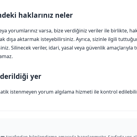
ndeki haklarınız neler
eya yorumlarınız varsa, bize verdiğiniz veriler ile birlikte, 
rak dışa aktarmak isteyebilirsiniz. Ayrıca, sizinle ilgili tuttuğ
siniz. Silinecek veriler, idari, yasal veya güvenlik amaçlarıy
samaz.
derildiği yer
atik istenmeyen yorum algılama hizmeti ile kontrol edilebilir
om
tarafından bilgilendirme amacıyla hazırlanmıştır. Sayfada yer al