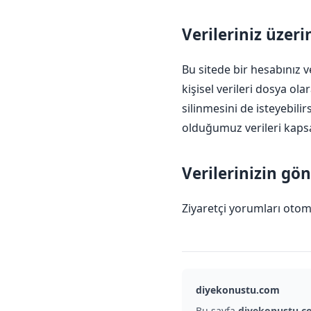
Verileriniz üzeri
Bu sitede bir hesabınız v
kişisel verileri dosya ola
silinmesini de isteyebilir
olduğumuz verileri kap
Verilerinizin gön
Ziyaretçi yorumları otom
diyekonustu.com
Bu sayfa
diyekonustu.c