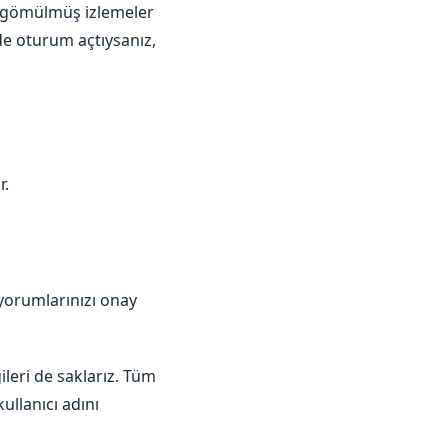
rca gömülmüş izlemeler
ede oturum açtıysanız,
r.
 yorumlarınızı onay
gileri de saklarız. Tüm
kullanıcı adını