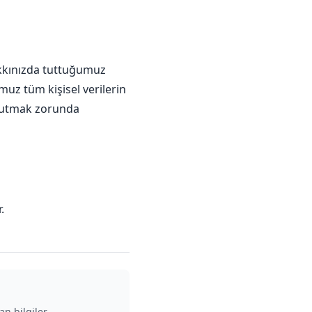
hakkınızda tuttuğumuz
umuz tüm kişisel verilerin
la tutmak zorunda
.
an bilgiler