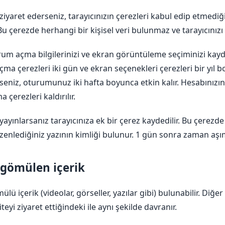
yaret ederseniz, tarayıcınızın çerezleri kabul edip etmediğin
Bu çerezde herhangi bir kişisel veri bulunmaz ve tarayıcınızı 
um açma bilgilerinizi ve ekran görüntüleme seçiminizi kayd
a çerezleri iki gün ve ekran seçenekleri çerezleri bir yıl b
rseniz, oturumunuz iki hafta boyunca etkin kalır. Hesabını
çerezleri kaldırılır.
yayınlarsanız tarayıcınıza ek bir çerez kaydedilir. Bu çerezde 
enlediğiniz yazının kimliği bulunur. 1 gün sonra zaman aşı
 gömülen içerik
ülü içerik (videolar, görseller, yazılar gibi) bulunabilir. Diğ
siteyi ziyaret ettiğindeki ile aynı şekilde davranır.