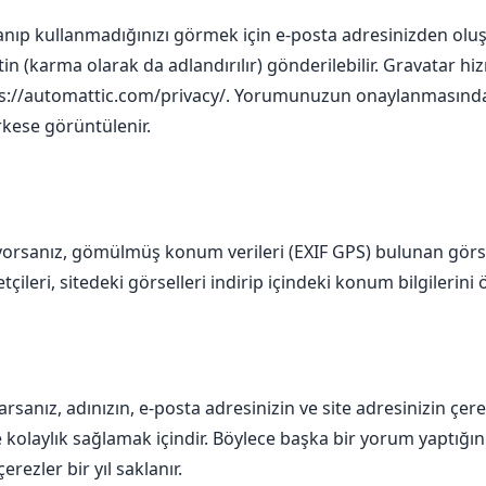
anıp kullanmadığınızı görmek için e-posta adresinizden ol
n (karma olarak da adlandırılır) gönderilebilir. Gravatar hizm
s://automattic.com/privacy/
. Yorumunuzun onaylanmasından
kese görüntülenir.
lüyorsanız, gömülmüş konum verileri (EXIF GPS) bulunan gör
etçileri, sitedeki görselleri indirip içindeki konum bilgilerini 
sanız, adınızın, e-posta adresinizin ve site adresinizin çer
ze kolaylık sağlamak içindir. Böylece başka bir yorum yaptığını
ezler bir yıl saklanır.