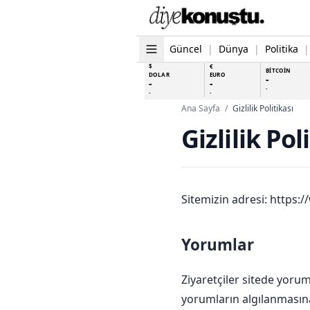
Güncel
|
Dünya
|
Politika
|
$
€
BİTCOİN
DOLAR
EURO
-
-
-
-
-
-
Ana Sayfa
/
Gizlilik Politikası
Gizlilik Pol
Sitemizin adresi:
https:
Yorumlar
Ziyaretçiler sitede yor
yorumların algılanmasına 