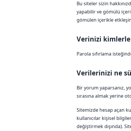
Bu siteler sizin hakkınız
yapabilir ve gömülü içerik
gömülen içerikle etkleşimi
Verinizi kimlerl
Parola sıfırlama isteğin
Verilerinizi ne 
Bir yorum yaparsanız, yor
sırasına almak yerine oto
Sitemizde hesap açan kulla
kullanıcılar kişisel bilgil
değiştirmek dışında). Site