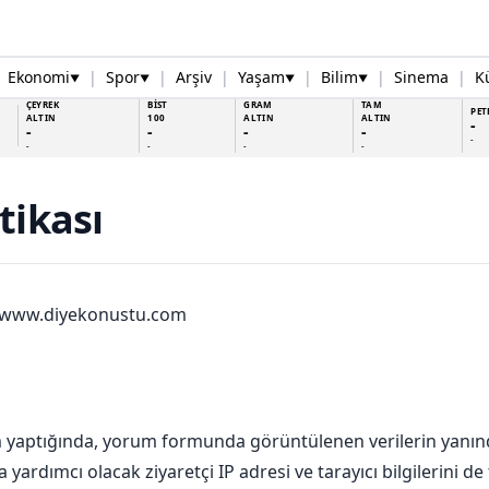
Ekonomi
|
Spor
|
Arşiv
|
Yaşam
|
Bilim
|
Sinema
|
K
▼
▼
▼
▼
ÇEYREK
BİST
GRAM
TAM
PET
ALTIN
100
ALTIN
ALTIN
-
-
-
-
-
-
-
-
-
-
itikası
//www.diyekonustu.com
um yaptığında, yorum formunda görüntülenen verilerin yanı
yardımcı olacak ziyaretçi IP adresi ve tarayıcı bilgilerini de 