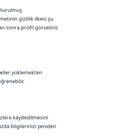
uşturulmuş
etinin gizlilik ilkesi şu
 sonra profil görseliniz
seller yüklemekten
öğrenebilir.
ezlere kaydedilmesini
zda bilgilerinizi yeniden