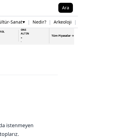
Ara
ültür-Sanat
|
Nedir?
|
Arkeoloji
|
Tarih
|
Samsun Haberleri
▼
▼
ONS
ROL
ALTIN
Tüm Piyasalar →
-
-
nda istenmeyen
toplarız.