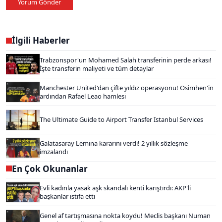
Yorum Gönder
İlgili Haberler
Trabzonspor'un Mohamed Salah transferinin perde arkası!
İşte transferin maliyeti ve tüm detaylar
Manchester United'dan çifte yıldız operasyonu! Osimhen'in
ardından Rafael Leao hamlesi
The Ultimate Guide to Airport Transfer Istanbul Services
Galatasaray Lemina kararını verdi! 2 yıllık sözleşme
imzalandı
En Çok Okunanlar
Evli kadınla yasak aşk skandalı kenti karıştırdı: AKP'li
başkanlar istifa etti
Genel af tartışmasına nokta koydu! Meclis başkanı Numan