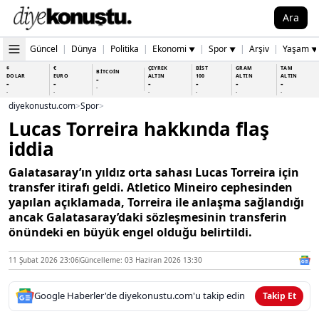
Ara
Güncel
|
Dünya
|
Politika
|
Ekonomi
|
Spor
|
Arşiv
|
Yaşam
▼
▼
▼
$
€
ÇEYREK
BİST
GRAM
TAM
BİTCOİN
DOLAR
EURO
ALTIN
100
ALTIN
ALTIN
-
-
-
-
-
-
-
-
-
-
-
-
-
-
diyekonustu.com
>
Spor
>
Lucas Torreira hakkında flaş
iddia
Galatasaray’ın yıldız orta sahası Lucas Torreira için
transfer itirafı geldi. Atletico Mineiro cephesinden
yapılan açıklamada, Torreira ile anlaşma sağlandığı
ancak Galatasaray’daki sözleşmesinin transferin
önündeki en büyük engel olduğu belirtildi.
11 Şubat 2026 23:06
Güncelleme: 03 Haziran 2026 13:30
Google Haberler'de diyekonustu.com'u takip edin
Takip Et