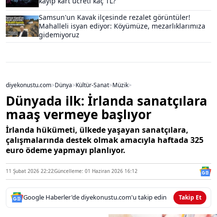
kayıp kart ücreti kaç TL?
Samsun'un Kavak ilçesinde rezalet görüntüler!
Mahalleli isyan ediyor: Köyümüze, mezarlıklarımıza
gidemiyoruz
diyekonustu.com
>
Dünya
>
Kültür-Sanat
>
Müzik
>
Dünyada ilk: İrlanda sanatçılara
maaş vermeye başlıyor
İrlanda hükümeti, ülkede yaşayan sanatçılara,
çalışmalarında destek olmak amacıyla haftada 325
euro ödeme yapmayı planlıyor.
11 Şubat 2026 22:22
Güncelleme: 01 Haziran 2026 16:12
Google Haberler'de diyekonustu.com'u takip edin
Takip Et