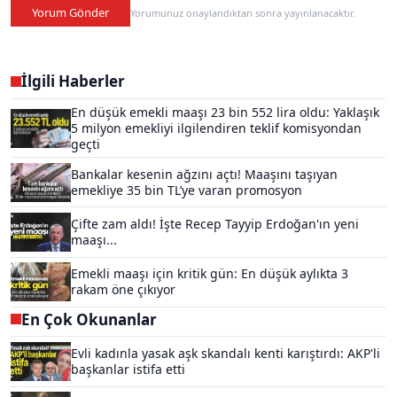
Yorum Gönder
Yorumunuz onaylandıktan sonra yayınlanacaktır.
İlgili Haberler
En düşük emekli maaşı 23 bin 552 lira oldu: Yaklaşık
5 milyon emekliyi ilgilendiren teklif komisyondan
geçti
Bankalar kesenin ağzını açtı! Maaşını taşıyan
emekliye 35 bin TL’ye varan promosyon
Çifte zam aldı! İşte Recep Tayyip Erdoğan'ın yeni
maaşı...
Emekli maaşı için kritik gün: En düşük aylıkta 3
rakam öne çıkıyor
En Çok Okunanlar
Evli kadınla yasak aşk skandalı kenti karıştırdı: AKP'li
başkanlar istifa etti