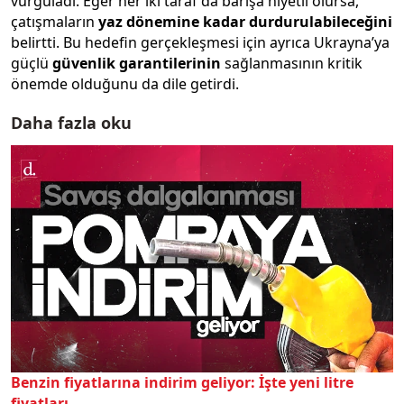
vurguladı. Eğer her iki taraf da barışa niyetli olursa,
çatışmaların
yaz dönemine kadar durdurulabileceğini
belirtti. Bu hedefin gerçekleşmesi için ayrıca Ukrayna’ya
güçlü
güvenlik garantilerinin
sağlanmasının kritik
önemde olduğunu da dile getirdi.
Daha fazla oku
Benzin fiyatlarına indirim geliyor: İşte yeni litre
fiyatları