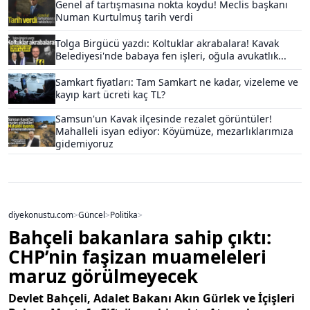
Genel af tartışmasına nokta koydu! Meclis başkanı
Numan Kurtulmuş tarih verdi
Tolga Birgücü yazdı: Koltuklar akrabalara! Kavak
Belediyesi'nde babaya fen işleri, oğula avukatlık...
Samkart fiyatları: Tam Samkart ne kadar, vizeleme ve
kayıp kart ücreti kaç TL?
Samsun'un Kavak ilçesinde rezalet görüntüler!
Mahalleli isyan ediyor: Köyümüze, mezarlıklarımıza
gidemiyoruz
diyekonustu.com
>
Güncel
>
Politika
>
Bahçeli bakanlara sahip çıktı:
CHP’nin faşizan muameleleri
maruz görülmeyecek
Devlet Bahçeli, Adalet Bakanı Akın Gürlek ve İçişleri