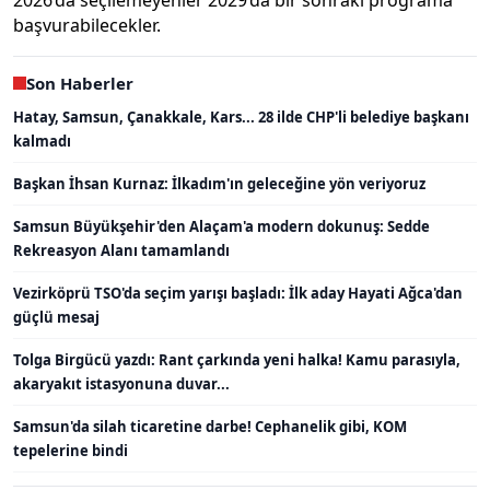
2026’da seçilemeyenler 2029’da bir sonraki programa
başvurabilecekler.
Son Haberler
Hatay, Samsun, Çanakkale, Kars... 28 ilde CHP'li belediye başkanı
kalmadı
Başkan İhsan Kurnaz: İlkadım'ın geleceğine yön veriyoruz
Samsun Büyükşehir'den Alaçam'a modern dokunuş: Sedde
Rekreasyon Alanı tamamlandı
Vezirköprü TSO'da seçim yarışı başladı: İlk aday Hayati Ağca'dan
güçlü mesaj
Tolga Birgücü yazdı: Rant çarkında yeni halka! Kamu parasıyla,
akaryakıt istasyonuna duvar...
Samsun'da silah ticaretine darbe! Cephanelik gibi, KOM
tepelerine bindi