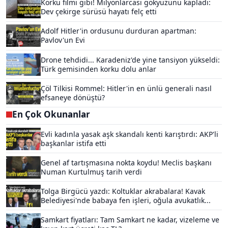
Korku filmi gibi! Milyonlarcası gökyüzünü kapladı:
Dev çekirge sürüsü hayatı felç etti
Adolf Hitler'in ordusunu durduran apartman:
Pavlov'un Evi
Drone tehdidi... Karadeniz'de yine tansiyon yükseldi:
Türk gemisinden korku dolu anlar
Çöl Tilkisi Rommel: Hitler'in en ünlü generali nasıl
efsaneye dönüştü?
En Çok Okunanlar
Evli kadınla yasak aşk skandalı kenti karıştırdı: AKP'li
başkanlar istifa etti
Genel af tartışmasına nokta koydu! Meclis başkanı
Numan Kurtulmuş tarih verdi
Tolga Birgücü yazdı: Koltuklar akrabalara! Kavak
Belediyesi'nde babaya fen işleri, oğula avukatlık...
Samkart fiyatları: Tam Samkart ne kadar, vizeleme ve