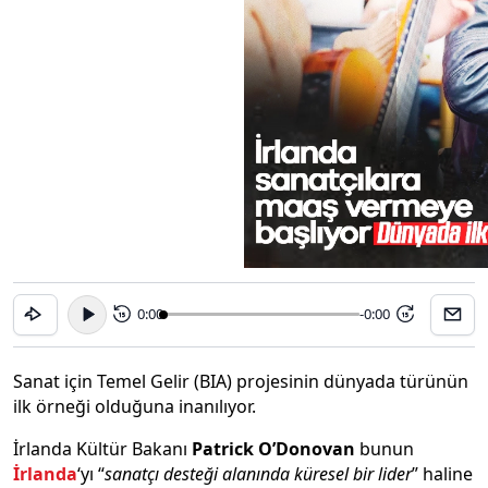
0:00
-0:00
15
15
Sanat için Temel Gelir (BIA) projesinin dünyada türünün
ilk örneği olduğuna inanılıyor.
İrlanda Kültür Bakanı
Patrick O’Donovan
bunun
İrlanda
‘yı “
sanatçı desteği alanında küresel bir lider
” haline