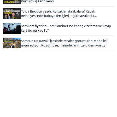
Kurtulmuş tarih verdi
Tolga Birgücü yazdı: Koltuklar akrabalara! Kavak
Belediyesi'nde babaya fen işleri, oğula avukatlık...
Samkart fiyatları: Tam Samkart ne kadar, vizeleme ve kayıp
kart ücreti kaç TL?
Samsun'un Kavak ilçesinde rezalet görüntüler! Mahalleli
isyan ediyor: Köyümüze, mezarlıklarımıza gidemiyoruz