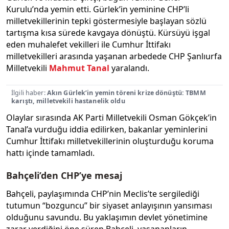
Kurulu’nda yemin etti. Gürlek’in yeminine CHP’li
milletvekillerinin tepki göstermesiyle başlayan sözlü
tartışma kısa sürede kavgaya dönüştü. Kürsüyü işgal
eden muhalefet vekilleri ile Cumhur İttifakı
milletvekilleri arasında yaşanan arbedede CHP Şanlıurfa
Milletvekili
Mahmut Tanal
yaralandı.
İlgili haber:
Akın Gürlek’in yemin töreni krize dönüştü: TBMM
karıştı, milletvekili hastanelik oldu
Olaylar sırasında AK Parti Milletvekili Osman Gökçek’in
Tanal’a vurduğu iddia edilirken, bakanlar yeminlerini
Cumhur İttifakı milletvekillerinin oluşturduğu koruma
hattı içinde tamamladı.
Bahçeli’den CHP’ye mesaj
Bahçeli, paylaşımında CHP’nin Meclis’te sergilediği
tutumun “bozguncu” bir siyaset anlayışının yansıması
olduğunu savundu. Bu yaklaşımın devlet yönetimine
zarar verdiğini öne süren Bahçeli, yaşananların