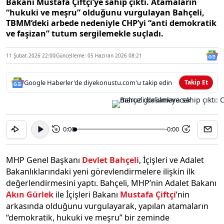
Bakanı Mustafa Çiftçi’ye sahip çıktı. Atamaların
“hukuki ve meşru” olduğunu vurgulayan Bahçeli,
TBMM’deki arbede nedeniyle CHP’yi “anti demokratik
ve faşizan” tutum sergilemekle suçladı.
11 Şubat 2026 22:00
Güncelleme: 05 Haziran 2026 08:21
Google Haberler'de diyekonustu.com'u takip edin
Takip Et
0:00
-0:00
15
15
MHP Genel Başkanı
Devlet Bahçeli
, İçişleri ve Adalet
Bakanlıklarındaki yeni görevlendirmelere ilişkin ilk
değerlendirmesini yaptı. Bahçeli, MHP’nin Adalet Bakanı
Akın Gürlek
ile İçişleri Bakanı
Mustafa Çiftçi
’nin
arkasında olduğunu vurgulayarak, yapılan atamaların
“demokratik, hukuki ve meşru” bir zeminde