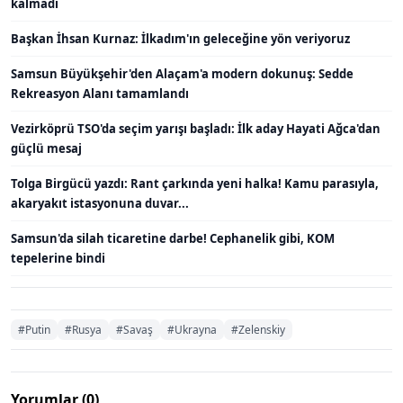
kalmadı
Başkan İhsan Kurnaz: İlkadım'ın geleceğine yön veriyoruz
Samsun Büyükşehir'den Alaçam'a modern dokunuş: Sedde
Rekreasyon Alanı tamamlandı
Vezirköprü TSO'da seçim yarışı başladı: İlk aday Hayati Ağca'dan
güçlü mesaj
Tolga Birgücü yazdı: Rant çarkında yeni halka! Kamu parasıyla,
akaryakıt istasyonuna duvar...
Samsun'da silah ticaretine darbe! Cephanelik gibi, KOM
tepelerine bindi
#Putin
#Rusya
#Savaş
#Ukrayna
#Zelenskiy
Yorumlar (0)