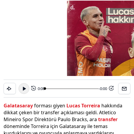
0:00
-0:00
15
15
Galatasaray
forması giyen
Lucas Torreira
hakkında
dikkat çeken bir transfer açıklaması geldi. Atletico
Mineiro Spor Direktörü Paulo Bracks, ara
transfer
döneminde Torreira için Galatasaray ile temas
kurduklarını ve oyuncuyla anlaşmaya vardıklarını