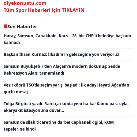
diyekonustu.com
Tüm Spor Haberleri için
TIKLAYIN
Son Haberler
Hatay, Samsun, Çanakkale, Kars... 28 ilde CHP'li belediye başkanı
kalmadı
Başkan İhsan Kurnaz: İlkadım'ın geleceğine yön veriyoruz
Samsun Büyükşehir'den Alaçam'a modern dokunuş: Sedde
Rekreasyon Alanı tamamlandı
Vezirköprü TSO'da seçim yarışı başladı: İlk aday Hayati Ağca'dan
güçlü mesaj
Tolga Birgücü yazdı: Rant çarkında yeni halka! Kamu parasıyla,
akaryakıt istasyonuna duvar...
Samsun'da silah ticaretine darbe! Cephanelik gibi, KOM
tepelerine bindi