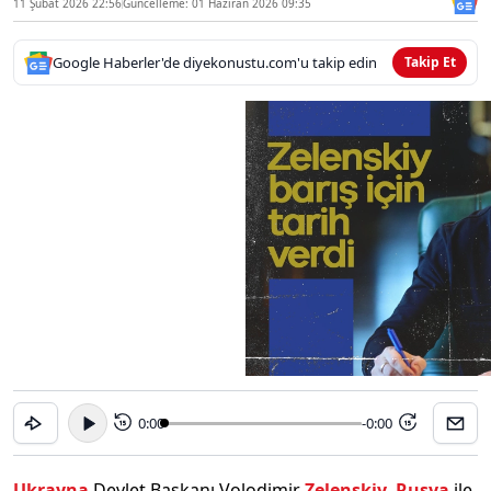
11 Şubat 2026 22:56
Güncelleme: 01 Haziran 2026 09:35
Google Haberler'de diyekonustu.com'u takip edin
Takip Et
0:00
-0:00
15
15
Ukrayna
Devlet Başkanı Volodimir
Zelenskiy
,
Rusya
ile