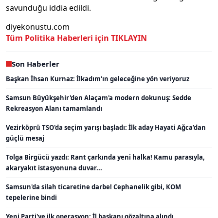
savunduğu iddia edildi.
diyekonustu.com
Tüm Politika Haberleri için TIKLAYIN
Son Haberler
Başkan İhsan Kurnaz: İlkadım'ın geleceğine yön veriyoruz
Samsun Büyükşehir'den Alaçam'a modern dokunuş: Sedde
Rekreasyon Alanı tamamlandı
Vezirköprü TSO'da seçim yarışı başladı: İlk aday Hayati Ağca'dan
güçlü mesaj
Tolga Birgücü yazdı: Rant çarkında yeni halka! Kamu parasıyla,
akaryakıt istasyonuna duvar...
Samsun'da silah ticaretine darbe! Cephanelik gibi, KOM
tepelerine bindi
Yeni Parti'ye ilk operasyon: İl başkanı gözaltına alındı