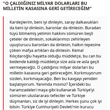
"O ÇALDIĞINIZ MİLYAR DOLARLARI BU
MİLLETİN KASASINA GERİ GETİRECEĞİM"
Kardeşlerim, beni iyi dinleyin, saray dalkavukları
da beni iyi dinlesin, baronlar da dinlesin. Buradan
tüyü bitmemiş yetimin hakkını sömüren beşli
çeteler de dinlesin, sokaklarımızı zehirleyen
uyuşturucu baronları da dinlesin, halkın tepesine
çöken mafya artıkları da dinlesin. Kemal
Kılıçdaroğlu hayatta olduğu müddetçe, bu can bu
bedende kaldığı müddetçe size asla ve asla geçit
vermeyeceğiz. O çaldığınız milyar dolarları bu
milletin kasasına geri getireceğim. Korkmuyorum
sizden, korkmayacağız. Ben bu kavgayı yeniden
başlatıyorum. Yanımda mısınız? İçerideki bu
haramzadeleri maşa gibi kullanarak Türkiye’yi
sömüren uluslararası tefeciler ve Türkiye
düşmanları, siz de iyi dinleyin. Herkes şunu çok iyi
bilsin: Türkiye Cumhuriyeti Devleti'nin kurucu