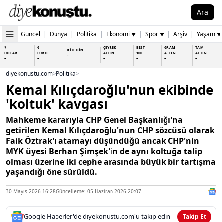
Ara
Güncel
|
Dünya
|
Politika
|
Ekonomi
|
Spor
|
Arşiv
|
Yaşam
▼
▼
▼
$
€
ÇEYREK
BİST
GRAM
TAM
BİTCOİN
DOLAR
EURO
ALTIN
100
ALTIN
ALTIN
-
-
-
-
-
-
-
-
-
-
-
-
-
-
diyekonustu.com
>
Politika
>
Kemal Kılıçdaroğlu'nun ekibinde
'koltuk' kavgası
Mahkeme kararıyla CHP Genel Başkanlığı'na
getirilen Kemal Kılıçdaroğlu'nun CHP sözcüsü olarak
Faik Öztrak'ı atamayı düşündüğü ancak CHP'nin
MYK üyesi Berhan Şimşek'in de aynı koltuğa talip
olması üzerine iki cephe arasında büyük bir tartışma
yaşandığı öne sürüldü.
30 Mayıs 2026 16:28
Güncelleme: 05 Haziran 2026 20:07
Google Haberler'de diyekonustu.com'u takip edin
Takip Et