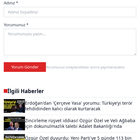
Adınız *
Yorumunuz *
Yorum Gönder
Yorumunuz onaylandıktan sonra yayınlanacaktır.
İlgili Haberler
Erdoğan'dan 'Çerçeve Yasa' yorumu: Türkiye’yi terör
tehdidinden kalıcı olarak kurtaracak
Zincirleme rüşvet iddiası! Özgür Özel ve Veli Ağbaba
için dokunulmazlık talebi Adalet Bakanlığı'nda
Özgür Özel duyurdu: Yeni Parti'ye 5 günde 113 bin