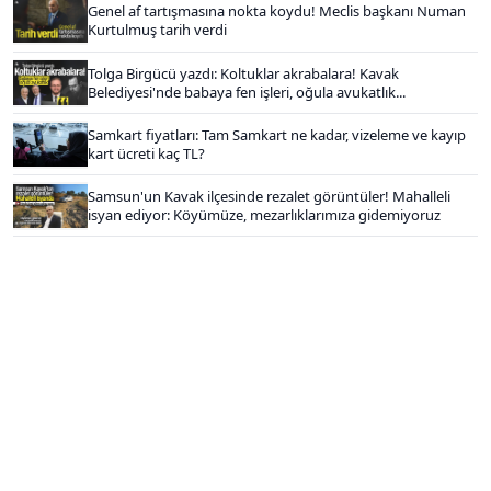
Genel af tartışmasına nokta koydu! Meclis başkanı Numan
Kurtulmuş tarih verdi
Tolga Birgücü yazdı: Koltuklar akrabalara! Kavak
Belediyesi'nde babaya fen işleri, oğula avukatlık...
Samkart fiyatları: Tam Samkart ne kadar, vizeleme ve kayıp
kart ücreti kaç TL?
Samsun'un Kavak ilçesinde rezalet görüntüler! Mahalleli
isyan ediyor: Köyümüze, mezarlıklarımıza gidemiyoruz