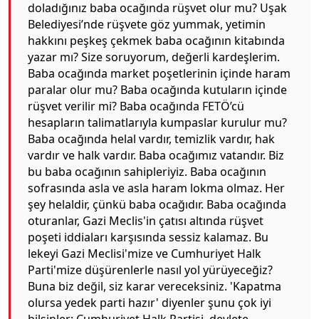
doladığınız baba ocağında rüşvet olur mu? Uşak
Belediyesi’nde rüşvete göz yummak, yetimin
hakkını peşkeş çekmek baba ocağının kitabında
yazar mı? Size soruyorum, değerli kardeşlerim.
Baba ocağında market poşetlerinin içinde haram
paralar olur mu? Baba ocağında kutuların içinde
rüşvet verilir mi? Baba ocağında FETÖ’cü
hesapların talimatlarıyla kumpaslar kurulur mu?
Baba ocağında helal vardır, temizlik vardır, hak
vardır ve halk vardır. Baba ocağımız vatandır. Biz
bu baba ocağının sahipleriyiz. Baba ocağının
sofrasında asla ve asla haram lokma olmaz. Her
şey helaldir, çünkü baba ocağıdır. Baba ocağında
oturanlar, Gazi Meclis'in çatısı altında rüşvet
poşeti iddiaları karşısında sessiz kalamaz. Bu
lekeyi Gazi Meclisi'mize ve Cumhuriyet Halk
Parti'mize düşürenlerle nasıl yol yürüyeceğiz?
Buna biz değil, siz karar vereceksiniz. 'Kapatma
olursa yedek parti hazır' diyenler şunu çok iyi