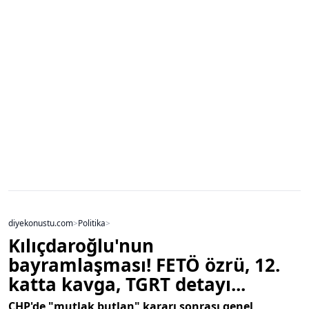
diyekonustu.com
>
Politika
>
Kılıçdaroğlu'nun
bayramlaşması! FETÖ özrü, 12.
katta kavga, TGRT detayı...
CHP'de "mutlak butlan" kararı sonrası genel