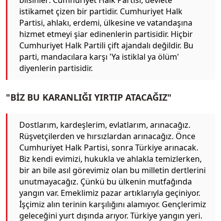
bilsinler: Cumhuriyet Halk Partisi, devlete
istikamet çizen bir partidir. Cumhuriyet Halk
Partisi, ahlakı, erdemi, ülkesine ve vatandaşına
hizmet etmeyi şiar edinenlerin partisidir. Hiçbir
Cumhuriyet Halk Partili çift ajandalı değildir. Bu
parti, mandacılara karşı 'Ya istiklal ya ölüm'
diyenlerin partisidir.
"BİZ BU KARANLIĞI YIRTIP ATACAĞIZ"
Dostlarım, kardeşlerim, evlatlarım, arınacağız.
Rüşvetçilerden ve hırsızlardan arınacağız. Önce
Cumhuriyet Halk Partisi, sonra Türkiye arınacak.
Biz kendi evimizi, hukukla ve ahlakla temizlerken,
bir an bile asıl görevimiz olan bu milletin dertlerini
unutmayacağız. Çünkü bu ülkenin mutfağında
yangın var. Emeklimiz pazar artıklarıyla geçiniyor.
İşçimiz alın terinin karşılığını alamıyor. Gençlerimiz
geleceğini yurt dışında arıyor. Türkiye yangın yeri.