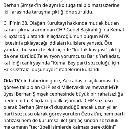
Berhan Şimşek'in de aynı koltuğa talip olması üzerine
ikili arasında tartışma çıktığı öne sürüldü.
CHP'nin 38. Olağan Kurultayı hakkında mutlak butlan
kararı çıkması ardından CHP Genel Başkanlığı'na Kemal
Kılıçdaroğlu atandı. Kılıçdaroğlu'nun bugün MYK
listesini açıklayacağı iddiaları kulislere yansıdı. Öte
yandan; bu süreçte ekibi içinde "koltuk kavgası" çıktığı
da öne sürüldü.Televizyon yorumcusu Barış Yarkadaş,
katıldığı canlı yayında "Kemal Bey parti sözcülüğü için
Faik Öztrak'ı düşünüyor" ifadelerini kullandı.
Oda TV
'nin haberine göre
,
Yarkadaş'ın açıklaması, bu
göreve talip olan CHP eski Milletvekili ve mevcut MYK
üyesi Berhan Şimşek cephesinde büyük bir rahatsızlığa
neden oldu. Kılıçdaroğlu ilk aşamada CHP sözcüsü
olarak Berhan Şimşek’i düşündüğü ancak uzun yıllar
parti sözcüsü olarak görev yürüten Öztrak’ın, hem parti
hafızası hem de kurumsal iletişim açısından sözcülük
makamının “tecrübeli isimlerde kalması gerektiğini”