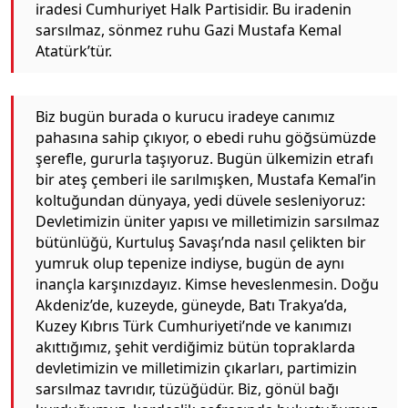
iradesi Cumhuriyet Halk Partisidir. Bu iradenin
sarsılmaz, sönmez ruhu Gazi Mustafa Kemal
Atatürk’tür.
Biz bugün burada o kurucu iradeye canımız
pahasına sahip çıkıyor, o ebedi ruhu göğsümüzde
şerefle, gururla taşıyoruz. Bugün ülkemizin etrafı
bir ateş çemberi ile sarılmışken, Mustafa Kemal’in
koltuğundan dünyaya, yedi düvele sesleniyoruz:
Devletimizin üniter yapısı ve milletimizin sarsılmaz
bütünlüğü, Kurtuluş Savaşı’nda nasıl çelikten bir
yumruk olup tepenize indiyse, bugün de aynı
inançla karşınızdayız. Kimse heveslenmesin. Doğu
Akdeniz’de, kuzeyde, güneyde, Batı Trakya’da,
Kuzey Kıbrıs Türk Cumhuriyeti’nde ve kanımızı
akıttığımız, şehit verdiğimiz bütün topraklarda
devletimizin ve milletimizin çıkarları, partimizin
sarsılmaz tavrıdır, tüzüğüdür. Biz, gönül bağı