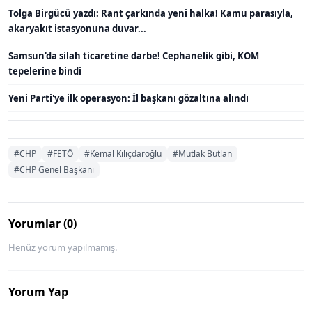
Tolga Birgücü yazdı: Rant çarkında yeni halka! Kamu parasıyla,
akaryakıt istasyonuna duvar...
Samsun'da silah ticaretine darbe! Cephanelik gibi, KOM
tepelerine bindi
Yeni Parti'ye ilk operasyon: İl başkanı gözaltına alındı
#CHP
#FETÖ
#Kemal Kılıçdaroğlu
#Mutlak Butlan
#CHP Genel Başkanı
Yorumlar (0)
Henüz yorum yapılmamış.
Yorum Yap