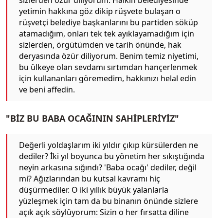
yetimin hakkına göz dikip rüşvete bulaşan o
rüşvetçi belediye başkanlarını bu partiden söküp
atamadığım, onları tek tek ayıklayamadığım için
sizlerden, örgütümden ve tarih önünde, hak
deryasında özür diliyorum. Benim temiz niyetimi,
bu ülkeye olan sevdamı sırtımdan hançerlenmek
için kullananları göremedim, hakkınızı helal edin
ve beni affedin.
"BİZ BU BABA OCAĞININ SAHİPLERİYİZ"
Değerli yoldaşlarım iki yıldır çıkıp kürsülerden ne
dediler? İki yıl boyunca bu yönetim her sıkıştığında
neyin arkasına sığındı? 'Baba ocağı' dediler, değil
mi? Ağızlarından bu kutsal kavramı hiç
düşürmediler. O iki yıllık büyük yalanlarla
yüzleşmek için tam da bu binanın önünde sizlere
açık açık söylüyorum: Sizin o her fırsatta diline