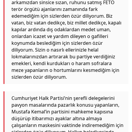
arkamızdan sinsice sızan, ruhunu satmış FETÖ
terör örgütü ajanlarını zamanında fark
edemediğim için sizlerden özür diliyorum. Biz
vatan, biz vatan dedikçe, biz millet dedikçe, kapalı
kapılar ardında dış odaklardan medet uman,
onlardan icazet ve yardım dileyen o gafilleri
koynumda beslediğim için sizlerden özür
diliyorum. Sizin o nasırlı ellerinizle helal
lokmalarınızdan artırarak bu partiye verdiğiniz
emekleri, kendi kurdukları o haram sofralara
meze yapanların o hortumlarını kesmediğim için
sizlerden özür diliyorum.
Cumhuriyet Halk Partisi’nin şerefli delegelerini
pavyon masalarında pazarlık konusu yapanların,
Mustafa Kemal’in partisini mahkeme kapısına
düşürüp itibarımızı ayaklar altına almaya
çalışanların maskesini vaktinde indiremediğim için
sizlerden özür diliyorum. Halkın belediyesinde