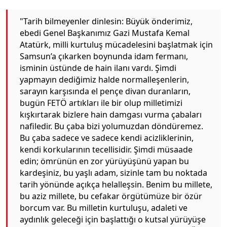
"Tarih bilmeyenler dinlesin: Büyük önderimiz,
ebedi Genel Başkanımız Gazi Mustafa Kemal
Atatürk, milli kurtuluş mücadelesini başlatmak için
Samsun’a çıkarken boynunda idam fermanı,
isminin üstünde de hain ilanı vardı. Şimdi
yapmayın dediğimiz halde normalleşenlerin,
sarayın karşısında el pençe divan duranların,
bugün FETÖ artıkları ile bir olup milletimizi
kışkırtarak bizlere hain damgası vurma çabaları
nafiledir. Bu çaba bizi yolumuzdan döndüremez.
Bu çaba sadece ve sadece kendi acizliklerinin,
kendi korkularının tecellisidir. Şimdi müsaade
edin; ömrünün en zor yürüyüşünü yapan bu
kardeşiniz, bu yaşlı adam, sizinle tam bu noktada
tarih yönünde açıkça helalleşsin. Benim bu millete,
bu aziz millete, bu cefakar örgütümüze bir özür
borcum var. Bu milletin kurtuluşu, adaleti ve
aydınlık geleceği için başlattığı o kutsal yürüyüşe