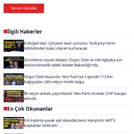
Yorum Gönder
İlgili Haberler
Erdoğan'dan 'Çerçeve Yasa' yorumu: Türkiye’yi terör
tehdidinden kalıcı olarak kurtaracak
Zincirleme rüşvet iddiası! Özgür Özel ve Veli Ağbaba için
dokunulmazlık talebi Adalet Bakanlığı'nda
Özgür Özel duyurdu: Yeni Parti'ye 5 günde 113 bin
bağışçıdan 240 milyon liralık bağış
İlk seçim anketi yayımlandı! Yeni Parti zirvede, CHP barajın
altında
En Çok Okunanlar
Evli kadınla yasak aşk skandalı kenti karıştırdı: AKP'li
başkanlar istifa etti