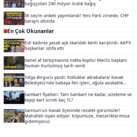
bağışçıdan 240 milyon liralık bağış
İlk seçim anketi yayımlandı! Yeni Parti zirvede, CHP
barajın altında
En Çok Okunanlar
Evli kadınla yasak aşk skandalı kenti karıştırdı: AKP'li
başkanlar istifa etti
Genel af tartışmasına nokta koydu! Meclis başkanı
Numan Kurtulmuş tarih verdi
Tolga Birgücü yazdı: Koltuklar akrabalara! Kavak
Belediyesi'nde babaya fen işleri, oğula avukatlık...
Samkart fiyatları: Tam Samkart ne kadar, vizeleme ve
kayıp kart ücreti kaç TL?
Samsun'un Kavak ilçesinde rezalet görüntüler!
Mahalleli isyan ediyor: Köyümüze, mezarlıklarımıza
gidemiyoruz