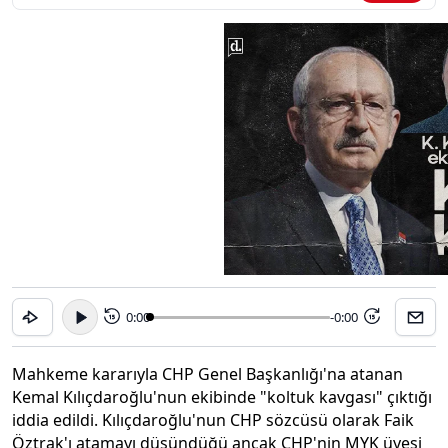
0:00
-0:00
15
15
Mahkeme kararıyla CHP Genel Başkanlığı'na atanan
Kemal Kılıçdaroğlu'nun ekibinde "koltuk kavgası" çıktığı
iddia edildi. Kılıçdaroğlu'nun CHP sözcüsü olarak Faik
Öztrak'ı atamayı düşündüğü ancak CHP'nin MYK üyesi