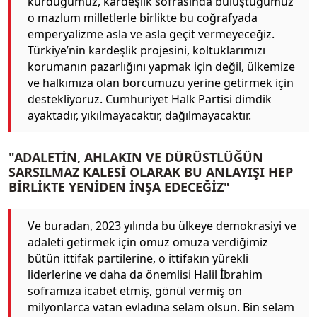
kurduğumuz, kardeşlik sofrasında buluştuğumuz
o mazlum milletlerle birlikte bu coğrafyada
emperyalizme asla ve asla geçit vermeyeceğiz.
Türkiye’nin kardeşlik projesini, koltuklarımızı
korumanın pazarlığını yapmak için değil, ülkemize
ve halkımıza olan borcumuzu yerine getirmek için
destekliyoruz. Cumhuriyet Halk Partisi dimdik
ayaktadır, yıkılmayacaktır, dağılmayacaktır.
"ADALETİN, AHLAKIN VE DÜRÜSTLÜĞÜN
SARSILMAZ KALESİ OLARAK BU ANLAYIŞI HEP
BİRLİKTE YENİDEN İNŞA EDECEĞİZ"
Ve buradan, 2023 yılında bu ülkeye demokrasiyi ve
adaleti getirmek için omuz omuza verdiğimiz
bütün ittifak partilerine, o ittifakın yürekli
liderlerine ve daha da önemlisi Halil İbrahim
soframıza icabet etmiş, gönül vermiş on
milyonlarca vatan evladına selam olsun. Bin selam