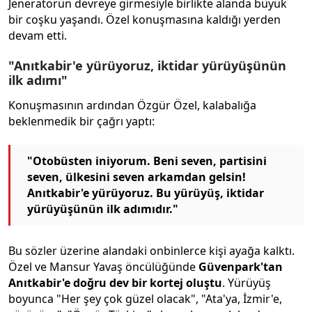
Jeneratörün devreye girmesiyle birlikte alanda büyük
bir coşku yaşandı. Özel konuşmasına kaldığı yerden
devam etti.
"Anıtkabir'e yürüyoruz, iktidar yürüyüşünün
ilk adımı"
Konuşmasının ardından Özgür Özel, kalabalığa
beklenmedik bir çağrı yaptı:
"Otobüsten iniyorum. Beni seven, partisini
seven, ülkesini seven arkamdan gelsin!
Anıtkabir'e yürüyoruz. Bu yürüyüş, iktidar
yürüyüşünün ilk adımıdır."
Bu sözler üzerine alandaki onbinlerce kişi ayağa kalktı.
Özel ve Mansur Yavaş öncülüğünde
Güvenpark'tan
Anıtkabir'e doğru dev bir kortej oluştu
. Yürüyüş
boyunca "Her şey çok güzel olacak", "Ata'ya, İzmir'e,