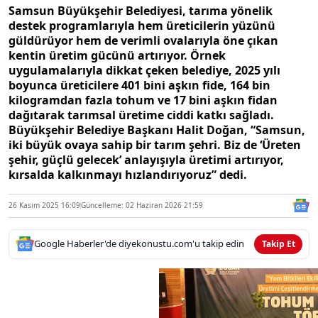
Samsun Büyükşehir Belediyesi, tarıma yönelik
destek programlarıyla hem üreticilerin yüzünü
güldürüyor hem de verimli ovalarıyla öne çıkan
kentin üretim gücünü artırıyor. Örnek
uygulamalarıyla dikkat çeken belediye, 2025 yılı
boyunca üreticilere 401 bini aşkın fide, 164 bin
kilogramdan fazla tohum ve 17 bini aşkın fidan
dağıtarak tarımsal üretime ciddi katkı sağladı.
Büyükşehir Belediye Başkanı Halit Doğan, “Samsun,
iki büyük ovaya sahip bir tarım şehri. Biz de ‘Üreten
şehir, güçlü gelecek’ anlayışıyla üretimi artırıyor,
kırsalda kalkınmayı hızlandırıyoruz” dedi.
26 Kasım 2025 16:09
Güncelleme: 02 Haziran 2026 21:59
Google Haberler'de diyekonustu.com'u takip edin
Takip Et