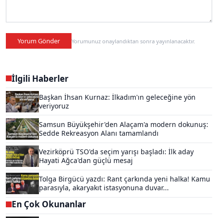
Yorum Gönder
Yorumunuz onaylandıktan sonra yayınlanacaktır.
İlgili Haberler
Başkan İhsan Kurnaz: İlkadım'ın geleceğine yön
veriyoruz
Samsun Büyükşehir'den Alaçam'a modern dokunuş:
Sedde Rekreasyon Alanı tamamlandı
Vezirköprü TSO'da seçim yarışı başladı: İlk aday
Hayati Ağca'dan güçlü mesaj
Tolga Birgücü yazdı: Rant çarkında yeni halka! Kamu
parasıyla, akaryakıt istasyonuna duvar...
En Çok Okunanlar