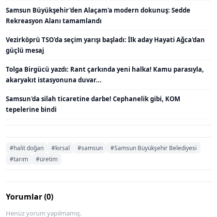
Samsun Büyükşehir'den Alaçam'a modern dokunuş: Sedde
Rekreasyon Alanı tamamlandı
Vezirköprü TSO'da seçim yarışı başladı: İlk aday Hayati Ağca'dan
güçlü mesaj
Tolga Birgücü yazdı: Rant çarkında yeni halka! Kamu parasıyla,
akaryakıt istasyonuna duvar...
Samsun'da silah ticaretine darbe! Cephanelik gibi, KOM
tepelerine bindi
#halit doğan
#kırsal
#samsun
#Samsun Büyükşehir Belediyesi
#tarım
#üretim
Yorumlar (0)
Henüz yorum yapılmamış.