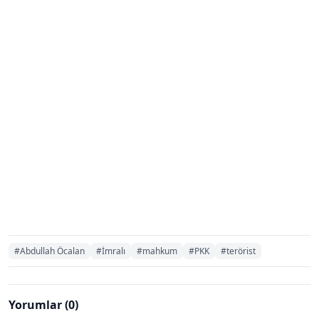
#Abdullah Öcalan
#İmralı
#mahkum
#PKK
#terörist
Yorumlar (0)