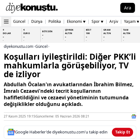
Ara
Güncel
|
Dünya
|
Politika
|
Ekonomi
|
Spor
|
Arşiv
|
Yaşam
▼
▼
▼
$
€
ÇEYREK
BİST
GRAM
TAM
BİTCOİN
DOLAR
EURO
ALTIN
100
ALTIN
ALTIN
-
-
-
-
-
-
-
-
-
-
-
-
-
-
diyekonustu.com
>
Güncel
>
Koşulları iyileştirildi: Diğer PKK’li
mahkumlarla görüşebiliyor, TV
de izliyor
Abdullah Öcalan'ın avukatlarından İbrahim Bilmez,
İmralı Cezaevi'ndeki tecrit koşullarının
hafifletildiğini ve cezaevi yönetiminin tutumunda
değişiklikler olduğunu açıkladı.
27 Kasım 2025 19:15
Güncelleme: 05 Haziran 2026 08:21
Google Haberler'de diyekonustu.com'u takip edin
Takip Et