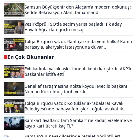
Samsun Büyükşehir'den Alaçam'a modern dokunuş:
Sedde Rekreasyon Alanı tamamlandı
Vezirköprü TSO'da seçim yarışı başladı: İlk aday
Hayati Ağca'dan güçlü mesaj
Tolga Birgücü yazdı: Rant çarkında yeni halka! Kamu
parasıyla, akaryakıt istasyonuna duvar...
En Çok Okunanlar
Evli kadınla yasak aşk skandalı kenti karıştırdı: AKP'li
başkanlar istifa etti
Genel af tartışmasına nokta koydu! Meclis başkanı
Numan Kurtulmuş tarih verdi
Tolga Birgücü yazdı: Koltuklar akrabalara! Kavak
Belediyesi'nde babaya fen işleri, oğula avukatlık...
Samkart fiyatları: Tam Samkart ne kadar, vizeleme ve
kayıp kart ücreti kaç TL?
Samsun'un Kavak ilçesinde rezalet görüntüler!