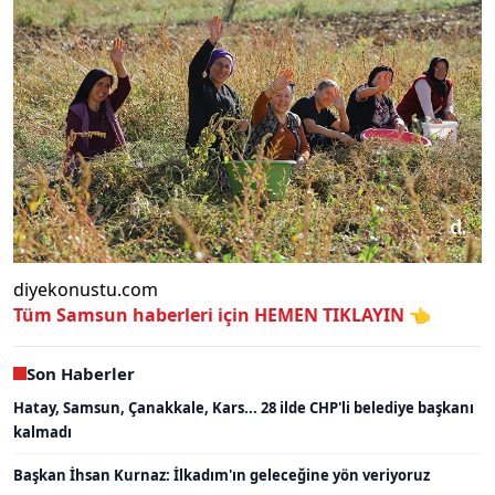
diyekonustu.com
Tüm Samsun haberleri için
HEMEN TIKLAYIN 👈
Son Haberler
Hatay, Samsun, Çanakkale, Kars... 28 ilde CHP'li belediye başkanı
kalmadı
Başkan İhsan Kurnaz: İlkadım'ın geleceğine yön veriyoruz