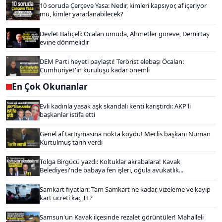
10 soruda Çerçeve Yasa: Nedir, kimleri kapsıyor, af içeriyor
mu, kimler yararlanabilecek?
Devlet Bahçeli: Öcalan umuda, Ahmetler göreve, Demirtaş
evine dönmelidir
DEM Parti heyeti paylaştı! Terörist elebaşı Öcalan:
Cumhuriyet'in kuruluşu kadar önemli
En Çok Okunanlar
Evli kadınla yasak aşk skandalı kenti karıştırdı: AKP'li
başkanlar istifa etti
Genel af tartışmasına nokta koydu! Meclis başkanı Numan
Kurtulmuş tarih verdi
Tolga Birgücü yazdı: Koltuklar akrabalara! Kavak
Belediyesi'nde babaya fen işleri, oğula avukatlık...
Samkart fiyatları: Tam Samkart ne kadar, vizeleme ve kayıp
kart ücreti kaç TL?
Samsun'un Kavak ilçesinde rezalet görüntüler! Mahalleli