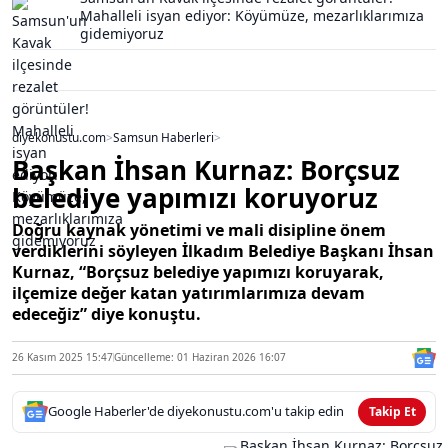
Mahalleli isyan ediyor: Köyümüze, mezarlıklarımıza
gidemiyoruz
diyekonustu.com
>
Samsun Haberleri
>
Başkan İhsan Kurnaz: Borçsuz
belediye yapımızı koruyoruz
Doğru kaynak yönetimi ve mali disipline önem
verdiklerini söyleyen İlkadım Belediye Başkanı İhsan
Kurnaz, “Borçsuz belediye yapımızı koruyarak,
ilçemize değer katan yatırımlarımıza devam
edeceğiz” diye konuştu.
26 Kasım 2025 15:47
Güncelleme: 01 Haziran 2026 16:07
Google Haberler'de diyekonustu.com'u takip edin
Takip Et