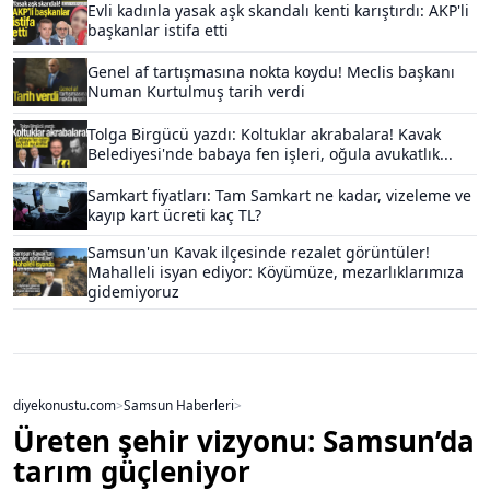
Evli kadınla yasak aşk skandalı kenti karıştırdı: AKP'li
başkanlar istifa etti
Genel af tartışmasına nokta koydu! Meclis başkanı
Numan Kurtulmuş tarih verdi
Tolga Birgücü yazdı: Koltuklar akrabalara! Kavak
Belediyesi'nde babaya fen işleri, oğula avukatlık...
Samkart fiyatları: Tam Samkart ne kadar, vizeleme ve
kayıp kart ücreti kaç TL?
Samsun'un Kavak ilçesinde rezalet görüntüler!
Mahalleli isyan ediyor: Köyümüze, mezarlıklarımıza
gidemiyoruz
diyekonustu.com
>
Samsun Haberleri
>
Üreten şehir vizyonu: Samsun’da
tarım güçleniyor