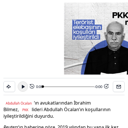
0:00
-0:00
15
15
‘ın avukatlarından İbrahim
Abdullah Öcalan
Bilmez,
lideri Abdullah Öcalan’ın koşullarının
PKK
iyileştirildiğini duyurdu.
Reuters
‘ın haberine göre, 2019 yılından bu yana ilk kez