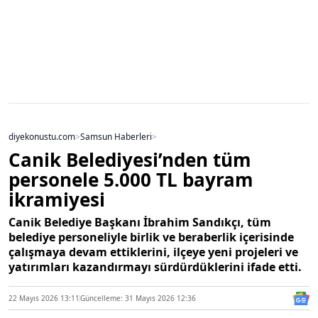
diyekonustu.com
>
Samsun Haberleri
>
Canik Belediyesi’nden tüm
personele 5.000 TL bayram
ikramiyesi
Canik Belediye Başkanı İbrahim Sandıkçı, tüm
belediye personeliyle birlik ve beraberlik içerisinde
çalışmaya devam ettiklerini, ilçeye yeni projeleri ve
yatırımları kazandırmayı sürdürdüklerini ifade etti.
22 Mayıs 2026 13:11
Güncelleme: 31 Mayıs 2026 12:36