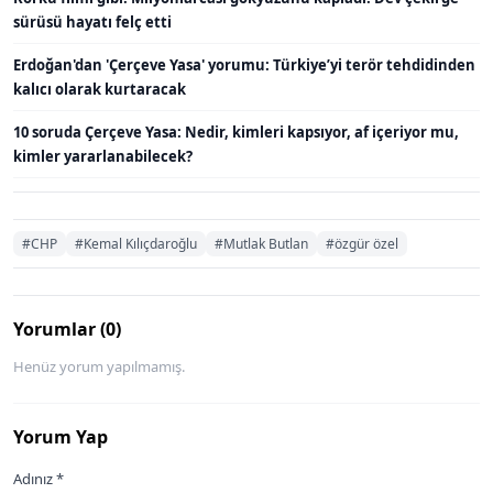
sürüsü hayatı felç etti
Erdoğan'dan 'Çerçeve Yasa' yorumu: Türkiye’yi terör tehdidinden
kalıcı olarak kurtaracak
10 soruda Çerçeve Yasa: Nedir, kimleri kapsıyor, af içeriyor mu,
kimler yararlanabilecek?
#CHP
#Kemal Kılıçdaroğlu
#Mutlak Butlan
#özgür özel
Yorumlar (0)
Henüz yorum yapılmamış.
Yorum Yap
Adınız *