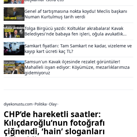
Genel af tartışmasına nokta koydu! Meclis başkanı
Numan Kurtulmuş tarih verdi
Tolga Birgücü yazdı: Koltuklar akrabalara! Kavak
Belediyesi'nde babaya fen işleri, oğula avukatlık...
Samkart fiyatları: Tam Samkart ne kadar, vizeleme ve
kayıp kart ücreti kaç TL?
Samsun'un Kavak ilçesinde rezalet görüntüler!
Mahalleli isyan ediyor: Köyümüze, mezarlıklarımıza
gidemiyoruz
diyekonustu.com
>
Politika
>
Olay
>
CHP’de hareketli saatler:
Kılıçdaroğlu’nun fotoğrafı
çiğnendi, ‘hain’ sloganları