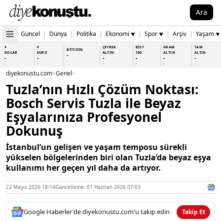
Ara
Güncel
|
Dünya
|
Politika
|
Ekonomi
|
Spor
|
Arşiv
|
Yaşam
▼
▼
▼
$
€
ÇEYREK
BİST
GRAM
TAM
BİTCOİN
DOLAR
EURO
ALTIN
100
ALTIN
ALTIN
-
-
-
-
-
-
-
-
-
-
-
-
-
-
diyekonustu.com
>
Genel
>
Tuzla’nın Hızlı Çözüm Noktası:
Bosch Servis Tuzla ile Beyaz
Eşyalarınıza Profesyonel
Dokunuş
İstanbul’un gelişen ve yaşam temposu sürekli
yükselen bölgelerinden biri olan Tuzla’da beyaz eşya
kullanımı her geçen yıl daha da artıyor.
22 Mayıs 2026 18:14
Güncelleme: 01 Haziran 2026 07:03
Google Haberler'de diyekonustu.com'u takip edin
Takip Et