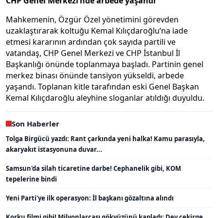
CHP Genel Merkezi’nde arbede yaşandı
Mahkemenin, Özgür Özel yönetimini görevden
uzaklaştırarak koltuğu Kemal Kılıçdaroğlu’na iade
etmesi kararının ardından çok sayıda partili ve
vatandaş, CHP Genel Merkezi ve CHP İstanbul İl
Başkanlığı önünde toplanmaya başladı. Partinin genel
merkez binası önünde tansiyon yükseldi, arbede
yaşandı. Toplanan kitle tarafından eski Genel Başkan
Kemal Kılıçdaroğlu aleyhine sloganlar atıldığı duyuldu.
Son Haberler
Tolga Birgücü yazdı: Rant çarkında yeni halka! Kamu parasıyla,
akaryakıt istasyonuna duvar...
Samsun'da silah ticaretine darbe! Cephanelik gibi, KOM
tepelerine bindi
Yeni Parti'ye ilk operasyon: İl başkanı gözaltına alındı
Korku filmi gibi! Milyonlarcası gökyüzünü kapladı: Dev çekirge