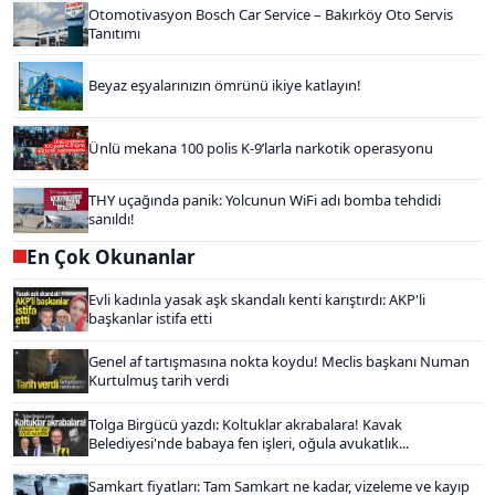
Otomotivasyon Bosch Car Service – Bakırköy Oto Servis
Tanıtımı
Beyaz eşyalarınızın ömrünü ikiye katlayın!
Ünlü mekana 100 polis K-9’larla narkotik operasyonu
THY uçağında panik: Yolcunun WiFi adı bomba tehdidi
sanıldı!
En Çok Okunanlar
Evli kadınla yasak aşk skandalı kenti karıştırdı: AKP'li
başkanlar istifa etti
Genel af tartışmasına nokta koydu! Meclis başkanı Numan
Kurtulmuş tarih verdi
Tolga Birgücü yazdı: Koltuklar akrabalara! Kavak
Belediyesi'nde babaya fen işleri, oğula avukatlık...
Samkart fiyatları: Tam Samkart ne kadar, vizeleme ve kayıp