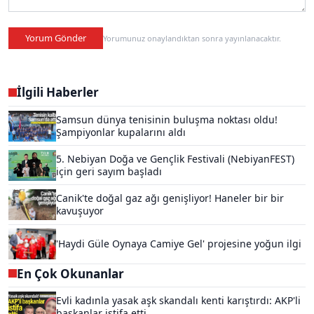
Yorum Gönder
Yorumunuz onaylandıktan sonra yayınlanacaktır.
İlgili Haberler
Samsun dünya tenisinin buluşma noktası oldu!
Şampiyonlar kupalarını aldı
5. Nebiyan Doğa ve Gençlik Festivali (NebiyanFEST)
için geri sayım başladı
Canik'te doğal gaz ağı genişliyor! Haneler bir bir
kavuşuyor
'Haydi Güle Oynaya Camiye Gel' projesine yoğun ilgi
En Çok Okunanlar
Evli kadınla yasak aşk skandalı kenti karıştırdı: AKP'li
başkanlar istifa etti