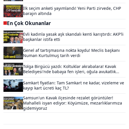
İlk seçim anketi yayımlandı! Yeni Parti zirvede, CHP
barajın altında
En Çok Okunanlar
Evli kadınla yasak aşk skandalı kenti karıştırdı: AKP'li
başkanlar istifa etti
Genel af tartışmasına nokta koydu! Meclis başkanı
Numan Kurtulmuş tarih verdi
Tolga Birgücü yazdı: Koltuklar akrabalara! Kavak
Belediyesi'nde babaya fen işleri, oğula avukatlık...
Samkart fiyatları: Tam Samkart ne kadar, vizeleme ve
kayıp kart ücreti kaç TL?
Samsun'un Kavak ilçesinde rezalet görüntüler!
Mahalleli isyan ediyor: Köyümüze, mezarlıklarımıza
gidemiyoruz