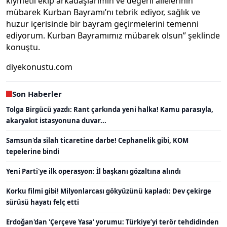
kıymetli ekip arkadaşlarımın ve değerli ailelerinin
mübarek Kurban Bayramı’nı tebrik ediyor, sağlık ve
huzur içerisinde bir bayram geçirmelerini temenni
ediyorum. Kurban Bayramımız mübarek olsun” şeklinde
konuştu.
diyekonustu.com
Son Haberler
Tolga Birgücü yazdı: Rant çarkında yeni halka! Kamu parasıyla,
akaryakıt istasyonuna duvar...
Samsun'da silah ticaretine darbe! Cephanelik gibi, KOM
tepelerine bindi
Yeni Parti'ye ilk operasyon: İl başkanı gözaltına alındı
Korku filmi gibi! Milyonlarcası gökyüzünü kapladı: Dev çekirge
sürüsü hayatı felç etti
Erdoğan'dan 'Çerçeve Yasa' yorumu: Türkiye’yi terör tehdidinden