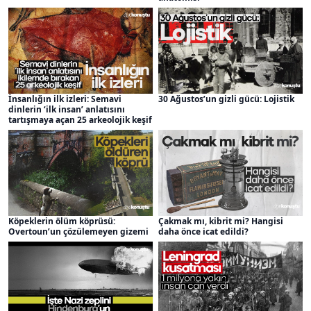
İnsanlığın ilk izleri: Semavi
30 Ağustos’un gizli gücü: Lojistik
dinlerin ‘ilk insan’ anlatısını
tartışmaya açan 25 arkeolojik keşif
Köpeklerin ölüm köprüsü:
Çakmak mı, kibrit mi? Hangisi
Overtoun’un çözülemeyen gizemi
daha önce icat edildi?