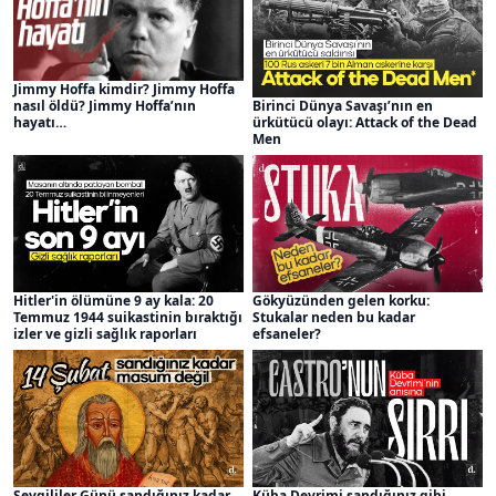
Jimmy Hoffa kimdir? Jimmy Hoffa
Birinci Dünya Savaşı’nın en
nasıl öldü? Jimmy Hoffa’nın
ürkütücü olayı: Attack of the Dead
hayatı…
Men
Hitler'in ölümüne 9 ay kala: 20
Gökyüzünden gelen korku:
Temmuz 1944 suikastinin bıraktığı
Stukalar neden bu kadar
izler ve gizli sağlık raporları
efsaneler?
Sevgililer Günü sandığınız kadar
Küba Devrimi sandığınız gibi