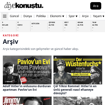
Ara
Güncel
|
Dünya
|
Politika
|
Ekonomi
|
Spor
|
Arşiv
|
Yaşam
▼
▼
▼
$
€
ÇEYREK
BİST
GRAM
TAM
BİTCOİN
DOLAR
EURO
ALTIN
100
ALTIN
ALTIN
-
-
-
-
-
-
-
-
-
-
-
-
-
-
KATEGORI
Arşiv
Arşiv kategorisindeki son gelişmeler ve güncel haber akışı.
Adolf Hitler'in ordusunu durduran
Çöl Tilkisi Rommel: Hitler'in en
apartman: Pavlov'un Evi
ünlü generali nasıl efsaneye
dönüştü?