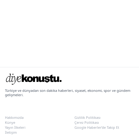
Türkiye ve dünyadan son dakika haberleri, siyaset, ekonomi, spor ve gündem
gelişmeleri.
KURUMSAL
POLITIKALAR
Hakkımızda
Gizlilik Politikası
Künye
Çerez Politikası
Yayın İlkeleri
Google Haberler’de Takip Et
İletişim