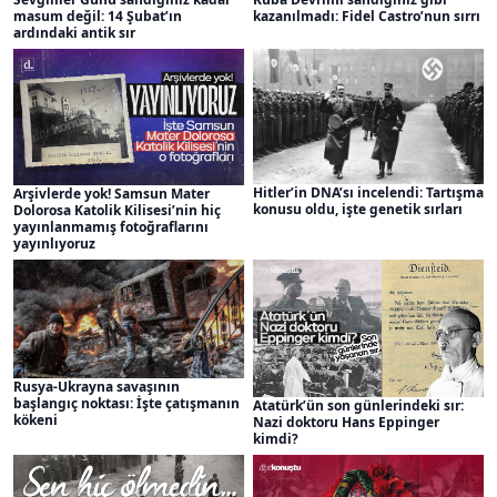
masum değil: 14 Şubat’ın
kazanılmadı: Fidel Castro’nun sırrı
ardındaki antik sır
Hitler’in DNA’sı incelendi: Tartışma
Arşivlerde yok! Samsun Mater
konusu oldu, işte genetik sırları
Dolorosa Katolik Kilisesi’nin hiç
yayınlanmamış fotoğraflarını
yayınlıyoruz
Rusya-Ukrayna savaşının
başlangıç noktası: İşte çatışmanın
Atatürk’ün son günlerindeki sır:
kökeni
Nazi doktoru Hans Eppinger
kimdi?