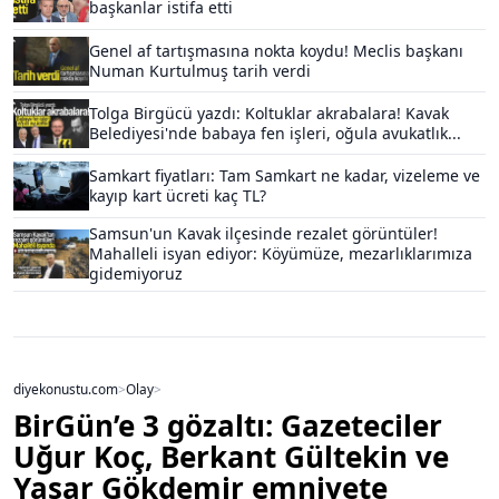
başkanlar istifa etti
Genel af tartışmasına nokta koydu! Meclis başkanı
Numan Kurtulmuş tarih verdi
Tolga Birgücü yazdı: Koltuklar akrabalara! Kavak
Belediyesi'nde babaya fen işleri, oğula avukatlık...
Samkart fiyatları: Tam Samkart ne kadar, vizeleme ve
kayıp kart ücreti kaç TL?
Samsun'un Kavak ilçesinde rezalet görüntüler!
Mahalleli isyan ediyor: Köyümüze, mezarlıklarımıza
gidemiyoruz
diyekonustu.com
>
Olay
>
BirGün’e 3 gözaltı: Gazeteciler
Uğur Koç, Berkant Gültekin ve
Yaşar Gökdemir emniyete