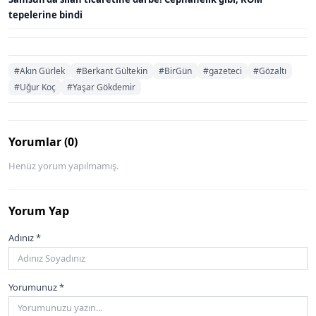
tepelerine bindi
#Akın Gürlek
#Berkant Gültekin
#BirGün
#gazeteci
#Gözaltı
#Uğur Koç
#Yaşar Gökdemir
Yorumlar (0)
Henüz yorum yapılmamış.
Yorum Yap
Adınız *
Yorumunuz *