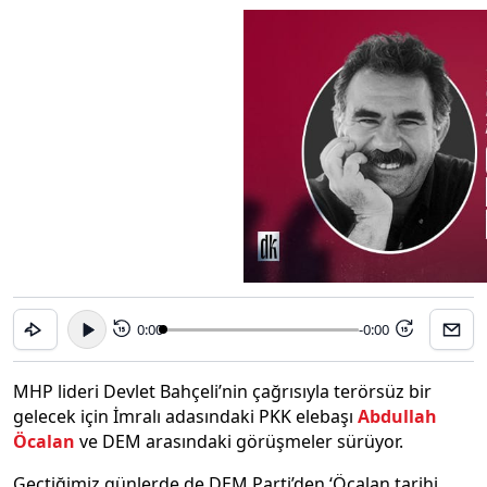
0:00
-0:00
15
15
MHP lideri Devlet Bahçeli’nin çağrısıyla terörsüz bir
gelecek için İmralı adasındaki PKK elebaşı
Abdullah
Öcalan
ve DEM arasındaki görüşmeler sürüyor.
Geçtiğimiz günlerde de DEM Parti’den ‘Öcalan tarihi