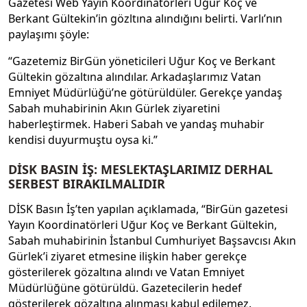
Gazetesi Web Yayın Koordinatörleri Uğur Koç ve
Berkant Gültekin’in gözltına alındığını belirti. Varlı’nın
paylaşımı şöyle:
“Gazetemiz BirGün yöneticileri Uğur Koç ve Berkant
Gültekin gözaltına alındılar. Arkadaşlarımız Vatan
Emniyet Müdürlüğü’ne götürüldüler. Gerekçe yandaş
Sabah muhabirinin Akın Gürlek ziyaretini
haberleştirmek. Haberi Sabah ve yandaş muhabir
kendisi duyurmuştu oysa ki.”
DİSK BASIN İŞ: MESLEKTAŞLARIMIZ DERHAL
SERBEST BIRAKILMALIDIR
DİSK Basın İş’ten yapılan açıklamada, “BirGün gazetesi
Yayın Koordinatörleri Uğur Koç ve Berkant Gültekin,
Sabah muhabirinin İstanbul Cumhuriyet Başsavcısı Akın
Gürlek’i ziyaret etmesine ilişkin haber gerekçe
gösterilerek gözaltına alındı ve Vatan Emniyet
Müdürlüğüne götürüldü. Gazetecilerin hedef
gösterilerek gözaltına alınması kabul edilemez.