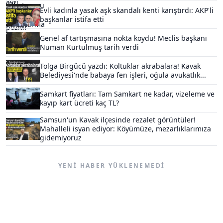
Evli kadınla yasak aşk skandalı kenti karıştırdı: AKP'li
başkanlar istifa etti
Genel af tartışmasına nokta koydu! Meclis başkanı
Numan Kurtulmuş tarih verdi
Tolga Birgücü yazdı: Koltuklar akrabalara! Kavak
Belediyesi'nde babaya fen işleri, oğula avukatlık...
Samkart fiyatları: Tam Samkart ne kadar, vizeleme ve
kayıp kart ücreti kaç TL?
Samsun'un Kavak ilçesinde rezalet görüntüler!
Mahalleli isyan ediyor: Köyümüze, mezarlıklarımıza
gidemiyoruz
YENI HABER YÜKLENEMEDI