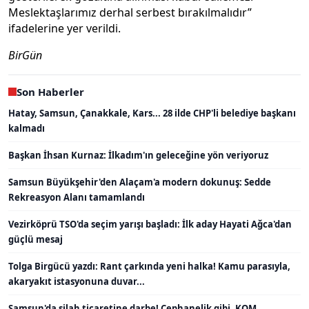
Meslektaşlarımız derhal serbest bırakılmalıdır”
ifadelerine yer verildi.
BirGün
Son Haberler
Hatay, Samsun, Çanakkale, Kars... 28 ilde CHP'li belediye başkanı
kalmadı
Başkan İhsan Kurnaz: İlkadım'ın geleceğine yön veriyoruz
Samsun Büyükşehir'den Alaçam'a modern dokunuş: Sedde
Rekreasyon Alanı tamamlandı
Vezirköprü TSO'da seçim yarışı başladı: İlk aday Hayati Ağca'dan
güçlü mesaj
Tolga Birgücü yazdı: Rant çarkında yeni halka! Kamu parasıyla,
akaryakıt istasyonuna duvar...
Samsun'da silah ticaretine darbe! Cephanelik gibi, KOM