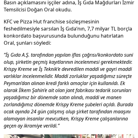
Basın açıklamasını işçiler adına, İş Gıda Mağdurları İzmir
Temsilcisi Doğan Oral okudu.
KFC ve Pizza Hut franchise sözleşmesinin
feshedilmesiyle sarsılan İş Gıda’nın, 7,7 milyar TL borçla
konkordato başvurusunda bulunduğunu hatırlatan
Oral, şunları söyledi:
”İş Gıda A.Ş. tarafından yapılan iflas çağrısı/konkordato suni
olup, şirketin geçmiş kayıtlarının incelenmesi gerekmektedir.
Krispy Kreme ve İş Teknik’e devredilen maddi ve gayri maddi
varlıklar incelenmelidir. Maddi zorluklar yaşadığımız süreçte
Peyman’dan alınan kredi farklı amaçlar için kullanıldı. Ek
olarak İlkem Şahin’e ait olan jant fabrikası tedarik sorunları
yaşadığımız bir dönemde satın alındı, maddi ve manen
zorlandığımız dönemde Krispy Kreme şubeleri açıldı. Burada
ocak ayında 24 gün çalışmış olup şirket tarafından maaşını
alamayan insanlar mevcutken, Krispy Kreme çalışanlarına
geçen ay ikramiye verildi.”