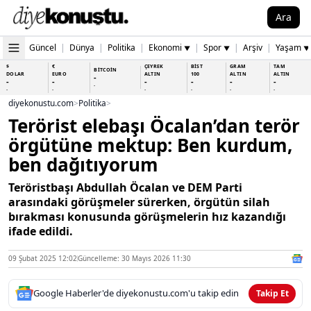
Ara
Güncel
|
Dünya
|
Politika
|
Ekonomi
|
Spor
|
Arşiv
|
Yaşam
▼
▼
▼
$
€
ÇEYREK
BİST
GRAM
TAM
BİTCOİN
DOLAR
EURO
ALTIN
100
ALTIN
ALTIN
-
-
-
-
-
-
-
-
-
-
-
-
-
-
diyekonustu.com
>
Politika
>
Terörist elebaşı Öcalan’dan terör
örgütüne mektup: Ben kurdum,
ben dağıtıyorum
Teröristbaşı Abdullah Öcalan ve DEM Parti
arasındaki görüşmeler sürerken, örgütün silah
bırakması konusunda görüşmelerin hız kazandığı
ifade edildi.
09 Şubat 2025 12:02
Güncelleme: 30 Mayıs 2026 11:30
Google Haberler'de diyekonustu.com'u takip edin
Takip Et