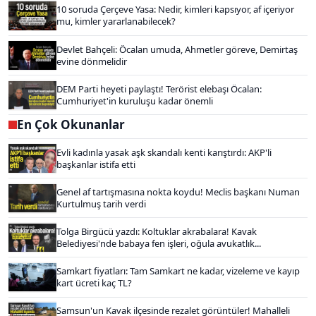
10 soruda Çerçeve Yasa: Nedir, kimleri kapsıyor, af içeriyor
mu, kimler yararlanabilecek?
Devlet Bahçeli: Öcalan umuda, Ahmetler göreve, Demirtaş
evine dönmelidir
DEM Parti heyeti paylaştı! Terörist elebaşı Öcalan:
Cumhuriyet'in kuruluşu kadar önemli
En Çok Okunanlar
Evli kadınla yasak aşk skandalı kenti karıştırdı: AKP'li
başkanlar istifa etti
Genel af tartışmasına nokta koydu! Meclis başkanı Numan
Kurtulmuş tarih verdi
Tolga Birgücü yazdı: Koltuklar akrabalara! Kavak
Belediyesi'nde babaya fen işleri, oğula avukatlık...
Samkart fiyatları: Tam Samkart ne kadar, vizeleme ve kayıp
kart ücreti kaç TL?
Samsun'un Kavak ilçesinde rezalet görüntüler! Mahalleli