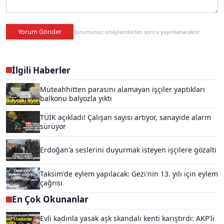
Yorum Gönder
Yorumunuz onaylandıktan sonra yayınlanacaktır.
İlgili Haberler
Müteahhitten parasını alamayan işçiler yaptıkları
balkonu balyozla yıktı
TÜİK açıkladı! Çalışan sayısı artıyor, sanayide alarm
sürüyor
Erdoğan'a seslerini duyurmak isteyen işçilere gözaltı
Taksim'de eylem yapılacak: Gezi'nin 13. yılı için eylem
çağrısı
En Çok Okunanlar
Evli kadınla yasak aşk skandalı kenti karıştırdı: AKP'li