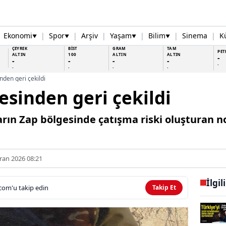
Ekonomi
|
Spor
|
Arşiv
|
Yaşam
|
Bilim
|
Sinema
|
K
▼
▼
▼
▼
ÇEYREK
BİST
GRAM
TAM
PET
ALTIN
100
ALTIN
ALTIN
-
-
-
-
-
-
-
-
-
-
nden geri çekildi
esinden geri çekildi
arın Zap bölgesinde çatışma riski oluşturan n
ran 2026 08:21
İlgil
com'u takip edin
Takip Et