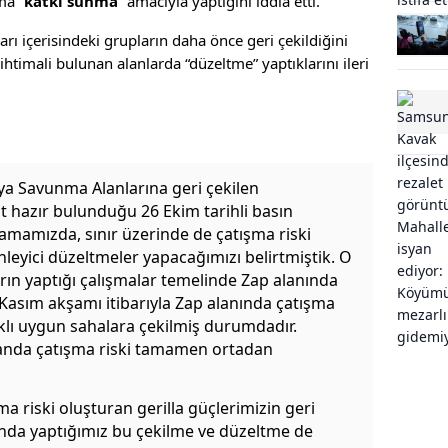
ma “
katkı sunma
” amacıyla yaptığını iddia etti.
arı içerisindeki grupların daha önce geri çekildiğini
 ihtimali bulunan alanlarda “düzeltme” yaptıklarını ileri
dya Savunma Alanlarına geri çekilen
at hazır bulunduğu 26 Ekim tarihli basın
lamamızda, sınır üzerinde de çatışma riski
leyici düzeltmeler yapacağımızı belirtmiştik. O
arın yaptığı çalışmalar temelinde Zap alanında
 Kasım akşamı itibarıyla Zap alanında çatışma
rklı uygun sahalara çekilmiş durumdadır.
landa çatışma riski tamamen ortadan
şma riski oluşturan gerilla güçlerimizin geri
ında yaptığımız bu çekilme ve düzeltme de