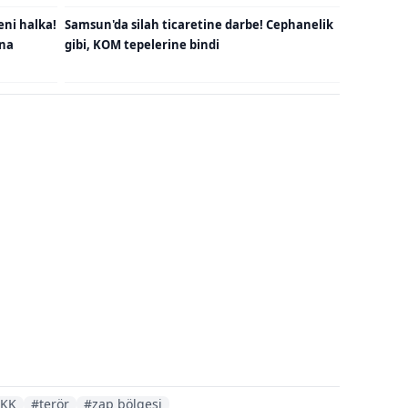
eni halka!
Samsun'da silah ticaretine darbe! Cephanelik
una
gibi, KOM tepelerine bindi
PKK
#terör
#zap bölgesi