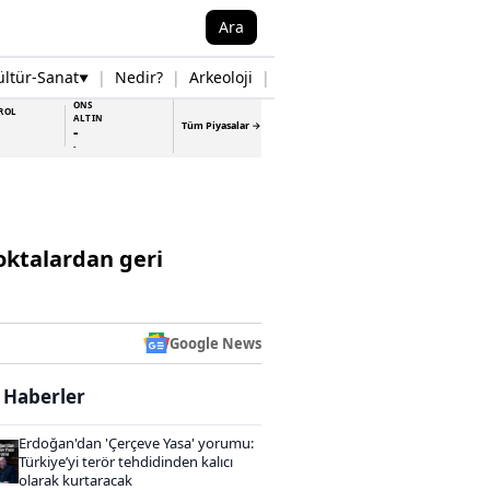
Ara
ültür-Sanat
|
Nedir?
|
Arkeoloji
|
Tarih
|
Samsun Haberleri
▼
▼
ONS
ROL
ALTIN
Tüm Piyasalar →
-
-
oktalardan geri
Google News
i Haberler
Erdoğan'dan 'Çerçeve Yasa' yorumu:
Türkiye’yi terör tehdidinden kalıcı
olarak kurtaracak