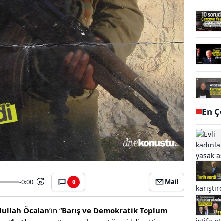
En Ç
-0:00
Mail
0
15
ullah Öcalan
’ın “
Barış ve Demokratik Toplum