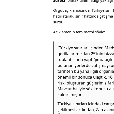
Süreci
” olarak tanımladığı yaklaşı
Örgüt açıklamasında, Türkiye sınırl
hatırlatarak, sınır hattında çatışma
sürdü.
Açıklamanın tam metni şöyle:
“Türkiye sınırları içinden Me
gerillalarımızdan 25’inin bizz
toplantısında yaptığımız açık
bulunan yerlerde çatışmayı ön
tarihten bu yana ilgili organl
önemli bir sonuca ulaştık. 16
riski oluşturan güçlerimiz fa
Mevcut haliyle söz konusu a
kaldırılmıştır.
Türkiye sınırları içindeki çatı
çekilmesi ardından, Zap alan