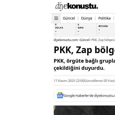
Güncel
|
Dünya
|
Politika
|
$
€
BİTCOİN
DOLAR
EURO
-
-
-
-
-
-
diyekonustu.com
>
Güncel
>
PKK, Zap bölgesi
PKK, Zap bölg
PKK, örgüte bağlı grupl
çekildiğini duyurdu.
17 Kasım 2025 22:00
Güncelleme: 05 Hazi
Google Haberler'de diyekonustu.