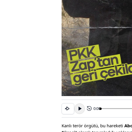
0:00
15
Kanlı terör örgütü, bu hareketi
Abd