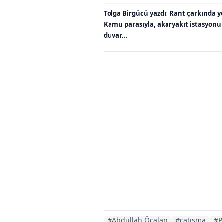
Tolga Birgücü yazdı: Rant çarkında y
Kamu parasıyla, akaryakıt istasyon
duvar...
#Abdullah Öcalan
#çatışma
#