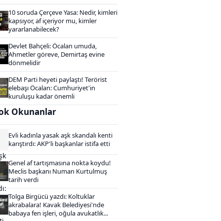
10 soruda Çerçeve Yasa: Nedir, kimleri
kapsıyor, af içeriyor mu, kimler
yararlanabilecek?
Devlet Bahçeli: Öcalan umuda,
Ahmetler göreve, Demirtaş evine
dönmelidir
DEM Parti heyeti paylaştı! Terörist
elebaşı Öcalan: Cumhuriyet'in
kuruluşu kadar önemli
ok Okunanlar
Evli kadınla yasak aşk skandalı kenti
karıştırdı: AKP'li başkanlar istifa etti
Genel af tartışmasına nokta koydu!
Meclis başkanı Numan Kurtulmuş
tarih verdi
Tolga Birgücü yazdı: Koltuklar
akrabalara! Kavak Belediyesi'nde
babaya fen işleri, oğula avukatlık...