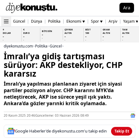
Ara
Güncel
|
Dünya
|
Politika
|
Ekonomi
|
Spor
|
Arşiv
|
Yaşam
▼
▼
▼
$
€
ÇEYREK
BİST
GRAM
TAM
BİTCOİN
DOLAR
EURO
ALTIN
100
ALTIN
ALTIN
-
-
-
-
-
-
-
-
-
-
-
-
-
-
diyekonustu.com
>
Politika
>
Güncel
>
İmralı’ya gidiş tartışması
sürüyor: AKP destekliyor, CHP
kararsız
İmralı’ya yapılması planlanan ziyaret için siyasi
partiler pozisyon alıyor. CHP kararını MYK’da
netleştirecek, AKP ise sürece yeşil ışık yaktı.
Ankara’da gözler yarınki kritik oylamada.
20 Kasım 2025 20:46
Güncelleme: 03 Haziran 2026 08:49
Google Haberler'de diyekonustu.com'u takip edin
Takip Et