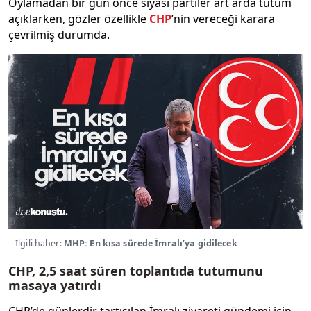
Oylamadan bir gün önce siyasi partiler art arda tutum
açıklarken, gözler özellikle
CHP
’nin vereceği karara
çevrilmiş durumda.
İlgili haber:
MHP: En kısa sürede İmralı’ya gidilecek
CHP, 2,5 saat süren toplantıda tutumunu
masaya yatırdı
CHP’de günlerdir tartışılan İmralı ziyareti gündemi için