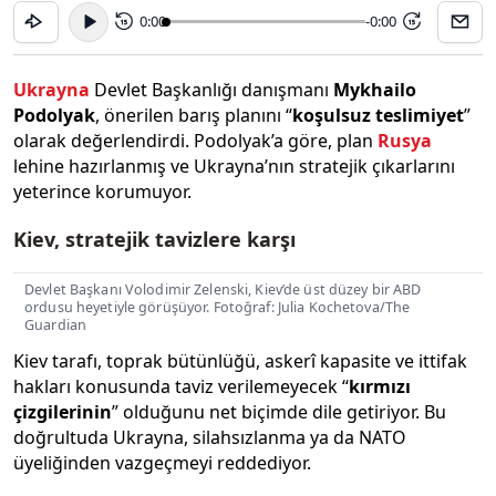
0:00
-0:00
15
15
Ukrayna
Devlet Başkanlığı danışmanı
Mykhailo
Podolyak
, önerilen barış planını “
koşulsuz teslimiyet
”
olarak değerlendirdi. Podolyak’a göre, plan
Rusya
lehine hazırlanmış ve Ukrayna’nın stratejik çıkarlarını
yeterince korumuyor.
Kiev, stratejik tavizlere karşı
Devlet Başkanı Volodimir Zelenski, Kiev’de üst düzey bir ABD
ordusu heyetiyle görüşüyor. Fotoğraf: Julia Kochetova/The
Guardian
Kiev tarafı, toprak bütünlüğü, askerî kapasite ve ittifak
hakları konusunda taviz verilemeyecek “
kırmızı
çizgilerinin
” olduğunu net biçimde dile getiriyor. Bu
doğrultuda Ukrayna, silahsızlanma ya da NATO
üyeliğinden vazgeçmeyi reddediyor.