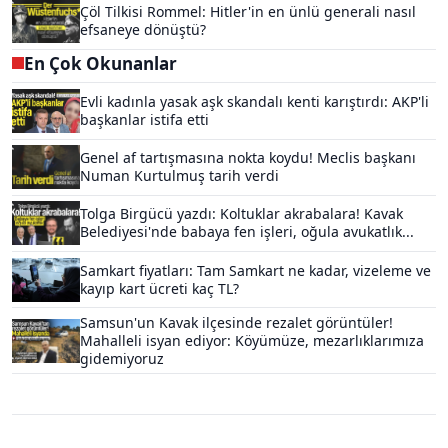
Çöl Tilkisi Rommel: Hitler'in en ünlü generali nasıl
efsaneye dönüştü?
En Çok Okunanlar
Evli kadınla yasak aşk skandalı kenti karıştırdı: AKP'li
başkanlar istifa etti
Genel af tartışmasına nokta koydu! Meclis başkanı
Numan Kurtulmuş tarih verdi
Tolga Birgücü yazdı: Koltuklar akrabalara! Kavak
Belediyesi'nde babaya fen işleri, oğula avukatlık...
Samkart fiyatları: Tam Samkart ne kadar, vizeleme ve
kayıp kart ücreti kaç TL?
Samsun'un Kavak ilçesinde rezalet görüntüler!
Mahalleli isyan ediyor: Köyümüze, mezarlıklarımıza
gidemiyoruz