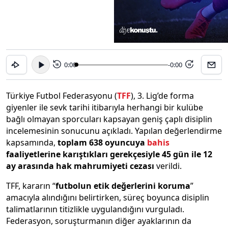
0:00
-0:00
15
15
Türkiye Futbol Federasyonu (
TFF
), 3. Lig’de forma
giyenler ile sevk tarihi itibarıyla herhangi bir kulübe
bağlı olmayan sporcuları kapsayan geniş çaplı disiplin
incelemesinin sonucunu açıkladı. Yapılan değerlendirme
kapsamında,
toplam 638 oyuncuya
bahis
faaliyetlerine karıştıkları gerekçesiyle 45 gün ile 12
ay arasında hak mahrumiyeti cezası
verildi.
TFF, kararın “
futbolun etik değerlerini koruma
”
amacıyla alındığını belirtirken, süreç boyunca disiplin
talimatlarının titizlikle uygulandığını vurguladı.
Federasyon, soruşturmanın diğer ayaklarının da