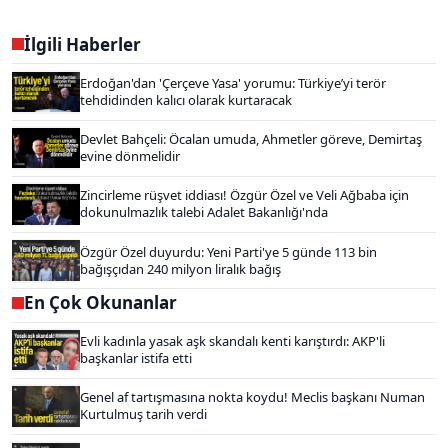
İlgili Haberler
Erdoğan'dan 'Çerçeve Yasa' yorumu: Türkiye’yi terör
tehdidinden kalıcı olarak kurtaracak
Devlet Bahçeli: Öcalan umuda, Ahmetler göreve, Demirtaş
evine dönmelidir
Zincirleme rüşvet iddiası! Özgür Özel ve Veli Ağbaba için
dokunulmazlık talebi Adalet Bakanlığı'nda
Özgür Özel duyurdu: Yeni Parti'ye 5 günde 113 bin
bağışçıdan 240 milyon liralık bağış
En Çok Okunanlar
Evli kadınla yasak aşk skandalı kenti karıştırdı: AKP'li
başkanlar istifa etti
Genel af tartışmasına nokta koydu! Meclis başkanı Numan
Kurtulmuş tarih verdi