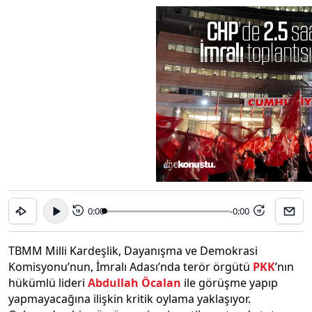
0:00
-0:00
15
15
TBMM Milli Kardeşlik, Dayanışma ve Demokrasi
Komisyonu’nun, İmralı Adası’nda terör örgütü
PKK
’nın
hükümlü lideri
Abdullah Öcalan
ile görüşme yapıp
yapmayacağına ilişkin kritik oylama yaklaşıyor.