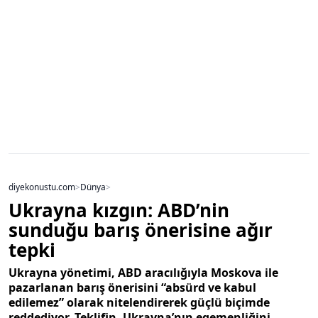
diyekonustu.com
>
Dünya
>
Ukrayna kızgın: ABD’nin
sunduğu barış önerisine ağır
tepki
Ukrayna yönetimi, ABD aracılığıyla Moskova ile
pazarlanan barış önerisini “absürd ve kabul
edilemez” olarak nitelendirerek güçlü biçimde
reddediyor. Teklifin, Ukrayna’nın egemenliğini