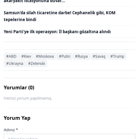
akaryakıt istasyonuna duvar...
Samsun'da silah ticaretine darbe! Cephanelik gibi, KOM
tepelerine bindi
Yeni Parti'ye ilk operasyon: İl başkanı gözaltına alındı
#ABD
#Kiev
#Moskova
#Putin
#Rusya
#Savaş
#Trump
#Ukrayna
#Zelenski
Yorumlar (0)
Henüz yorum yapılmamış.
Yorum Yap
Adınız *