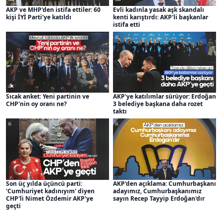
AKP ve MHP'den istifa ettiler: 60
Evli kadınla yasak aşk skandalı
kişi İYİ Parti'ye katıldı
kenti karıştırdı: AKP'li başkanlar
istifa etti
Sıcak anket: Yeni partinin ve
AKP'ye katılımlar sürüyor: Erdoğan
CHP'nin oy oranı ne?
3 belediye başkana daha rozet
taktı
Son üç yılda üçüncü parti:
AKP'den açıklama: Cumhurbaşkanı
'Cumhuriyet kadınıyım' diyen
adayımız, Cumhurbaşkanımız
CHP'li Nimet Özdemir AKP'ye
sayın Recep Tayyip Erdoğan'dır
geçti