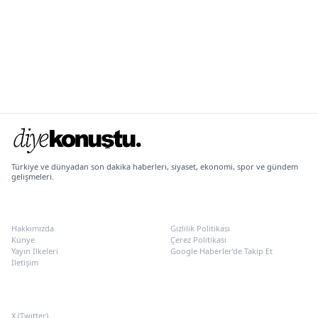
Türkiye ve dünyadan son dakika haberleri, siyaset, ekonomi, spor ve gündem
gelişmeleri.
KURUMSAL
POLITIKALAR
Hakkımızda
Gizlilik Politikası
Künye
Çerez Politikası
Yayın İlkeleri
Google Haberler’de Takip Et
İletişim
SOSYAL MEDYA
X (Twitter)