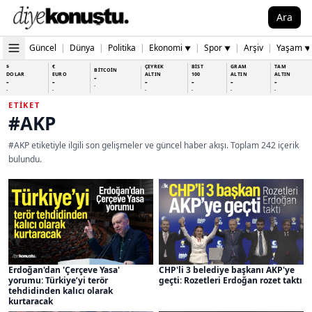
Ara
Güncel
|
Dünya
|
Politika
|
Ekonomi
|
Spor
|
Arşiv
|
Yaşam
▼
▼
▼
$
€
ÇEYREK
BİST
GRAM
TAM
BİTCOİN
DOLAR
EURO
ALTIN
100
ALTIN
ALTIN
-
-
-
-
-
-
-
-
-
-
-
-
-
-
ETIKET
#AKP
#AKP etiketiyle ilgili son gelişmeler ve güncel haber akışı. Toplam 242 içerik
bulundu.
Erdoğan'dan 'Çerçeve Yasa'
CHP'li 3 belediye başkanı AKP'ye
yorumu: Türkiye’yi terör
geçti: Rozetleri Erdoğan rozet taktı
tehdidinden kalıcı olarak
kurtaracak