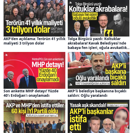
AKP'den açıklama: Terörün 41 yıllık
Tolga Birgücü yazdı: Koltuklar
maliyeti 3 trilyon dolar
akrabalara! Kavak Belediyesi'nde
babaya fen işleri, oğula avukatlık...
Son ankette MHP detayı! Yüzde
AKP’li belediye başkanına bıçaklı
40'ı Erdoğan'ı onaylamadı
saldırı: Oğlu yaralandı