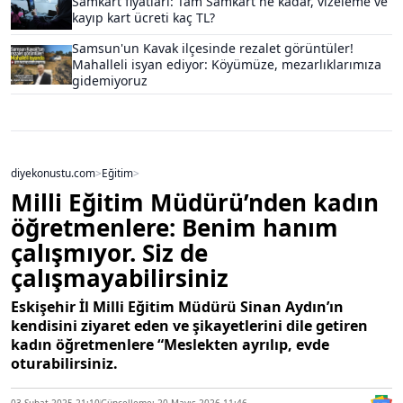
Samkart fiyatları: Tam Samkart ne kadar, vizeleme ve
kayıp kart ücreti kaç TL?
Samsun'un Kavak ilçesinde rezalet görüntüler!
Mahalleli isyan ediyor: Köyümüze, mezarlıklarımıza
gidemiyoruz
diyekonustu.com
>
Eğitim
>
Milli Eğitim Müdürü’nden kadın
öğretmenlere: Benim hanım
çalışmıyor. Siz de
çalışmayabilirsiniz
Eskişehir İl Milli Eğitim Müdürü Sinan Aydın’ın
kendisini ziyaret eden ve şikayetlerini dile getiren
kadın öğretmenlere “Meslekten ayrılıp, evde
oturabilirsiniz.
03 Şubat 2025 21:10
Güncelleme: 20 Mayıs 2026 11:46