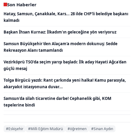
Son Haberler
Hatay, Samsun, Çanakkale, Kars... 28 ilde CHP'li belediye başkanı
kalmadı
Başkan İhsan Kurnaz: İlkadım'ın geleceğine yön veriyoruz
Samsun Büyükşehir'den Alaçam'a modern dokunuş: Sedde
Rekreasyon Alanı tamamlandı
Vezirköprü TSO'da seçim yarışı başladı: İlk aday Hayati Ağca'dan
güçlü mesaj
Tolga Birgücü yazdı: Rant çarkında yeni halka! Kamu parasıyla,
akaryakıt istasyonuna duvar...
Samsun'da silah ticaretine darbe! Cephanelik gibi, KOM
tepelerine bindi
#Eskişehir
#Milli Eğitim Müdürü
#öğretmen
#Sinan Aydın