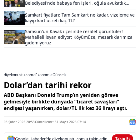
Belediyesi'nde babaya fen işleri, oğula avukatlık...
Samkart fiyatları: Tam Samkart ne kadar, vizeleme ve
kayıp kart ücreti kaç TL?
Samsun'un Kavak ilçesinde rezalet görüntüler!
Mahalleli isyan ediyor: Köyümüze, mezarlıklarımıza
gidemiyoruz
diyekonustu.com
>
Ekonomi
>
Güncel
>
Dolar’dan tarihi rekor
ABD Başkanı Donald Trump’ın yeniden göreve
gelmesiyle birlikte dünyada “ticaret savaşları”
endişesi yaşanırken, dolar/TL ilk kez 36 lirayı aştı.
03 Şubat 2025 20:53
Güncelleme: 31 Mayıs 2026 07:14
Google Haberler'de diyekonustu.com'u takip edin
Takip Et