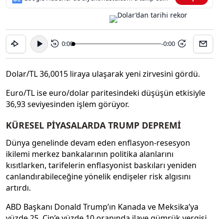
0:00
-0:00
15
15
Dolar/TL 36,0015 liraya ulaşarak yeni zirvesini gördü.
Euro/TL ise euro/dolar paritesindeki düşüşün etkisiyle
36,93 seviyesinden işlem görüyor.
KÜRESEL PİYASALARDA TRUMP DEPREMİ
Dünya genelinde devam eden enflasyon-resesyon
ikilemi merkez bankalarının politika alanlarını
kısıtlarken, tarifelerin enflasyonist baskıları yeniden
canlandırabileceğine yönelik endişeler risk algısını
artırdı.
ABD Başkanı Donald Trump’ın Kanada ve Meksika’ya
yüzde 25, Çin’e yüzde 10 oranında ilave gümrük vergisi