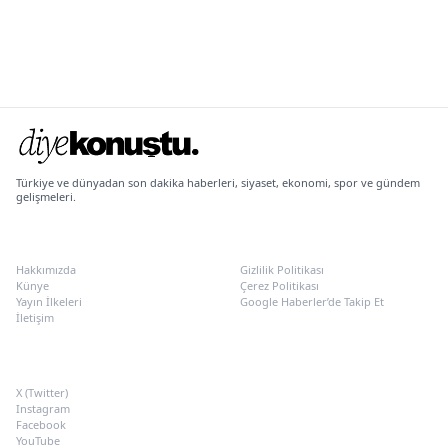
Türkiye ve dünyadan son dakika haberleri, siyaset, ekonomi, spor ve gündem
gelişmeleri.
KURUMSAL
POLITIKALAR
Hakkımızda
Gizlilik Politikası
Künye
Çerez Politikası
Yayın İlkeleri
Google Haberler’de Takip Et
İletişim
SOSYAL MEDYA
X (Twitter)
Instagram
Facebook
YouTube