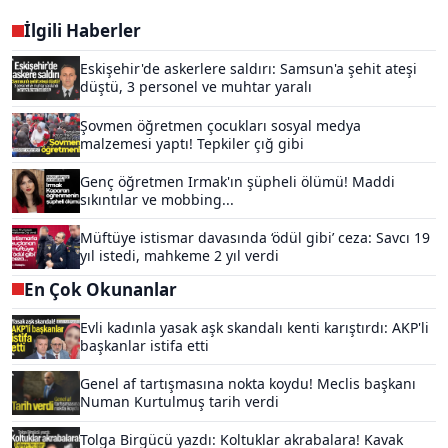
İlgili Haberler
Eskişehir'de askerlere saldırı: Samsun'a şehit ateşi
düştü, 3 personel ve muhtar yaralı
Şovmen öğretmen çocukları sosyal medya
malzemesi yaptı! Tepkiler çığ gibi
Genç öğretmen Irmak'ın şüpheli ölümü! Maddi
sıkıntılar ve mobbing...
Müftüye istismar davasında ‘ödül gibi’ ceza: Savcı 19
yıl istedi, mahkeme 2 yıl verdi
En Çok Okunanlar
Evli kadınla yasak aşk skandalı kenti karıştırdı: AKP'li
başkanlar istifa etti
Genel af tartışmasına nokta koydu! Meclis başkanı
Numan Kurtulmuş tarih verdi
Tolga Birgücü yazdı: Koltuklar akrabalara! Kavak