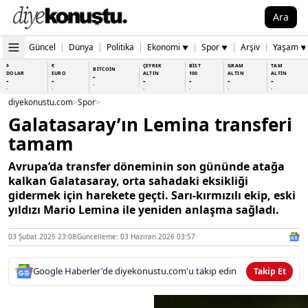
Ara
Güncel
|
Dünya
|
Politika
|
Ekonomi
|
Spor
|
Arşiv
|
Yaşam
▼
▼
▼
$
€
ÇEYREK
BİST
GRAM
TAM
BİTCOİN
DOLAR
EURO
ALTIN
100
ALTIN
ALTIN
-
-
-
-
-
-
-
-
-
-
-
-
-
-
diyekonustu.com
>
Spor
>
Galatasaray’ın Lemina transferi
tamam
Avrupa’da transfer döneminin son gününde atağa
kalkan Galatasaray, orta sahadaki eksikliği
gidermek için harekete geçti. Sarı-kırmızılı ekip, eski
yıldızı Mario Lemina ile yeniden anlaşma sağladı.
03 Şubat 2025 23:08
Güncelleme: 03 Haziran 2026 03:57
Google Haberler'de diyekonustu.com'u takip edin
Takip Et