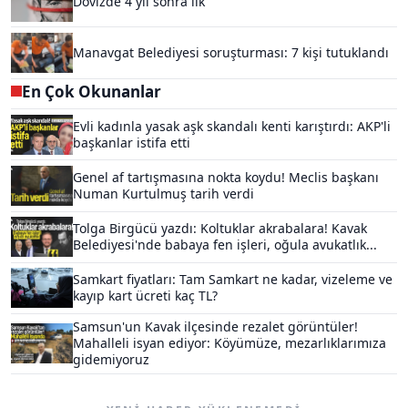
Dövizde 4 yıl sonra ilk
Manavgat Belediyesi soruşturması: 7 kişi tutuklandı
En Çok Okunanlar
Evli kadınla yasak aşk skandalı kenti karıştırdı: AKP'li
başkanlar istifa etti
Genel af tartışmasına nokta koydu! Meclis başkanı
Numan Kurtulmuş tarih verdi
Tolga Birgücü yazdı: Koltuklar akrabalara! Kavak
Belediyesi'nde babaya fen işleri, oğula avukatlık...
Samkart fiyatları: Tam Samkart ne kadar, vizeleme ve
kayıp kart ücreti kaç TL?
Samsun'un Kavak ilçesinde rezalet görüntüler!
Mahalleli isyan ediyor: Köyümüze, mezarlıklarımıza
gidemiyoruz