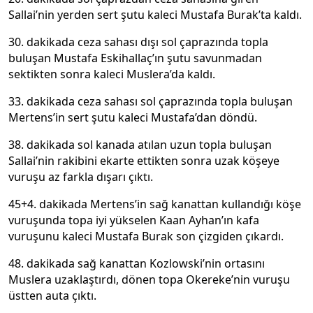
Sallai’nin yerden sert şutu kaleci Mustafa Burak’ta kaldı.
30. dakikada ceza sahası dışı sol çaprazında topla
buluşan Mustafa Eskihallaç’ın şutu savunmadan
sektikten sonra kaleci Muslera’da kaldı.
33. dakikada ceza sahası sol çaprazında topla buluşan
Mertens’in sert şutu kaleci Mustafa’dan döndü.
38. dakikada sol kanada atılan uzun topla buluşan
Sallai’nin rakibini ekarte ettikten sonra uzak köşeye
vuruşu az farkla dışarı çıktı.
45+4. dakikada Mertens’in sağ kanattan kullandığı köşe
vuruşunda topa iyi yükselen Kaan Ayhan’ın kafa
vuruşunu kaleci Mustafa Burak son çizgiden çıkardı.
48. dakikada sağ kanattan Kozlowski’nin ortasını
Muslera uzaklaştırdı, dönen topa Okereke’nin vuruşu
üstten auta çıktı.