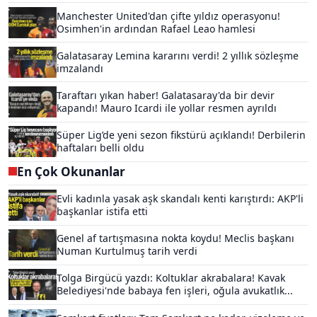
Manchester United'dan çifte yıldız operasyonu!
Osimhen'in ardından Rafael Leao hamlesi
Galatasaray Lemina kararını verdi! 2 yıllık sözleşme
imzalandı
Taraftarı yıkan haber! Galatasaray'da bir devir
kapandı! Mauro Icardi ile yollar resmen ayrıldı
Süper Lig’de yeni sezon fikstürü açıklandı! Derbilerin
haftaları belli oldu
En Çok Okunanlar
Evli kadınla yasak aşk skandalı kenti karıştırdı: AKP'li
başkanlar istifa etti
Genel af tartışmasına nokta koydu! Meclis başkanı
Numan Kurtulmuş tarih verdi
Tolga Birgücü yazdı: Koltuklar akrabalara! Kavak
Belediyesi'nde babaya fen işleri, oğula avukatlık...