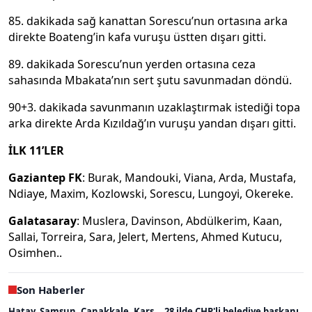
85. dakikada sağ kanattan Sorescu’nun ortasına arka
direkte Boateng’in kafa vuruşu üstten dışarı gitti.
89. dakikada Sorescu’nun yerden ortasına ceza
sahasında Mbakata’nın sert şutu savunmadan döndü.
90+3. dakikada savunmanın uzaklaştırmak istediği topa
arka direkte Arda Kızıldağ’ın vuruşu yandan dışarı gitti.
İLK 11’LER
Gaziantep FK
: Burak, Mandouki, Viana, Arda, Mustafa,
Ndiaye, Maxim, Kozlowski, Sorescu, Lungoyi, Okereke.
Galatasaray
: Muslera, Davinson, Abdülkerim, Kaan,
Sallai, Torreira, Sara, Jelert, Mertens, Ahmed Kutucu,
Osimhen..
Son Haberler
Hatay, Samsun, Çanakkale, Kars... 28 ilde CHP'li belediye başkanı