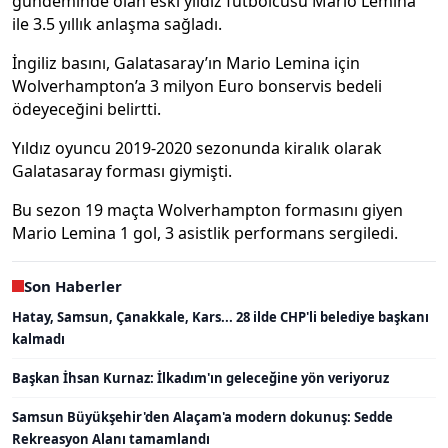
gündeminde olan eski yıldız futbolcusu Mario Lemina
ile 3.5 yıllık anlaşma sağladı.
İngiliz basını, Galatasaray’ın Mario Lemina için
Wolverhampton’a 3 milyon Euro bonservis bedeli
ödeyeceğini belirtti.
Yıldız oyuncu 2019-2020 sezonunda kiralık olarak
Galatasaray forması giymişti.
Bu sezon 19 maçta Wolverhampton formasını giyen
Mario Lemina 1 gol, 3 asistlik performans sergiledi.
Son Haberler
Hatay, Samsun, Çanakkale, Kars... 28 ilde CHP'li belediye başkanı
kalmadı
Başkan İhsan Kurnaz: İlkadım'ın geleceğine yön veriyoruz
Samsun Büyükşehir'den Alaçam'a modern dokunuş: Sedde
Rekreasyon Alanı tamamlandı