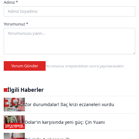
Adınız *
Yorumunuz *
Yorum Gönder
Yorumunuz onaylandıktan sonra yayınlanacaktır.
İlgili Haberler
Zor durumdalar! İlaç krizi eczaneleri vurdu
Dolar’ın karşısında yeni güç: Çin Yuanı