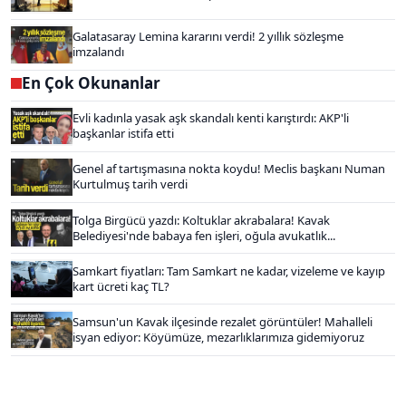
Galatasaray Lemina kararını verdi! 2 yıllık sözleşme
imzalandı
En Çok Okunanlar
Evli kadınla yasak aşk skandalı kenti karıştırdı: AKP'li
başkanlar istifa etti
Genel af tartışmasına nokta koydu! Meclis başkanı Numan
Kurtulmuş tarih verdi
Tolga Birgücü yazdı: Koltuklar akrabalara! Kavak
Belediyesi'nde babaya fen işleri, oğula avukatlık...
Samkart fiyatları: Tam Samkart ne kadar, vizeleme ve kayıp
kart ücreti kaç TL?
Samsun'un Kavak ilçesinde rezalet görüntüler! Mahalleli
isyan ediyor: Köyümüze, mezarlıklarımıza gidemiyoruz