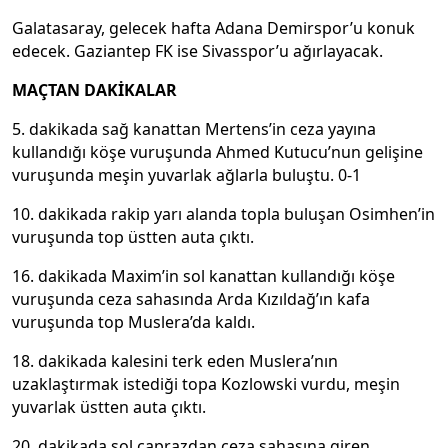
Galatasaray, gelecek hafta Adana Demirspor’u konuk
edecek. Gaziantep FK ise Sivasspor’u ağırlayacak.
MAÇTAN DAKİKALAR
5. dakikada sağ kanattan Mertens’in ceza yayına
kullandığı köşe vuruşunda Ahmed Kutucu’nun gelişine
vuruşunda meşin yuvarlak ağlarla buluştu. 0-1
10. dakikada rakip yarı alanda topla buluşan Osimhen’in
vuruşunda top üstten auta çıktı.
16. dakikada Maxim’in sol kanattan kullandığı köşe
vuruşunda ceza sahasında Arda Kızıldağ’ın kafa
vuruşunda top Muslera’da kaldı.
18. dakikada kalesini terk eden Muslera’nın
uzaklaştırmak istediği topa Kozlowski vurdu, meşin
yuvarlak üstten auta çıktı.
20. dakikada sol çaprazdan ceza sahasına giren