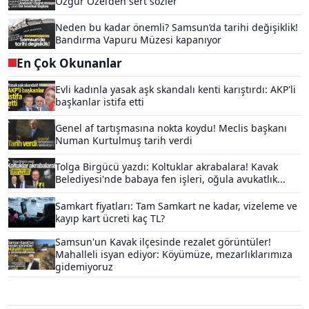
Özgür Özel’den sert sözler
Neden bu kadar önemli? Samsun’da tarihi değişiklik!
Bandırma Vapuru Müzesi kapanıyor
En Çok Okunanlar
Evli kadınla yasak aşk skandalı kenti karıştırdı: AKP'li
başkanlar istifa etti
Genel af tartışmasına nokta koydu! Meclis başkanı
Numan Kurtulmuş tarih verdi
Tolga Birgücü yazdı: Koltuklar akrabalara! Kavak
Belediyesi'nde babaya fen işleri, oğula avukatlık...
Samkart fiyatları: Tam Samkart ne kadar, vizeleme ve
kayıp kart ücreti kaç TL?
Samsun'un Kavak ilçesinde rezalet görüntüler!
Mahalleli isyan ediyor: Köyümüze, mezarlıklarımıza
gidemiyoruz