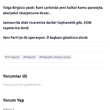
Tolga Birgücü yazdı: Rant çarkında yeni halka! Kamu parasıyla,
akaryakıt istasyonuna duvar...
Samsun'da silah ticaretine darbe! Cephanelik gibi, KOM
tepelerine bindi
Yeni Parti'ye ilk operasyon: İl başkanı gözaltına alındı
#10 Kasım
#Atatürk
#Atatürk’ü Anma Günü
Yorumlar (0)
Henüz yorum yapılmamış.
Yorum Yap
Adınız *