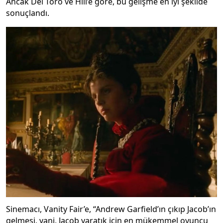
Ancak Del Toro ve Hill’e göre, bu gelişme en iyi şekilde
sonuçlandı.
Sinemacı, Vanity Fair’e, “Andrew Garfield’ın çıkıp Jacob’ın
gelmesi, yani, Jacob yaratık için en mükemmel oyuncu