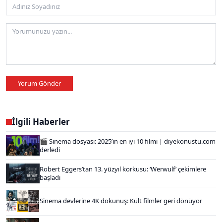
Yorum Gönder
İlgili Haberler
🎬 Sinema dosyası: 2025’in en iyi 10 filmi | diyekonustu.com
derledi
Robert Eggers’tan 13. yüzyıl korkusu: ‘Werwulf’ çekimlere
başladı
Sinema devlerine 4K dokunuş: Kült filmler geri dönüyor