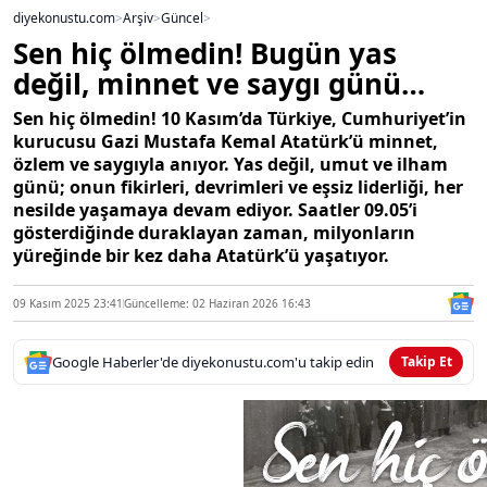
diyekonustu.com
>
Arşiv
>
Güncel
>
Sen hiç ölmedin! Bugün yas
değil, minnet ve saygı günü…
Sen hiç ölmedin! 10 Kasım’da Türkiye, Cumhuriyet’in
kurucusu Gazi Mustafa Kemal Atatürk’ü minnet,
özlem ve saygıyla anıyor. Yas değil, umut ve ilham
günü; onun fikirleri, devrimleri ve eşsiz liderliği, her
nesilde yaşamaya devam ediyor. Saatler 09.05’i
gösterdiğinde duraklayan zaman, milyonların
yüreğinde bir kez daha Atatürk’ü yaşatıyor.
09 Kasım 2025 23:41
Güncelleme: 02 Haziran 2026 16:43
Google Haberler'de diyekonustu.com'u takip edin
Takip Et