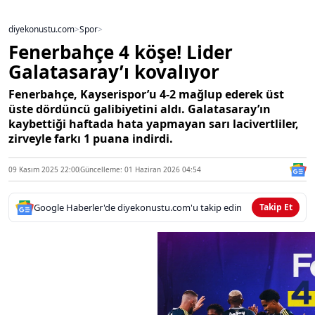
diyekonustu.com
>
Spor
>
Fenerbahçe 4 köşe! Lider
Galatasaray’ı kovalıyor
Fenerbahçe, Kayserispor’u 4-2 mağlup ederek üst
üste dördüncü galibiyetini aldı. Galatasaray’ın
kaybettiği haftada hata yapmayan sarı lacivertliler,
zirveyle farkı 1 puana indirdi.
09 Kasım 2025 22:00
Güncelleme: 01 Haziran 2026 04:54
Google Haberler'de diyekonustu.com'u takip edin
Takip Et