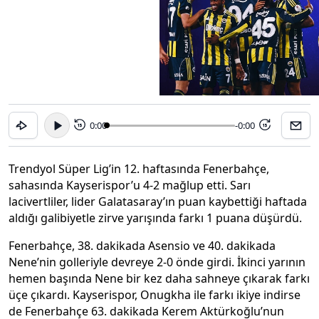
0:00
-0:00
15
15
Trendyol Süper Lig’in 12. haftasında Fenerbahçe,
sahasında Kayserispor’u 4-2 mağlup etti. Sarı
lacivertliler, lider Galatasaray’ın puan kaybettiği haftada
aldığı galibiyetle zirve yarışında farkı 1 puana düşürdü.
Fenerbahçe, 38. dakikada Asensio ve 40. dakikada
Nene’nin golleriyle devreye 2-0 önde girdi. İkinci yarının
hemen başında Nene bir kez daha sahneye çıkarak farkı
üçe çıkardı. Kayserispor, Onugkha ile farkı ikiye indirse
de Fenerbahçe 63. dakikada Kerem Aktürkoğlu’nun