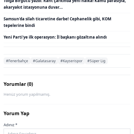
Tolga Birgücü yazdı: Rant çarkında yeni halka! Kamu parasıyla,
akaryakıt istasyonuna duvar...
Samsun'da silah ticaretine darbe! Cephanelik gibi, KOM
tepelerine bindi
Yeni Parti'ye ilk operasyon: İl başkanı gözaltına alındı
#Fenerbahçe
#Galatasaray
#Kayserispor
#Süper Lig
Yorumlar (0)
Henüz yorum yapılmamış.
Yorum Yap
Adınız *