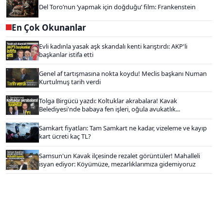
Del Toro’nun ‘yapmak için doğduğu’ film: Frankenstein
En Çok Okunanlar
Evli kadınla yasak aşk skandalı kenti karıştırdı: AKP'li
başkanlar istifa etti
Genel af tartışmasına nokta koydu! Meclis başkanı Numan
Kurtulmuş tarih verdi
Tolga Birgücü yazdı: Koltuklar akrabalara! Kavak
Belediyesi'nde babaya fen işleri, oğula avukatlık...
Samkart fiyatları: Tam Samkart ne kadar, vizeleme ve kayıp
kart ücreti kaç TL?
Samsun'un Kavak ilçesinde rezalet görüntüler! Mahalleli
isyan ediyor: Köyümüze, mezarlıklarımıza gidemiyoruz