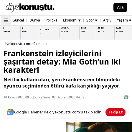
Ara
Güncel
|
Dünya
|
Politika
|
Ekonomi
|
Spor
|
Arşiv
|
Yaşam
▼
▼
▼
$
€
ÇEYREK
BİST
GRAM
TAM
BİTCOİN
DOLAR
EURO
ALTIN
100
ALTIN
ALTIN
-
-
-
-
-
-
-
-
-
-
-
-
-
-
diyekonustu.com
>
Sinema
>
Frankenstein izleyicilerini
şaşırtan detay: Mia Goth’un iki
karakteri
Netflix kullanıcıları, yeni Frankenstein filmindeki
oyuncu seçiminden ötürü kafa karışıklığı yaşıyor.
10 Kasım 2025 00:36
Güncelleme: 02 Haziran 2026 04:58
Google Haberler'de diyekonustu.com'u takip edin
Takip Et