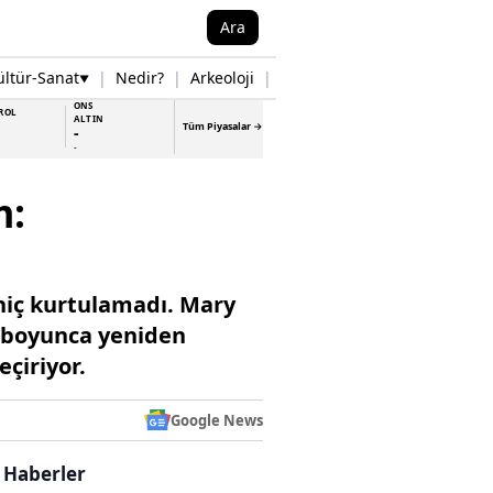
Ara
ültür-Sanat
|
Nedir?
|
Arkeoloji
|
Tarih
|
Samsun Haberleri
▼
▼
ONS
ROL
ALTIN
Tüm Piyasalar →
-
-
m:
 hiç kurtulamadı. Mary
i boyunca yeniden
çiriyor.
Google News
i Haberler