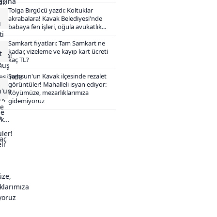
Tolga Birgücü yazdı: Koltuklar
akrabalara! Kavak Belediyesi'nde
babaya fen işleri, oğula avukatlık...
Samkart fiyatları: Tam Samkart ne
kadar, vizeleme ve kayıp kart ücreti
kaç TL?
Samsun'un Kavak ilçesinde rezalet
görüntüler! Mahalleli isyan ediyor:
Köyümüze, mezarlıklarımıza
gidemiyoruz