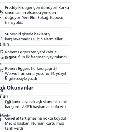
Freddy Krueger geri dönüyor! Korku
sinemasının efsanesi yeniden
doğuyor: Yeni Elm Sokağı Kabusu
filmi yolda
Supergirl gişede beklentiyi
karşılayamadı: DC için alarm zilleri
Robert Eggers’tan yeni kabus:
Werwulf’un ilk fragmanı yayımlandı
Robert Eggers herkesi şaşırttı!
Werwulf'un senaryosunu 14. yüzyıl
İngilizcesiyle yazdı
ok Okunanlar
Evli kadınla yasak aşk skandalı kenti
karıştırdı: AKP'li başkanlar istifa etti
Genel af tartışmasına nokta koydu!
Meclis başkanı Numan Kurtulmuş
tarih verdi