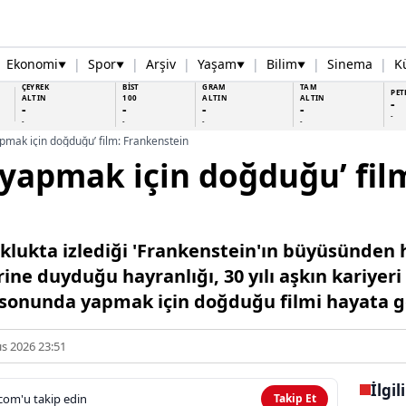
Ekonomi
|
Spor
|
Arşiv
|
Yaşam
|
Bilim
|
Sinema
|
K
▼
▼
▼
▼
ÇEYREK
BİST
GRAM
TAM
PET
ALTIN
100
ALTIN
ALTIN
-
-
-
-
-
-
-
-
-
-
apmak için doğduğu’ film: Frankenstein
‘yapmak için doğduğu’ fil
uklukta izlediği 'Frankenstein'ın büyüsünden
ine duyduğu hayranlığı, 30 yılı aşkın kariyer
onunda yapmak için doğduğu filmi hayata ge
s 2026 23:51
İlgil
com'u takip edin
Takip Et