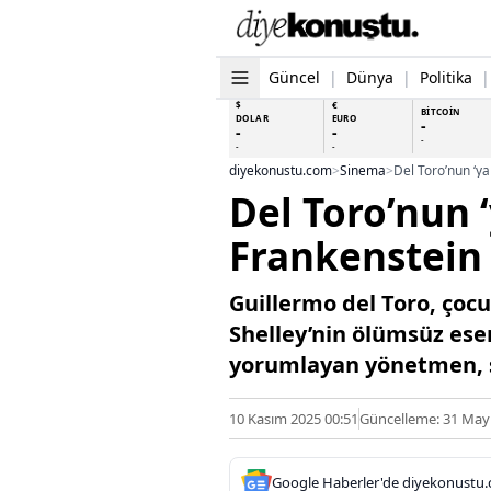
Güncel
|
Dünya
|
Politika
|
$
€
BİTCOİN
DOLAR
EURO
-
-
-
-
-
-
diyekonustu.com
>
Sinema
>
Del Toro’nun ‘y
Del Toro’nun 
Frankenstein
Guillermo del Toro, çoc
Shelley’nin ölümsüz eser
yorumlayan yönetmen, s
10 Kasım 2025 00:51
Güncelleme: 31 Mayı
Google Haberler'de diyekonustu.