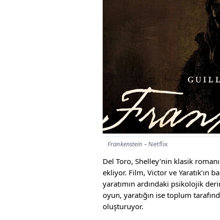
Frankenstein
– Netflix
Del Toro, Shelley’nin klasik roman
ekliyor. Film, Victor ve Yaratık’ın b
yaratımın ardındaki psikolojik derin
oyun, yaratığın ise toplum tarafın
oluşturuyor.