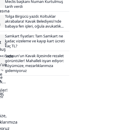
Meclis başkanı Numan Kurtulmuş
tarih verdi
Tolga Birgücü yazdı: Koltuklar
akrabalara! Kavak Belediyesi'nde
babaya fen işleri, oğula avukatlık...
Samkart fiyatları: Tam Samkart ne
kadar, vizeleme ve kayıp kart ücreti
kaç TL?
Samsun'un Kavak ilçesinde rezalet
görüntüler! Mahalleli isyan ediyor:
Köyümüze, mezarlıklarımıza
gidemiyoruz