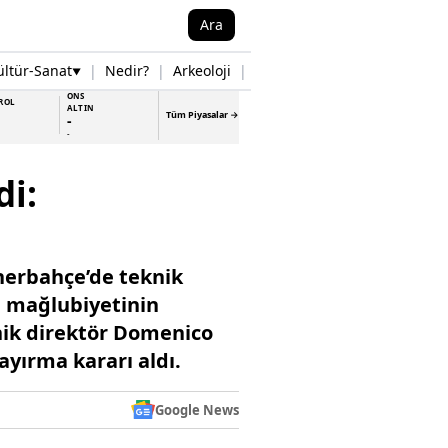
Ara
ültür-Sanat
|
Nedir?
|
Arkeoloji
|
Tarih
|
Samsun Haberleri
▼
▼
ONS
ROL
ALTIN
Tüm Piyasalar →
-
-
i:
nerbahçe’de teknik
bi mağlubiyetinin
nik direktör Domenico
ayırma kararı aldı.
Google News