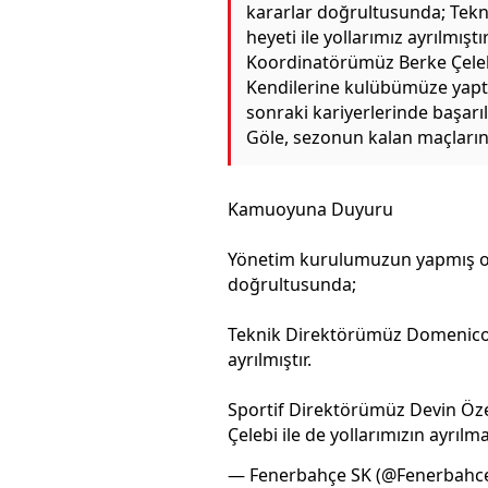
kararlar doğrultusunda; Tek
heyeti ile yollarımız ayrılmış
Koordinatörümüz Berke Çelebi i
Kendilerine kulübümüze yaptı
sonraki kariyerlerinde başarı
Göle, sezonun kalan maçların
Kamuoyuna Duyuru
Yönetim kurulumuzun yapmış ol
doğrultusunda;
Teknik Direktörümüz Domenico T
ayrılmıştır.
Sportif Direktörümüz Devin Öz
Çelebi ile de yollarımızın ayrıl
— Fenerbahçe SK (@Fenerbahc