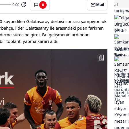
-0:00
Mail
0
15
-0 kaybedilen Galatasaray derbisi sonrası şampiyonluk
rbahçe, lider Galatasaray ile arasındaki puan farkının
ndirme sürecine girdi. Bu gelişmenin ardından
ir toplantı yapma kararı aldı.