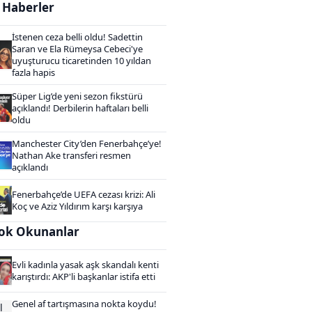
i Haberler
İstenen ceza belli oldu! Sadettin
Saran ve Ela Rümeysa Cebeci'ye
uyuşturucu ticaretinden 10 yıldan
fazla hapis
Süper Lig’de yeni sezon fikstürü
açıklandı! Derbilerin haftaları belli
oldu
Manchester City’den Fenerbahçe’ye!
Nathan Ake transferi resmen
açıklandı
Fenerbahçe’de UEFA cezası krizi: Ali
Koç ve Aziz Yıldırım karşı karşıya
ok Okunanlar
Evli kadınla yasak aşk skandalı kenti
karıştırdı: AKP'li başkanlar istifa etti
Genel af tartışmasına nokta koydu!