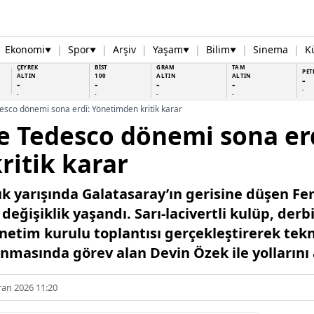
Ekonomi
|
Spor
|
Arşiv
|
Yaşam
|
Bilim
|
Sinema
|
K
▼
▼
▼
▼
ÇEYREK
BİST
GRAM
TAM
PET
ALTIN
100
ALTIN
ALTIN
-
-
-
-
-
-
-
-
-
-
sco dönemi sona erdi: Yönetimden kritik karar
e Tedesco dönemi sona erd
itik karar
k yarışında Galatasaray’ın gerisine düşen Fe
eğişiklik yaşandı. Sarı-lacivertli kulüp, der
etim kurulu toplantısı gerçekleştirerek tek
nmasında görev alan Devin Özek ile yollarını 
ran 2026 11:20