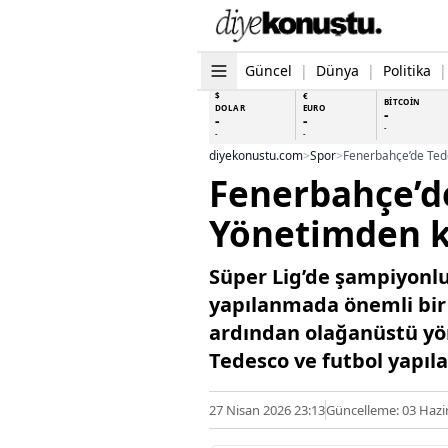
Güncel
|
Dünya
|
Politika
|
$
€
BİTCOİN
DOLAR
EURO
-
-
-
-
-
-
diyekonustu.com
>
Spor
>
Fenerbahçe’de Tede
Fenerbahçe’d
Yönetimden kr
Süper Lig’de şampiyonlu
yapılanmada önemli bir d
ardından olağanüstü yön
Tedesco ve futbol yapıla
27 Nisan 2026 23:13
Güncelleme: 03 Hazi