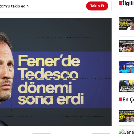
İlgil
com'u takip edin
Takip Et
En Ç