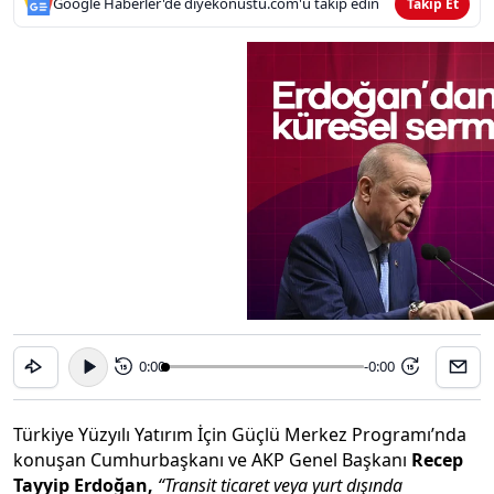
Google Haberler'de diyekonustu.com'u takip edin
Takip Et
0:00
-0:00
15
15
Türkiye Yüzyılı Yatırım İçin Güçlü Merkez Programı’nda
konuşan Cumhurbaşkanı ve AKP Genel Başkanı
Recep
Tayyip Erdoğan,
“Transit ticaret veya yurt dışında