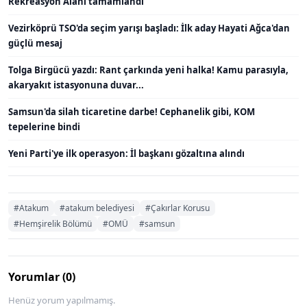
Rekreasyon Alanı tamamlandı
Vezirköprü TSO'da seçim yarışı başladı: İlk aday Hayati Ağca'dan
güçlü mesaj
Tolga Birgücü yazdı: Rant çarkında yeni halka! Kamu parasıyla,
akaryakıt istasyonuna duvar...
Samsun'da silah ticaretine darbe! Cephanelik gibi, KOM
tepelerine bindi
Yeni Parti'ye ilk operasyon: İl başkanı gözaltına alındı
#Atakum
#atakum belediyesi
#Çakırlar Korusu
#Hemşirelik Bölümü
#OMÜ
#samsun
Yorumlar (0)
Henüz yorum yapılmamış.