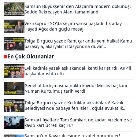
Samsun Büyükşehir'den Alaçam'a modern dokunuş:
Sedde Rekreasyon Alanı tamamlandı
Vezirköprü TSO'da seçim yarışı başladı: İlk aday
Hayati Ağca'dan güçlü mesaj
Tolga Birgücü yazdı: Rant çarkında yeni halka! Kamu
parasıyla, akaryakıt istasyonuna duvar...
En Çok Okunanlar
Evli kadınla yasak aşk skandalı kenti karıştırdı: AKP'li
başkanlar istifa etti
Genel af tartışmasına nokta koydu! Meclis başkanı
Numan Kurtulmuş tarih verdi
Tolga Birgücü yazdı: Koltuklar akrabalara! Kavak
Belediyesi'nde babaya fen işleri, oğula avukatlık...
Samkart fiyatları: Tam Samkart ne kadar, vizeleme ve
kayıp kart ücreti kaç TL?
Samsun'un Kavak ilçesinde rezalet görüntüler!