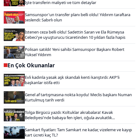
İşte transferin maliyeti ve tüm detaylar
Samsunspor'un transfer planı belli oldu! Yıldırım taraftara
seslendi: Sabırlı olun
İstenen ceza belli oldu! Sadettin Saran ve Ela Rümeysa
Cebeci'ye uyuşturucu ticaretinden 10 yıldan fazla hapis
Polisan satıldı! Yeni sahibi Samsunspor Başkanı Robert
Yüksel Yıldırım
En Çok Okunanlar
Evli kadınla yasak aşk skandalı kenti karıştırdı: AKP'li
başkanlar istifa etti
Genel af tartışmasına nokta koydu! Meclis başkanı Numan
Kurtulmuş tarih verdi
Tolga Birgücü yazdı: Koltuklar akrabalara! Kavak
Belediyesi'nde babaya fen işleri, oğula avukatlık...
Samkart fiyatları: Tam Samkart ne kadar, vizeleme ve kayıp
kart ücreti kaç TL?