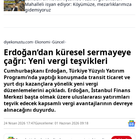
Mahalleli isyan ediyor: Köyümüze, mezarlıklarımıza
gidemiyoruz
diyekonustu.com
>
Ekonomi
>
Güncel
>
Erdoğan’dan küresel sermayeye
çağrı: Yeni vergi teşvikleri
Cumhurbaşkanı Erdoğan, Türkiye Yüzyılı Yatırım
Programı’nda yaptığı konuşmada transit ticaret ve
yurt dışı kazançlara yönelik yeni vergi
düzenlemelerini açıkladı. Erdoğan, İstanbul Finans
Merkezi başta olmak üzere uluslararası yatırımları
teşvik edecek kapsamlı vergi avantajlarının devreye
alınacağını duyurdu.
24 Nisan 2026 17:47
Güncelleme: 01 Haziran 2026 09:18