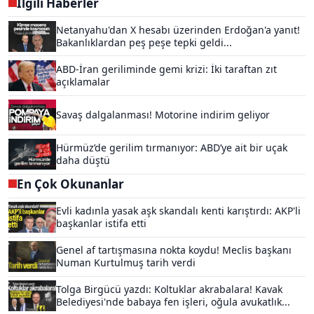
İlgili Haberler
Netanyahu'dan X hesabı üzerinden Erdoğan'a yanıt!
Bakanlıklardan peş peşe tepki geldi...
ABD-İran geriliminde gemi krizi: İki taraftan zıt
açıklamalar
Savaş dalgalanması! Motorine indirim geliyor
Hürmüz’de gerilim tırmanıyor: ABD’ye ait bir uçak
daha düştü
En Çok Okunanlar
Evli kadınla yasak aşk skandalı kenti karıştırdı: AKP'li
başkanlar istifa etti
Genel af tartışmasına nokta koydu! Meclis başkanı
Numan Kurtulmuş tarih verdi
Tolga Birgücü yazdı: Koltuklar akrabalara! Kavak
Belediyesi'nde babaya fen işleri, oğula avukatlık...