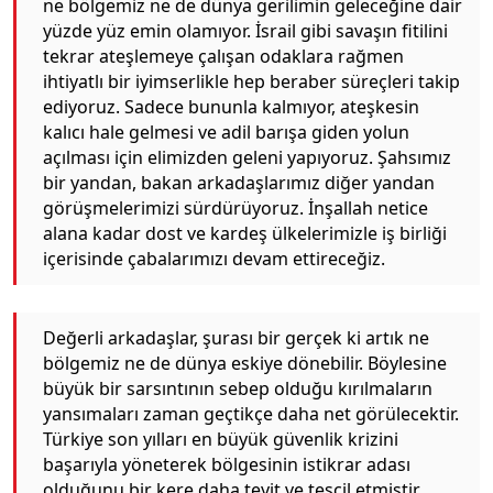
ne bölgemiz ne de dünya gerilimin geleceğine dair
yüzde yüz emin olamıyor. İsrail gibi savaşın fitilini
tekrar ateşlemeye çalışan odaklara rağmen
ihtiyatlı bir iyimserlikle hep beraber süreçleri takip
ediyoruz. Sadece bununla kalmıyor, ateşkesin
kalıcı hale gelmesi ve adil barışa giden yolun
açılması için elimizden geleni yapıyoruz. Şahsımız
bir yandan, bakan arkadaşlarımız diğer yandan
görüşmelerimizi sürdürüyoruz. İnşallah netice
alana kadar dost ve kardeş ülkelerimizle iş birliği
içerisinde çabalarımızı devam ettireceğiz.
Değerli arkadaşlar, şurası bir gerçek ki artık ne
bölgemiz ne de dünya eskiye dönebilir. Böylesine
büyük bir sarsıntının sebep olduğu kırılmaların
yansımaları zaman geçtikçe daha net görülecektir.
Türkiye son yılları en büyük güvenlik krizini
başarıyla yöneterek bölgesinin istikrar adası
olduğunu bir kere daha teyit ve tescil etmiştir.