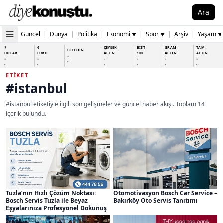
Ara
Güncel
|
Dünya
|
Politika
|
Ekonomi
|
Spor
|
Arşiv
|
Yaşam
▼
▼
▼
$
€
ÇEYREK
BİST
GRAM
TAM
BİTCOİN
DOLAR
EURO
ALTIN
100
ALTIN
ALTIN
-
-
-
-
-
-
-
-
-
-
-
-
-
-
ETIKET
#istanbul
#istanbul etiketiyle ilgili son gelişmeler ve güncel haber akışı. Toplam 14
içerik bulundu.
Tuzla’nın Hızlı Çözüm Noktası:
Otomotivasyon Bosch Car Service –
Bosch Servis Tuzla ile Beyaz
Bakırköy Oto Servis Tanıtımı
Eşyalarınıza Profesyonel Dokunuş