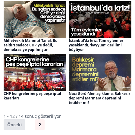
Milletvekili Mahmut Tanal: Bu
İstanbul’da kriz: Tüm eylemler
saldırı sadece CHP’ye değil,
yasaklandı, ‘kayyum’ gerilimi
demokrasiye yapılmıştır
büyüyor
Naci Görür’den açıklama: Balıkesir
CHP kongrelerine peş peşe iptal
depremi Marmara depremini
kararları
tetikler mi?
1 - 12 / 14 sonuç gösteriliyor
Önceki
1
2
Sonraki