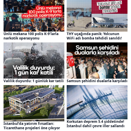
Ünlü mekana 100 polis K-9’larla
THY uçağında panik: Yolcunun
narkotik operasyonu
WiFi adı bomba tehdidi sanıldı!
Valilik duyurdu: 1 günlük kar tatili
Samsun şehidini dualarla karşıladı
Korkutan deprem 5.4 şiddetinde!
İstanbul’da yatırım fırsatları:
İstanbul dahil çevre iller sallandı
Ticarethane projeleri öne çıkıyor