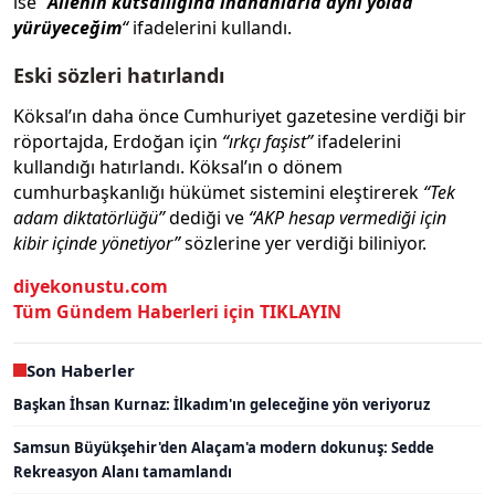
ise
“
Ailenin kutsallığına inananlarla aynı yolda
yürüyeceğim
“
ifadelerini kullandı.
Eski sözleri hatırlandı
Köksal’ın daha önce Cumhuriyet gazetesine verdiği bir
röportajda, Erdoğan için
“ırkçı faşist”
ifadelerini
kullandığı hatırlandı. Köksal’ın o dönem
cumhurbaşkanlığı hükümet sistemini eleştirerek
“Tek
adam diktatörlüğü”
dediği ve
“AKP hesap vermediği için
kibir içinde yönetiyor”
sözlerine yer verdiği biliniyor.
diyekonustu.com
Tüm Gündem Haberleri için TIKLAYIN
Son Haberler
Başkan İhsan Kurnaz: İlkadım'ın geleceğine yön veriyoruz
Samsun Büyükşehir'den Alaçam'a modern dokunuş: Sedde
Rekreasyon Alanı tamamlandı