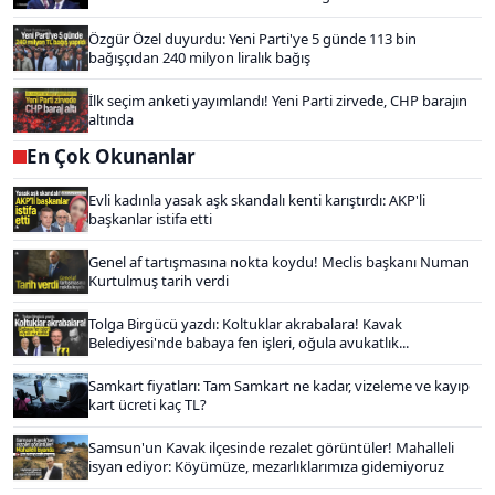
Özgür Özel duyurdu: Yeni Parti'ye 5 günde 113 bin
bağışçıdan 240 milyon liralık bağış
İlk seçim anketi yayımlandı! Yeni Parti zirvede, CHP barajın
altında
En Çok Okunanlar
Evli kadınla yasak aşk skandalı kenti karıştırdı: AKP'li
başkanlar istifa etti
Genel af tartışmasına nokta koydu! Meclis başkanı Numan
Kurtulmuş tarih verdi
Tolga Birgücü yazdı: Koltuklar akrabalara! Kavak
Belediyesi'nde babaya fen işleri, oğula avukatlık...
Samkart fiyatları: Tam Samkart ne kadar, vizeleme ve kayıp
kart ücreti kaç TL?
Samsun'un Kavak ilçesinde rezalet görüntüler! Mahalleli
isyan ediyor: Köyümüze, mezarlıklarımıza gidemiyoruz