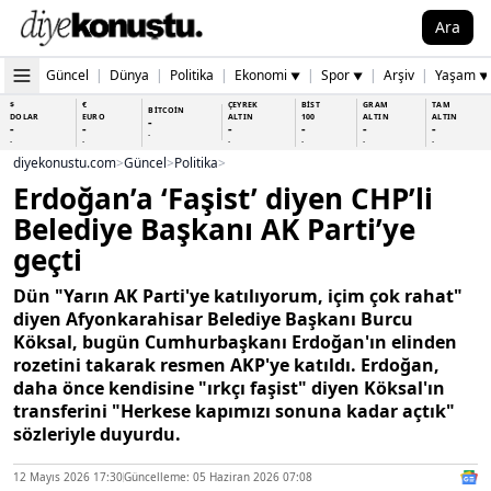
Ara
Güncel
|
Dünya
|
Politika
|
Ekonomi
|
Spor
|
Arşiv
|
Yaşam
▼
▼
▼
$
€
ÇEYREK
BİST
GRAM
TAM
BİTCOİN
DOLAR
EURO
ALTIN
100
ALTIN
ALTIN
-
-
-
-
-
-
-
-
-
-
-
-
-
-
diyekonustu.com
>
Güncel
>
Politika
>
Erdoğan’a ‘Faşist’ diyen CHP’li
Belediye Başkanı AK Parti’ye
geçti
Dün "Yarın AK Parti'ye katılıyorum, içim çok rahat"
diyen Afyonkarahisar Belediye Başkanı Burcu
Köksal, bugün Cumhurbaşkanı Erdoğan'ın elinden
rozetini takarak resmen AKP'ye katıldı. Erdoğan,
daha önce kendisine "ırkçı faşist" diyen Köksal'ın
transferini "Herkese kapımızı sonuna kadar açtık"
sözleriyle duyurdu.
12 Mayıs 2026 17:30
Güncelleme: 05 Haziran 2026 07:08