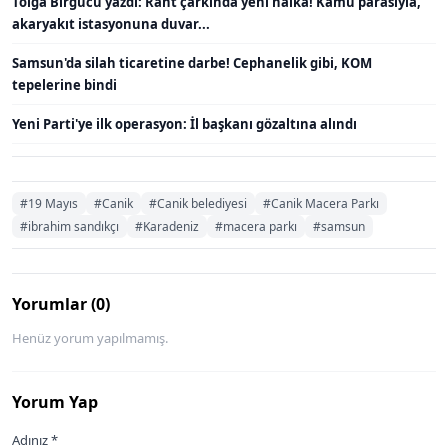
Tolga Birgücü yazdı: Rant çarkında yeni halka! Kamu parasıyla,
akaryakıt istasyonuna duvar...
Samsun'da silah ticaretine darbe! Cephanelik gibi, KOM
tepelerine bindi
Yeni Parti'ye ilk operasyon: İl başkanı gözaltına alındı
#19 Mayıs
#Canik
#Canik belediyesi
#Canik Macera Parkı
#ibrahim sandıkçı
#Karadeniz
#macera parkı
#samsun
Yorumlar (0)
Henüz yorum yapılmamış.
Yorum Yap
Adınız *