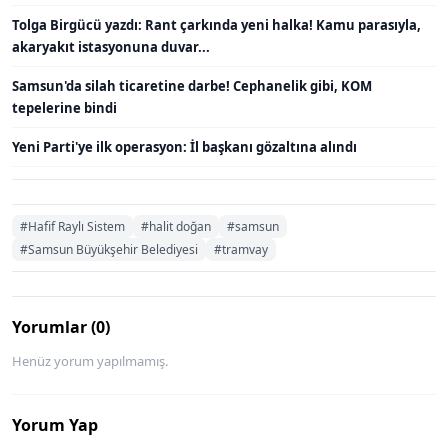
Tolga Birgücü yazdı: Rant çarkında yeni halka! Kamu parasıyla,
akaryakıt istasyonuna duvar...
Samsun'da silah ticaretine darbe! Cephanelik gibi, KOM
tepelerine bindi
Yeni Parti'ye ilk operasyon: İl başkanı gözaltına alındı
#Hafif Raylı Sistem
#halit doğan
#samsun
#Samsun Büyükşehir Belediyesi
#tramvay
Yorumlar (0)
Henüz yorum yapılmamış.
Yorum Yap