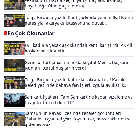
Vezirköprü TSO'da seçim yarışı başladı: İlk aday
Hayati Ağca'dan güçlü mesaj
Tolga Birgücü yazdı: Rant çarkında yeni halka! Kamu
parasıyla, akaryakıt istasyonuna duvar...
En Çok Okunanlar
Evli kadınla yasak aşk skandalı kenti karıştırdı: AKP'li
başkanlar istifa etti
Genel af tartışmasına nokta koydu! Meclis başkanı
Numan Kurtulmuş tarih verdi
Tolga Birgücü yazdı: Koltuklar akrabalara! Kavak
Belediyesi'nde babaya fen işleri, oğula avukatlık...
Samkart fiyatları: Tam Samkart ne kadar, vizeleme ve
kayıp kart ücreti kaç TL?
Samsun'un Kavak ilçesinde rezalet görüntüler!
Mahalleli isyan ediyor: Köyümüze, mezarlıklarımıza
gidemiyoruz