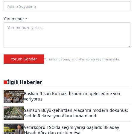
Yorumunuz *
Yorum Gönder
Yorumunuz onaylandıktan sonra yayınlanacaktır.
İlgili Haberler
Başkan İhsan Kurnaz: İlkadım'ın geleceğine yön
veriyoruz
Samsun Büyükşehir'den Alaçam'a modern dokunuş:
Sedde Rekreasyon Alanı tamamlandı
Vezirköprü TSO'da seçim yarışı başladı: İlk aday
Hayati Ağca'dan güçlü mesaj