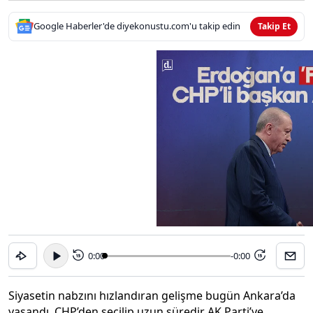
Google Haberler'de diyekonustu.com'u takip edin
Takip Et
0:00
-0:00
15
15
Siyasetin nabzını hızlandıran gelişme bugün Ankara’da
yaşandı. CHP’den seçilip uzun süredir AK Parti’ye