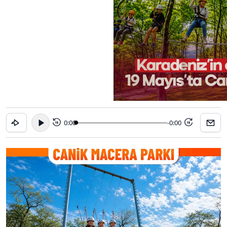
0:00
-0:00
15
15