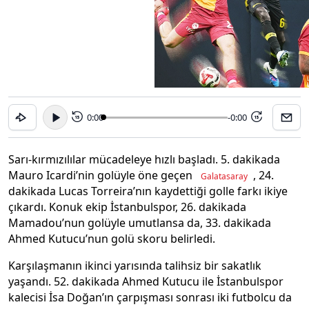
0:00
-0:00
15
15
Sarı-kırmızılılar mücadeleye hızlı başladı. 5. dakikada
Mauro Icardi’nin golüyle öne geçen
, 24.
Galatasaray
dakikada Lucas Torreira’nın kaydettiği golle farkı ikiye
çıkardı. Konuk ekip İstanbulspor, 26. dakikada
Mamadou’nun golüyle umutlansa da, 33. dakikada
Ahmed Kutucu’nun golü skoru belirledi.
Karşılaşmanın ikinci yarısında talihsiz bir sakatlık
yaşandı. 52. dakikada Ahmed Kutucu ile İstanbulspor
kalecisi İsa Doğan’ın çarpışması sonrası iki futbolcu da