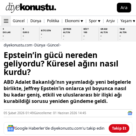
Ara
Güncel
|
Dünya
|
Politika
|
Ekonomi
|
Spor
|
Arşiv
|
Yaşam
▼
▼
▼
$
€
ÇEYREK
BİST
GRAM
TAM
BİTCOİN
DOLAR
EURO
ALTIN
100
ALTIN
ALTIN
-
-
-
-
-
-
-
-
-
-
-
-
-
-
diyekonustu.com
>
Dünya
>
Güncel
>
Epstein’in gücü nereden
geliyordu? Küresel ağını nasıl
kurdu?
ABD Adalet Bakanlığı’nın yayımladığı yeni belgelerle
birlikte, Jeffrey Epstein’in onlarca yıl boyunca nasıl
bu kadar geniş, etkili ve uluslararası bir ilişki ağı
kurabildiği sorusu yeniden gündeme geldi.
05 Şubat 2026 01:49
Güncelleme: 01 Haziran 2026 14:45
Google Haberler'de diyekonustu.com'u takip edin
Takip Et