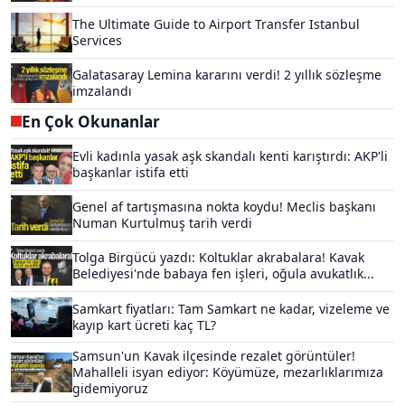
The Ultimate Guide to Airport Transfer Istanbul
Services
Galatasaray Lemina kararını verdi! 2 yıllık sözleşme
imzalandı
En Çok Okunanlar
Evli kadınla yasak aşk skandalı kenti karıştırdı: AKP'li
başkanlar istifa etti
Genel af tartışmasına nokta koydu! Meclis başkanı
Numan Kurtulmuş tarih verdi
Tolga Birgücü yazdı: Koltuklar akrabalara! Kavak
Belediyesi'nde babaya fen işleri, oğula avukatlık...
Samkart fiyatları: Tam Samkart ne kadar, vizeleme ve
kayıp kart ücreti kaç TL?
Samsun'un Kavak ilçesinde rezalet görüntüler!
Mahalleli isyan ediyor: Köyümüze, mezarlıklarımıza
gidemiyoruz