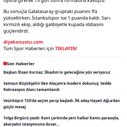
oyuna girerek 75 gün sonra formasına kavuştu.
Bu sonuçla Galatasaray gruptaki puanını 9’a
yükseltirken, İstanbulspor ise 1 puanda kaldı. Sarı-
kırmızılı ekip, aldığı galibiyetle kupada iddiasını
güçlendirdi.
diyekonustu.com
Tüm Spor Haberleri için
TIKLAYIN
!
Son Haberler
Başkan İhsan Kurnaz: İlkadım'ın geleceğine yön veriyoruz
Samsun Büyükşehir'den Alaçam'a modern dokunuş: Sedde
Rekreasyon Alanı tamamlandı
Vezirköprü TSO'da seçim yarışı başladı: İlk aday Hayati Ağca'dan
güçlü mesaj
Tolga Birgücü yazdı: Rant çarkında yeni halka! Kamu parasıyla,
akaryakıt istasyonuna duvar...