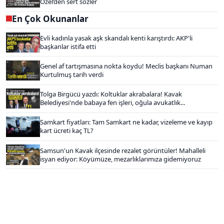
Özel’den sert sözler
En Çok Okunanlar
Evli kadınla yasak aşk skandalı kenti karıştırdı: AKP'li
başkanlar istifa etti
Genel af tartışmasına nokta koydu! Meclis başkanı Numan
Kurtulmuş tarih verdi
Tolga Birgücü yazdı: Koltuklar akrabalara! Kavak
Belediyesi'nde babaya fen işleri, oğula avukatlık...
Samkart fiyatları: Tam Samkart ne kadar, vizeleme ve kayıp
kart ücreti kaç TL?
Samsun'un Kavak ilçesinde rezalet görüntüler! Mahalleli
isyan ediyor: Köyümüze, mezarlıklarımıza gidemiyoruz