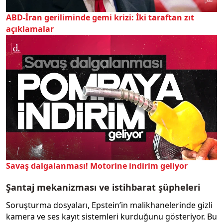
ABD-İran geriliminde gemi krizi: İki taraftan zıt
açıklamalar
Savaş dalgalanması! Motorine indirim geliyor
Şantaj mekanizması ve istihbarat şüpheleri
Soruşturma dosyaları, Epstein’in malikhanelerinde gizli
kamera ve ses kayıt sistemleri kurduğunu gösteriyor. Bu