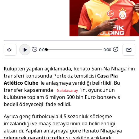
0:00
-0:00
15
15
Kulüpten yapılan açıklamada, Renato Sam-Na Nhaga’nın
transferi konusunda Portekiz temsilcisi
Casa Pia
Atlético Clube
ile anlaşmaya varıldığı belirtildi. Bu
transfer kapsamında
’ın, oyuncunun
Galatasaray
kulübüne toplam 6 milyon 500 bin Euro bonservis
bedeli ödeyeceği ifade edildi.
Ayrıca genç futbolcuyla 4,5 sezonluk sözleşme
imzalandığı ve maaş detaylarının da belirlendiği
aktarıldı. Yapılan anlaşmaya göre Renato Nhaga’ya
ödenecek garanti ücretler şu şekilde açıklandı: