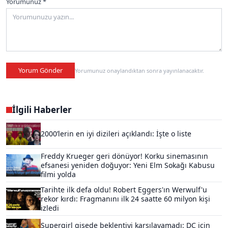
Yorumunuz *
Yorum Gönder
Yorumunuz onaylandıktan sonra yayınlanacaktır.
İlgili Haberler
2000’lerin en iyi dizileri açıklandı: İşte o liste
Freddy Krueger geri dönüyor! Korku sinemasının
efsanesi yeniden doğuyor: Yeni Elm Sokağı Kabusu
filmi yolda
Tarihte ilk defa oldu! Robert Eggers'ın Werwulf'u
rekor kırdı: Fragmanını ilk 24 saatte 60 milyon kişi
izledi
Supergirl gişede beklentiyi karşılayamadı: DC için