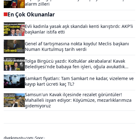
alarm zilleri
En Çok Okunanlar
Evli kadınla yasak aşk skandalı kenti karıştırdı: AKP'li
başkanlar istifa etti
Genel af tartışmasına nokta koydu! Meclis başkanı
Numan Kurtulmuş tarih verdi
Tolga Birgücü yazdı: Koltuklar akrabalara! Kavak
Belediyesi'nde babaya fen işleri, oğula avukatlık...
Samkart fiyatları: Tam Samkart ne kadar, vizeleme ve
kayıp kart ücreti kaç TL?
Samsun'un Kavak ilçesinde rezalet görüntüler!
Mahalleli isyan ediyor: Köyümüze, mezarlıklarımıza
gidemiyoruz
diyekonustu.com
>
Spor
>