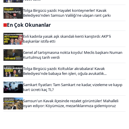
Tolga Birgücü yazdı: Hayalet konteynerler! Kavak
Belediyesi'nden Samsun Valiliği'ne ulaşan rant çarkı
En Çok Okunanlar
Evli kadınla yasak aşk skandalı kenti karıştırdı: AKP'li
başkanlar istifa etti
Genel af tartışmasına nokta koydu! Meclis başkanı Numan
Kurtulmuş tarih verdi
Tolga Birgücü yazdı: Koltuklar akrabalara! Kavak
Belediyesi'nde babaya fen işleri, oğula avukatlık...
Samkart fiyatları: Tam Samkart ne kadar, vizeleme ve kayıp
kart ücreti kaç TL?
Samsun'un Kavak ilçesinde rezalet görüntüler! Mahalleli
isyan ediyor: Köyümüze, mezarlıklarımıza gidemiyoruz