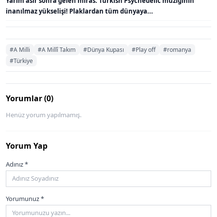
Yarım asır sonra gelen miras: Turkish Psychedelic müziğinin
inanılmaz yükselişi! Plaklardan tüm dünyaya...
#A Milli
#A Millî Takım
#Dünya Kupası
#Play off
#romanya
#Türkiye
Yorumlar (0)
Henüz yorum yapılmamış.
Yorum Yap
Adınız *
Yorumunuz *