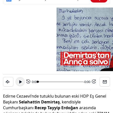
0:00
-0:00
15
15
Edirne Cezaevi’nde tutuklu bulunan eski HDP Eş Genel
Başkanı
Selahattin Demirtaş
, kendisiyle
Cumhurbaşkanı
Recep Tayyip Erdoğan
arasında