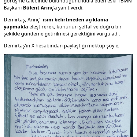
görüşme talebinde bulunduğunu iddia eden eski TBMM
Başkanı
Bülent Arınç
’a yanıt verdi.
Demirtaş, Arınç’ı
isim belirtmeden açıklama
yapmakla
eleştirerek, konunun şeffaf ve doğru bir
şekilde gündeme getirilmesi gerektiğini vurguladı.
Demirtaş’ın X hesabından paylaştığı mektup şöyle;