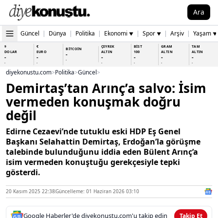
Ara
Güncel
|
Dünya
|
Politika
|
Ekonomi
|
Spor
|
Arşiv
|
Yaşam
▼
▼
▼
$
€
ÇEYREK
BİST
GRAM
TAM
BİTCOİN
DOLAR
EURO
ALTIN
100
ALTIN
ALTIN
-
-
-
-
-
-
-
-
-
-
-
-
-
-
diyekonustu.com
>
Politika
>
Güncel
>
Demirtaş’tan Arınç’a salvo: İsim
vermeden konuşmak doğru
değil
Edirne Cezaevi’nde tutuklu eski HDP Eş Genel
Başkanı Selahattin Demirtaş, Erdoğan’la görüşme
talebinde bulunduğunu iddia eden Bülent Arınç’a
isim vermeden konuştuğu gerekçesiyle tepki
gösterdi.
20 Kasım 2025 22:38
Güncelleme: 01 Haziran 2026 03:10
Google Haberler'de diyekonustu.com'u takip edin
Takip Et