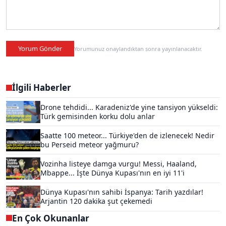
Yorum Gönder
Yorumunuz onaylandıktan sonra yayınlanacaktır.
İlgili Haberler
Drone tehdidi... Karadeniz'de yine tansiyon yükseldi:
Türk gemisinden korku dolu anlar
Saatte 100 meteor... Türkiye'den de izlenecek! Nedir
bu Perseid meteor yağmuru?
Vozinha listeye damga vurgu! Messi, Haaland,
Mbappe... İşte Dünya Kupası'nın en iyi 11'i
Dünya Kupası'nın sahibi İspanya: Tarih yazdılar!
Arjantin 120 dakika şut çekemedi
En Çok Okunanlar