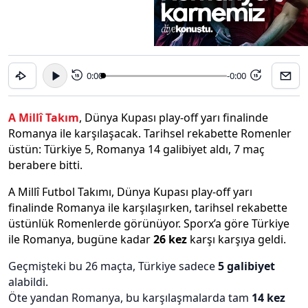
0:00
-0:00
15
15
A Millî Takım
, Dünya Kupası play‑off yarı finalinde
Romanya ile karşılaşacak. Tarihsel rekabette Romenler
üstün: Türkiye 5, Romanya 14 galibiyet aldı, 7 maç
berabere bitti.
A Millî Futbol Takımı, Dünya Kupası play‑off yarı
finalinde Romanya ile karşılaşırken, tarihsel rekabette
üstünlük Romenlerde görünüyor. Sporx’a göre Türkiye
ile Romanya, bugüne kadar
26 kez
karşı karşıya geldi.
Geçmişteki bu 26 maçta, Türkiye sadece
5 galibiyet
alabildi.
Öte yandan Romanya, bu karşılaşmalarda tam
14 kez