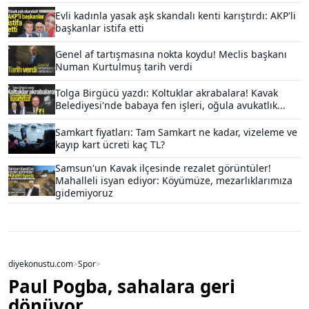
Evli kadınla yasak aşk skandalı kenti karıştırdı: AKP'li
başkanlar istifa etti
Genel af tartışmasına nokta koydu! Meclis başkanı
Numan Kurtulmuş tarih verdi
Tolga Birgücü yazdı: Koltuklar akrabalara! Kavak
Belediyesi'nde babaya fen işleri, oğula avukatlık...
Samkart fiyatları: Tam Samkart ne kadar, vizeleme ve
kayıp kart ücreti kaç TL?
Samsun'un Kavak ilçesinde rezalet görüntüler!
Mahalleli isyan ediyor: Köyümüze, mezarlıklarımıza
gidemiyoruz
diyekonustu.com
>
Spor
>
Paul Pogba, sahalara geri
dönüyor