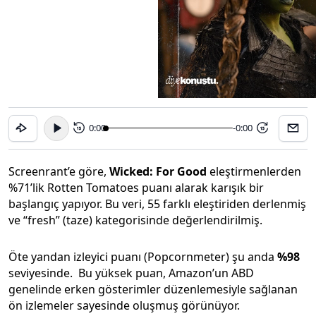
0:00
-0:00
15
15
Screenrant’e göre,
Wicked: For Good
eleştirmenlerden
%71’lik Rotten Tomatoes puanı alarak karışık bir
başlangıç yapıyor. Bu veri, 55 farklı eleştiriden derlenmiş
ve “fresh” (taze) kategorisinde değerlendirilmiş.
Öte yandan izleyici puanı (Popcornmeter) şu anda
%98
seviyesinde. Bu yüksek puan, Amazon’un ABD
genelinde erken gösterimler düzenlemesiyle sağlanan
ön izlemeler sayesinde oluşmuş görünüyor.