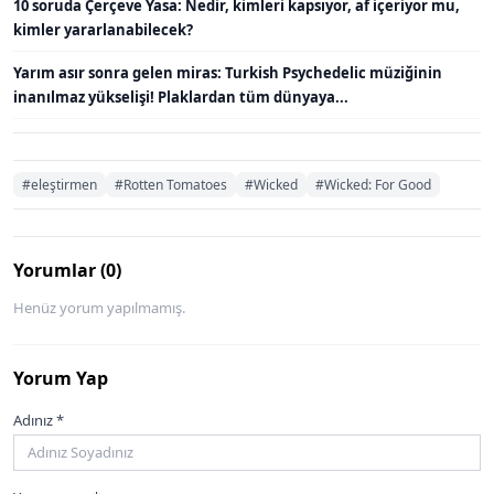
10 soruda Çerçeve Yasa: Nedir, kimleri kapsıyor, af içeriyor mu,
kimler yararlanabilecek?
Yarım asır sonra gelen miras: Turkish Psychedelic müziğinin
inanılmaz yükselişi! Plaklardan tüm dünyaya...
#eleştirmen
#Rotten Tomatoes
#Wicked
#Wicked: For Good
Yorumlar (0)
Henüz yorum yapılmamış.
Yorum Yap
Adınız *