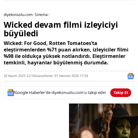
diyekonustu.com
>
Sinema
>
Wicked devam filmi izleyiciyi
büyüledi
Wicked: For Good, Rotten Tomatoes’ta
eleştirmenlerden %71 puan alırken, izleyiciler filmi
%98 ile oldukça yüksek notlandırdı. Eleştirmenler
temkinli, hayranlar büyülenmiş durumda.
20 Kasım 2025 22:16
Güncelleme: 01 Haziran 2026 17:34
Google Haberler'de diyekonustu.com'u takip edin
Takip Et