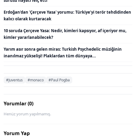
sürüsü hayatı felç etti
Erdoğan'dan 'Çerçeve Yasa' yorumu: Türkiye’yi terör tehdidinden
kalıcı olarak kurtaracak
10 soruda Çerçeve Yasa: Nedir, kimleri kapsıyor, af içeriyor mu,
kimler yararlanabilecek?
Yarım asır sonra gelen miras: Turkish Psychedelic müziğinin
inanılmaz yükselişi! Plaklardan tüm dünyaya...
#Juventus
#monaco
#Paul Pogba
Yorumlar (0)
Henüz yorum yapılmamış.
Yorum Yap