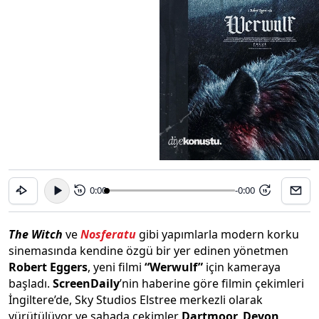
0:00
-0:00
15
15
The Witch
ve
Nosferatu
gibi yapımlarla modern korku
sinemasında kendine özgü bir yer edinen yönetmen
Robert Eggers
, yeni filmi
“Werwulf”
için kameraya
başladı.
ScreenDaily
’nin haberine göre filmin çekimleri
İngiltere’de, Sky Studios Elstree merkezli olarak
yürütülüyor ve sahada çekimler
Dartmoor, Devon