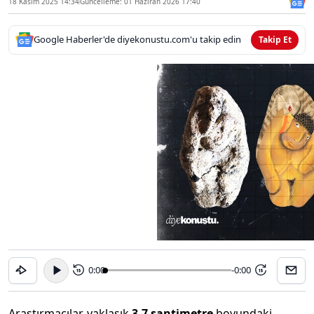
18 Kasım 2025 14:34
Güncelleme: 01 Haziran 2026 17:40
Google Haberler'de diyekonustu.com'u takip edin
Takip Et
0:00
-0:00
15
15
Araştırmacılar, yaklaşık
3,7 santimetre
boyundaki