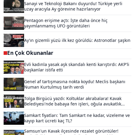
Sanayi ve Teknoloji Bakanı duyurdu! Türkiye yerli
uzay aracıyla Ay görevine hazırlanıyor
Pentagon erişime açtı: İşte daha önce hiç
yayımlanmamış UFO görüntüleri
Ay’ın gizemli yüzü ilk kez görüldü: Astronotlar şaşkın
En Çok Okunanlar
Evli kadınla yasak aşk skandalı kenti karıştırdı: AKP'li
başkanlar istifa etti
Genel af tartışmasına nokta koydu! Meclis başkanı
Numan Kurtulmuş tarih verdi
Tolga Birgücü yazdı: Koltuklar akrabalara! Kavak
Belediyesi'nde babaya fen işleri, oğula avukatlık...
Samkart fiyatları: Tam Samkart ne kadar, vizeleme ve
kayıp kart ücreti kaç TL?
Samsun'un Kavak ilçesinde rezalet görüntüler!