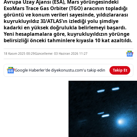
Avrupa Uzay Ajansı (ESA), Mars yörüngesindeki
ExoMars Trace Gas Orbiter (TGO) aracının topladığı
görüntü ve konum verileri sayesinde, yıldızlararası
kuyrukluyıldız 3I/ATLAS’ın izlediği yolu şimdiye
kadarki en yüksek doğrulukla belirlemeyi başardı.
Yeni hesaplamalara göre, kuyrukluyıldızın yörünge
belirsizliği önceki tahminlere kıyasla 10 kat azaltıldı.
18 Kasım 2025 00:29
Güncelleme: 03 Haziran 2026 11:27
Google Haberler'de diyekonustu.com'u takip edin
Takip Et