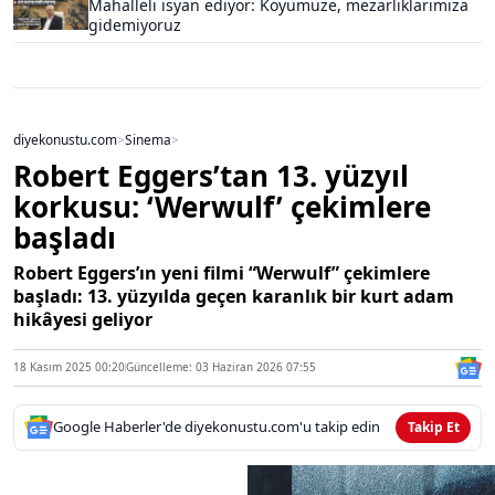
Mahalleli isyan ediyor: Köyümüze, mezarlıklarımıza
gidemiyoruz
diyekonustu.com
>
Sinema
>
Robert Eggers’tan 13. yüzyıl
korkusu: ‘Werwulf’ çekimlere
başladı
Robert Eggers’ın yeni filmi “Werwulf” çekimlere
başladı: 13. yüzyılda geçen karanlık bir kurt adam
hikâyesi geliyor
18 Kasım 2025 00:20
Güncelleme: 03 Haziran 2026 07:55
Google Haberler'de diyekonustu.com'u takip edin
Takip Et