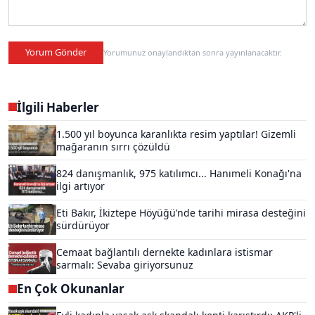
Yorum Gönder
Yorumunuz onaylandıktan sonra yayınlanacaktır.
İlgili Haberler
1.500 yıl boyunca karanlıkta resim yaptılar! Gizemli
mağaranın sırrı çözüldü
824 danışmanlık, 975 katılımcı... Hanımeli Konağı'na
ilgi artıyor
Eti Bakır, İkiztepe Höyüğü’nde tarihi mirasa desteğini
sürdürüyor
Cemaat bağlantılı dernekte kadınlara istismar
sarmalı: Sevaba giriyorsunuz
En Çok Okunanlar