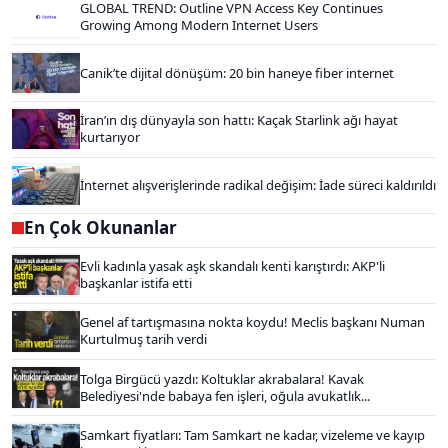
GLOBAL TREND: Outline VPN Access Key Continues
Growing Among Modern Internet Users
Canik’te dijital dönüşüm: 20 bin haneye fiber internet
İran’ın dış dünyayla son hattı: Kaçak Starlink ağı hayat
kurtarıyor
İnternet alışverişlerinde radikal değişim: İade süreci kaldırıldı
En Çok Okunanlar
Evli kadınla yasak aşk skandalı kenti karıştırdı: AKP'li
başkanlar istifa etti
Genel af tartışmasına nokta koydu! Meclis başkanı Numan
Kurtulmuş tarih verdi
Tolga Birgücü yazdı: Koltuklar akrabalara! Kavak
Belediyesi'nde babaya fen işleri, oğula avukatlık...
Samkart fiyatları: Tam Samkart ne kadar, vizeleme ve kayıp