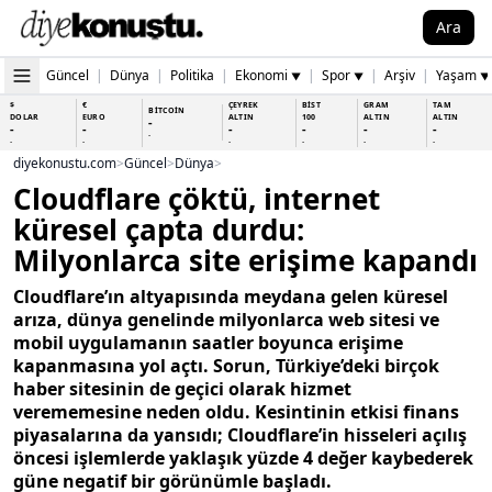
Ara
Güncel
|
Dünya
|
Politika
|
Ekonomi
|
Spor
|
Arşiv
|
Yaşam
▼
▼
▼
$
€
ÇEYREK
BİST
GRAM
TAM
BİTCOİN
DOLAR
EURO
ALTIN
100
ALTIN
ALTIN
-
-
-
-
-
-
-
-
-
-
-
-
-
-
diyekonustu.com
>
Güncel
>
Dünya
>
Cloudflare çöktü, internet
küresel çapta durdu:
Milyonlarca site erişime kapandı
Cloudflare’ın altyapısında meydana gelen küresel
arıza, dünya genelinde milyonlarca web sitesi ve
mobil uygulamanın saatler boyunca erişime
kapanmasına yol açtı. Sorun, Türkiye’deki birçok
haber sitesinin de geçici olarak hizmet
verememesine neden oldu. Kesintinin etkisi finans
piyasalarına da yansıdı; Cloudflare’in hisseleri açılış
öncesi işlemlerde yaklaşık yüzde 4 değer kaybederek
güne negatif bir görünümle başladı.