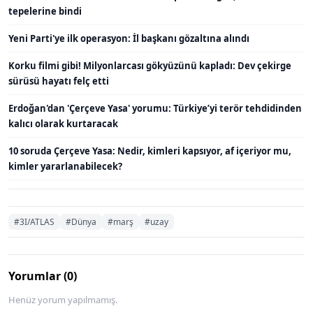
tepelerine bindi
Yeni Parti'ye ilk operasyon: İl başkanı gözaltına alındı
Korku filmi gibi! Milyonlarcası gökyüzünü kapladı: Dev çekirge
sürüsü hayatı felç etti
Erdoğan'dan 'Çerçeve Yasa' yorumu: Türkiye’yi terör tehdidinden
kalıcı olarak kurtaracak
10 soruda Çerçeve Yasa: Nedir, kimleri kapsıyor, af içeriyor mu,
kimler yararlanabilecek?
#3I/ATLAS
#Dünya
#marş
#uzay
Yorumlar (0)
Henüz yorum yapılmamış.