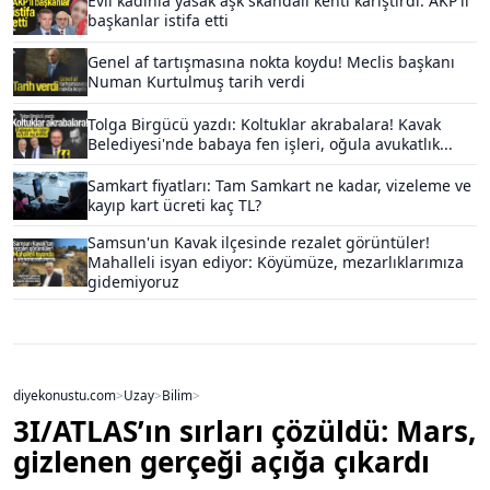
Evli kadınla yasak aşk skandalı kenti karıştırdı: AKP'li
başkanlar istifa etti
Genel af tartışmasına nokta koydu! Meclis başkanı
Numan Kurtulmuş tarih verdi
Tolga Birgücü yazdı: Koltuklar akrabalara! Kavak
Belediyesi'nde babaya fen işleri, oğula avukatlık...
Samkart fiyatları: Tam Samkart ne kadar, vizeleme ve
kayıp kart ücreti kaç TL?
Samsun'un Kavak ilçesinde rezalet görüntüler!
Mahalleli isyan ediyor: Köyümüze, mezarlıklarımıza
gidemiyoruz
diyekonustu.com
>
Uzay
>
Bilim
>
3I/ATLAS’ın sırları çözüldü: Mars,
gizlenen gerçeği açığa çıkardı