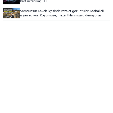
kart ücreti kaç TL?
Samsun'un Kavak ilçesinde rezalet görüntüler! Mahalleli
isyan ediyor: Köyümüze, mezarlıklarımıza gidemiyoruz