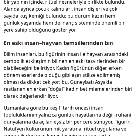
bir yapının içinde, ritüel nesneleriyle birlikte bulundu.
Alanda ayrıca çocuk kalıntıları, insan dişleri ve çok
sayıda kuş kemiği bulundu; bu durum kazın hem
günlük yaşamda hem de inanç sisteminde önemli bir
yere sahip olduğunu gösteriyor.
En eski insan–hayvan temsillerinden biri
Bilim insanları, bu figürinin insan ile hayvan arasındaki
sembolik etkileşimin bilinen en eski tasvirlerinden biri
olabileceğini belirtiyor. Kadın figürünün diğer erken
dönem eserlerde olduğu gibi aşırı stilize edilmemiş
olması da dikkat çekiyor; bu, Güneybatı Asya’da
rastlanan en erken “doğal” kadın betimlemelerinden biri
olarak değerlendiriliyor.
Uzmanlara göre bu keşif, tarih öncesi insan
topluluklarının yalnızca günlük hayatlarına değil, ruhani
dünyalarına da açılan eşsiz bir pencere sunuyor. Figürin,
Natufyen kültürünün mit yaratma, ritüel uygulama ve
sembolik düşünce kapasitesinin bugüne kadar