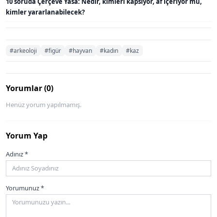
10 soruda Çerçeve Yasa: Nedir, kimleri kapsıyor, af içeriyor mu,
kimler yararlanabilecek?
#arkeoloji
#figür
#hayvan
#kadın
#kaz
Yorumlar (0)
Henüz yorum yapılmamış.
Yorum Yap
Adınız *
Yorumunuz *