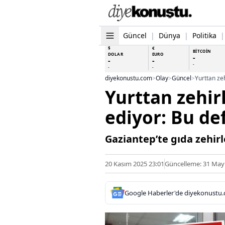
Güncel
|
Dünya
|
Politika
|
$
€
BİTCOİN
DOLAR
EURO
-
-
-
-
-
-
diyekonustu.com
>
Olay
>
Güncel
>
Yurttan zehi
ediyor: Bu de
Gaziantep’te gıda zehirl
20 Kasım 2025 23:01
Güncelleme: 31 Mayı
Google Haberler'de diyekonustu.