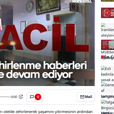
En Ç
-0:00
Mail
0
15
arı otelde zehirlenerek yaşamını yitirmesinin ardından