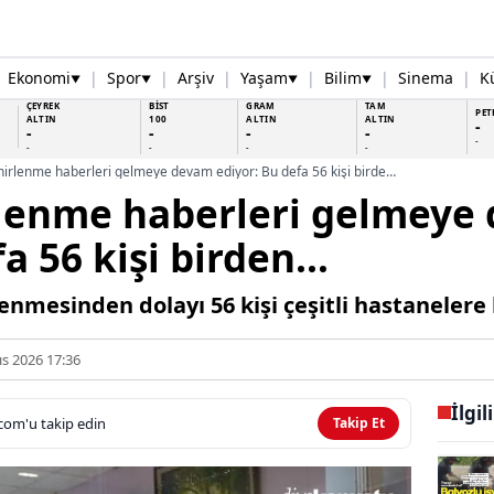
Ekonomi
|
Spor
|
Arşiv
|
Yaşam
|
Bilim
|
Sinema
|
K
▼
▼
▼
▼
ÇEYREK
BİST
GRAM
TAM
PET
ALTIN
100
ALTIN
ALTIN
-
-
-
-
-
-
-
-
-
-
Yurttan zehirlenme haberleri gelmeye devam ediyor: Bu defa 56 kişi birden…
rlenme haberleri gelmeye
fa 56 kişi birden…
enmesinden dolayı 56 kişi çeşitli hastanelere k
s 2026 17:36
İlgil
com'u takip edin
Takip Et