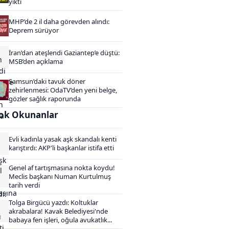
yıktı
MHP’de 2 il daha görevden alındı:
Deprem sürüyor
İran’dan ateşlendi Gaziantep’e düştü:
MSB’den açıklama
Samsun’daki tavuk döner
zehirlenmesi: OdaTV’den yeni belge,
gözler sağlık raporunda
ok Okunanlar
Evli kadınla yasak aşk skandalı kenti
karıştırdı: AKP'li başkanlar istifa etti
Genel af tartışmasına nokta koydu!
Meclis başkanı Numan Kurtulmuş
tarih verdi
Tolga Birgücü yazdı: Koltuklar
akrabalara! Kavak Belediyesi'nde
babaya fen işleri, oğula avukatlık...