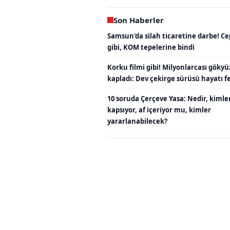
Son Haberler
Samsun'da silah ticaretine darbe! C
gibi, KOM tepelerine bindi
Korku filmi gibi! Milyonlarcası göky
kapladı: Dev çekirge sürüsü hayatı fe
10 soruda Çerçeve Yasa: Nedir, kimle
kapsıyor, af içeriyor mu, kimler
yararlanabilecek?