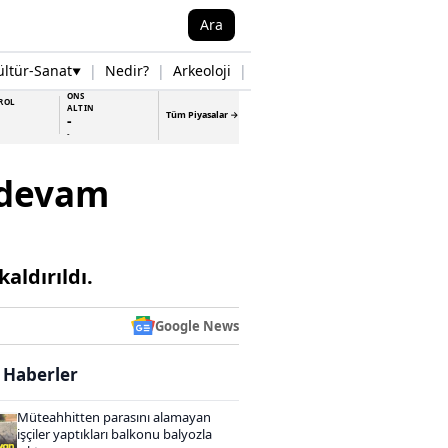
Ara
ültür-Sanat
|
Nedir?
|
Arkeoloji
|
Tarih
|
Samsun Haberleri
▼
▼
ONS
ROL
ALTIN
Tüm Piyasalar →
-
-
 devam
aldırıldı.
Google News
i Haberler
Müteahhitten parasını alamayan
işçiler yaptıkları balkonu balyozla