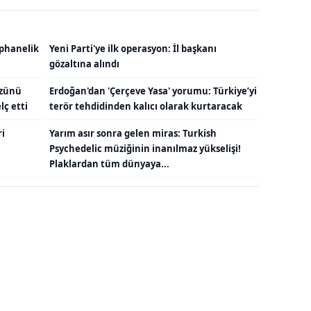
ephanelik
Yeni Parti'ye ilk operasyon: İl başkanı
gözaltına alındı
üzünü
Erdoğan'dan 'Çerçeve Yasa' yorumu: Türkiye’yi
lç etti
terör tehdidinden kalıcı olarak kurtaracak
ri
Yarım asır sonra gelen miras: Turkish
Psychedelic müziğinin inanılmaz yükselişi!
Plaklardan tüm dünyaya...