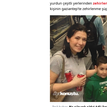
yurdun çeşitli yerlerinden
zehirl
kişinin gaziantep’te zehirlenme şüph
İlgili haber:
Bir aile yok oldu! Adli Tı