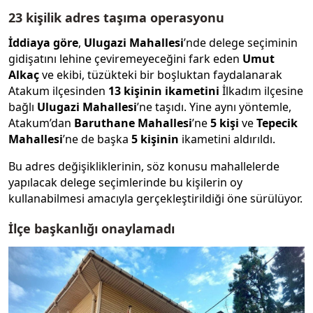
23 kişilik adres taşıma operasyonu
İddiaya göre
,
Ulugazi Mahallesi
’nde delege seçiminin
gidişatını lehine çeviremeyeceğini fark eden
Umut
Alkaç
ve ekibi, tüzükteki bir boşluktan faydalanarak
Atakum ilçesinden
13 kişinin ikametini
İlkadım ilçesine
bağlı
Ulugazi Mahallesi
’ne taşıdı. Yine aynı yöntemle,
Atakum’dan
Baruthane Mahallesi
’ne
5
kişi
ve
Tepecik
Mahallesi
’ne de başka
5 kişinin
ikametini aldırıldı.
Bu adres değişikliklerinin, söz konusu mahallelerde
yapılacak delege seçimlerinde bu kişilerin oy
kullanabilmesi amacıyla gerçekleştirildiği öne sürülüyor.
İlçe başkanlığı onaylamadı