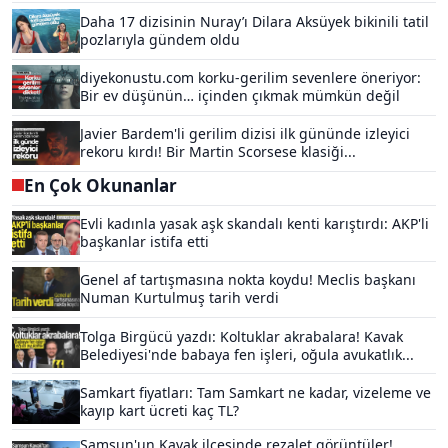
Daha 17 dizisinin Nuray’ı Dilara Aksüyek bikinili tatil
pozlarıyla gündem oldu
diyekonustu.com korku-gerilim sevenlere öneriyor:
Bir ev düşünün… içinden çıkmak mümkün değil
Javier Bardem'li gerilim dizisi ilk gününde izleyici
rekoru kırdı! Bir Martin Scorsese klasiği...
En Çok Okunanlar
Evli kadınla yasak aşk skandalı kenti karıştırdı: AKP'li
başkanlar istifa etti
Genel af tartışmasına nokta koydu! Meclis başkanı
Numan Kurtulmuş tarih verdi
Tolga Birgücü yazdı: Koltuklar akrabalara! Kavak
Belediyesi'nde babaya fen işleri, oğula avukatlık...
Samkart fiyatları: Tam Samkart ne kadar, vizeleme ve
kayıp kart ücreti kaç TL?
Samsun'un Kavak ilçesinde rezalet görüntüler!