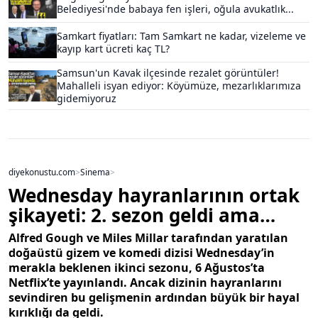
Belediyesi'nde babaya fen işleri, oğula avukatlık...
Samkart fiyatları: Tam Samkart ne kadar, vizeleme ve
kayıp kart ücreti kaç TL?
Samsun'un Kavak ilçesinde rezalet görüntüler!
Mahalleli isyan ediyor: Köyümüze, mezarlıklarımıza
gidemiyoruz
diyekonustu.com
>
Sinema
>
Wednesday hayranlarının ortak
şikayeti: 2. sezon geldi ama…
Alfred Gough ve Miles Millar tarafından yaratılan
doğaüstü gizem ve komedi dizisi Wednesday’in
merakla beklenen ikinci sezonu, 6 Ağustos’ta
Netflix’te yayınlandı. Ancak dizinin hayranlarını
sevindiren bu gelişmenin ardından büyük bir hayal
kırıklığı da geldi.