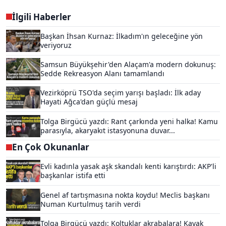
İlgili Haberler
Başkan İhsan Kurnaz: İlkadım'ın geleceğine yön
veriyoruz
Samsun Büyükşehir'den Alaçam'a modern dokunuş:
Sedde Rekreasyon Alanı tamamlandı
Vezirköprü TSO'da seçim yarışı başladı: İlk aday
Hayati Ağca'dan güçlü mesaj
Tolga Birgücü yazdı: Rant çarkında yeni halka! Kamu
parasıyla, akaryakıt istasyonuna duvar...
En Çok Okunanlar
Evli kadınla yasak aşk skandalı kenti karıştırdı: AKP'li
başkanlar istifa etti
Genel af tartışmasına nokta koydu! Meclis başkanı
Numan Kurtulmuş tarih verdi
Tolga Birgücü yazdı: Koltuklar akrabalara! Kavak