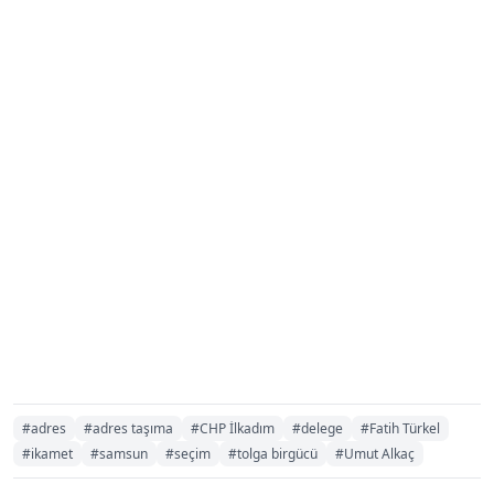
#adres
#adres taşıma
#CHP İlkadım
#delege
#Fatih Türkel
#ikamet
#samsun
#seçim
#tolga birgücü
#Umut Alkaç