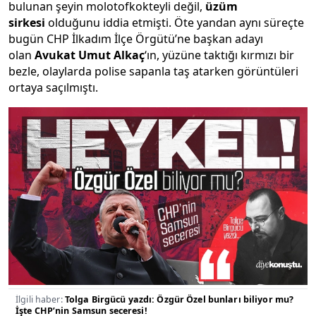
bulunan şeyin molotofkokteyli değil,
üzüm
sirkesi
olduğunu iddia etmişti. Öte yandan aynı süreçte
bugün CHP İlkadım İlçe Örgütü’ne başkan adayı
olan
Avukat
Umut Alkaç
‘ın, yüzüne taktığı kırmızı bir
bezle, olaylarda polise sapanla taş atarken görüntüleri
ortaya saçılmıştı.
İlgili haber:
Tolga Birgücü yazdı: Özgür Özel bunları biliyor mu?
İşte CHP’nin Samsun seceresi!