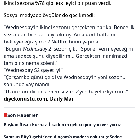
ikinci sezona %78 gibi etkileyici bir puan verdi.
Sosyal medyada övgüler de gecikmedi:
“Wednesday’in ikinci sezonu gerçekten harika. Bence ilk
sezondan bile daha iyi olmuş. Ama dört hafta mı
bekleyeceğiz şimdi? Netflix, bunu yapma.”
“Bugün
Wednesday
2. sezon çıktı! Spoiler vermeyeceğim
ama sadece şunu diyebilirim… Gerçekten inanılmazdı,
tam bir sinema şöleni.”
“Wednesday S2 gayet iyi.”
“Çarşamba günü geldi ve Wednesday’in yeni sezonu
sonunda yayınlandı.”
“Uzun süredir beklenen sezon 2’yi nihayet izliyorum.”
diyekonustu.com, Daily Mail
Son Haberler
Başkan İhsan Kurnaz: İlkadım'ın geleceğine yön veriyoruz
Samsun Büyükşehir'den Alaçam'a modern dokunuş: Sedde