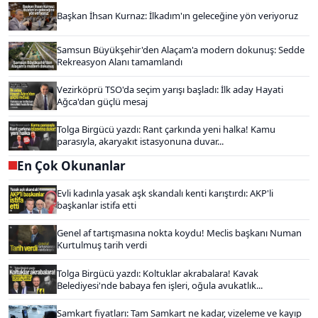
Başkan İhsan Kurnaz: İlkadım'ın geleceğine yön veriyoruz
Samsun Büyükşehir'den Alaçam'a modern dokunuş: Sedde
Rekreasyon Alanı tamamlandı
Vezirköprü TSO'da seçim yarışı başladı: İlk aday Hayati
Ağca'dan güçlü mesaj
Tolga Birgücü yazdı: Rant çarkında yeni halka! Kamu
parasıyla, akaryakıt istasyonuna duvar...
En Çok Okunanlar
Evli kadınla yasak aşk skandalı kenti karıştırdı: AKP'li
başkanlar istifa etti
Genel af tartışmasına nokta koydu! Meclis başkanı Numan
Kurtulmuş tarih verdi
Tolga Birgücü yazdı: Koltuklar akrabalara! Kavak
Belediyesi'nde babaya fen işleri, oğula avukatlık...
Samkart fiyatları: Tam Samkart ne kadar, vizeleme ve kayıp