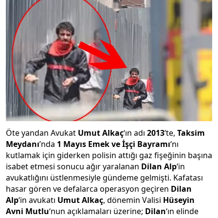
Öte yandan Avukat
Umut Alkaç
‘ın adı
2013
‘te,
Taksim
Meydanı
’nda
1 Mayıs
Emek ve
İşçi Bayramı
‘nı
kutlamak için giderken polisin attığı gaz fişeğinin başına
isabet etmesi sonucu ağır yaralanan
Dilan Alp
‘in
avukatlığını üstlenmesiyle gündeme gelmişti. Kafatası
hasar gören ve defalarca operasyon geçiren
Dilan
Alp
‘in avukatı
Umut Alkaç
, dönemin Valisi
Hüseyin
Avni Mutlu
‘nun açıklamaları üzerine;
Dilan
‘ın elinde