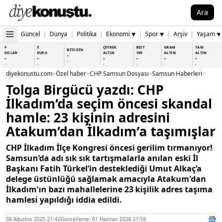
Ara
Güncel
|
Dünya
|
Politika
|
Ekonomi
|
Spor
|
Arşiv
|
Yaşam
▼
▼
▼
$
€
ÇEYREK
BİST
GRAM
TAM
BİTCOİN
DOLAR
EURO
ALTIN
100
ALTIN
ALTIN
-
-
-
-
-
-
-
-
-
-
-
-
-
-
diyekonustu.com
>
Özel haber
>
CHP Samsun Dosyası
>
Samsun Haberleri
>
Tolga Birgücü yazdı: CHP
İlkadım’da seçim öncesi skandal
hamle: 23 kişinin adresini
Atakum’dan İlkadım’a taşımışlar
CHP İlkadım İlçe Kongresi öncesi gerilim tırmanıyor!
Samsun’da adı sık sık tartışmalarla anılan eski İl
Başkanı Fatih Türkel’in desteklediği Umut Alkaç’a
delege üstünlüğü sağlamak amacıyla Atakum'dan
İlkadım'ın bazı mahallelerine 23 kişilik adres taşıma
hamlesi yapıldığı iddia edildi.
08 Ağustos 2025 21:42
Güncelleme: 01 Haziran 2026 21:56