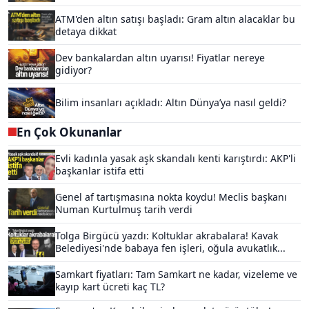
ATM'den altın satışı başladı: Gram altın alacaklar bu
detaya dikkat
Dev bankalardan altın uyarısı! Fiyatlar nereye
gidiyor?
Bilim insanları açıkladı: Altın Dünya’ya nasıl geldi?
En Çok Okunanlar
Evli kadınla yasak aşk skandalı kenti karıştırdı: AKP'li
başkanlar istifa etti
Genel af tartışmasına nokta koydu! Meclis başkanı
Numan Kurtulmuş tarih verdi
Tolga Birgücü yazdı: Koltuklar akrabalara! Kavak
Belediyesi'nde babaya fen işleri, oğula avukatlık...
Samkart fiyatları: Tam Samkart ne kadar, vizeleme ve
kayıp kart ücreti kaç TL?