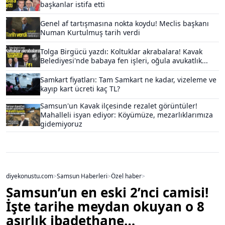
başkanlar istifa etti
Genel af tartışmasına nokta koydu! Meclis başkanı
Numan Kurtulmuş tarih verdi
Tolga Birgücü yazdı: Koltuklar akrabalara! Kavak
Belediyesi'nde babaya fen işleri, oğula avukatlık...
Samkart fiyatları: Tam Samkart ne kadar, vizeleme ve
kayıp kart ücreti kaç TL?
Samsun'un Kavak ilçesinde rezalet görüntüler!
Mahalleli isyan ediyor: Köyümüze, mezarlıklarımıza
gidemiyoruz
diyekonustu.com
>
Samsun Haberleri
>
Özel haber
>
Samsun’un en eski 2’nci camisi!
İşte tarihe meydan okuyan o 8
asırlık ibadethane…