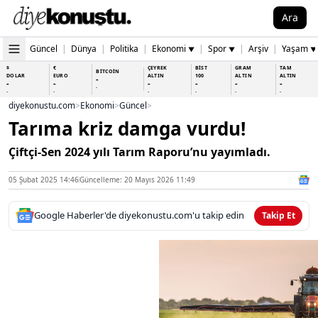
Ara
Güncel
|
Dünya
|
Politika
|
Ekonomi
|
Spor
|
Arşiv
|
Yaşam
▼
▼
▼
$
€
ÇEYREK
BİST
GRAM
TAM
BİTCOİN
DOLAR
EURO
ALTIN
100
ALTIN
ALTIN
-
-
-
-
-
-
-
-
-
-
-
-
-
-
diyekonustu.com
>
Ekonomi
>
Güncel
>
Tarıma kriz damga vurdu!
Çiftçi-Sen 2024 yılı Tarım Raporu’nu yayımladı.
05 Şubat 2025 14:46
Güncelleme: 20 Mayıs 2026 11:49
Google Haberler'de diyekonustu.com'u takip edin
Takip Et