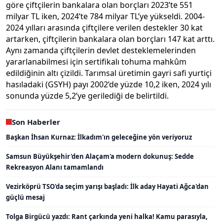
göre çiftçilerin bankalara olan borçları 2023’te 551
milyar TL iken, 2024’te 784 milyar TL’ye yükseldi. 2004-
2024 yılları arasında çiftçilere verilen destekler 30 kat
artarken, çiftçilerin bankalara olan borçları 147 kat arttı.
Aynı zamanda çiftçilerin devlet desteklemelerinden
yararlanabilmesi için sertifikalı tohuma mahkûm
edildiğinin altı çizildi. Tarımsal üretimin gayri safi yurtiçi
hasıladaki (GSYH) payı 2002’de yüzde 10,2 iken, 2024 yılı
sonunda yüzde 5,2’ye gerilediği de belirtildi.
Son Haberler
Başkan İhsan Kurnaz: İlkadım'ın geleceğine yön veriyoruz
Samsun Büyükşehir'den Alaçam'a modern dokunuş: Sedde
Rekreasyon Alanı tamamlandı
Vezirköprü TSO'da seçim yarışı başladı: İlk aday Hayati Ağca'dan
güçlü mesaj
Tolga Birgücü yazdı: Rant çarkında yeni halka! Kamu parasıyla,