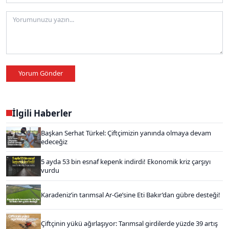
Yorum Gönder
İlgili Haberler
Başkan Serhat Türkel: Çiftçimizin yanında olmaya devam
edeceğiz
5 ayda 53 bin esnaf kepenk indirdi! Ekonomik kriz çarşıyı
vurdu
Karadeniz’in tarımsal Ar-Ge’sine Eti Bakır’dan gübre desteği!
Çiftçinin yükü ağırlaşıyor: Tarımsal girdilerde yüzde 39 artış