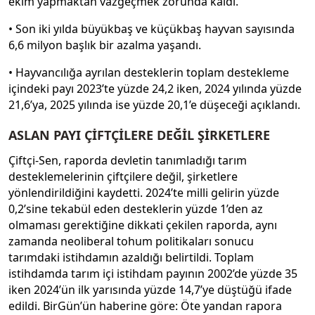
ekim yapmaktan vazgeçmek zorunda kaldı.
• Son iki yılda büyükbaş ve küçükbaş hayvan sayısında
6,6 milyon başlık bir azalma yaşandı.
• Hayvancılığa ayrılan desteklerin toplam destekleme
içindeki payı 2023’te yüzde 24,2 iken, 2024 yılında yüzde
21,6’ya, 2025 yılında ise yüzde 20,1’e düşeceği açıklandı.
ASLAN PAYI ÇİFTÇİLERE DEĞİL ŞİRKETLERE
Çiftçi-Sen, raporda devletin tanımladığı tarım
desteklemelerinin çiftçilere değil, şirketlere
yönlendirildiğini kaydetti. 2024’te milli gelirin yüzde
0,2’sine tekabül eden desteklerin yüzde 1’den az
olmaması gerektiğine dikkati çekilen raporda, aynı
zamanda neoliberal tohum politikaları sonucu
tarımdaki istihdamın azaldığı belirtildi. Toplam
istihdamda tarım içi istihdam payının 2002’de yüzde 35
iken 2024’ün ilk yarısında yüzde 14,7’ye düştüğü ifade
edildi. BirGün’ün haberine göre: Öte yandan rapora