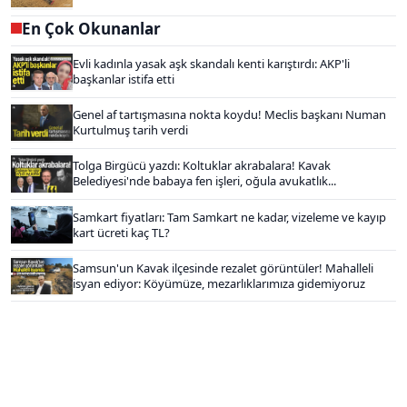
En Çok Okunanlar
Evli kadınla yasak aşk skandalı kenti karıştırdı: AKP'li
başkanlar istifa etti
Genel af tartışmasına nokta koydu! Meclis başkanı Numan
Kurtulmuş tarih verdi
Tolga Birgücü yazdı: Koltuklar akrabalara! Kavak
Belediyesi'nde babaya fen işleri, oğula avukatlık...
Samkart fiyatları: Tam Samkart ne kadar, vizeleme ve kayıp
kart ücreti kaç TL?
Samsun'un Kavak ilçesinde rezalet görüntüler! Mahalleli
isyan ediyor: Köyümüze, mezarlıklarımıza gidemiyoruz