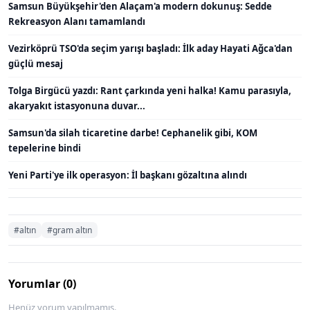
Samsun Büyükşehir'den Alaçam'a modern dokunuş: Sedde
Rekreasyon Alanı tamamlandı
Vezirköprü TSO'da seçim yarışı başladı: İlk aday Hayati Ağca'dan
güçlü mesaj
Tolga Birgücü yazdı: Rant çarkında yeni halka! Kamu parasıyla,
akaryakıt istasyonuna duvar...
Samsun'da silah ticaretine darbe! Cephanelik gibi, KOM
tepelerine bindi
Yeni Parti'ye ilk operasyon: İl başkanı gözaltına alındı
#altın
#gram altın
Yorumlar (0)
Henüz yorum yapılmamış.