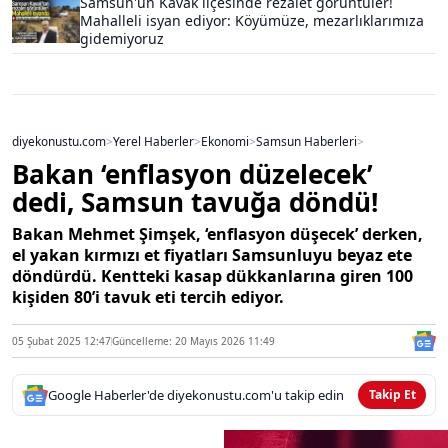
Samsun'un Kavak ilçesinde rezalet görüntüler!
Mahalleli isyan ediyor: Köyümüze, mezarlıklarımıza
gidemiyoruz
diyekonustu.com
>
Yerel Haberler
>
Ekonomi
>
Samsun Haberleri
>
Bakan ‘enflasyon düzelecek’
dedi, Samsun tavuğa döndü!
Bakan Mehmet Şimşek, ‘enflasyon düşecek’ derken,
el yakan kırmızı et fiyatları Samsunluyu beyaz ete
döndürdü. Kentteki kasap dükkanlarına giren 100
kişiden 80’i tavuk eti tercih ediyor.
05 Şubat 2025 12:47
Güncelleme: 20 Mayıs 2026 11:49
Google Haberler'de diyekonustu.com'u takip edin
Takip Et