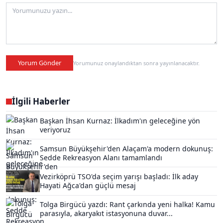
Yorum Gönder
Yorumunuz onaylandıktan sonra yayınlanacaktır.
İlgili Haberler
Başkan İhsan Kurnaz: İlkadım'ın geleceğine yön
veriyoruz
Samsun Büyükşehir'den Alaçam'a modern dokunuş:
Sedde Rekreasyon Alanı tamamlandı
Vezirköprü TSO'da seçim yarışı başladı: İlk aday
Hayati Ağca'dan güçlü mesaj
Tolga Birgücü yazdı: Rant çarkında yeni halka! Kamu
parasıyla, akaryakıt istasyonuna duvar...