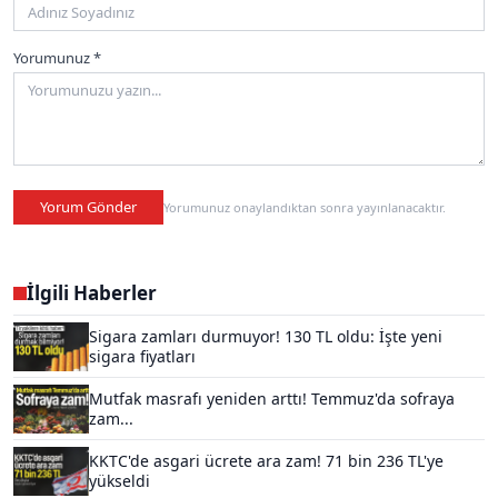
Yorumunuz *
Yorum Gönder
Yorumunuz onaylandıktan sonra yayınlanacaktır.
İlgili Haberler
Sigara zamları durmuyor! 130 TL oldu: İşte yeni
sigara fiyatları
Mutfak masrafı yeniden arttı! Temmuz'da sofraya
zam...
KKTC'de asgari ücrete ara zam! 71 bin 236 TL'ye
yükseldi