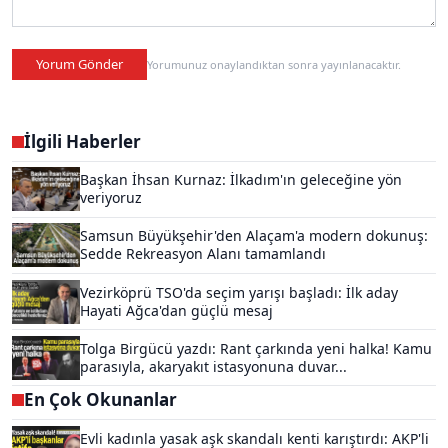
Yorum Gönder
Yorumunuz onaylandıktan sonra yayınlanacaktır.
İlgili Haberler
Başkan İhsan Kurnaz: İlkadım'ın geleceğine yön
veriyoruz
Samsun Büyükşehir'den Alaçam'a modern dokunuş:
Sedde Rekreasyon Alanı tamamlandı
Vezirköprü TSO'da seçim yarışı başladı: İlk aday
Hayati Ağca'dan güçlü mesaj
Tolga Birgücü yazdı: Rant çarkında yeni halka! Kamu
parasıyla, akaryakıt istasyonuna duvar...
En Çok Okunanlar
Evli kadınla yasak aşk skandalı kenti karıştırdı: AKP'li