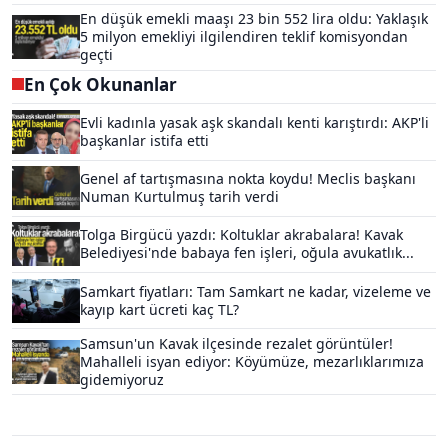
En düşük emekli maaşı 23 bin 552 lira oldu: Yaklaşık
5 milyon emekliyi ilgilendiren teklif komisyondan
geçti
En Çok Okunanlar
Evli kadınla yasak aşk skandalı kenti karıştırdı: AKP'li
başkanlar istifa etti
Genel af tartışmasına nokta koydu! Meclis başkanı
Numan Kurtulmuş tarih verdi
Tolga Birgücü yazdı: Koltuklar akrabalara! Kavak
Belediyesi'nde babaya fen işleri, oğula avukatlık...
Samkart fiyatları: Tam Samkart ne kadar, vizeleme ve
kayıp kart ücreti kaç TL?
Samsun'un Kavak ilçesinde rezalet görüntüler!
Mahalleli isyan ediyor: Köyümüze, mezarlıklarımıza
gidemiyoruz