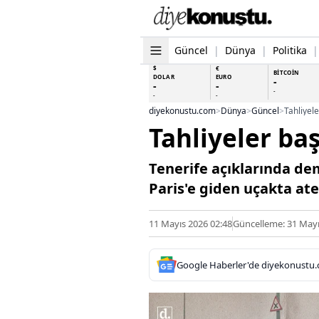
Güncel
|
Dünya
|
Politika
|
$
€
BİTCOİN
DOLAR
EURO
-
-
-
-
-
-
diyekonustu.com
>
Dünya
>
Güncel
>
Tahliyel
Tahliyeler ba
Tenerife açıklarında de
Paris'e giden uçakta ate
11 Mayıs 2026 02:48
Güncelleme: 31 Mayı
Google Haberler'de diyekonustu.