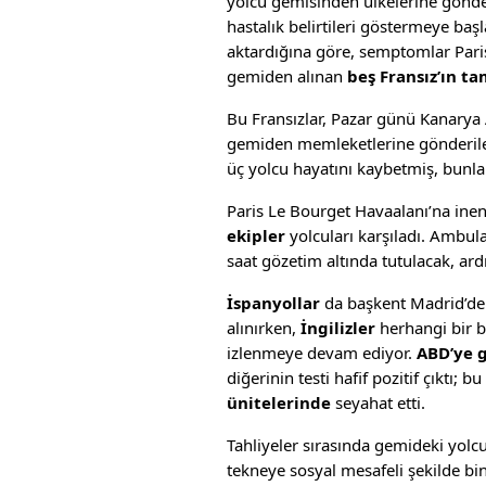
yolcu gemisinden ülkelerine gönder
hastalık belirtileri göstermeye ba
aktardığına göre, semptomlar Paris
gemiden alınan
beş Fransız’ın t
Bu Fransızlar, Pazar günü Kanarya 
gemiden memleketlerine gönderi
üç yolcu hayatını kaybetmiş, bunlar
Paris Le Bourget Havaalanı’na inen
ekipler
yolcuları karşıladı. Ambula
saat gözetim altında tutulacak, ard
İspanyollar
da başkent Madrid’dek
alınırken,
İngilizler
herhangi bir 
izlenmeye devam ediyor.
ABD’ye 
diğerinin testi hafif pozitif çıktı; bu
ünitelerinde
seyahat etti.
Tahliyeler sırasında gemideki yolc
tekneye sosyal mesafeli şekilde bin