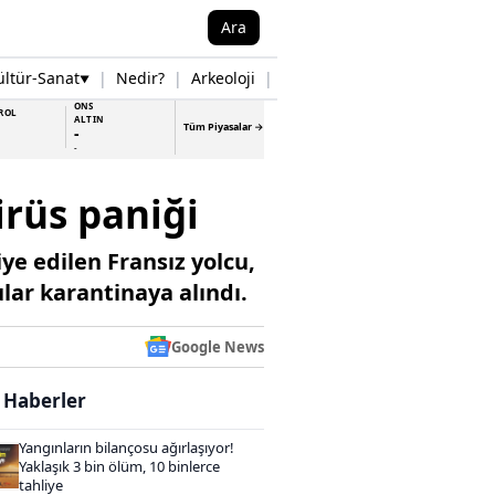
Ara
ültür-Sanat
|
Nedir?
|
Arkeoloji
|
Tarih
|
Samsun Haberleri
▼
▼
ONS
ROL
ALTIN
Tüm Piyasalar →
-
-
irüs paniği
ye edilen Fransız yolcu,
ular karantinaya alındı.
Google News
i Haberler
Yangınların bilançosu ağırlaşıyor!
Yaklaşık 3 bin ölüm, 10 binlerce
tahliye