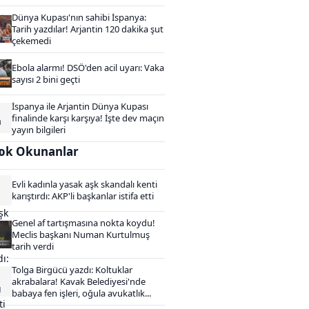
Dünya Kupası'nın sahibi İspanya:
Tarih yazdılar! Arjantin 120 dakika şut
çekemedi
Ebola alarmı! DSÖ'den acil uyarı: Vaka
sayısı 2 bini geçti
İspanya ile Arjantin Dünya Kupası
finalinde karşı karşıya! İşte dev maçın
yayın bilgileri
ok Okunanlar
Evli kadınla yasak aşk skandalı kenti
karıştırdı: AKP'li başkanlar istifa etti
Genel af tartışmasına nokta koydu!
Meclis başkanı Numan Kurtulmuş
tarih verdi
Tolga Birgücü yazdı: Koltuklar
akrabalara! Kavak Belediyesi'nde
babaya fen işleri, oğula avukatlık...