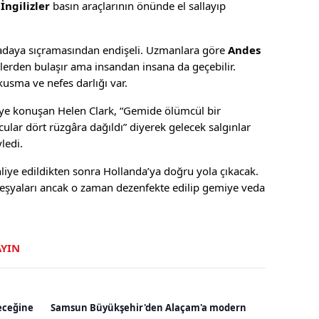
İngilizler
basın araçlarının önünde el sallayıp
 adaya sıçramasından endişeli. Uzmanlara göre
Andes
lerden bulaşır ama insandan insana da geçebilir.
 kusma ve nefes darlığı var.
ye konuşan Helen Clark, “Gemide ölümcül bir
lar dört rüzgâra dağıldı” diyerek gelecek salgınlar
ledi.
iye edildikten sonra Hollanda’ya doğru yola çıkacak.
 eşyaları ancak o zaman dezenfekte edilip gemiye veda
AYIN
eceğine
Samsun Büyükşehir'den Alaçam'a modern