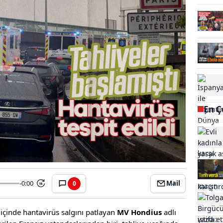
En Ç
-0:00
Mail
0
15
 içinde hantavirüs salgını patlayan
MV Hondius
adlı