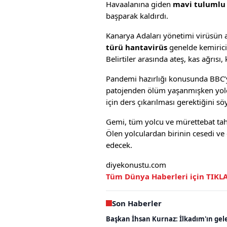
Havaalanına giden
mavi tulumlu 
başparak kaldırdı.
Kanarya Adaları yönetimi virüsün
türü hantavirüs
genelde kemirici
Belirtiler arasında ateş, kas ağrısı,
Pandemi hazırlığı konusunda BBC’
patojenden ölüm yaşanmışken yolcu
için ders çıkarılması gerektiğini söy
Gemi, tüm yolcu ve mürettebat tahl
Ölen yolculardan birinin cesedi ve
edecek.
diyekonustu.com
Tüm Dünya Haberleri için TIKL
Son Haberler
Başkan İhsan Kurnaz: İlkadım'ın gel