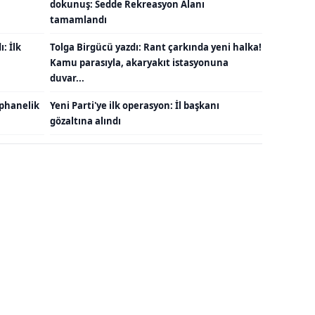
dokunuş: Sedde Rekreasyon Alanı
tamamlandı
: İlk
Tolga Birgücü yazdı: Rant çarkında yeni halka!
Kamu parasıyla, akaryakıt istasyonuna
duvar...
ephanelik
Yeni Parti'ye ilk operasyon: İl başkanı
gözaltına alındı