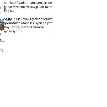
Samkart fiyatları: Tam Samkart ne
kadar, vizeleme ve kayıp kart ücreti
kaç TL?
Samsun'un Kavak ilçesinde rezalet
görüntüler! Mahalleli isyan ediyor:
Köyümüze, mezarlıklarımıza
gidemiyoruz