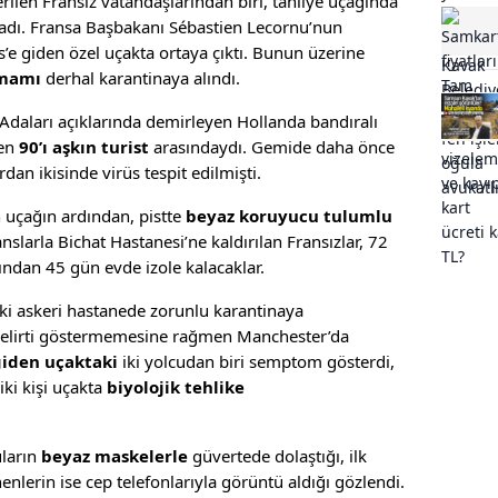
ilen Fransız vatandaşlarından biri, tahliye uçağında
şladı. Fransa Başbakanı Sébastien Lecornu’nun
’e giden özel uçakta ortaya çıktı. Bunun üzerine
amamı
derhal karantinaya alındı.
Adaları açıklarında demirleyen Hollanda bandıralı
len
90’ı aşkın turist
arasındaydı. Gemide daha önce
dan ikisinde virüs tespit edilmişti.
 uçağın ardından, pistte
beyaz koruyucu tulumlu
nslarla Bichat Hastanesi’ne kaldırılan Fransızlar, 72
ından 45 gün evde izole kalacaklar.
i askeri hastanede zorunlu karantinaya
belirti göstermemesine rağmen Manchester’da
giden uçaktaki
iki yolcudan biri semptom gösterdi,
 iki kişi uçakta
biyolojik tehlike
uların
beyaz maskelerle
güvertede dolaştığı, ilk
enlerin ise cep telefonlarıyla görüntü aldığı gözlendi.