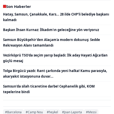
Son Haberler
Hatay, Samsun, Çanakkale, Kars... 28 ilde CHP'li belediye başkanı
kalmadı
Başkan İhsan Kurnaz: İlkadım'ın geleceğine yön veriyoruz
Samsun Büyükşehir'den Alaçam'a modern dokunuş: Sedde
Rekreasyon Alanı tamamlandı
Vezirköprü TSO'da seçim yarışı başladı: İlk aday Hayati Ağca'dan
güçlü mesaj
Tolga Birgücü yazdı: Rant çarkında yeni halka! Kamu parasıyla,
akaryakıt istasyonuna duvar...
Samsun'da silah ticaretine darbe! Cephanelik gibi, KOM
tepelerine bindi
#Barcelona
#Camp Nou
#heykel
#Joan Laporta
#Messi