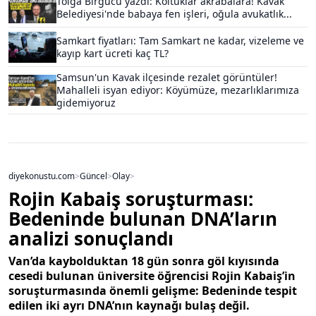
Tolga Birgücü yazdı: Koltuklar akrabalara! Kavak
Belediyesi'nde babaya fen işleri, oğula avukatlık...
Samkart fiyatları: Tam Samkart ne kadar, vizeleme ve
kayıp kart ücreti kaç TL?
Samsun'un Kavak ilçesinde rezalet görüntüler!
Mahalleli isyan ediyor: Köyümüze, mezarlıklarımıza
gidemiyoruz
diyekonustu.com
>
Güncel
>
Olay
>
Rojin Kabaiş soruşturması:
Bedeninde bulunan DNA’ların
analizi sonuçlandı
Van’da kaybolduktan 18 gün sonra göl kıyısında
cesedi bulunan üniversite öğrencisi Rojin Kabaiş’in
soruşturmasında önemli gelişme: Bedeninde tespit
edilen iki ayrı DNA’nın kaynağı bulaş değil.