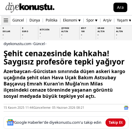
Ara
Güncel
|
Dünya
|
Politika
|
Ekonomi
|
Spor
|
Arşiv
|
Yaşam
▼
▼
▼
$
€
ÇEYREK
BİST
GRAM
TAM
BİTCOİN
DOLAR
EURO
ALTIN
100
ALTIN
ALTIN
-
-
-
-
-
-
-
-
-
-
-
-
-
-
diyekonustu.com
>
Güncel
>
Şehit cenazesinde kahkaha!
Saygısız profesöre tepki yağıyor
Azerbaycan–Gürcistan sınırında düşen askeri kargo
uçağında şehit olan Hava Uçak Bakım Astsubay
Başçavuş Emrah Kuran’ın Muğla’nın Milas
ilçesindeki cenaze töreninde yaşanan görüntü
sosyal medyada büyük tepkiye yol açtı.
15 Kasım 2025 11:44
Güncelleme: 05 Haziran 2026 08:21
Google Haberler'de diyekonustu.com'u takip edin
Takip Et