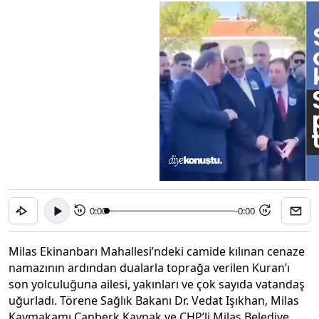
0:00
-0:00
15
15
Milas Ekinanbarı Mahallesi’ndeki camide kılınan cenaze
namazının ardından dualarla toprağa verilen Kuran’ı
son yolculuğuna ailesi, yakınları ve çok sayıda vatandaş
uğurladı. Törene Sağlık Bakanı Dr. Vedat Işıkhan, Milas
Kaymakamı Canberk Kaynak ve CHP’li Milas Belediye