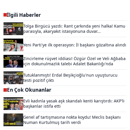
İlgili Haberler
Tolga Birgücü yazdı: Rant çarkında yeni halka! Kamu
parasıyla, akaryakıt istasyonuna duvar...
Yeni Parti'ye ilk operasyon: İl başkanı gözaltına alındı
Zincirleme rüşvet iddiası! Özgür Özel ve Veli Ağbaba
için dokunulmazlık talebi Adalet Bakanlığı'nda
Tutuklanmıştı! Erdal Beşikçioğlu'nun uyuşturucu
testi pozitif çıktı
En Çok Okunanlar
Evli kadınla yasak aşk skandalı kenti karıştırdı: AKP'li
başkanlar istifa etti
Genel af tartışmasına nokta koydu! Meclis başkanı
Numan Kurtulmuş tarih verdi