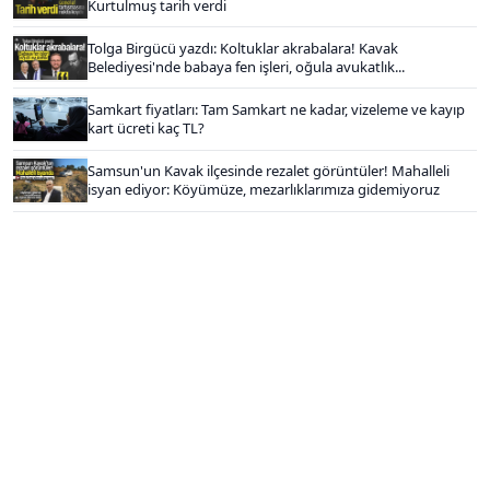
Kurtulmuş tarih verdi
Tolga Birgücü yazdı: Koltuklar akrabalara! Kavak
Belediyesi'nde babaya fen işleri, oğula avukatlık...
Samkart fiyatları: Tam Samkart ne kadar, vizeleme ve kayıp
kart ücreti kaç TL?
Samsun'un Kavak ilçesinde rezalet görüntüler! Mahalleli
isyan ediyor: Köyümüze, mezarlıklarımıza gidemiyoruz