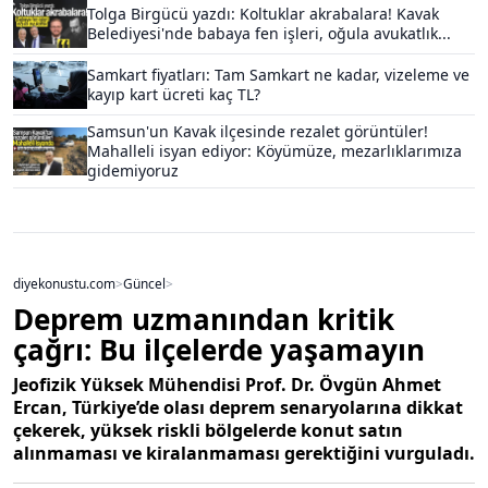
Tolga Birgücü yazdı: Koltuklar akrabalara! Kavak
Belediyesi'nde babaya fen işleri, oğula avukatlık...
Samkart fiyatları: Tam Samkart ne kadar, vizeleme ve
kayıp kart ücreti kaç TL?
Samsun'un Kavak ilçesinde rezalet görüntüler!
Mahalleli isyan ediyor: Köyümüze, mezarlıklarımıza
gidemiyoruz
diyekonustu.com
>
Güncel
>
Deprem uzmanından kritik
çağrı: Bu ilçelerde yaşamayın
Jeofizik Yüksek Mühendisi Prof. Dr. Övgün Ahmet
Ercan, Türkiye’de olası deprem senaryolarına dikkat
çekerek, yüksek riskli bölgelerde konut satın
alınmaması ve kiralanmaması gerektiğini vurguladı.