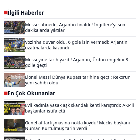
İlgili Haberler
Messi sahnede, Arjantin finalde! İngiltere'yi son
dakikalarda yıktılar
Vozinha duvar oldu, 6 gole izin vermedi: Arjantin
uzatmalarda kazandı
Messi yine tarih yazdı! Arjantin, Ürdün engelini 3
golle geçti
Lionel Messi Dünya Kupası tarihine geçti: Rekorun
yeni sahibi oldu
En Çok Okunanlar
Evli kadınla yasak aşk skandalı kenti karıştırdı: AKP'li
başkanlar istifa etti
Genel af tartışmasına nokta koydu! Meclis başkanı
Numan Kurtulmuş tarih verdi