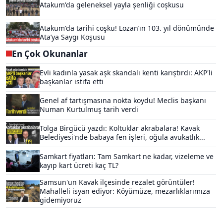
Atakum'da geleneksel yayla şenliği coşkusu
Atakum'da tarihi coşku! Lozan’ın 103. yıl dönümünde
Ata’ya Saygı Koşusu
En Çok Okunanlar
Evli kadınla yasak aşk skandalı kenti karıştırdı: AKP'li
başkanlar istifa etti
Genel af tartışmasına nokta koydu! Meclis başkanı
Numan Kurtulmuş tarih verdi
Tolga Birgücü yazdı: Koltuklar akrabalara! Kavak
Belediyesi'nde babaya fen işleri, oğula avukatlık...
Samkart fiyatları: Tam Samkart ne kadar, vizeleme ve
kayıp kart ücreti kaç TL?
Samsun'un Kavak ilçesinde rezalet görüntüler!
Mahalleli isyan ediyor: Köyümüze, mezarlıklarımıza
gidemiyoruz