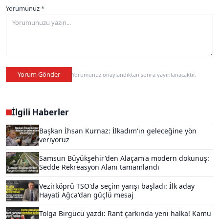
Yorumunuz *
Yorum Gönder
Yorumunuz onaylandıktan sonra yayınlanacaktır.
İlgili Haberler
Başkan İhsan Kurnaz: İlkadım'ın geleceğine yön
veriyoruz
Samsun Büyükşehir'den Alaçam'a modern dokunuş:
Sedde Rekreasyon Alanı tamamlandı
Vezirköprü TSO'da seçim yarışı başladı: İlk aday
Hayati Ağca'dan güçlü mesaj
Tolga Birgücü yazdı: Rant çarkında yeni halka! Kamu