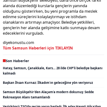
Samsun Büyükşehir Belediyesi, daha önce birçok farklı
alanda düzenlediği kurslarla gençlerin yanında
olduğunu gösterirken, bu yeni programla da meslek
edinme süreçlerini kolaylaştırmayı ve istihdam
olanaklarını artırmayı amaçlıyor. Belediye yetkilileri,
gençlerin her alanda gelişimine katkı sunmaya devam
edeceklerini vurguladı.
diyekonustu.com
Tüm Samsun Haberleri için TIKLAYIN
Son Haberler
Hatay, Samsun, Çanakkale, Kars... 28 ilde CHP'li belediye başkanı
kalmadı
Başkan İhsan Kurnaz: İlkadım'ın geleceğine yön veriyoruz
Samsun Büyükşehir'den Alaçam'a modern dokunuş: Sedde
Rekreasyon Alanı tamamlandı
Vezirköprü TSO'da seçim yarışı başladı: İlk aday Hayati Ağca'dan