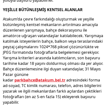
yoluyla başvuru yapabilirler.
YEŞİLLE BÜTÜNLEŞMİŞ KENTSEL ALANLAR
Atakum’da çevre farkındalığı oluşturmak ve yeşille
bütünleşmiş kentsel mekanların artırılması amacıyla
düzenlenen yarışmaya, bahçe dekorasyonu ile
amatörce uğraşan vatandaşlar katılabilecek. Yarışmaya
katılmak isteyenlerin bahçe, balkon veya teraslarındaki
peyzaj çalışmalarını 1024*768 piksel çözünürlükte ve
JPEG formatında fotoğraflarla belgelemesi gerekiyor.
Yarışma kriterleri arasında katılımcıların, son başvuru
tarihine kadar 18 yaşını doldurmuş olması da yer alıyor.
Bahçe düzenlemesine ilgi duyan vatandaşlar, 31 Mayıs
Pazar gününe
kadar
parkbahce@atakum.bel.tr
adresindeki forma
ad-soyad, TC kimlik numarası, telefon, adres bilgilerini
yazarak ve ilgili mekanlardan farklı açılardan çektikleri
fotoğrafları (en az 5-en fazla 15) ekleyerek başvuru
yapabilir.