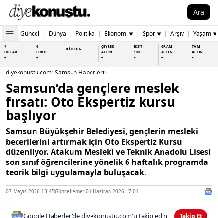
Ara
Güncel
|
Dünya
|
Politika
|
Ekonomi
|
Spor
|
Arşiv
|
Yaşam
▼
▼
▼
$
€
ÇEYREK
BİST
GRAM
TAM
BİTCOİN
DOLAR
EURO
ALTIN
100
ALTIN
ALTIN
-
-
-
-
-
-
-
-
-
-
-
-
-
-
diyekonustu.com
>
Samsun Haberleri
>
Samsun’da gençlere meslek
fırsatı: Oto Ekspertiz kursu
başlıyor
Samsun Büyükşehir Belediyesi, gençlerin mesleki
becerilerini artırmak için Oto Ekspertiz Kursu
düzenliyor. Atakum Mesleki ve Teknik Anadolu Lisesi
son sınıf öğrencilerine yönelik 6 haftalık programda
teorik bilgi uygulamayla buluşacak.
07 Mayıs 2026 13:45
Güncelleme: 01 Haziran 2026 17:01
Google Haberler'de diyekonustu.com'u takip edin
Takip Et