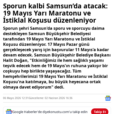
Sporun kalbi Samsun’da atacak:
19 Mayıs Yarı Maratonu ve
İstiklal Koşusu düzenleniyor
Sporun şehri Samsun'da sporu ve sporcuyu daima
destekleyen Samsun Büyükşehir Belediyesi
tarafından 19 Mayıs Yarı Maratonu ve İstiklal
Koşusu düzenleniyor. 17 Mayıs Pazar günü
gerçekleşecek yarış için başvurular 11 Mayıs'a kadar
devam edecek. Samsun Büyükşehir Belediye Başkanı
Halit Doğan, "Etkinliğimiz ile hem sağlıklı yaşamı
teşvik edecek hem de 19 Mayıs'ın ruhuna yakışır bir
coşkuyu hep birlikte yaşayacağız. Tüm
hemşehrilerimizi 19 Mayıs Yarı Maratonu ve İstiklal
Koşusu'na katılmaya, bu büyük heyecana ortak
olmaya davet ediyorum" dedi.
06 Mayıs 2026 12:31
Güncelleme: 02 Haziran 2026 16:36
Google Haberler'de diyekonustu.com'u takip edin
Takip Et