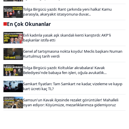
Tolga Birgücü yazdı: Rant çarkında yeni halka! Kamu
parasıyla, akaryakıt istasyonuna duvar...
En Çok Okunanlar
Evli kadınla yasak aşk skandalı kenti karıştırdı: AKP'li
başkanlar istifa etti
Genel af tartışmasına nokta koydu! Meclis başkanı Numan
Kurtulmuş tarih verdi
Tolga Birgücü yazdı: Koltuklar akrabalara! Kavak
Belediyesi'nde babaya fen işleri, oğula avukatlık...
Samkart fiyatları: Tam Samkart ne kadar, vizeleme ve kayıp
kart ücreti kaç TL?
Samsun'un Kavak ilçesinde rezalet görüntüler! Mahalleli
isyan ediyor: Köyümüze, mezarlıklarımıza gidemiyoruz