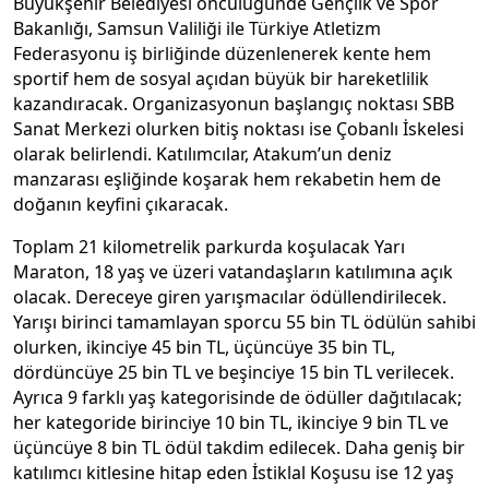
Büyükşehir Belediyesi öncülüğünde Gençlik ve Spor
Bakanlığı, Samsun Valiliği ile Türkiye Atletizm
Federasyonu iş birliğinde düzenlenerek kente hem
sportif hem de sosyal açıdan büyük bir hareketlilik
kazandıracak. Organizasyonun başlangıç noktası SBB
Sanat Merkezi olurken bitiş noktası ise Çobanlı İskelesi
olarak belirlendi. Katılımcılar, Atakum’un deniz
manzarası eşliğinde koşarak hem rekabetin hem de
doğanın keyfini çıkaracak.
Toplam 21 kilometrelik parkurda koşulacak Yarı
Maraton, 18 yaş ve üzeri vatandaşların katılımına açık
olacak. Dereceye giren yarışmacılar ödüllendirilecek.
Yarışı birinci tamamlayan sporcu 55 bin TL ödülün sahibi
olurken, ikinciye 45 bin TL, üçüncüye 35 bin TL,
dördüncüye 25 bin TL ve beşinciye 15 bin TL verilecek.
Ayrıca 9 farklı yaş kategorisinde de ödüller dağıtılacak;
her kategoride birinciye 10 bin TL, ikinciye 9 bin TL ve
üçüncüye 8 bin TL ödül takdim edilecek. Daha geniş bir
katılımcı kitlesine hitap eden İstiklal Koşusu ise 12 yaş