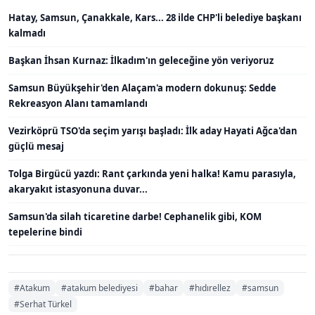
Hatay, Samsun, Çanakkale, Kars... 28 ilde CHP'li belediye başkanı
kalmadı
Başkan İhsan Kurnaz: İlkadım'ın geleceğine yön veriyoruz
Samsun Büyükşehir'den Alaçam'a modern dokunuş: Sedde
Rekreasyon Alanı tamamlandı
Vezirköprü TSO'da seçim yarışı başladı: İlk aday Hayati Ağca'dan
güçlü mesaj
Tolga Birgücü yazdı: Rant çarkında yeni halka! Kamu parasıyla,
akaryakıt istasyonuna duvar...
Samsun'da silah ticaretine darbe! Cephanelik gibi, KOM
tepelerine bindi
#Atakum
#atakum belediyesi
#bahar
#hıdırellez
#samsun
#Serhat Türkel