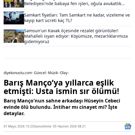
Belediyesi'nde babaya fen işleri, oğula avukatlık...
Samkart fiyatları: Tam Samkart ne kadar, vizeleme ve
kayıp kart ücreti kaç TL?
Samsun'un Kavak ilçesinde rezalet görüntüler!
Mahalleli isyan ediyor: Köyümüze, mezarlıklarımıza
gidemiyoruz
diyekonustu.com
>
Güncel
>
Müzik
>
Olay
>
Barış Manço’ya yıllarca eşlik
etmişti: Usta ismin sır ölümü!
Barış Manço'nun sahne arkadaşı Hüseyin Cebeci
evinde ölü bulundu. İntihar mı cinayet mi? İşte
detaylar.
07 Mayıs 2026 15:23
Güncelleme: 05 Haziran 2026 08:21