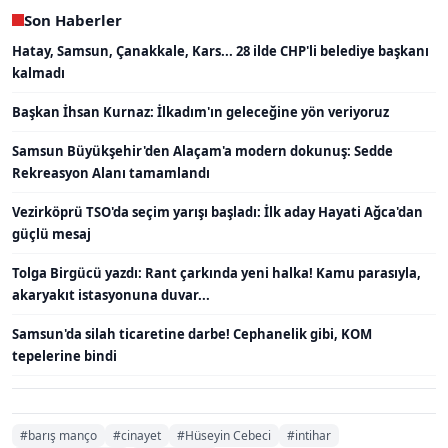
Son Haberler
Hatay, Samsun, Çanakkale, Kars... 28 ilde CHP'li belediye başkanı
kalmadı
Başkan İhsan Kurnaz: İlkadım'ın geleceğine yön veriyoruz
Samsun Büyükşehir'den Alaçam'a modern dokunuş: Sedde
Rekreasyon Alanı tamamlandı
Vezirköprü TSO'da seçim yarışı başladı: İlk aday Hayati Ağca'dan
güçlü mesaj
Tolga Birgücü yazdı: Rant çarkında yeni halka! Kamu parasıyla,
akaryakıt istasyonuna duvar...
Samsun'da silah ticaretine darbe! Cephanelik gibi, KOM
tepelerine bindi
#barış manço
#cinayet
#Hüseyin Cebeci
#intihar