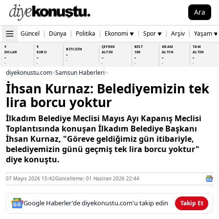
Ara
Güncel
|
Dünya
|
Politika
|
Ekonomi
|
Spor
|
Arşiv
|
Yaşam
▼
▼
▼
$
€
ÇEYREK
BİST
GRAM
TAM
BİTCOİN
DOLAR
EURO
ALTIN
100
ALTIN
ALTIN
-
-
-
-
-
-
-
-
-
-
-
-
-
-
diyekonustu.com
>
Samsun Haberleri
>
İhsan Kurnaz: Belediyemizin tek
lira borcu yoktur
İlkadım Belediye Meclisi Mayıs Ayı Kapanış Meclisi
Toplantısında konuşan İlkadım Belediye Başkanı
İhsan Kurnaz, "Göreve geldiğimiz gün itibariyle,
belediyemizin günü geçmiş tek lira borcu yoktur"
diye konuştu.
07 Mayıs 2026 15:42
Güncelleme: 01 Haziran 2026 22:44
Google Haberler'de diyekonustu.com'u takip edin
Takip Et