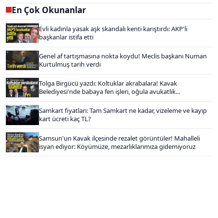
En Çok Okunanlar
Evli kadınla yasak aşk skandalı kenti karıştırdı: AKP'li
başkanlar istifa etti
Genel af tartışmasına nokta koydu! Meclis başkanı Numan
Kurtulmuş tarih verdi
Tolga Birgücü yazdı: Koltuklar akrabalara! Kavak
Belediyesi'nde babaya fen işleri, oğula avukatlık...
Samkart fiyatları: Tam Samkart ne kadar, vizeleme ve kayıp
kart ücreti kaç TL?
Samsun'un Kavak ilçesinde rezalet görüntüler! Mahalleli
isyan ediyor: Köyümüze, mezarlıklarımıza gidemiyoruz