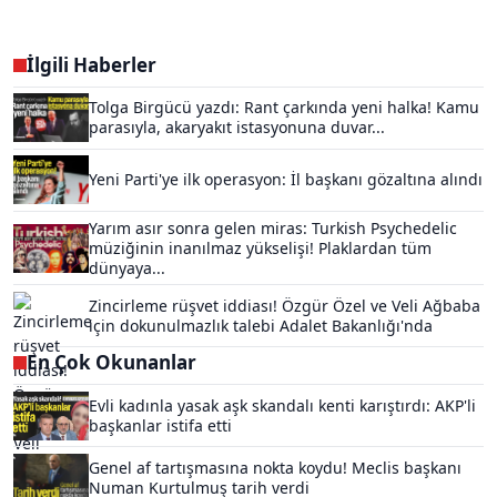
İlgili Haberler
Tolga Birgücü yazdı: Rant çarkında yeni halka! Kamu
parasıyla, akaryakıt istasyonuna duvar...
Yeni Parti'ye ilk operasyon: İl başkanı gözaltına alındı
Yarım asır sonra gelen miras: Turkish Psychedelic
müziğinin inanılmaz yükselişi! Plaklardan tüm
dünyaya...
Zincirleme rüşvet iddiası! Özgür Özel ve Veli Ağbaba
için dokunulmazlık talebi Adalet Bakanlığı'nda
En Çok Okunanlar
Evli kadınla yasak aşk skandalı kenti karıştırdı: AKP'li
başkanlar istifa etti
Genel af tartışmasına nokta koydu! Meclis başkanı
Numan Kurtulmuş tarih verdi