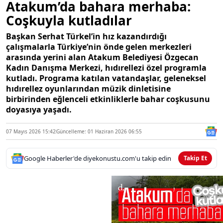
Atakum’da bahara merhaba:
Coşkuyla kutladılar
Başkan Serhat Türkel’in hız kazandırdığı
çalışmalarla Türkiye’nin önde gelen merkezleri
arasında yerini alan Atakum Belediyesi Özgecan
Kadın Danışma Merkezi, hıdırellezi özel programla
kutladı. Programa katılan vatandaşlar, geleneksel
hıdırellez oyunlarından müzik dinletisine
birbirinden eğlenceli etkinliklerle bahar coşkusunu
doyasıya yaşadı.
07 Mayıs 2026 15:42
Güncelleme: 01 Haziran 2026 06:55
Google Haberler'de diyekonustu.com'u takip edin
Takip Et