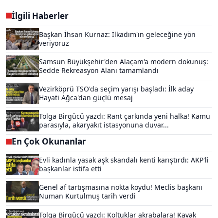
İlgili Haberler
Başkan İhsan Kurnaz: İlkadım'ın geleceğine yön
veriyoruz
Samsun Büyükşehir'den Alaçam'a modern dokunuş:
Sedde Rekreasyon Alanı tamamlandı
Vezirköprü TSO'da seçim yarışı başladı: İlk aday
Hayati Ağca'dan güçlü mesaj
Tolga Birgücü yazdı: Rant çarkında yeni halka! Kamu
parasıyla, akaryakıt istasyonuna duvar...
En Çok Okunanlar
Evli kadınla yasak aşk skandalı kenti karıştırdı: AKP'li
başkanlar istifa etti
Genel af tartışmasına nokta koydu! Meclis başkanı
Numan Kurtulmuş tarih verdi
Tolga Birgücü yazdı: Koltuklar akrabalara! Kavak