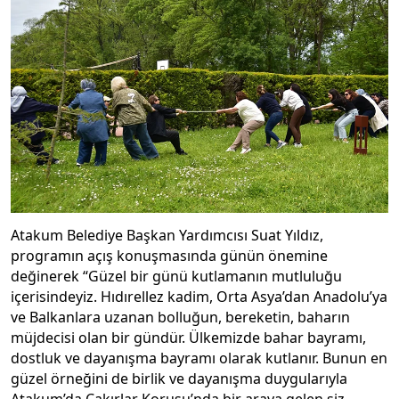
Atakum Belediye Başkan Yardımcısı Suat Yıldız,
programın açış konuşmasında günün önemine
değinerek “Güzel bir günü kutlamanın mutluluğu
içerisindeyiz. Hıdırellez kadim, Orta Asya’dan Anadolu’ya
ve Balkanlara uzanan bolluğun, bereketin, baharın
müjdecisi olan bir gündür. Ülkemizde bahar bayramı,
dostluk ve dayanışma bayramı olarak kutlanır. Bunun en
güzel örneğini de birlik ve dayanışma duygularıyla
Atakum’da Çakırlar Korusu’nda bir araya gelen siz