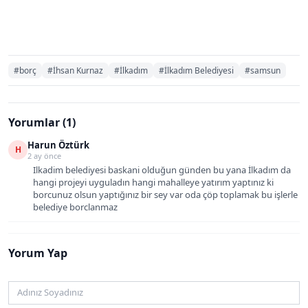
#borç
#İhsan Kurnaz
#İlkadım
#İlkadım Belediyesi
#samsun
Yorumlar (1)
Harun Öztürk
H
2 ay önce
Ilkadim belediyesi baskani olduğun günden bu yana İlkadım da
hangi projeyi uyguladın hangi mahalleye yatırım yaptınız ki
borcunuz olsun yaptığınız bir sey var oda çöp toplamak bu işlerle
belediye borclanmaz
Yorum Yap