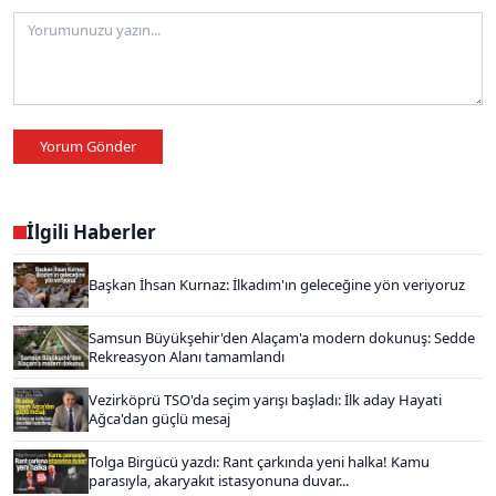
Yorum Gönder
İlgili Haberler
Başkan İhsan Kurnaz: İlkadım'ın geleceğine yön veriyoruz
Samsun Büyükşehir'den Alaçam'a modern dokunuş: Sedde
Rekreasyon Alanı tamamlandı
Vezirköprü TSO'da seçim yarışı başladı: İlk aday Hayati
Ağca'dan güçlü mesaj
Tolga Birgücü yazdı: Rant çarkında yeni halka! Kamu
parasıyla, akaryakıt istasyonuna duvar...