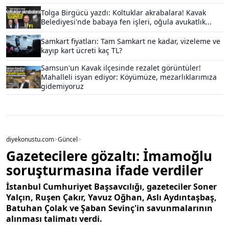
Tolga Birgücü yazdı: Koltuklar akrabalara! Kavak
Belediyesi'nde babaya fen işleri, oğula avukatlık...
Samkart fiyatları: Tam Samkart ne kadar, vizeleme ve
kayıp kart ücreti kaç TL?
Samsun'un Kavak ilçesinde rezalet görüntüler!
Mahalleli isyan ediyor: Köyümüze, mezarlıklarımıza
gidemiyoruz
diyekonustu.com
>
Güncel
>
Gazetecilere gözaltı: İmamoğlu
soruşturmasına ifade verdiler
İstanbul Cumhuriyet Başsavcılığı, gazeteciler Soner
Yalçın, Ruşen Çakır, Yavuz Oğhan, Aslı Aydıntaşbaş,
Batuhan Çolak ve Şaban Sevinç'in savunmalarının
alınması talimatı verdi.