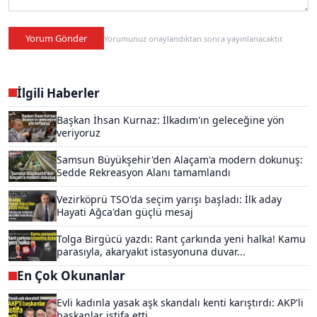
Yorum Gönder
Yorumunuz onaylandıktan sonra yayınlanacaktır.
İlgili Haberler
Başkan İhsan Kurnaz: İlkadım'ın geleceğine yön
veriyoruz
Samsun Büyükşehir'den Alaçam'a modern dokunuş:
Sedde Rekreasyon Alanı tamamlandı
Vezirköprü TSO'da seçim yarışı başladı: İlk aday
Hayati Ağca'dan güçlü mesaj
Tolga Birgücü yazdı: Rant çarkında yeni halka! Kamu
parasıyla, akaryakıt istasyonuna duvar...
En Çok Okunanlar
Evli kadınla yasak aşk skandalı kenti karıştırdı: AKP'li
başkanlar istifa etti