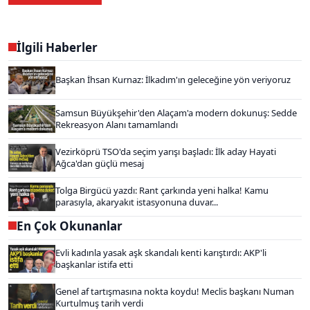
İlgili Haberler
Başkan İhsan Kurnaz: İlkadım'ın geleceğine yön veriyoruz
Samsun Büyükşehir'den Alaçam'a modern dokunuş: Sedde
Rekreasyon Alanı tamamlandı
Vezirköprü TSO'da seçim yarışı başladı: İlk aday Hayati
Ağca'dan güçlü mesaj
Tolga Birgücü yazdı: Rant çarkında yeni halka! Kamu
parasıyla, akaryakıt istasyonuna duvar...
En Çok Okunanlar
Evli kadınla yasak aşk skandalı kenti karıştırdı: AKP'li
başkanlar istifa etti
Genel af tartışmasına nokta koydu! Meclis başkanı Numan
Kurtulmuş tarih verdi