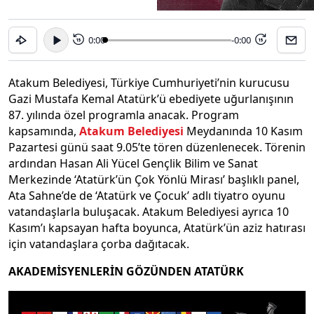
0:00
-0:00
15
15
Atakum Belediyesi, Türkiye Cumhuriyeti’nin kurucusu
Gazi Mustafa Kemal Atatürk’ü ebediyete uğurlanışının
87. yılında özel programla anacak. Program
kapsamında,
Atakum Belediyesi
Meydanında 10 Kasım
Pazartesi günü saat 9.05’te tören düzenlenecek. Törenin
ardından Hasan Ali Yücel Gençlik Bilim ve Sanat
Merkezinde ‘Atatürk’ün Çok Yönlü Mirası’ başlıklı panel,
Ata Sahne’de de ‘Atatürk ve Çocuk’ adlı tiyatro oyunu
vatandaşlarla buluşacak. Atakum Belediyesi ayrıca 10
Kasım’ı kapsayan hafta boyunca, Atatürk’ün aziz hatırası
için vatandaşlara çorba dağıtacak.
AKADEMİSYENLERİN GÖZÜNDEN ATATÜRK