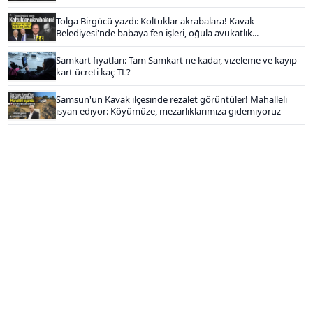
Tolga Birgücü yazdı: Koltuklar akrabalara! Kavak
Belediyesi'nde babaya fen işleri, oğula avukatlık...
Samkart fiyatları: Tam Samkart ne kadar, vizeleme ve kayıp
kart ücreti kaç TL?
Samsun'un Kavak ilçesinde rezalet görüntüler! Mahalleli
isyan ediyor: Köyümüze, mezarlıklarımıza gidemiyoruz