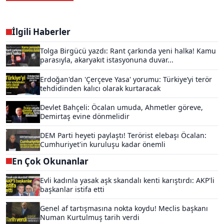
İlgili Haberler
Tolga Birgücü yazdı: Rant çarkında yeni halka! Kamu
parasıyla, akaryakıt istasyonuna duvar...
Erdoğan'dan 'Çerçeve Yasa' yorumu: Türkiye’yi terör
tehdidinden kalıcı olarak kurtaracak
Devlet Bahçeli: Öcalan umuda, Ahmetler göreve,
Demirtaş evine dönmelidir
DEM Parti heyeti paylaştı! Terörist elebaşı Öcalan:
Cumhuriyet'in kuruluşu kadar önemli
En Çok Okunanlar
Evli kadınla yasak aşk skandalı kenti karıştırdı: AKP'li
başkanlar istifa etti
Genel af tartışmasına nokta koydu! Meclis başkanı
Numan Kurtulmuş tarih verdi