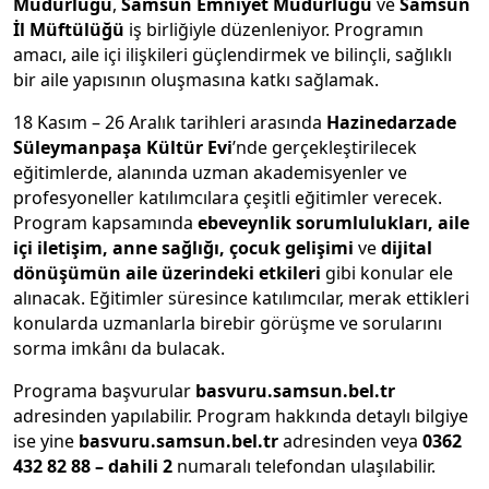
Müdürlüğü
,
Samsun Emniyet Müdürlüğü
ve
Samsun
İl Müftülüğü
iş birliğiyle düzenleniyor. Programın
amacı, aile içi ilişkileri güçlendirmek ve bilinçli, sağlıklı
bir aile yapısının oluşmasına katkı sağlamak.
18 Kasım – 26 Aralık tarihleri arasında
Hazinedarzade
Süleymanpaşa Kültür Evi
’nde gerçekleştirilecek
eğitimlerde, alanında uzman akademisyenler ve
profesyoneller katılımcılara çeşitli eğitimler verecek.
Program kapsamında
ebeveynlik sorumlulukları, aile
içi iletişim, anne sağlığı, çocuk gelişimi
ve
dijital
dönüşümün aile üzerindeki etkileri
gibi konular ele
alınacak. Eğitimler süresince katılımcılar, merak ettikleri
konularda uzmanlarla birebir görüşme ve sorularını
sorma imkânı da bulacak.
Programa başvurular
basvuru.samsun.bel.tr
adresinden yapılabilir. Program hakkında detaylı bilgiye
ise yine
basvuru.samsun.bel.tr
adresinden veya
0362
432 82 88 – dahili 2
numaralı telefondan ulaşılabilir.