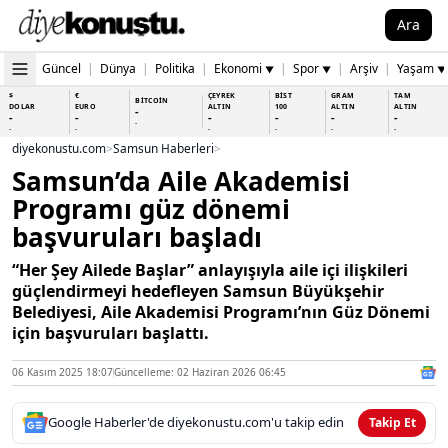
Ara
Güncel
|
Dünya
|
Politika
|
Ekonomi
|
Spor
|
Arşiv
|
Yaşam
▼
▼
▼
$
€
ÇEYREK
BİST
GRAM
TAM
BİTCOİN
DOLAR
EURO
ALTIN
100
ALTIN
ALTIN
-
-
-
-
-
-
-
-
-
-
-
-
-
-
diyekonustu.com
>
Samsun Haberleri
>
Samsun’da Aile Akademisi
Programı güz dönemi
başvuruları başladı
“Her Şey Ailede Başlar” anlayışıyla aile içi ilişkileri
güçlendirmeyi hedefleyen Samsun Büyükşehir
Belediyesi, Aile Akademisi Programı’nın Güz Dönemi
için başvuruları başlattı.
06 Kasım 2025 18:07
Güncelleme: 02 Haziran 2026 06:45
Google Haberler'de diyekonustu.com'u takip edin
Takip Et