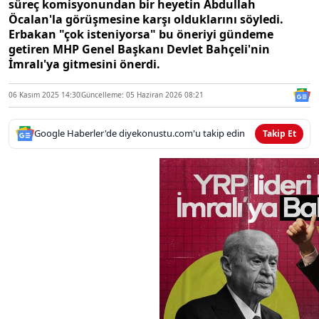
süreç komisyonundan bir heyetin Abdullah
Öcalan'la görüşmesine karşı olduklarını söyledi.
Erbakan "çok isteniyorsa" bu öneriyi gündeme
getiren MHP Genel Başkanı Devlet Bahçeli'nin
İmralı'ya gitmesini önerdi.
06 Kasım 2025 14:30
Güncelleme: 05 Haziran 2026 08:21
Google Haberler'de diyekonustu.com'u takip edin
Takip Et