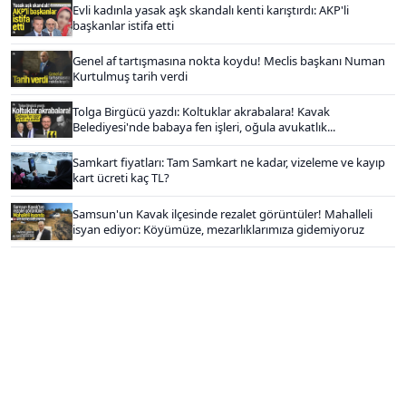
Evli kadınla yasak aşk skandalı kenti karıştırdı: AKP'li
başkanlar istifa etti
Genel af tartışmasına nokta koydu! Meclis başkanı Numan
Kurtulmuş tarih verdi
Tolga Birgücü yazdı: Koltuklar akrabalara! Kavak
Belediyesi'nde babaya fen işleri, oğula avukatlık...
Samkart fiyatları: Tam Samkart ne kadar, vizeleme ve kayıp
kart ücreti kaç TL?
Samsun'un Kavak ilçesinde rezalet görüntüler! Mahalleli
isyan ediyor: Köyümüze, mezarlıklarımıza gidemiyoruz