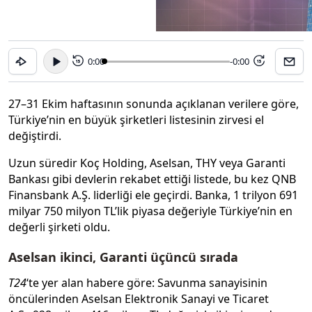
0:00
-0:00
15
15
27–31 Ekim haftasının sonunda açıklanan verilere göre,
Türkiye’nin en büyük şirketleri listesinin zirvesi el
değiştirdi.
Uzun süredir Koç Holding, Aselsan, THY veya Garanti
Bankası gibi devlerin rekabet ettiği listede, bu kez QNB
Finansbank A.Ş. liderliği ele geçirdi. Banka, 1 trilyon 691
milyar 750 milyon TL’lik piyasa değeriyle Türkiye’nin en
değerli şirketi oldu.
Aselsan ikinci, Garanti üçüncü sırada
T24
‘te yer alan habere göre: Savunma sanayisinin
öncülerinden Aselsan Elektronik Sanayi ve Ticaret