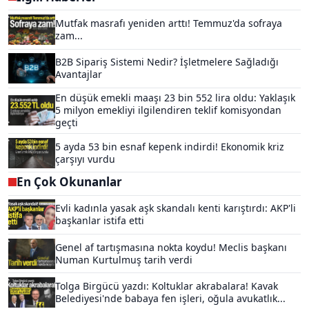
Mutfak masrafı yeniden arttı! Temmuz'da sofraya
zam...
B2B Sipariş Sistemi Nedir? İşletmelere Sağladığı
Avantajlar
En düşük emekli maaşı 23 bin 552 lira oldu: Yaklaşık
5 milyon emekliyi ilgilendiren teklif komisyondan
geçti
5 ayda 53 bin esnaf kepenk indirdi! Ekonomik kriz
çarşıyı vurdu
En Çok Okunanlar
Evli kadınla yasak aşk skandalı kenti karıştırdı: AKP'li
başkanlar istifa etti
Genel af tartışmasına nokta koydu! Meclis başkanı
Numan Kurtulmuş tarih verdi
Tolga Birgücü yazdı: Koltuklar akrabalara! Kavak
Belediyesi'nde babaya fen işleri, oğula avukatlık...