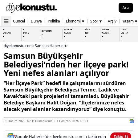
Ara
Güncel
|
Dünya
|
Politika
|
Ekonomi
|
Spor
|
Arşiv
|
Yaşam
▼
▼
▼
$
€
ÇEYREK
BİST
GRAM
TAM
BİTCOİN
DOLAR
EURO
ALTIN
100
ALTIN
ALTIN
-
-
-
-
-
-
-
-
-
-
-
-
-
-
diyekonustu.com
>
Samsun Haberleri
>
Samsun Büyükşehir
Belediyesi’nden her ilçeye park!
Yeni nefes alanları açılıyor
“Her İlçeye Park” hedefi ile çalışmalarını sürdüren
Samsun Büyükşehir Belediyesi Terme, Ladik ve
Kavak’taki park projelerini tamamladı. Büyükşehir
Belediye Başkanı Halit Doğan, “İlçelerimize nefes
alacak yeni alanlar kazandırıyoruz” diye konuştu.
03 Kasım 2025 16:31
Güncelleme: 01 Haziran 2026 13:23
Google Haberler'de diyekonustu.com'u takip edin
Takip Et