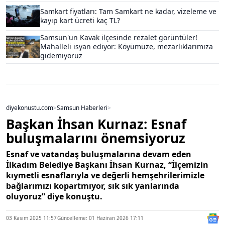
Samkart fiyatları: Tam Samkart ne kadar, vizeleme ve
kayıp kart ücreti kaç TL?
Samsun'un Kavak ilçesinde rezalet görüntüler!
Mahalleli isyan ediyor: Köyümüze, mezarlıklarımıza
gidemiyoruz
diyekonustu.com
>
Samsun Haberleri
>
Başkan İhsan Kurnaz: Esnaf
buluşmalarını önemsiyoruz
Esnaf ve vatandaş buluşmalarına devam eden
İlkadım Belediye Başkanı İhsan Kurnaz, “İlçemizin
kıymetli esnaflarıyla ve değerli hemşehrilerimizle
bağlarımızı kopartmıyor, sık sık yanlarında
oluyoruz” diye konuştu.
03 Kasım 2025 11:57
Güncelleme: 01 Haziran 2026 17:11