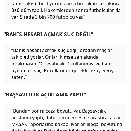
tane hakem bekliyorduk ama bu rakamlar çıkınca
üzüldüm tabii. Hakemlerden sonra futbolcular da
var. Sırada 3 bin 700 futbolcu var.”
“BAHİS HESABI AÇMAK SUÇ DEĞİL”
“Bahis hesabı açmak suç değil, oradan maçları
takip ediyorlar. Onları kimse zan altında
bırakmasın. O hesabı aktif kullanması ve bahis
oynaması suç. Kurullarımız gerekli cezayı veriyor
zaten.”
“BAŞSAVCILIK AÇIKLAMA YAPTI”
“Bundan sonra ceza boyutu var. Başsavcılık
açıklama yaptı, daha derinlemesine araştıracaklar.
MASAK raporlarına bakabiliyorlar. İllegal boyutuna
da bakacaklar. Daha önce böyle münferit olaylar