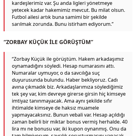
kardeşlerimiz var. Şu anda ligleri yönetmeye
yetecek kadar hakemimiz mevcut. Bu milat olsun.
Futbol ailesi artık buna samimi bir şekilde
sarılmak zorunda. Bunu istirham ediyorum.”
“ZORBAY KÜÇÜK İLE GÖRÜŞTÜM”
“Zorbay Küçük ile görüştüm. Hakem arkadaşımız
oynamadığını söyledi. Hesap numarasını attı.
Numaralar uymuyor, o da savcılığa suç
duyurusunda bulundu. Haber bekliyoruz. Cadı
avına çıkmadık biz. Arkadaşlarımıza söylediğimiz
tek şey var, kim devreye girerse girsin hiç kimseye
imtiyaz tanınmayacak. Ama aynı şekilde sıfır
ihtimalde kimseye de haksız muamele
yapmayacaksınız. Bunun vebali var. Hesap açıldığı
zaman belirli bir miktar bonus vermiş herhalde. 40
lira mı ne bonusu var, iki kupon oynanmış. Onu da
tam bilmiyorum, savcılık soruşturmasını yapacak.