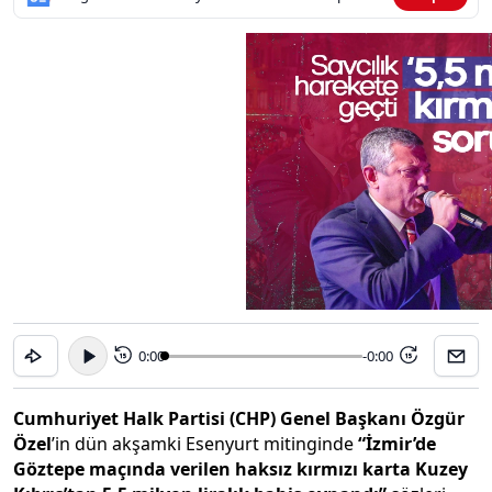
0:00
-0:00
15
15
Cumhuriyet Halk Partisi (CHP) Genel Başkanı Özgür
Özel
’in dün akşamki Esenyurt mitinginde
“İzmir’de
Göztepe maçında verilen haksız kırmızı karta Kuzey