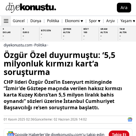
Ara
Güncel
|
Dünya
|
Politika
|
Ekonomi
|
Spor
|
Arşiv
|
Yaşam
▼
▼
▼
$
€
ÇEYREK
BİST
GRAM
TAM
BİTCOİN
DOLAR
EURO
ALTIN
100
ALTIN
ALTIN
-
-
-
-
-
-
-
-
-
-
-
-
-
-
diyekonustu.com
>
Politika
>
Özgür Özel duyurmuştu: ‘5,5
milyonluk kırmızı kart’a
soruşturma
CHP lideri Özgür Özel’in Esenyurt mitinginde
“İzmir'de Göztepe maçında verilen haksız kırmızı
karta Kuzey Kıbrıs’tan 5,5 milyon liralık bahis
oynandı” sözleri üzerine İstanbul Cumhuriyet
Başsavcılığı re’sen soruşturma başlattı.
01 Kasım 2025 02:36
Güncelleme: 02 Haziran 2026 14:02
Google Haberler'de diyekonustu.com'u takip edin
Takip Et