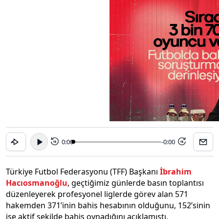
0:00
-0:00
15
15
Türkiye Futbol Federasyonu (TFF) Başkanı
İbrahim
Hacıosmanoğlu
, geçtiğimiz günlerde basın toplantısı
düzenleyerek profesyonel liglerde görev alan 571
hakemden 371’inin bahis hesabının olduğunu, 152’sinin
ise aktif şekilde bahis oynadığını açıklamıştı.