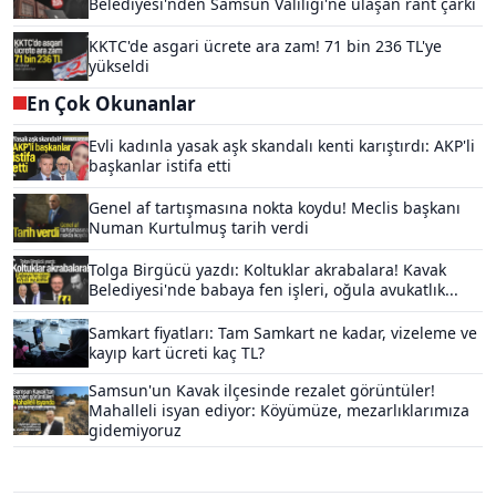
Belediyesi'nden Samsun Valiliği'ne ulaşan rant çarkı
KKTC'de asgari ücrete ara zam! 71 bin 236 TL'ye
yükseldi
En Çok Okunanlar
Evli kadınla yasak aşk skandalı kenti karıştırdı: AKP'li
başkanlar istifa etti
Genel af tartışmasına nokta koydu! Meclis başkanı
Numan Kurtulmuş tarih verdi
Tolga Birgücü yazdı: Koltuklar akrabalara! Kavak
Belediyesi'nde babaya fen işleri, oğula avukatlık...
Samkart fiyatları: Tam Samkart ne kadar, vizeleme ve
kayıp kart ücreti kaç TL?
Samsun'un Kavak ilçesinde rezalet görüntüler!
Mahalleli isyan ediyor: Köyümüze, mezarlıklarımıza
gidemiyoruz