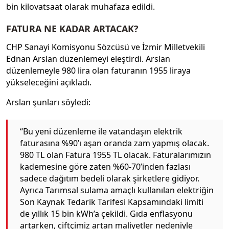
bin kilovatsaat olarak muhafaza edildi.
FATURA NE KADAR ARTACAK?
CHP Sanayi Komisyonu Sözcüsü ve İzmir Milletvekili
Ednan Arslan düzenlemeyi eleştirdi. Arslan
düzenlemeyle 980 lira olan faturanın 1955 liraya
yükseleceğini açıkladı.
Arslan şunları söyledi:
“Bu yeni düzenleme ile vatandaşın elektrik
faturasına %90’ı aşan oranda zam yapmış olacak.
980 TL olan Fatura 1955 TL olacak. Faturalarımızın
kademesine göre zaten %60-70’inden fazlası
sadece dağıtım bedeli olarak şirketlere gidiyor.
Ayrıca Tarımsal sulama amaçlı kullanılan elektriğin
Son Kaynak Tedarik Tarifesi Kapsamındaki limiti
de yıllık 15 bin kWh’a çekildi. Gıda enflasyonu
artarken, çiftçimiz artan maliyetler nedeniyle