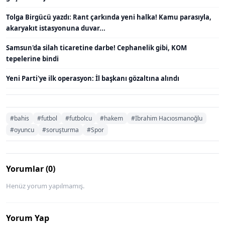
Tolga Birgücü yazdı: Rant çarkında yeni halka! Kamu parasıyla,
akaryakıt istasyonuna duvar...
Samsun'da silah ticaretine darbe! Cephanelik gibi, KOM
tepelerine bindi
Yeni Parti'ye ilk operasyon: İl başkanı gözaltına alındı
#bahis
#futbol
#futbolcu
#hakem
#İbrahim Hacıosmanoğlu
#oyuncu
#soruşturma
#Spor
Yorumlar (0)
Henüz yorum yapılmamış.
Yorum Yap