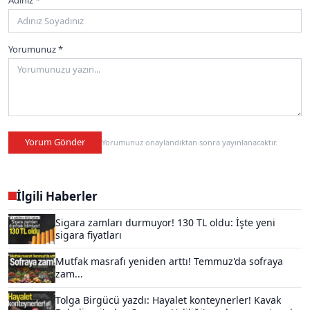
Adınız *
Yorumunuz *
Yorum Gönder
Yorumunuz onaylandıktan sonra yayınlanacaktır.
İlgili Haberler
Sigara zamları durmuyor! 130 TL oldu: İşte yeni
sigara fiyatları
Mutfak masrafı yeniden arttı! Temmuz'da sofraya
zam...
Tolga Birgücü yazdı: Hayalet konteynerler! Kavak