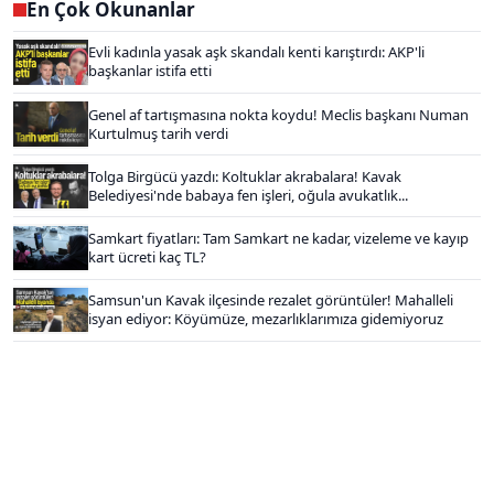
En Çok Okunanlar
Evli kadınla yasak aşk skandalı kenti karıştırdı: AKP'li
başkanlar istifa etti
Genel af tartışmasına nokta koydu! Meclis başkanı Numan
Kurtulmuş tarih verdi
Tolga Birgücü yazdı: Koltuklar akrabalara! Kavak
Belediyesi'nde babaya fen işleri, oğula avukatlık...
Samkart fiyatları: Tam Samkart ne kadar, vizeleme ve kayıp
kart ücreti kaç TL?
Samsun'un Kavak ilçesinde rezalet görüntüler! Mahalleli
isyan ediyor: Köyümüze, mezarlıklarımıza gidemiyoruz