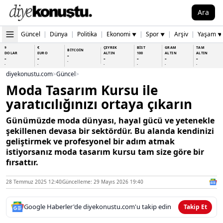
Ara
Güncel
|
Dünya
|
Politika
|
Ekonomi
|
Spor
|
Arşiv
|
Yaşam
▼
▼
▼
$
€
ÇEYREK
BİST
GRAM
TAM
BİTCOİN
DOLAR
EURO
ALTIN
100
ALTIN
ALTIN
-
-
-
-
-
-
-
-
-
-
-
-
-
-
diyekonustu.com
>
Güncel
>
Moda Tasarım Kursu ile
yaratıcılığınızı ortaya çıkarın
Günümüzde moda dünyası, hayal gücü ve yetenekle
şekillenen devasa bir sektördür. Bu alanda kendinizi
geliştirmek ve profesyonel bir adım atmak
istiyorsanız moda tasarım kursu tam size göre bir
fırsattır.
28 Temmuz 2025 12:40
Güncelleme: 29 Mayıs 2026 19:40
Google Haberler'de diyekonustu.com'u takip edin
Takip Et