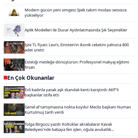
Modern gücün yeni simgesi: İpek takım modası sessizce
yükseliyor
Aplik Modelleri ile Duvar Aydınlatmasında Şık Seçenekler
İşte TL fiyatı: Levi’s, Einstein’ın ikonik ceketini yalnızca 800
adet üretti
Estetiği mesleğe dönüştürün: Profesyonel makyaj eğitimi
fırsatı
En Çok Okunanlar
Evli kadınla yasak aşk skandalı kenti karıştırdı: AKP'li
başkanlar istifa etti
Genel af tartışmasına nokta koydu! Meclis başkanı Numan
Kurtulmuş tarih verdi
Tolga Birgücü yazdı: Koltuklar akrabalara! Kavak
Belediyesi'nde babaya fen işleri, oğula avukatlık...