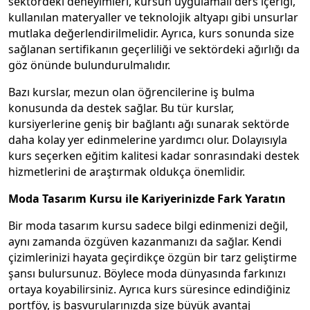
sektördeki deneyimleri, kursun uygulamalı ders içeriği,
kullanılan materyaller ve teknolojik altyapı gibi unsurlar
mutlaka değerlendirilmelidir. Ayrıca, kurs sonunda size
sağlanan sertifikanın geçerliliği ve sektördeki ağırlığı da
göz önünde bulundurulmalıdır.
Bazı kurslar, mezun olan öğrencilerine iş bulma
konusunda da destek sağlar. Bu tür kurslar,
kursiyerlerine geniş bir bağlantı ağı sunarak sektörde
daha kolay yer edinmelerine yardımcı olur. Dolayısıyla
kurs seçerken eğitim kalitesi kadar sonrasındaki destek
hizmetlerini de araştırmak oldukça önemlidir.
Moda Tasarım Kursu ile Kariyerinizde Fark Yaratın
Bir moda tasarım kursu sadece bilgi edinmenizi değil,
aynı zamanda özgüven kazanmanızı da sağlar. Kendi
çizimlerinizi hayata geçirdikçe özgün bir tarz geliştirme
şansı bulursunuz. Böylece moda dünyasında farkınızı
ortaya koyabilirsiniz. Ayrıca kurs süresince edindiğiniz
portföy, iş başvurularınızda size büyük avantaj