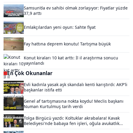
Samsun’da ev sahibi olmak zorlaşıyor: Fiyatlar yüzde
37,9 arttı
Emlakçılardan yeni oyun: Sahte fiyat
Fay hattına deprem konutu! Tartışma büyük
Konut kiraları 10 kat arttı: İl il araştırma sonucu
yayınlandı
En Çok Okunanlar
Evli kadınla yasak aşk skandalı kenti karıştırdı: AKP'li
başkanlar istifa etti
Genel af tartışmasına nokta koydu! Meclis başkanı
Numan Kurtulmuş tarih verdi
Tolga Birgücü yazdı: Koltuklar akrabalara! Kavak
Belediyesi'nde babaya fen işleri, oğula avukatlık...