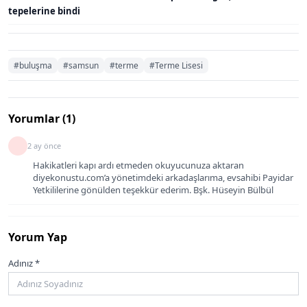
tepelerine bindi
#buluşma
#samsun
#terme
#Terme Lisesi
Yorumlar (1)
2 ay önce
Hakikatleri kapı ardı etmeden okuyucunuza aktaran
diyekonustu.com’a yönetimdeki arkadaşlarıma, evsahibi Payidar
Yetkililerine gönülden teşekkür ederim. Bşk. Hüseyin Bülbül
Yorum Yap
Adınız *