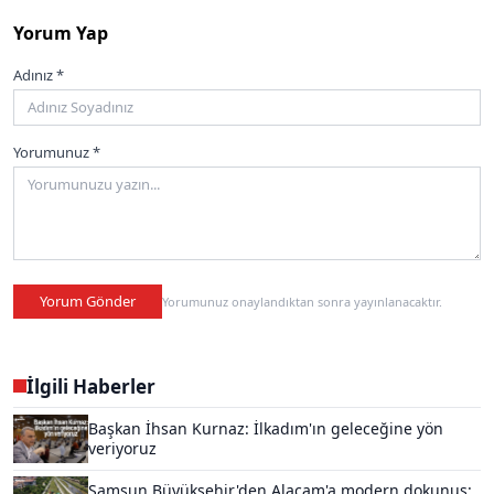
Yorum Yap
Adınız *
Yorumunuz *
Yorum Gönder
Yorumunuz onaylandıktan sonra yayınlanacaktır.
İlgili Haberler
Başkan İhsan Kurnaz: İlkadım'ın geleceğine yön
veriyoruz
Samsun Büyükşehir'den Alaçam'a modern dokunuş: