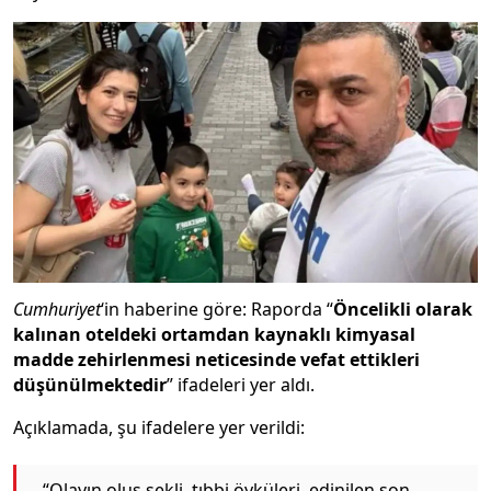
Cumhuriyet
‘in haberine göre: Raporda “
Öncelikli olarak
kalınan oteldeki ortamdan kaynaklı kimyasal
madde zehirlenmesi neticesinde vefat ettikleri
düşünülmektedir
” ifadeleri yer aldı.
Açıklamada, şu ifadelere yer verildi:
“Olayın oluş şekli, tıbbi öyküleri, edinilen son