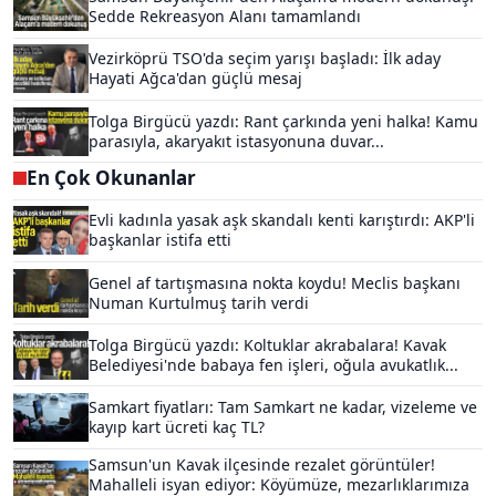
Sedde Rekreasyon Alanı tamamlandı
Vezirköprü TSO'da seçim yarışı başladı: İlk aday
Hayati Ağca'dan güçlü mesaj
Tolga Birgücü yazdı: Rant çarkında yeni halka! Kamu
parasıyla, akaryakıt istasyonuna duvar...
En Çok Okunanlar
Evli kadınla yasak aşk skandalı kenti karıştırdı: AKP'li
başkanlar istifa etti
Genel af tartışmasına nokta koydu! Meclis başkanı
Numan Kurtulmuş tarih verdi
Tolga Birgücü yazdı: Koltuklar akrabalara! Kavak
Belediyesi'nde babaya fen işleri, oğula avukatlık...
Samkart fiyatları: Tam Samkart ne kadar, vizeleme ve
kayıp kart ücreti kaç TL?
Samsun'un Kavak ilçesinde rezalet görüntüler!
Mahalleli isyan ediyor: Köyümüze, mezarlıklarımıza