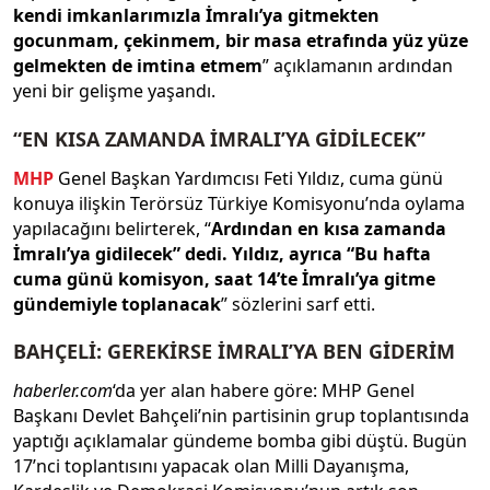
kendi imkanlarımızla İmralı’ya gitmekten
gocunmam, çekinmem, bir masa etrafında yüz yüze
gelmekten de imtina etmem
” açıklamanın ardından
yeni bir gelişme yaşandı.
“EN KISA ZAMANDA İMRALI’YA GİDİLECEK”
MHP
Genel Başkan Yardımcısı Feti Yıldız, cuma günü
konuya ilişkin Terörsüz Türkiye Komisyonu’nda oylama
yapılacağını belirterek, “
Ardından en kısa zamanda
İmralı’ya gidilecek” dedi. Yıldız, ayrıca “Bu hafta
cuma günü komisyon, saat 14’te İmralı’ya gitme
gündemiyle toplanacak
” sözlerini sarf etti.
BAHÇELİ: GEREKİRSE İMRALI’YA BEN GİDERİM
haberler.com
‘da yer alan habere göre: MHP Genel
Başkanı Devlet Bahçeli’nin partisinin grup toplantısında
yaptığı açıklamalar gündeme bomba gibi düştü. Bugün
17’nci toplantısını yapacak olan Milli Dayanışma,