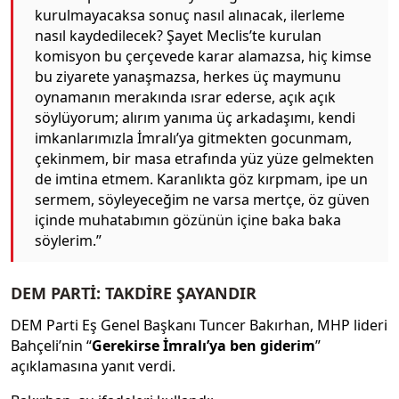
kurulmayacaksa sonuç nasıl alınacak, ilerleme
nasıl kaydedilecek? Şayet Meclis’te kurulan
komisyon bu çerçevede karar alamazsa, hiç kimse
bu ziyarete yanaşmazsa, herkes üç maymunu
oynamanın merakında ısrar ederse, açık açık
söylüyorum; alırım yanıma üç arkadaşımı, kendi
imkanlarımızla İmralı’ya gitmekten gocunmam,
çekinmem, bir masa etrafında yüz yüze gelmekten
de imtina etmem. Karanlıkta göz kırpmam, ipe un
sermem, söyleyeceğim ne varsa mertçe, öz güven
içinde muhatabımın gözünün içine baka baka
söylerim.”
DEM PARTİ: TAKDİRE ŞAYANDIR
DEM Parti Eş Genel Başkanı Tuncer Bakırhan, MHP lideri
Bahçeli’nin “
Gerekirse İmralı’ya ben giderim
”
açıklamasına yanıt verdi.