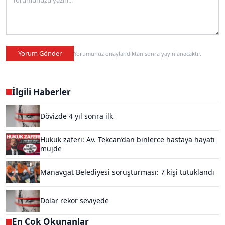
Yorum Gönder
Yorumunuz onaylandıktan sonra yayınlanacaktır.
İlgili Haberler
Dövizde 4 yıl sonra ilk
Hukuk zaferi: Av. Tekcan’dan binlerce hastaya hayati
müjde
Manavgat Belediyesi soruşturması: 7 kişi tutuklandı
Dolar rekor seviyede
En Çok Okunanlar