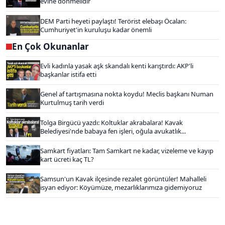
evine dönmelidir
DEM Parti heyeti paylaştı! Terörist elebaşı Öcalan:
Cumhuriyet'in kuruluşu kadar önemli
En Çok Okunanlar
Evli kadınla yasak aşk skandalı kenti karıştırdı: AKP'li
başkanlar istifa etti
Genel af tartışmasına nokta koydu! Meclis başkanı Numan
Kurtulmuş tarih verdi
Tolga Birgücü yazdı: Koltuklar akrabalara! Kavak
Belediyesi'nde babaya fen işleri, oğula avukatlık...
Samkart fiyatları: Tam Samkart ne kadar, vizeleme ve kayıp
kart ücreti kaç TL?
Samsun'un Kavak ilçesinde rezalet görüntüler! Mahalleli
isyan ediyor: Köyümüze, mezarlıklarımıza gidemiyoruz