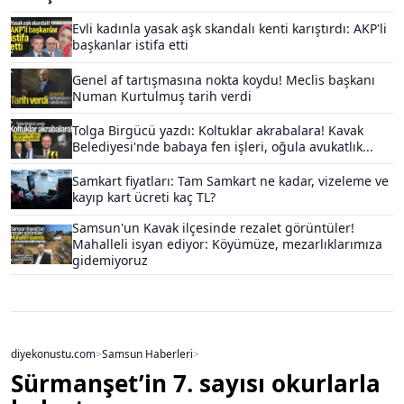
Evli kadınla yasak aşk skandalı kenti karıştırdı: AKP'li
başkanlar istifa etti
Genel af tartışmasına nokta koydu! Meclis başkanı
Numan Kurtulmuş tarih verdi
Tolga Birgücü yazdı: Koltuklar akrabalara! Kavak
Belediyesi'nde babaya fen işleri, oğula avukatlık...
Samkart fiyatları: Tam Samkart ne kadar, vizeleme ve
kayıp kart ücreti kaç TL?
Samsun'un Kavak ilçesinde rezalet görüntüler!
Mahalleli isyan ediyor: Köyümüze, mezarlıklarımıza
gidemiyoruz
diyekonustu.com
>
Samsun Haberleri
>
Sürmanşet’in 7. sayısı okurlarla