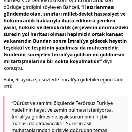
Kardeşlik ve Demokrasi Komisyonu’nun artık son
düzlüğe girdiğini söyleyen Bahçeli, “
Hazırlanması
gündemde olan, sınırları millet-devlet hassasiyet ve
hükümranlık haklarıyla ihata edilmesi gereken
yasal, hukuki ve demokratik çerçevenin önümüzdeki
sürecin yol haritası olması hepimizin ortak kanaat
ve kararıdır. Bundan sonra İmralı’ya gidecek heyetin
teşekkül ve tespitinin yapılması da muhtemeldir.
Günlerdir süregelen İmralı’ya gidilsin mi gidilmesin
mi tartışmalarına bir nokta koyulmalıdır
” diye
konuştu..
Bahçeli ayrıca şu sözlerle İmralı’ya gidebileceğini ifade
etti:
“Dürüst ve samimi ölçülerde Terörsüz Türkiye
hedefinin hayat ve zemin bulması isteniyorsa,
İmralı’ya gidilmesine ayak sürümenin hiçbir
manası da olmayacaktır. Sürecin asıl
muhataplarından birisiyle doğrudan temas