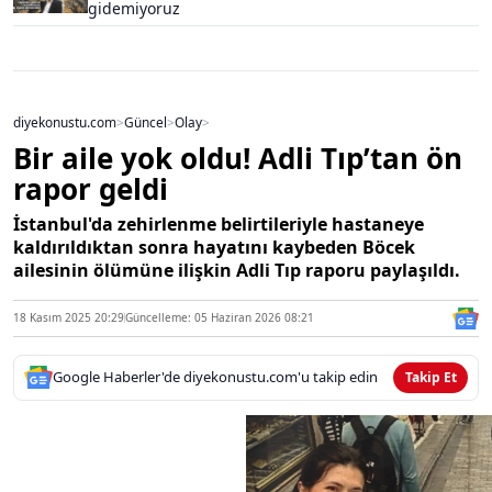
gidemiyoruz
diyekonustu.com
>
Güncel
>
Olay
>
Bir aile yok oldu! Adli Tıp’tan ön
rapor geldi
İstanbul'da zehirlenme belirtileriyle hastaneye
kaldırıldıktan sonra hayatını kaybeden Böcek
ailesinin ölümüne ilişkin Adli Tıp raporu paylaşıldı.
18 Kasım 2025 20:29
Güncelleme: 05 Haziran 2026 08:21
Google Haberler'de diyekonustu.com'u takip edin
Takip Et