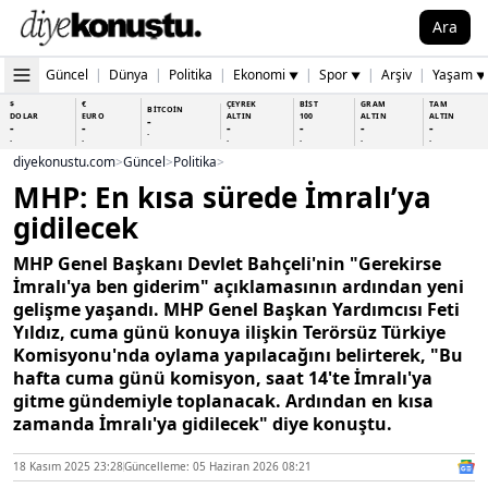
Ara
Güncel
|
Dünya
|
Politika
|
Ekonomi
|
Spor
|
Arşiv
|
Yaşam
▼
▼
▼
$
€
ÇEYREK
BİST
GRAM
TAM
BİTCOİN
DOLAR
EURO
ALTIN
100
ALTIN
ALTIN
-
-
-
-
-
-
-
-
-
-
-
-
-
-
diyekonustu.com
>
Güncel
>
Politika
>
MHP: En kısa sürede İmralı’ya
gidilecek
MHP Genel Başkanı Devlet Bahçeli'nin "Gerekirse
İmralı'ya ben giderim" açıklamasının ardından yeni
gelişme yaşandı. MHP Genel Başkan Yardımcısı Feti
Yıldız, cuma günü konuya ilişkin Terörsüz Türkiye
Komisyonu'nda oylama yapılacağını belirterek, "Bu
hafta cuma günü komisyon, saat 14'te İmralı'ya
gitme gündemiyle toplanacak. Ardından en kısa
zamanda İmralı'ya gidilecek" diye konuştu.
18 Kasım 2025 23:28
Güncelleme: 05 Haziran 2026 08:21