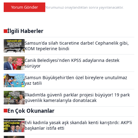
Yorum Gönder
Yorumunuz onaylandıktan sonra yayınlanacaktır.
İlgili Haberler
Samsun'da silah ticaretine darbe! Cephanelik gibi,
KOM tepelerine bindi
Canik Belediyesi'nden KPSS adaylarına destek
sürüyor
Samsun Büyükşehir’den özel bireylere unutulmaz
yaz tatili
İlkadım’da güvenli parklar projesi büyüyor! 19 park
güvenlik kameralarıyla donatılacak
En Çok Okunanlar
Evli kadınla yasak aşk skandalı kenti karıştırdı: AKP'li
başkanlar istifa etti