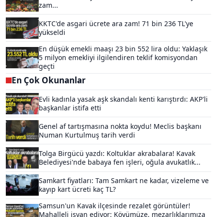
zam...
KKTC'de asgari ücrete ara zam! 71 bin 236 TL'ye
yükseldi
En düşük emekli maaşı 23 bin 552 lira oldu: Yaklaşık
5 milyon emekliyi ilgilendiren teklif komisyondan
geçti
En Çok Okunanlar
Evli kadınla yasak aşk skandalı kenti karıştırdı: AKP'li
başkanlar istifa etti
Genel af tartışmasına nokta koydu! Meclis başkanı
Numan Kurtulmuş tarih verdi
Tolga Birgücü yazdı: Koltuklar akrabalara! Kavak
Belediyesi'nde babaya fen işleri, oğula avukatlık...
Samkart fiyatları: Tam Samkart ne kadar, vizeleme ve
kayıp kart ücreti kaç TL?
Samsun'un Kavak ilçesinde rezalet görüntüler!
Mahalleli isyan ediyor: Köyümüze, mezarlıklarımıza