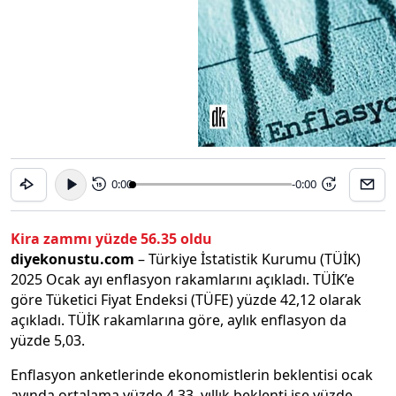
0:00
-0:00
15
15
Kira zammı yüzde 56.35 oldu
diyekonustu.com
– Türkiye İstatistik Kurumu (TÜİK)
2025 Ocak ayı enflasyon rakamlarını açıkladı. TÜİK’e
göre Tüketici Fiyat Endeksi (TÜFE) yüzde 42,12 olarak
açıkladı. TÜİK rakamlarına göre, aylık enflasyon da
yüzde 5,03.
Enflasyon anketlerinde ekonomistlerin beklentisi ocak
ayında ortalama yüzde 4,33, yıllık beklenti ise yüzde