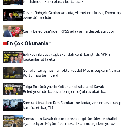
tehdidinden kalıcı olarak kurtaracak
Devlet Bahçeli: Öcalan umuda, Ahmetler göreve, Demirtaş
evine dönmelidir
Canik Belediyesi'nden KPSS adaylarına destek sürüyor
En Çok Okunanlar
Evli kadınla yasak aşk skandalı kenti karıştırdı: AKP'li
başkanlar istifa etti
Genel af tartışmasına nokta koydu! Meclis başkanı Numan
Kurtulmuş tarih verdi
Tolga Birgücü yazdı: Koltuklar akrabalara! Kavak
Belediyesi'nde babaya fen işleri, oğula avukatlık...
Samkart fiyatları: Tam Samkart ne kadar, vizeleme ve kayıp
kart ücreti kaç TL?
Samsun'un Kavak ilçesinde rezalet görüntüler! Mahalleli
isyan ediyor: Köyümüze, mezarlıklarımıza gidemiyoruz