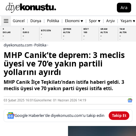
Ara
Güncel
|
Dünya
|
Politika
|
Ekonomi
|
Spor
|
Arşiv
|
Yaşam
▼
▼
▼
$
€
ÇEYREK
BİST
GRAM
TAM
BİTCOİN
DOLAR
EURO
ALTIN
100
ALTIN
ALTIN
-
-
-
-
-
-
-
-
-
-
-
-
-
-
diyekonustu.com
>
Politika
>
MHP Canik’te deprem: 3 meclis
üyesi ve 70’e yakın partili
yollarını ayırdı
MHP Canik İlçe Teşkilatı’ndan istifa haberi geldi. 3
meclis üyesi ve 70 yakın parti üyesi istifa etti.
03 Şubat 2025 16:01
Güncelleme: 01 Haziran 2026 14:19
Google Haberler'de diyekonustu.com'u takip edin
Takip Et