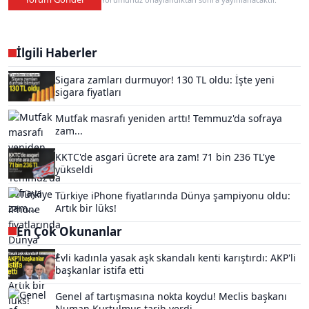
İlgili Haberler
Sigara zamları durmuyor! 130 TL oldu: İşte yeni
sigara fiyatları
Mutfak masrafı yeniden arttı! Temmuz'da sofraya
zam...
KKTC'de asgari ücrete ara zam! 71 bin 236 TL'ye
yükseldi
Türkiye iPhone fiyatlarında Dünya şampiyonu oldu:
Artık bir lüks!
En Çok Okunanlar
Evli kadınla yasak aşk skandalı kenti karıştırdı: AKP'li
başkanlar istifa etti
Genel af tartışmasına nokta koydu! Meclis başkanı
Numan Kurtulmuş tarih verdi