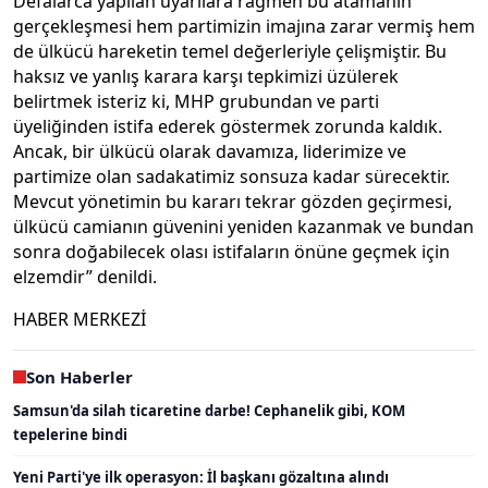
Defalarca yapılan uyarılara rağmen bu atamanın
gerçekleşmesi hem partimizin imajına zarar vermiş hem
de ülkücü hareketin temel değerleriyle çelişmiştir. Bu
haksız ve yanlış karara karşı tepkimizi üzülerek
belirtmek isteriz ki, MHP grubundan ve parti
üyeliğinden istifa ederek göstermek zorunda kaldık.
Ancak, bir ülkücü olarak davamıza, liderimize ve
partimize olan sadakatimiz sonsuza kadar sürecektir.
Mevcut yönetimin bu kararı tekrar gözden geçirmesi,
ülkücü camianın güvenini yeniden kazanmak ve bundan
sonra doğabilecek olası istifaların önüne geçmek için
elzemdir” denildi.
HABER MERKEZİ
Son Haberler
Samsun'da silah ticaretine darbe! Cephanelik gibi, KOM
tepelerine bindi
Yeni Parti'ye ilk operasyon: İl başkanı gözaltına alındı