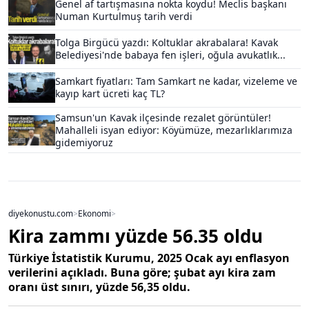
Genel af tartışmasına nokta koydu! Meclis başkanı
Numan Kurtulmuş tarih verdi
Tolga Birgücü yazdı: Koltuklar akrabalara! Kavak
Belediyesi'nde babaya fen işleri, oğula avukatlık...
Samkart fiyatları: Tam Samkart ne kadar, vizeleme ve
kayıp kart ücreti kaç TL?
Samsun'un Kavak ilçesinde rezalet görüntüler!
Mahalleli isyan ediyor: Köyümüze, mezarlıklarımıza
gidemiyoruz
diyekonustu.com
>
Ekonomi
>
Kira zammı yüzde 56.35 oldu
Türkiye İstatistik Kurumu, 2025 Ocak ayı enflasyon
verilerini açıkladı. Buna göre; şubat ayı kira zam
oranı üst sınırı, yüzde 56,35 oldu.