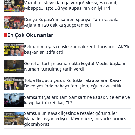
Vozinha listeye damga vurgu! Messi, Haaland,
Mbappe... İşte Dünya Kupası'nın en iyi 11'i
Dünya Kupası'nın sahibi İspanya: Tarih yazdılar!
Arjantin 120 dakika şut çekemedi
En Çok Okunanlar
Evli kadınla yasak aşk skandalı kenti karıştırdı: AKP'li
başkanlar istifa etti
Genel af tartışmasına nokta koydu! Meclis başkanı
Numan Kurtulmuş tarih verdi
Tolga Birgücü yazdı: Koltuklar akrabalara! Kavak
Belediyesi'nde babaya fen işleri, oğula avukatlık...
Samkart fiyatları: Tam Samkart ne kadar, vizeleme ve
kayıp kart ücreti kaç TL?
Samsun'un Kavak ilçesinde rezalet görüntüler!
Mahalleli isyan ediyor: Köyümüze, mezarlıklarımıza
gidemiyoruz