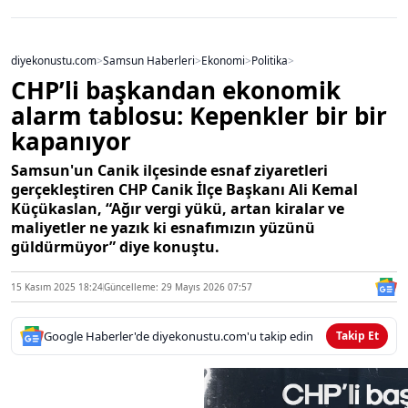
diyekonustu.com
>
Samsun Haberleri
>
Ekonomi
>
Politika
>
CHP’li başkandan ekonomik
alarm tablosu: Kepenkler bir bir
kapanıyor
Samsun'un Canik ilçesinde esnaf ziyaretleri
gerçekleştiren CHP Canik İlçe Başkanı Ali Kemal
Küçükaslan, “Ağır vergi yükü, artan kiralar ve
maliyetler ne yazık ki esnafımızın yüzünü
güldürmüyor” diye konuştu.
15 Kasım 2025 18:24
Güncelleme: 29 Mayıs 2026 07:57
Google Haberler'de diyekonustu.com'u takip edin
Takip Et