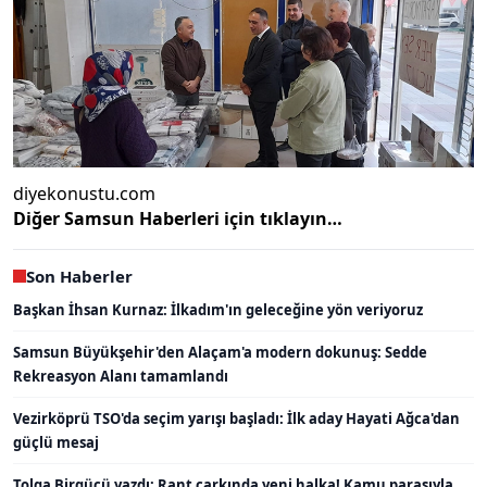
diyekonustu.com
Diğer Samsun Haberleri için tıklayın…
Son Haberler
Başkan İhsan Kurnaz: İlkadım'ın geleceğine yön veriyoruz
Samsun Büyükşehir'den Alaçam'a modern dokunuş: Sedde
Rekreasyon Alanı tamamlandı
Vezirköprü TSO'da seçim yarışı başladı: İlk aday Hayati Ağca'dan
güçlü mesaj
Tolga Birgücü yazdı: Rant çarkında yeni halka! Kamu parasıyla,