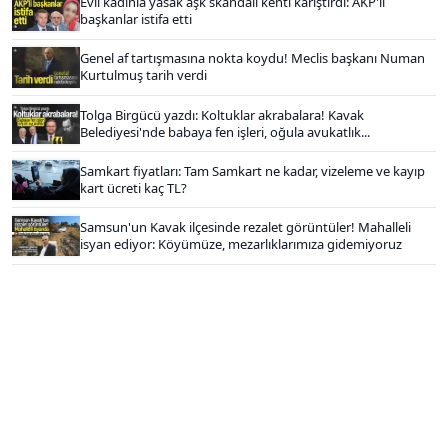
Evli kadınla yasak aşk skandalı kenti karıştırdı: AKP'li
başkanlar istifa etti
Genel af tartışmasına nokta koydu! Meclis başkanı Numan
Kurtulmuş tarih verdi
Tolga Birgücü yazdı: Koltuklar akrabalara! Kavak
Belediyesi'nde babaya fen işleri, oğula avukatlık...
Samkart fiyatları: Tam Samkart ne kadar, vizeleme ve kayıp
kart ücreti kaç TL?
Samsun'un Kavak ilçesinde rezalet görüntüler! Mahalleli
isyan ediyor: Köyümüze, mezarlıklarımıza gidemiyoruz