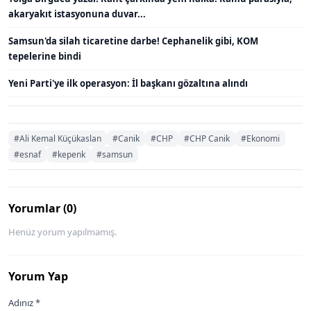
akaryakıt istasyonuna duvar...
Samsun'da silah ticaretine darbe! Cephanelik gibi, KOM
tepelerine bindi
Yeni Parti'ye ilk operasyon: İl başkanı gözaltına alındı
#Ali Kemal Küçükaslan
#Canik
#CHP
#CHP Canik
#Ekonomi
#esnaf
#kepenk
#samsun
Yorumlar (0)
Henüz yorum yapılmamış.
Yorum Yap
Adınız *