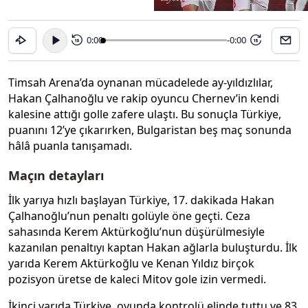
0:00
-0:00
15
15
Timsah Arena’da oynanan mücadelede ay-yıldızlılar,
Hakan Çalhanoğlu ve rakip oyuncu Chernev’in kendi
kalesine attığı golle zafere ulaştı. Bu sonuçla Türkiye,
puanını 12’ye çıkarırken, Bulgaristan beş maç sonunda
hâlâ puanla tanışamadı.
Maçın detayları
İlk yarıya hızlı başlayan Türkiye, 17. dakikada Hakan
Çalhanoğlu’nun penaltı golüyle öne geçti. Ceza
sahasında Kerem Aktürkoğlu’nun düşürülmesiyle
kazanılan penaltıyı kaptan Hakan ağlarla buluşturdu. İlk
yarıda Kerem Aktürkoğlu ve Kenan Yıldız birçok
pozisyon üretse de kaleci Mitov gole izin vermedi.
İkinci yarıda Türkiye, oyunda kontrolü elinde tuttu ve 83.