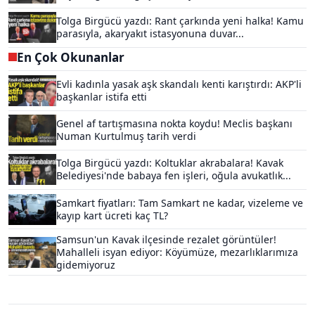
Tolga Birgücü yazdı: Rant çarkında yeni halka! Kamu
parasıyla, akaryakıt istasyonuna duvar...
En Çok Okunanlar
Evli kadınla yasak aşk skandalı kenti karıştırdı: AKP'li
başkanlar istifa etti
Genel af tartışmasına nokta koydu! Meclis başkanı
Numan Kurtulmuş tarih verdi
Tolga Birgücü yazdı: Koltuklar akrabalara! Kavak
Belediyesi'nde babaya fen işleri, oğula avukatlık...
Samkart fiyatları: Tam Samkart ne kadar, vizeleme ve
kayıp kart ücreti kaç TL?
Samsun'un Kavak ilçesinde rezalet görüntüler!
Mahalleli isyan ediyor: Köyümüze, mezarlıklarımıza
gidemiyoruz