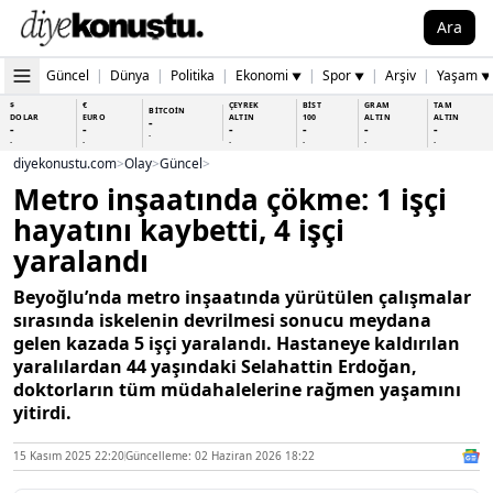
Ara
Güncel
|
Dünya
|
Politika
|
Ekonomi
|
Spor
|
Arşiv
|
Yaşam
▼
▼
▼
$
€
ÇEYREK
BİST
GRAM
TAM
BİTCOİN
DOLAR
EURO
ALTIN
100
ALTIN
ALTIN
-
-
-
-
-
-
-
-
-
-
-
-
-
-
diyekonustu.com
>
Olay
>
Güncel
>
Metro inşaatında çökme: 1 işçi
hayatını kaybetti, 4 işçi
yaralandı
Beyoğlu’nda metro inşaatında yürütülen çalışmalar
sırasında iskelenin devrilmesi sonucu meydana
gelen kazada 5 işçi yaralandı. Hastaneye kaldırılan
yaralılardan 44 yaşındaki Selahattin Erdoğan,
doktorların tüm müdahalelerine rağmen yaşamını
yitirdi.
15 Kasım 2025 22:20
Güncelleme: 02 Haziran 2026 18:22