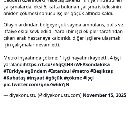
Caddesi üzerindeki Kabataş İskelesi’nin yanında süren
çalışmalarda, eksi 6. katta bulunan çalışma iskelesinin
aniden çökmesi sonucu işçiler göçük altında kaldı.
Olayın ardından bölgeye çok sayıda ambulans, polis ve
itfaiye ekibi sevk edildi. Yaralı bir işçi ekipler tarafından
çıkarılarak hastaneye kaldırıldı, diğer işçilere ulaşmak
için çalışmalar devam etti.
Metro inşaatında çökme: 1 işçi hayatını kaybetti, 4 işçi
yaralandı
https://t.co/nSqQIHRrWF
#Sondakika
#Türkiye
#gündem
#İstanbul
#metro
#Beşiktaş
#Kabataş
#inşaat
#göçük
#çökme
#işçi
pic.twitter.com/gnvZw66YjN
— diyekonustu (@diyekonustucom)
November 15, 2025