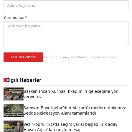
Yorumunuz *
Yorum Gönder
Yorumunuz onaylandıktan sonra yayınlanacaktır.
İlgili Haberler
Başkan İhsan Kurnaz: İlkadım'ın geleceğine yön
veriyoruz
Samsun Büyükşehir'den Alaçam'a modern dokunuş:
Sedde Rekreasyon Alanı tamamlandı
Vezirköprü TSO'da seçim yarışı başladı: İlk aday
Hayati Ağca'dan güçlü mesaj