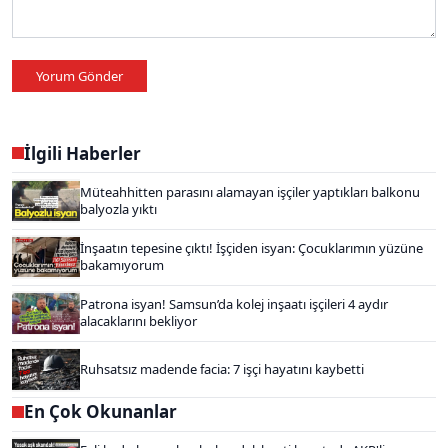
Yorum Gönder
İlgili Haberler
Müteahhitten parasını alamayan işçiler yaptıkları balkonu
balyozla yıktı
İnşaatın tepesine çıktı! İşçiden isyan: Çocuklarımın yüzüne
bakamıyorum
Patrona isyan! Samsun’da kolej inşaatı işçileri 4 aydır
alacaklarını bekliyor
Ruhsatsız madende facia: 7 işçi hayatını kaybetti
En Çok Okunanlar