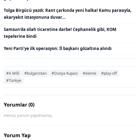
Tolga Birgücü yazdı: Rant çarkında yeni halka! Kamu parasıyla,
akaryakıt istasyonuna duvar...
Samsun'da silah ticaretine darbe! Cephanelik gibi, KOM
tepelerine bindi
Yeni Parti'ye ilk operasyon: İl başkanı gözaltına alındı
#A Milli
#bulgaristan
#Dünya Kupası
#eleme
#play-off
#Türkiye
Yorumlar (0)
Henüz yorum yapılmamış.
Yorum Yap