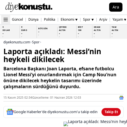
Ara
Güncel
|
Dünya
|
Politika
|
Ekonomi
|
Spor
|
Arşiv
|
Yaşam
▼
▼
▼
$
€
ÇEYREK
BİST
GRAM
TAM
BİTCOİN
DOLAR
EURO
ALTIN
100
ALTIN
ALTIN
-
-
-
-
-
-
-
-
-
-
-
-
-
-
diyekonustu.com
>
Spor
>
Laporta açıkladı: Messi’nin
heykeli dikilecek
Barcelona Başkanı Joan Laporta, efsane futbolcu
Lionel Messi’yi onurlandırmak için Camp Nou’nun
önüne dikilecek heykelin tasarımı üzerinde
çalışmaların sürdüğünü duyurdu.
15 Kasım 2025 02:34
Güncelleme: 01 Haziran 2026 12:03
Google Haberler'de diyekonustu.com'u takip edin
Takip Et