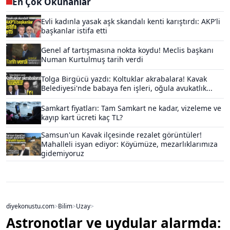
En Çok Okunanlar
Evli kadınla yasak aşk skandalı kenti karıştırdı: AKP'li
başkanlar istifa etti
Genel af tartışmasına nokta koydu! Meclis başkanı
Numan Kurtulmuş tarih verdi
Tolga Birgücü yazdı: Koltuklar akrabalara! Kavak
Belediyesi'nde babaya fen işleri, oğula avukatlık...
Samkart fiyatları: Tam Samkart ne kadar, vizeleme ve
kayıp kart ücreti kaç TL?
Samsun'un Kavak ilçesinde rezalet görüntüler!
Mahalleli isyan ediyor: Köyümüze, mezarlıklarımıza
gidemiyoruz
diyekonustu.com
>
Bilim
>
Uzay
>
Astronotlar ve uydular alarmda: