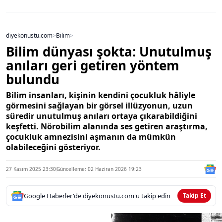
diyekonustu.com
>
Bilim
>
Bilim dünyası şokta: Unutulmuş
anıları geri getiren yöntem
bulundu
Bilim insanları, kişinin kendini çocukluk hâliyle
görmesini sağlayan bir görsel illüzyonun, uzun
süredir unutulmuş anıları ortaya çıkarabildiğini
keşfetti. Nörobilim alanında ses getiren araştırma,
çocukluk amnezisini aşmanın da mümkün
olabileceğini gösteriyor.
27 Kasım 2025 23:30
Güncelleme: 02 Haziran 2026 19:23
Google Haberler'de diyekonustu.com'u takip edin
Takip Et