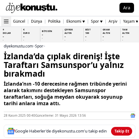
Ara
Güncel
|
Dünya
|
Politika
|
Ekonomi
|
Spor
|
Arşiv
|
Yaşam
▼
▼
▼
$
€
ÇEYREK
BİST
GRAM
TAM
BİTCOİN
DOLAR
EURO
ALTIN
100
ALTIN
ALTIN
-
-
-
-
-
-
-
-
-
-
-
-
-
-
diyekonustu.com
>
Spor
>
İzlanda’da çıplak direniş! İşte
Taraftarı Samsunspor’u yalnız
bırakmadı
İzlanda’nın -10 derecesine rağmen tribünde yerini
alarak takımını destekleyen Samsunspor
taraftarları, soğuğa meydan okuyarak soyunup
tarihi anlara imza attı.
28 Kasım 2025 00:40
Güncelleme: 31 Mayıs 2026 13:56
Google Haberler'de diyekonustu.com'u takip edin
Takip Et