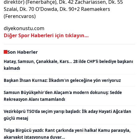
direktör) (Fenerbahçe), Dk. 42 Zachariassen, Dk. 55
Szalai, Dk. 70 O’Dowda, Dk. 90+2 Raemaekers
(Ferencvaros)
diyekonustu.com
Diğer Spor Haberleri için tıklayın…
Son Haberler
Hatay, Samsun, Çanakkale, Kars... 28 ilde CHP'li belediye başkanı
kalmadı
Başkan İhsan Kurnaz: İlkadım'ın geleceğine yön veriyoruz
Samsun Büyükşehir'den Alaçam'a modern dokunuş: Sedde
Rekreasyon Alanı tamamlandı
Vezirköprü TSO'da seçim yarışı başladı: İlk aday Hayati Ağca'dan
güçlü mesaj
Tolga Birgücü yazdı: Rant çarkında yeni halka! Kamu parasıyla,
akaryakıt istasyonuna duvar...