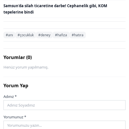
Samsun'da silah ticaretine darbe! Cephanelik gibi, KOM
tepelerine bindi
#anı
#çocukluk
#deney
#hafıza
#hatıra
Yorumlar (0)
Henüz yorum yapılmamış.
Yorum Yap
Adınız *
Yorumunuz *