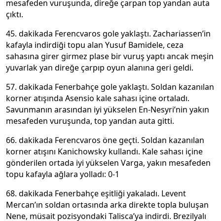
mesafeden vuruşunda, direğe çarpan top yandan auta
çıktı.
45. dakikada Ferencvaros gole yaklaştı. Zachariassen’in
kafayla indirdiği topu alan Yusuf Bamidele, ceza
sahasına girer girmez plase bir vuruş yaptı ancak meşin
yuvarlak yan direğe çarpıp oyun alanına geri geldi.
57. dakikada Fenerbahçe gole yaklaştı. Soldan kazanılan
korner atışında Asensio kale sahası içine ortaladı.
Savunmanın arasından iyi yükselen En-Nesyri’nin yakın
mesafeden vuruşunda, top yandan auta gitti.
66. dakikada Ferencvaros öne geçti. Soldan kazanılan
korner atışını Kanichowsky kullandı. Kale sahası içine
gönderilen ortada iyi yükselen Varga, yakın mesafeden
topu kafayla ağlara yolladı: 0-1
68. dakikada Fenerbahçe eşitliği yakaladı. Levent
Mercan’ın soldan ortasında arka direkte topla buluşan
Nene, müsait pozisyondaki Talisca’ya indirdi. Brezilyalı