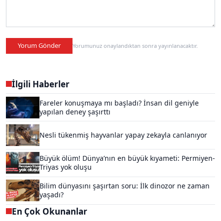
Yorum Gönder
Yorumunuz onaylandıktan sonra yayınlanacaktır.
İlgili Haberler
Fareler konuşmaya mı başladı? İnsan dil geniyle
yapılan deney şaşırttı
Nesli tükenmiş hayvanlar yapay zekayla canlanıyor
Büyük ölüm! Dünya’nın en büyük kıyameti: Permiyen-
Triyas yok oluşu
Bilim dünyasını şaşırtan soru: İlk dinozor ne zaman
yaşadı?
En Çok Okunanlar