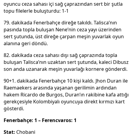
oyuncu ceza sahası içi sağ çaprazından sert bir şutla
topu filelerle buluşturdu: 1-1
79. dakikada Fenerbahçe direğe takıldı. Talisca’nın
pasında topla buluşan Nene’nin ceza yayı üzerinden
sert şutunda, üst direğe çarpan meşin yuvarlak oyun
alanına geri döndü.
82. dakikada ceza sahası dışı sağ çaprazında topla
buluşan Talisca’nın uzaktan sert şutunda, kaleci Dibusz
son anda uzanarak meşin yuvarlağı kornere gönderdi.
90+1. dakikada Fenerbahçe 10 kişi kaldı. Jhon Duran ile
Raemaekers arasında yaşanan gerilimin ardından
hakem Ricardo de Burgos, Duran’ın rakibine kafa attığı
gerekçesiyle Kolombiyalı oyuncuya direkt kırmızı kart
gösterdi.
Fenerbahçe: 1 – Ferencvaros: 1
Stat:
Chobani