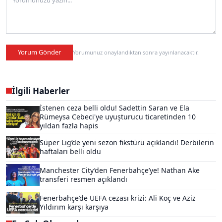
Yorum Gönder
Yorumunuz onaylandıktan sonra yayınlanacaktır.
İlgili Haberler
İstenen ceza belli oldu! Sadettin Saran ve Ela
Rümeysa Cebeci'ye uyuşturucu ticaretinden 10
yıldan fazla hapis
Süper Lig’de yeni sezon fikstürü açıklandı! Derbilerin
haftaları belli oldu
Manchester City’den Fenerbahçe’ye! Nathan Ake
transferi resmen açıklandı
Fenerbahçe’de UEFA cezası krizi: Ali Koç ve Aziz
Yıldırım karşı karşıya