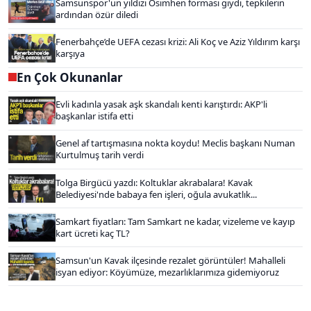
Samsunspor'un yıldızı Osimhen forması giydi, tepkilerin
ardından özür diledi
Fenerbahçe’de UEFA cezası krizi: Ali Koç ve Aziz Yıldırım karşı
karşıya
En Çok Okunanlar
Evli kadınla yasak aşk skandalı kenti karıştırdı: AKP'li
başkanlar istifa etti
Genel af tartışmasına nokta koydu! Meclis başkanı Numan
Kurtulmuş tarih verdi
Tolga Birgücü yazdı: Koltuklar akrabalara! Kavak
Belediyesi'nde babaya fen işleri, oğula avukatlık...
Samkart fiyatları: Tam Samkart ne kadar, vizeleme ve kayıp
kart ücreti kaç TL?
Samsun'un Kavak ilçesinde rezalet görüntüler! Mahalleli
isyan ediyor: Köyümüze, mezarlıklarımıza gidemiyoruz