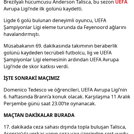
Brezilyalı hücumcusu Anderson Talisca, bu sezon
UEFA
Avrupa Ligi’nde ilk golünü kaydetti.
Ligde 6 golü bulunan deneyimli oyuncu, UEFA
Şampiyonlar Ligi eleme turunda da Feyenoord ağlarını
havalandırmıştı.
Müsabakanın 69. dakikasında takımının beraberlik
golünü kaydeden tecrübeli futbolcu, lig ve UEFA
Şampiyonlar Ligi elemesinin ardından UEFA Avrupa
Ligi’nde de skor katkısı verdi.
İŞTE SONRAKİ MAÇIMIZ
Domenico Tedesco ve öğrencileri, UEFA Avrupa Ligi’nin
6. haftasında Brann’a konuk olacak. Karşılaşma 11 Aralık
Perşembe günü saat 23.00’te oynanacak.
MAÇTAN DAKİKALAR BURADA
17. dakikada ceza sahası dışında topla buluşan Talisca,
Asensio’yla verkaç yapıp ceza yayı üzerinden sert vurdu