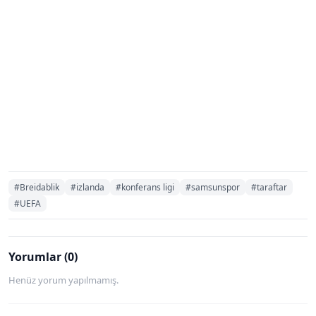
#Breidablik
#izlanda
#konferans ligi
#samsunspor
#taraftar
#UEFA
Yorumlar (0)
Henüz yorum yapılmamış.