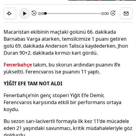
0:00
-0:00
15
15
Macaristan ekibinin maçtaki golünü 66. dakikada
Barnabas Varga atarken, temsilcimize 1 puanı getiren
golü 69. dakikada Anderson Talisca kaydederken, Jhon
Duran 90+2. dakikada kırmızı kart gördü.
Fenerbahçe
takım, bu skorun ardından puanını 8’e
yükseltti. Ferencvaros ise puanını 11 yaptı.
YİĞİT EFE TAM NOT ALDI
Fenerbahçe’nin genç stoperi Yiğit Efe Demir,
Ferencvaros karşısında etkili bir performans ortaya
koydu.
Bu sezon sarı-lacivertli formayla ilk kez 11’de mücadele
eden 21 yaşındaki savunmacı, kritik müdahaleleriyle göz
doldurdu.