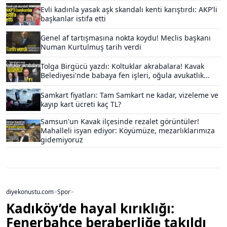
Evli kadınla yasak aşk skandalı kenti karıştırdı: AKP'li
başkanlar istifa etti
Genel af tartışmasına nokta koydu! Meclis başkanı
Numan Kurtulmuş tarih verdi
Tolga Birgücü yazdı: Koltuklar akrabalara! Kavak
Belediyesi'nde babaya fen işleri, oğula avukatlık...
Samkart fiyatları: Tam Samkart ne kadar, vizeleme ve
kayıp kart ücreti kaç TL?
Samsun'un Kavak ilçesinde rezalet görüntüler!
Mahalleli isyan ediyor: Köyümüze, mezarlıklarımıza
gidemiyoruz
diyekonustu.com
>
Spor
>
Kadıköy’de hayal kırıklığı:
Fenerbahçe beraberliğe takıldı