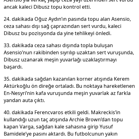
ancak kaleci Dibusz topu kontrol etti.
24. dakikada Oğuz Aydın’ın pasında topu alan Asensio,
ceza sahası dışı sağ çaprazından sert vurdu, kaleci
Dibusz bu pozisyonda da yine tehlikeyi önledi.
33. dakikada ceza sahası dışında topla buluşan
Asensio’nun rakibinden sıyrılıp uzaktan sert vuruşunda,
Dibusz uzanarak meşin yuvarlağı uzaklaştırmayı
başardı.
35. dakikada sağdan kazanılan korner atışında Kerem
Aktürkoğlu ön direğe ortaladı. Bu noktaya hareketlenen
En-Nesyri’nin kafa vuruşunda meşin yuvarlak az farkla
yandan auta çıktı.
40. dakikada Ferencvaros etkili geldi. Makreckis’in
kullandığı uzun taç atışında Archie Brown’dan topu
kapan Varga, sağdan kale sahasına girip Yusuf
Bamidele’ye pasını aktardı. Bu futbolcunun yakın