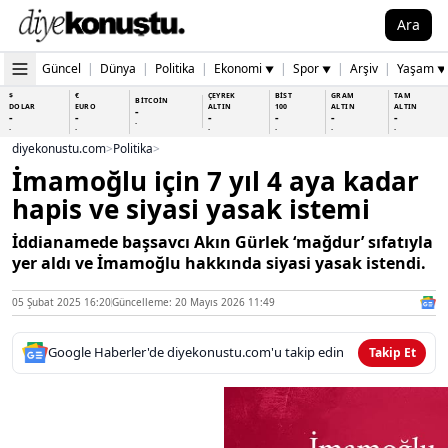
Ara
Güncel
|
Dünya
|
Politika
|
Ekonomi
|
Spor
|
Arşiv
|
Yaşam
▼
▼
▼
$
€
ÇEYREK
BİST
GRAM
TAM
BİTCOİN
DOLAR
EURO
ALTIN
100
ALTIN
ALTIN
-
-
-
-
-
-
-
-
-
-
-
-
-
-
diyekonustu.com
>
Politika
>
İmamoğlu için 7 yıl 4 aya kadar
hapis ve siyasi yasak istemi
İddianamede başsavcı Akın Gürlek ‘mağdur’ sıfatıyla
yer aldı ve İmamoğlu hakkında siyasi yasak istendi.
05 Şubat 2025 16:20
Güncelleme: 20 Mayıs 2026 11:49
Google Haberler'de diyekonustu.com'u takip edin
Takip Et