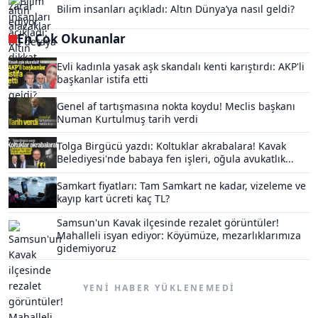
Bilim insanları açıkladı: Altın Dünya’ya nasıl geldi?
En Çok Okunanlar
Evli kadınla yasak aşk skandalı kenti karıştırdı: AKP'li
başkanlar istifa etti
Genel af tartışmasına nokta koydu! Meclis başkanı
Numan Kurtulmuş tarih verdi
Tolga Birgücü yazdı: Koltuklar akrabalara! Kavak
Belediyesi'nde babaya fen işleri, oğula avukatlık...
Samkart fiyatları: Tam Samkart ne kadar, vizeleme ve
kayıp kart ücreti kaç TL?
Samsun'un Kavak ilçesinde rezalet görüntüler!
Mahalleli isyan ediyor: Köyümüze, mezarlıklarımıza
gidemiyoruz
YENI HABER YÜKLENEMEDI