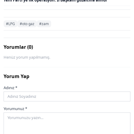
Yeni Parti'ye ilk operasyon: İl başkanı gözaltına alındı
#LPG
#oto gaz
#zam
Yorumlar (0)
Henüz yorum yapılmamış.
Yorum Yap
Adınız *
Yorumunuz *