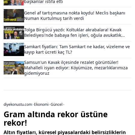
başkanlar istifa etti
Genel af tartışmasına nokta koydu! Meclis başkanı
Numan Kurtulmuş tarih verdi
Tolga Birgücü yazdı: Koltuklar akrabalara! Kavak
Belediyesi'nde babaya fen işleri, oğula avukatlık...
Samkart fiyatları: Tam Samkart ne kadar, vizeleme ve
kayıp kart ücreti kaç TL?
Samsun'un Kavak ilçesinde rezalet görüntüler!
Mahalleli isyan ediyor: Köyümüze, mezarlıklarımıza
gidemiyoruz
diyekonustu.com
>
Ekonomi
>
Güncel
>
Gram altında rekor üstüne
rekor!
Altın fiyatları, küresel piyasalardaki belirsizliklerin