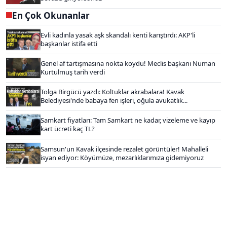
En Çok Okunanlar
Evli kadınla yasak aşk skandalı kenti karıştırdı: AKP'li
başkanlar istifa etti
Genel af tartışmasına nokta koydu! Meclis başkanı Numan
Kurtulmuş tarih verdi
Tolga Birgücü yazdı: Koltuklar akrabalara! Kavak
Belediyesi'nde babaya fen işleri, oğula avukatlık...
Samkart fiyatları: Tam Samkart ne kadar, vizeleme ve kayıp
kart ücreti kaç TL?
Samsun'un Kavak ilçesinde rezalet görüntüler! Mahalleli
isyan ediyor: Köyümüze, mezarlıklarımıza gidemiyoruz