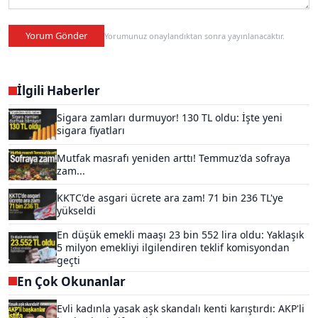
Yorum Gönder
Yorumunuz onaylandıktan sonra yayınlanacaktır.
İlgili Haberler
Sigara zamları durmuyor! 130 TL oldu: İşte yeni
sigara fiyatları
Mutfak masrafı yeniden arttı! Temmuz'da sofraya
zam...
KKTC'de asgari ücrete ara zam! 71 bin 236 TL'ye
yükseldi
En düşük emekli maaşı 23 bin 552 lira oldu: Yaklaşık
5 milyon emekliyi ilgilendiren teklif komisyondan
geçti
En Çok Okunanlar
Evli kadınla yasak aşk skandalı kenti karıştırdı: AKP'li