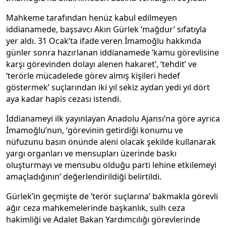
Mahkeme tarafından henüz kabul edilmeyen
iddianamede, başsavcı Akın Gürlek ‘mağdur’ sıfatıyla
yer aldı. 31 Ocak’ta ifade veren İmamoğlu hakkında
günler sonra hazırlanan iddianamede ‘kamu görevlisine
karşı görevinden dolayı alenen hakaret’, ‘tehdit’ ve
‘terörle mücadelede görev almış kişileri hedef
göstermek’ suçlarından iki yıl sekiz aydan yedi yıl dört
aya kadar hapis cezası istendi.
İddianameyi ilk yayınlayan Anadolu Ajansı’na göre ayrıca
İmamoğlu’nun, ‘görevinin getirdiği konumu ve
nüfuzunu basın önünde aleni olacak şekilde kullanarak
yargı organları ve mensupları üzerinde baskı
oluşturmayı ve mensubu olduğu parti lehine etkilemeyi
amaçladığının’ değerlendirildiği belirtildi.
Gürlek’in geçmişte de ‘terör suçlarına’ bakmakla görevli
ağır ceza mahkemelerinde başkanlık, sulh ceza
hakimliği ve Adalet Bakan Yardımcılığı görevlerinde