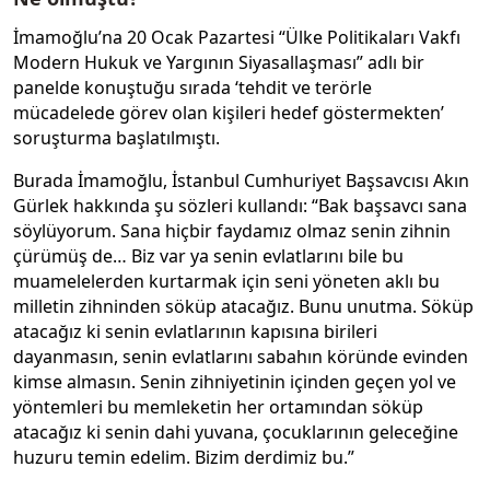
İmamoğlu’na 20 Ocak Pazartesi “Ülke Politikaları Vakfı
Modern Hukuk ve Yargının Siyasallaşması” adlı bir
panelde konuştuğu sırada ‘tehdit ve terörle
mücadelede görev olan kişileri hedef göstermekten’
soruşturma başlatılmıştı.
Burada İmamoğlu, İstanbul Cumhuriyet Başsavcısı Akın
Gürlek hakkında şu sözleri kullandı: “Bak başsavcı sana
söylüyorum. Sana hiçbir faydamız olmaz senin zihnin
çürümüş de… Biz var ya senin evlatlarını bile bu
muamelelerden kurtarmak için seni yöneten aklı bu
milletin zihninden söküp atacağız. Bunu unutma. Söküp
atacağız ki senin evlatlarının kapısına birileri
dayanmasın, senin evlatlarını sabahın köründe evinden
kimse almasın. Senin zihniyetinin içinden geçen yol ve
yöntemleri bu memleketin her ortamından söküp
atacağız ki senin dahi yuvana, çocuklarının geleceğine
huzuru temin edelim. Bizim derdimiz bu.”