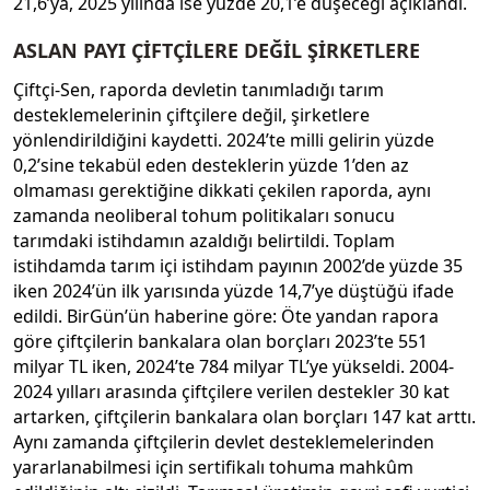
21,6’ya, 2025 yılında ise yüzde 20,1’e düşeceği açıklandı.
ASLAN PAYI ÇİFTÇİLERE DEĞİL ŞİRKETLERE
Çiftçi-Sen, raporda devletin tanımladığı tarım
desteklemelerinin çiftçilere değil, şirketlere
yönlendirildiğini kaydetti. 2024’te milli gelirin yüzde
0,2’sine tekabül eden desteklerin yüzde 1’den az
olmaması gerektiğine dikkati çekilen raporda, aynı
zamanda neoliberal tohum politikaları sonucu
tarımdaki istihdamın azaldığı belirtildi. Toplam
istihdamda tarım içi istihdam payının 2002’de yüzde 35
iken 2024’ün ilk yarısında yüzde 14,7’ye düştüğü ifade
edildi. BirGün’ün haberine göre: Öte yandan rapora
göre çiftçilerin bankalara olan borçları 2023’te 551
milyar TL iken, 2024’te 784 milyar TL’ye yükseldi. 2004-
2024 yılları arasında çiftçilere verilen destekler 30 kat
artarken, çiftçilerin bankalara olan borçları 147 kat arttı.
Aynı zamanda çiftçilerin devlet desteklemelerinden
yararlanabilmesi için sertifikalı tohuma mahkûm