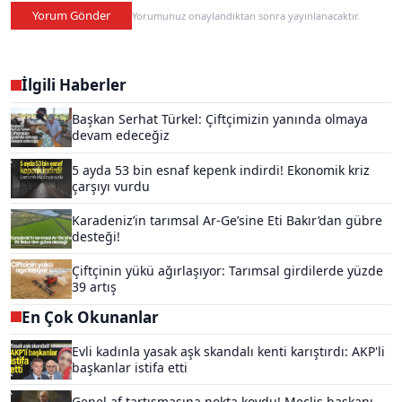
Yorum Gönder
Yorumunuz onaylandıktan sonra yayınlanacaktır.
İlgili Haberler
Başkan Serhat Türkel: Çiftçimizin yanında olmaya
devam edeceğiz
5 ayda 53 bin esnaf kepenk indirdi! Ekonomik kriz
çarşıyı vurdu
Karadeniz’in tarımsal Ar-Ge’sine Eti Bakır’dan gübre
desteği!
Çiftçinin yükü ağırlaşıyor: Tarımsal girdilerde yüzde
39 artış
En Çok Okunanlar
Evli kadınla yasak aşk skandalı kenti karıştırdı: AKP'li
başkanlar istifa etti
Genel af tartışmasına nokta koydu! Meclis başkanı