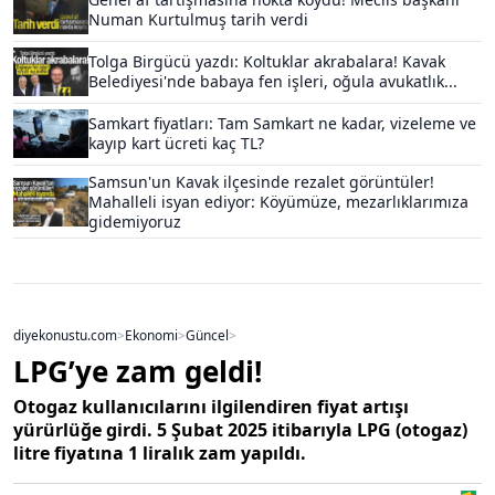
Numan Kurtulmuş tarih verdi
Tolga Birgücü yazdı: Koltuklar akrabalara! Kavak
Belediyesi'nde babaya fen işleri, oğula avukatlık...
Samkart fiyatları: Tam Samkart ne kadar, vizeleme ve
kayıp kart ücreti kaç TL?
Samsun'un Kavak ilçesinde rezalet görüntüler!
Mahalleli isyan ediyor: Köyümüze, mezarlıklarımıza
gidemiyoruz
diyekonustu.com
>
Ekonomi
>
Güncel
>
LPG’ye zam geldi!
Otogaz kullanıcılarını ilgilendiren fiyat artışı
yürürlüğe girdi. 5 Şubat 2025 itibarıyla LPG (otogaz)
litre fiyatına 1 liralık zam yapıldı.