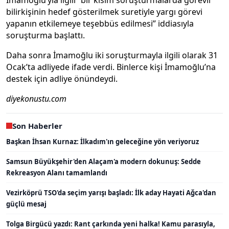
İmamoğlu’yla ilgili “bir kısım soruşturmalarda görevli
bilirkişinin hedef gösterilmek suretiyle yargı görevi
yapanın etkilemeye teşebbüs edilmesi” iddiasıyla
soruşturma başlattı.
Daha sonra İmamoğlu iki soruşturmayla ilgili olarak 31
Ocak’ta adliyede ifade verdi. Binlerce kişi İmamoğlu’na
destek için adliye önündeydi.
diyekonustu.com
Son Haberler
Başkan İhsan Kurnaz: İlkadım'ın geleceğine yön veriyoruz
Samsun Büyükşehir'den Alaçam'a modern dokunuş: Sedde
Rekreasyon Alanı tamamlandı
Vezirköprü TSO'da seçim yarışı başladı: İlk aday Hayati Ağca'dan
güçlü mesaj
Tolga Birgücü yazdı: Rant çarkında yeni halka! Kamu parasıyla,