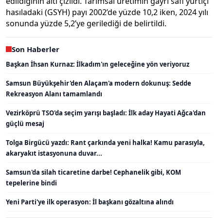
edildiğinin altı çizildi. Tarımsal üretimin gayri safi yurtiçi
hasıladaki (GSYH) payı 2002’de yüzde 10,2 iken, 2024 yılı
sonunda yüzde 5,2’ye gerilediği de belirtildi.
Son Haberler
Başkan İhsan Kurnaz: İlkadım'ın geleceğine yön veriyoruz
Samsun Büyükşehir'den Alaçam'a modern dokunuş: Sedde
Rekreasyon Alanı tamamlandı
Vezirköprü TSO'da seçim yarışı başladı: İlk aday Hayati Ağca'dan
güçlü mesaj
Tolga Birgücü yazdı: Rant çarkında yeni halka! Kamu parasıyla,
akaryakıt istasyonuna duvar...
Samsun'da silah ticaretine darbe! Cephanelik gibi, KOM
tepelerine bindi
Yeni Parti'ye ilk operasyon: İl başkanı gözaltına alındı