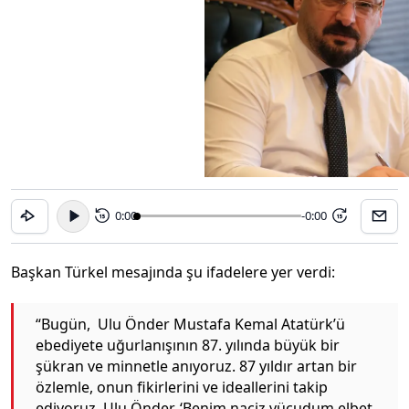
0:00
-0:00
15
15
Başkan Türkel mesajında şu ifadelere yer verdi:
“Bugün, Ulu Önder Mustafa Kemal Atatürk’ü
ebediyete uğurlanışının 87. yılında büyük bir
şükran ve minnetle anıyoruz. 87 yıldır artan bir
özlemle, onun fikirlerini ve ideallerini takip
ediyoruz. Ulu Önder, ‘Benim naçiz vücudum elbet