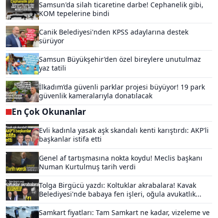
Samsun'da silah ticaretine darbe! Cephanelik gibi,
KOM tepelerine bindi
Canik Belediyesi'nden KPSS adaylarına destek
sürüyor
Samsun Büyükşehir’den özel bireylere unutulmaz
yaz tatili
İlkadım’da güvenli parklar projesi büyüyor! 19 park
güvenlik kameralarıyla donatılacak
En Çok Okunanlar
Evli kadınla yasak aşk skandalı kenti karıştırdı: AKP'li
başkanlar istifa etti
Genel af tartışmasına nokta koydu! Meclis başkanı
Numan Kurtulmuş tarih verdi
Tolga Birgücü yazdı: Koltuklar akrabalara! Kavak
Belediyesi'nde babaya fen işleri, oğula avukatlık...
Samkart fiyatları: Tam Samkart ne kadar, vizeleme ve