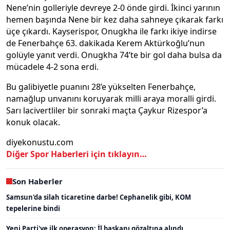
Nene’nin golleriyle devreye 2-0 önde girdi. İkinci yarının
hemen başında Nene bir kez daha sahneye çıkarak farkı
üçe çıkardı. Kayserispor, Onugkha ile farkı ikiye indirse
de Fenerbahçe 63. dakikada Kerem Aktürkoğlu’nun
golüyle yanıt verdi. Onugkha 74’te bir gol daha bulsa da
mücadele 4-2 sona erdi.
Bu galibiyetle puanını 28’e yükselten Fenerbahçe,
namağlup unvanını koruyarak milli araya moralli girdi.
Sarı lacivertliler bir sonraki maçta Çaykur Rizespor’a
konuk olacak.
diyekonustu.com
Diğer Spor Haberleri için tıklayın…
Son Haberler
Samsun'da silah ticaretine darbe! Cephanelik gibi, KOM
tepelerine bindi
Yeni Parti'ye ilk operasyon: İl başkanı gözaltına alındı