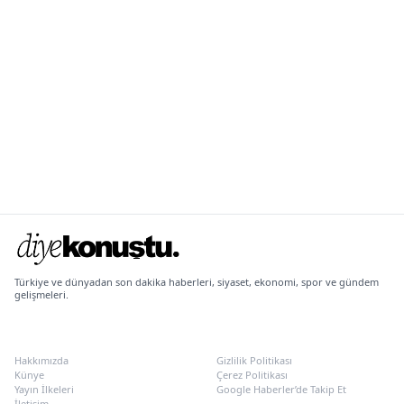
Türkiye ve dünyadan son dakika haberleri, siyaset, ekonomi, spor ve gündem
gelişmeleri.
KURUMSAL
POLITIKALAR
Hakkımızda
Gizlilik Politikası
Künye
Çerez Politikası
Yayın İlkeleri
Google Haberler’de Takip Et
İletişim