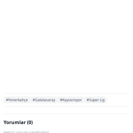
#Fenerbahçe
#Galatasaray
#Kayserispor
#Süper Lig
Yorumlar (0)
Henüz yorum yapılmamış.