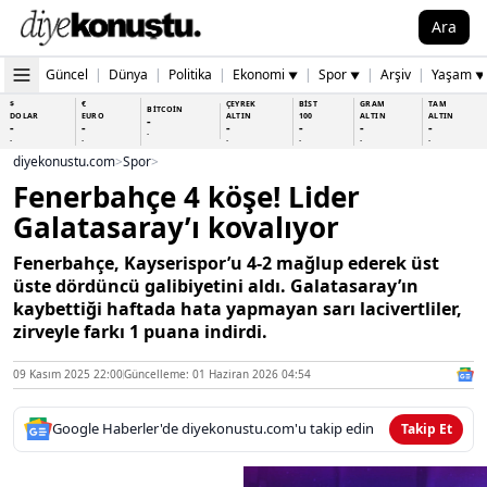
Ara
Güncel
|
Dünya
|
Politika
|
Ekonomi
|
Spor
|
Arşiv
|
Yaşam
▼
▼
▼
$
€
ÇEYREK
BİST
GRAM
TAM
BİTCOİN
DOLAR
EURO
ALTIN
100
ALTIN
ALTIN
-
-
-
-
-
-
-
-
-
-
-
-
-
-
diyekonustu.com
>
Spor
>
Fenerbahçe 4 köşe! Lider
Galatasaray’ı kovalıyor
Fenerbahçe, Kayserispor’u 4-2 mağlup ederek üst
üste dördüncü galibiyetini aldı. Galatasaray’ın
kaybettiği haftada hata yapmayan sarı lacivertliler,
zirveyle farkı 1 puana indirdi.
09 Kasım 2025 22:00
Güncelleme: 01 Haziran 2026 04:54
Google Haberler'de diyekonustu.com'u takip edin
Takip Et