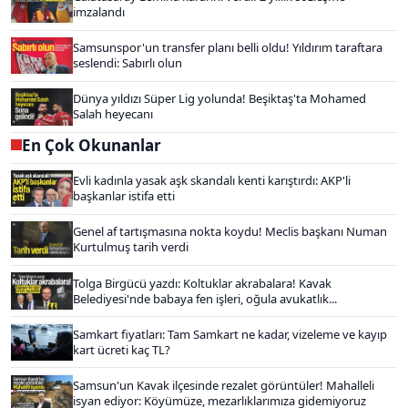
imzalandı
Samsunspor'un transfer planı belli oldu! Yıldırım taraftara
seslendi: Sabırlı olun
Dünya yıldızı Süper Lig yolunda! Beşiktaş'ta Mohamed
Salah heyecanı
En Çok Okunanlar
Evli kadınla yasak aşk skandalı kenti karıştırdı: AKP'li
başkanlar istifa etti
Genel af tartışmasına nokta koydu! Meclis başkanı Numan
Kurtulmuş tarih verdi
Tolga Birgücü yazdı: Koltuklar akrabalara! Kavak
Belediyesi'nde babaya fen işleri, oğula avukatlık...
Samkart fiyatları: Tam Samkart ne kadar, vizeleme ve kayıp
kart ücreti kaç TL?
Samsun'un Kavak ilçesinde rezalet görüntüler! Mahalleli
isyan ediyor: Köyümüze, mezarlıklarımıza gidemiyoruz