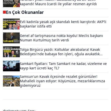
kapandı! Mauro Icardi ile yollar resmen ayrıldı
En Çok Okunanlar
Evli kadınla yasak aşk skandalı kenti karıştırdı: AKP'li
başkanlar istifa etti
Genel af tartışmasına nokta koydu! Meclis başkanı
Numan Kurtulmuş tarih verdi
Tolga Birgücü yazdı: Koltuklar akrabalara! Kavak
Belediyesi'nde babaya fen işleri, oğula avukatlık...
Samkart fiyatları: Tam Samkart ne kadar, vizeleme ve
kayıp kart ücreti kaç TL?
Samsun'un Kavak ilçesinde rezalet görüntüler!
Mahalleli isyan ediyor: Köyümüze, mezarlıklarımıza
gidemiyoruz
diyekonustu.com
>
Spor
>