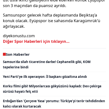
üst üste ikinci galibiyetini elde ederken konuk Eyüpspor
son 3 maçından da puansız ayrıldı.
Samsunspor gelecek hafta deplasmanda Beşiktaş’a
konuk olacak. Eyüpspor ise sahasında Karagümrük’ü
ağırlayacak.
diyekonustu.com
Diğer Spor Haberleri için tıklayın…
Son Haberler
Samsun'da silah ticaretine darbe! Cephanelik gibi, KOM
tepelerine bindi
Yeni Parti'ye ilk operasyon: İl başkanı gözaltına alındı
Korku filmi gibi! Milyonlarcası gökyüzünü kapladı: Dev çekirge
sürüsü hayatı felç etti
Erdoğan'dan 'Çerçeve Yasa' yorumu: Türkiye’yi terör tehdidinden
kalıcı olarak kurtaracak