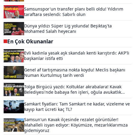
Samsunspor'un transfer planı belli oldu! Yıldırım
taraftara seslendi: Sabırlı olun
Dünya yıldızı Süper Lig yolunda! Beşiktaş'ta
Mohamed Salah heyecanı
En Çok Okunanlar
Evli kadınla yasak aşk skandalı kenti karıştırdı: AKP'li
başkanlar istifa etti
Genel af tartışmasına nokta koydu! Meclis başkanı
Numan Kurtulmuş tarih verdi
Tolga Birgücü yazdı: Koltuklar akrabalara! Kavak
Belediyesi'nde babaya fen işleri, oğula avukatlık...
Samkart fiyatları: Tam Samkart ne kadar, vizeleme ve
kayıp kart ücreti kaç TL?
Samsun'un Kavak ilçesinde rezalet görüntüler!
Mahalleli isyan ediyor: Köyümüze, mezarlıklarımıza
gidemiyoruz