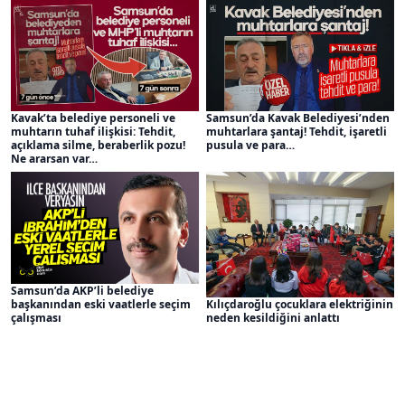
Kavak’ta belediye personeli ve
Samsun’da Kavak Belediyesi’nden
muhtarın tuhaf ilişkisi: Tehdit,
muhtarlara şantaj! Tehdit, işaretli
açıklama silme, beraberlik pozu!
pusula ve para…
Ne ararsan var…
Samsun’da AKP’li belediye
başkanından eski vaatlerle seçim
Kılıçdaroğlu çocuklara elektriğinin
çalışması
neden kesildiğini anlattı