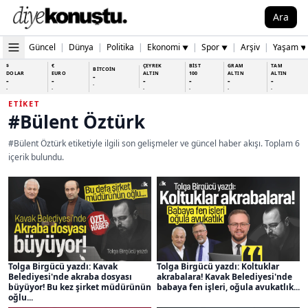
Ara
Güncel
|
Dünya
|
Politika
|
Ekonomi
|
Spor
|
Arşiv
|
Yaşam
▼
▼
▼
$
€
ÇEYREK
BİST
GRAM
TAM
BİTCOİN
DOLAR
EURO
ALTIN
100
ALTIN
ALTIN
-
-
-
-
-
-
-
-
-
-
-
-
-
-
ETIKET
#Bülent Öztürk
#Bülent Öztürk etiketiyle ilgili son gelişmeler ve güncel haber akışı. Toplam 6
içerik bulundu.
Tolga Birgücü yazdı: Kavak
Tolga Birgücü yazdı: Koltuklar
Belediyesi'nde akraba dosyası
akrabalara! Kavak Belediyesi'nde
büyüyor! Bu kez şirket müdürünün
babaya fen işleri, oğula avukatlık...
oğlu...