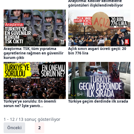
Araştırma: Kediler kelimelerle
görüntüleri ilişkilendirebiliyor
Araştırma: TSK, tüm yıpratma
Açlık sınırı asgari ücreti geçti: 20
gayretlerine rağmen en güvenilir
bin 776 lira
kurum çıktı
Türkiye’ye soruldu: En önemli
Türkiye geçim derdinde ilk sırada
sorun ne? İşte yanıtı…
1 - 12 / 13 sonuç gösteriliyor
Önceki
1
2
Sonraki