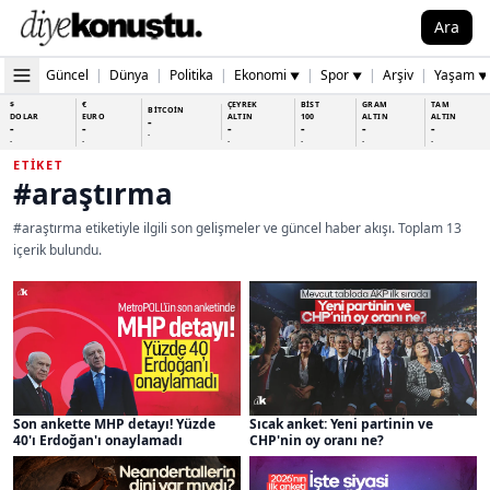
Ara
Güncel
|
Dünya
|
Politika
|
Ekonomi
|
Spor
|
Arşiv
|
Yaşam
▼
▼
▼
$
€
ÇEYREK
BİST
GRAM
TAM
BİTCOİN
DOLAR
EURO
ALTIN
100
ALTIN
ALTIN
-
-
-
-
-
-
-
-
-
-
-
-
-
-
ETIKET
#araştırma
#araştırma etiketiyle ilgili son gelişmeler ve güncel haber akışı. Toplam 13
içerik bulundu.
Son ankette MHP detayı! Yüzde
Sıcak anket: Yeni partinin ve
40'ı Erdoğan'ı onaylamadı
CHP'nin oy oranı ne?