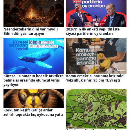
Neandertallerin dini var mıydı?
2026’nın ilk anketi yapıldı! İşte
Bilim dünyası tartışıyor
siyasi partilerin oy oranları
Küresel ısınmanın bedeli: Arktik’te
Kamu emekçisi barınma krizinde!
balinalar arasında ölümcül virüs
Yoksulluk sınırı 95 bin TL’yi aştı
yayılıyor
Korkutan keşif! Kraliçe arılar
zehirli toprakta kış uykusuna yattı