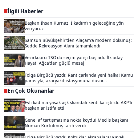
İlgili Haberler
Başkan İhsan Kurnaz: İlkadım'ın geleceğine yön
veriyoruz
Samsun Büyükşehir'den Alaçam'a modern dokunuş:
Sedde Rekreasyon Alanı tamamlandı
Vezirköprü TSO'da seçim yarışı başladı: İlk aday
Hayati Ağca'dan güçlü mesaj
Tolga Birgücü yazdı: Rant çarkında yeni halka! Kamu
parasıyla, akaryakıt istasyonuna duvar...
En Çok Okunanlar
Evli kadınla yasak aşk skandalı kenti karıştırdı: AKP'li
başkanlar istifa etti
Genel af tartışmasına nokta koydu! Meclis başkanı
Numan Kurtulmuş tarih verdi
Tolga Birgücü yazdı: Koltuklar akrabalara! Kavak