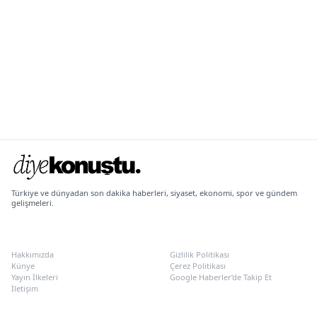
Türkiye ve dünyadan son dakika haberleri, siyaset, ekonomi, spor ve gündem
gelişmeleri.
KURUMSAL
POLITIKALAR
Hakkımızda
Gizlilik Politikası
Künye
Çerez Politikası
Yayın İlkeleri
Google Haberler’de Takip Et
İletişim