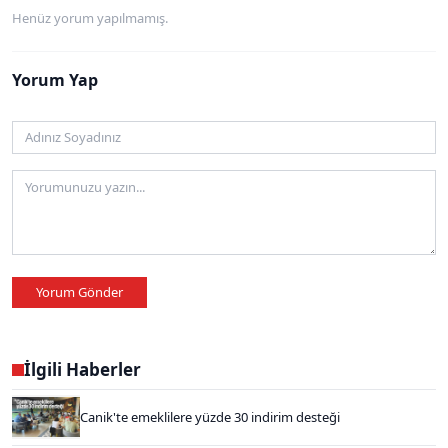
Henüz yorum yapılmamış.
Yorum Yap
Yorum Gönder
İlgili Haberler
Canik'te emeklilere yüzde 30 indirim desteği