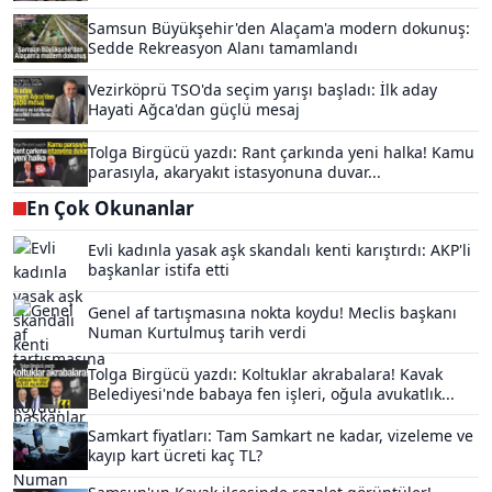
Samsun Büyükşehir'den Alaçam'a modern dokunuş:
Sedde Rekreasyon Alanı tamamlandı
Vezirköprü TSO'da seçim yarışı başladı: İlk aday
Hayati Ağca'dan güçlü mesaj
Tolga Birgücü yazdı: Rant çarkında yeni halka! Kamu
parasıyla, akaryakıt istasyonuna duvar...
En Çok Okunanlar
Evli kadınla yasak aşk skandalı kenti karıştırdı: AKP'li
başkanlar istifa etti
Genel af tartışmasına nokta koydu! Meclis başkanı
Numan Kurtulmuş tarih verdi
Tolga Birgücü yazdı: Koltuklar akrabalara! Kavak
Belediyesi'nde babaya fen işleri, oğula avukatlık...
Samkart fiyatları: Tam Samkart ne kadar, vizeleme ve
kayıp kart ücreti kaç TL?