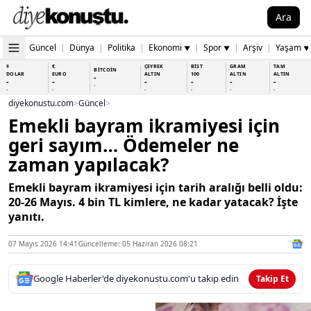
Ara
Güncel
|
Dünya
|
Politika
|
Ekonomi
|
Spor
|
Arşiv
|
Yaşam
▼
▼
▼
$
€
ÇEYREK
BİST
GRAM
TAM
BİTCOİN
DOLAR
EURO
ALTIN
100
ALTIN
ALTIN
-
-
-
-
-
-
-
-
-
-
-
-
-
-
diyekonustu.com
>
Güncel
>
Emekli bayram ikramiyesi için
geri sayım… Ödemeler ne
zaman yapılacak?
Emekli bayram ikramiyesi için tarih aralığı belli oldu:
20-26 Mayıs. 4 bin TL kimlere, ne kadar yatacak? İşte
yanıtı.
07 Mayıs 2026 14:41
Güncelleme: 05 Haziran 2026 08:21
Google Haberler'de diyekonustu.com'u takip edin
Takip Et