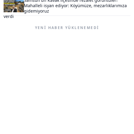
Samsun'un Kavak ilçesinde rezalet görüntüler!
Mahalleli isyan ediyor: Köyümüze, mezarlıklarımıza
gidemiyoruz
YENI HABER YÜKLENEMEDI