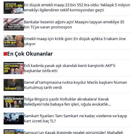
En düşük emekli maaşı 23 bin 552 lira oldu: Yaklaşık 5 milyon
emekliyi ilgilendiren teklif komisyondan geçti
Bankalar kesenin ağzını açtı! Maaşını taşıyan emekliye 35
bin TL’ye varan promosyon
Emekli maaşı için kritik gün: En düşük aylıkta 3 rakam öne
çıkıyor
En Çok Okunanlar
Evli kadınla yasak aşk skandalı kenti karıştırdı: AKP'li
başkanlar istifa etti
Genel af tartışmasına nokta koydu! Meclis başkanı Numan
Kurtulmuş tarih verdi
Tolga Birgücü yazdı: Koltuklar akrabalara! Kavak
Belediyesi'nde babaya fen işleri, oğula avukatlık...
Samkart fiyatları: Tam Samkart ne kadar, vizeleme ve kayıp
kart ücreti kaç TL?
Samsun'un Kavak ilçesinde rezalet görüntüler! Mahalleli