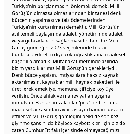
Türkiye’nin borçlanmasını önlemek demek. Milli
Görüş’ün olmazsa olmazlarından bir tanesi denk
bütçenin yapılması ve faiz ödemelerinden
Türkiye’nin kurtarılması demektir. Milli Görüş’ün
asıl temeli paylaşımda adalet, yönetiminde adalet
ve yargıda adaletin sağlanmasıdır. Tabii biz Milli
Görüş gömleğini 2023 seçimlerinde tekrar
bunlara giydirelim diye çok uğraştık ama maalesef
başarılı olamadık. Mutabakat metninde aslında
bizim yazdıklarımız Milli Görüş’ün gerekleriydi.
Denk bütçe yapılsın, imtiyazlılara haksız kaynak
aktarılmasın, kaynaklar milli kaynak paketleri ile
üretilerek emekliye, memura, çiftçiye köylüye
verilsin. Önce ahlak ve maneviyat anlayışına
dönülsün. Bunları imzaladılar ‘peki’ dediler ama
maalesef arkasından aynı tas aynı hamam devam
ettiler ve Milli Görüş gömleğini belki de son kez
giyinme şansını da böylece kaybettikleri için biz de
zaten Cumhur İttifakı içerisinde olmayacağımızı