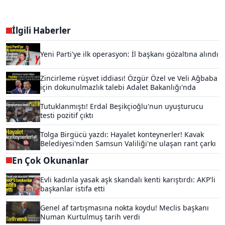
İlgili Haberler
Yeni Parti'ye ilk operasyon: İl başkanı gözaltına alındı
Zincirleme rüşvet iddiası! Özgür Özel ve Veli Ağbaba
için dokunulmazlık talebi Adalet Bakanlığı'nda
Tutuklanmıştı! Erdal Beşikçioğlu'nun uyuşturucu
testi pozitif çıktı
Tolga Birgücü yazdı: Hayalet konteynerler! Kavak
Belediyesi'nden Samsun Valiliği'ne ulaşan rant çarkı
En Çok Okunanlar
Evli kadınla yasak aşk skandalı kenti karıştırdı: AKP'li
başkanlar istifa etti
Genel af tartışmasına nokta koydu! Meclis başkanı
Numan Kurtulmuş tarih verdi