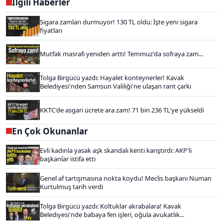
İlgili Haberler
Sigara zamları durmuyor! 130 TL oldu: İşte yeni sigara
fiyatları
Mutfak masrafı yeniden arttı! Temmuz'da sofraya zam...
Tolga Birgücü yazdı: Hayalet konteynerler! Kavak
Belediyesi'nden Samsun Valiliği'ne ulaşan rant çarkı
KKTC'de asgari ücrete ara zam! 71 bin 236 TL'ye yükseldi
En Çok Okunanlar
Evli kadınla yasak aşk skandalı kenti karıştırdı: AKP'li
başkanlar istifa etti
Genel af tartışmasına nokta koydu! Meclis başkanı Numan
Kurtulmuş tarih verdi
Tolga Birgücü yazdı: Koltuklar akrabalara! Kavak
Belediyesi'nde babaya fen işleri, oğula avukatlık...