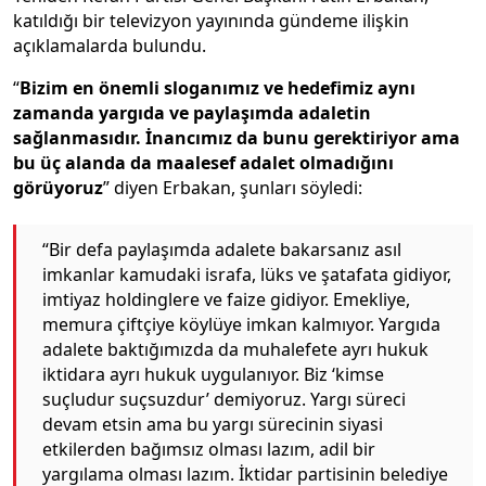
katıldığı bir televizyon yayınında gündeme ilişkin
açıklamalarda bulundu.
“
Bizim en önemli sloganımız ve hedefimiz aynı
zamanda yargıda ve paylaşımda adaletin
sağlanmasıdır. İnancımız da bunu gerektiriyor ama
bu üç alanda da maalesef adalet olmadığını
görüyoruz
” diyen Erbakan, şunları söyledi:
“Bir defa paylaşımda adalete bakarsanız asıl
imkanlar kamudaki israfa, lüks ve şatafata gidiyor,
imtiyaz holdinglere ve faize gidiyor. Emekliye,
memura çiftçiye köylüye imkan kalmıyor. Yargıda
adalete baktığımızda da muhalefete ayrı hukuk
iktidara ayrı hukuk uygulanıyor. Biz ‘kimse
suçludur suçsuzdur’ demiyoruz. Yargı süreci
devam etsin ama bu yargı sürecinin siyasi
etkilerden bağımsız olması lazım, adil bir
yargılama olması lazım. İktidar partisinin belediye