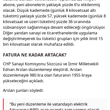
abone, yani abonelerin yaklaşık yüzde 6’sı etkilenmiş
olacak. Düşük kademede (günlük 8 kilovatsaat altı
tüketim) yaklaşık yüzde 57, yüksek kademede (günlük 8
kilovatsaat ve üzeri tüketim) yüzde 36 oranında
sübvansiyon sağlanmaya devam edileceği öngörülüyor.
Diğer yandan sanayi ve ticarethanelerde uygulama
değiştirilmeyerek bu tüketici grupları için yıllık limit 15
bin kilovatsaat olarak muhafaza edildi.
FATURA NE KADAR ARTACAK?
CHP Sanayi Komisyonu Sözcüsü ve İzmir Milletvekili
Ednan Arslan düzenlemeyi eleştirdi. Arslan
düzenlemeyle 980 lira olan faturanın 1955 liraya
yükseleceğini açıkladı.
Arslan şunları söyledi:
“Bu yeni düzenleme ile vatandaşın elektrik
faturasına %90’ı aşan oranda zam yapmış olacak.