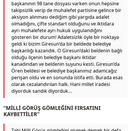
başkanının 98 tane dosyası varken onun hepsine
takipsizlik verip de muhalefet partisine gelince bir
aksiyon alınması dediğim gibi yargıda adalet
olmadığını, çifte standart olduğunu ve iktidara
ayrı muhalefete ayrı hukuk uygulandığını
gösteren bir durum! Adaletsizlik öyle bir noktaya
geldi ki bizim Giresun’da bir beldede belediye
başkanlığı kazandık. O Giresun’daki beldenin bağlı
olduğu ilçenin belediye başkanı iktidar
kanadından ve beldenin suyunu kesti. Giresun’da
Ören beldesi ve belediye başkanımız adamcağız
perişan oldu ve en sonunda istifa etti. Burada esas
olarak cezalandırılan halk. Hani millet iradesi
diyorduk sandık diyorduk…
“MİLLİ GÖRÜŞ GÖMLEĞİNİ FIRSATINI
KAYBETTİLER”
Tabi Milli Görüş gömleğini giymek demek bir defa