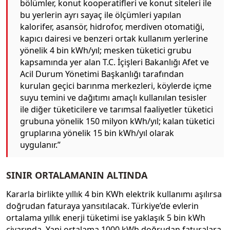
bölümler, konut kooperatifleri ve konut siteleri ile
bu yerlerin ayrı sayaç ile ölçümleri yapılan
kalorifer, asansör, hidrofor, merdiven otomatiği,
kapıcı dairesi ve benzeri ortak kullanım yerlerine
yönelik 4 bin kWh/yıl; mesken tüketici grubu
kapsamında yer alan T.C. İçişleri Bakanlığı Afet ve
Acil Durum Yönetimi Başkanlığı tarafından
kurulan geçici barınma merkezleri, köylerde içme
suyu temini ve dağıtımı amaçlı kullanılan tesisler
ile diğer tüketicilere ve tarımsal faaliyetler tüketici
grubuna yönelik 150 milyon kWh/yıl; kalan tüketici
gruplarına yönelik 15 bin kWh/yıl olarak
uygulanır.”
SINIR ORTALAMANIN ALTINDA
Kararla birlikte yıllık 4 bin KWh elektrik kullanımı aşılırsa
doğrudan faturaya yansıtılacak. Türkiye’de evlerin
ortalama yıllık enerji tüketimi ise yaklaşık 5 bin kWh
civarında. Yani ortalama 1000 kWh doğrudan faturalara