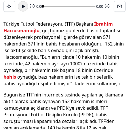
0:00
-0:00
15
15
Türkiye Futbol Federasyonu (TFF) Başkanı
İbrahim
Hacıosmanoğlu
, geçtiğimiz günlerde basın toplantısı
düzenleyerek profesyonel liglerde görev alan 571
hakemden 371’inin bahis hesabının olduğunu, 152’sinin
ise aktif şekilde bahis oynadığını açıklamıştı.
Hacıosmanoğlu, “Bunların içinde 10 hakemin 10 binin
üzerinde, 42 hakemin ayrı ayrı 1000’in üzerinde bahis
oynadığı, bir hakemin tek başına 18 binin üzerinde
bahis
oynadığı, bazı hakemlerin ise tek bir seferlik
bahis oynadığı tespit edilmiştir” ifadelerini kullanmıştı.
Bugün ise TFF’nin internet sitesinde yapılan açıklamada
aktif olarak bahis oynayan 152 hakemin isimleri
kamuoyuna açıklandı ve PFDK’ye sevk edildi. TFF
Profesyonel Futbol Disiplin Kurulu (PFDK), bahis
soruşturması kapsamında cezaları açıkladı. TFF’den
yapılan açıklamada, 149 hakemin 8 ila 12 ay hak