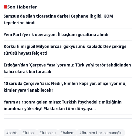
Son Haberler
Samsun'da silah ticaretine darbe! Cephanelik gibi, KOM
tepelerine bindi
Yeni Parti'ye ilk operasyon: İl başkanı gözaltına alındı
Korku filmi gibi! Milyonlarcası gökyüzünü kapladı: Dev çekirge
sürüsü hayatı felç etti
Erdoğan'dan 'Çerçeve Yasa' yorumu: Türkiye’yi terör tehdidinden
kalıcı olarak kurtaracak
10 soruda Çerçeve Yasa: Nedir, kimleri kapsıyor, af içeriyor mu,
kimler yararlanabilecek?
Yarım asır sonra gelen miras: Turkish Psychedelic müziğinin
inanılmaz yükselişi! Plaklardan tüm dünyaya...
#bahis
#futbol
#futbolcu
#hakem
#İbrahim Hacıosmanoğlu