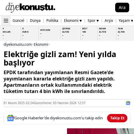
Ara
Güncel
|
Dünya
|
Politika
|
Ekonomi
|
Spor
|
Arşiv
|
Yaşam
▼
▼
▼
$
€
ÇEYREK
BİST
GRAM
TAM
BİTCOİN
DOLAR
EURO
ALTIN
100
ALTIN
ALTIN
-
-
-
-
-
-
-
-
-
-
-
-
-
-
diyekonustu.com
>
Ekonomi
>
Elektriğe gizli zam! Yeni yılda
başlıyor
EPDK tarafından yayımlanan Resmi Gazete'de
yayımlanan kararla elektriğe gizli zam yapıldı.
Apartmanların ortak kullanımındaki elektrik
tüketim tutarı 4 bin kWh ile sınırlandırıldı.
01 Kasım 2025 02:24
Güncelleme: 03 Haziran 2026 12:57
Google Haberler'de diyekonustu.com'u takip edin
Takip Et