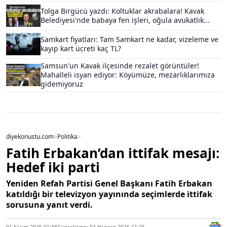
Tolga Birgücü yazdı: Koltuklar akrabalara! Kavak
Belediyesi'nde babaya fen işleri, oğula avukatlık...
Samkart fiyatları: Tam Samkart ne kadar, vizeleme ve
kayıp kart ücreti kaç TL?
Samsun'un Kavak ilçesinde rezalet görüntüler!
Mahalleli isyan ediyor: Köyümüze, mezarlıklarımıza
gidemiyoruz
diyekonustu.com
>
Politika
>
Fatih Erbakan’dan ittifak mesajı:
Hedef iki parti
Yeniden Refah Partisi Genel Başkanı Fatih Erbakan
katıldığı bir televizyon yayınında seçimlerde ittifak
sorusuna yanıt verdi.
01 Kasım 2025 01:38
Güncelleme: 03 Haziran 2026 11:25