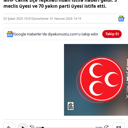
MHP Canik İlçe Teşkilatı’ndan istifa haberi geldi. 3
meclis üyesi ve 70 yakın parti üyesi istifa etti.
03 Şubat 2025 16:01
Güncelleme: 01 Haziran 2026 14:19
Google Haberler'de diyekonustu.com'u takip edin
Takip Et
0:00
-0:00
15
15