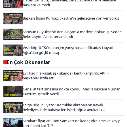
başkanı kalmadı
Başkan İhsan Kurnaz: İlkadım'ın geleceğine yön veriyoruz
Samsun Büyükşehir'den Alaçam'a modern dokunuş: Sedde
Rekreasyon Alanı tamamlandı
Vezirköprü TSO'da seçim yarışı başladı: İlk aday Hayati
Ağca'dan güçlü mesaj
En Çok Okunanlar
Evli kadınla yasak aşk skandalı kenti karıştırdı: AKP'li
başkanlar istifa etti
Genel af tartışmasına nokta koydu! Meclis başkanı Numan
Kurtulmuş tarih verdi
Tolga Birgücü yazdı: Koltuklar akrabalara! Kavak
Belediyesi'nde babaya fen işleri, oğula avukatlık...
Samkart fiyatları: Tam Samkart ne kadar, vizeleme ve kayıp
kart ücreti kaç TL?