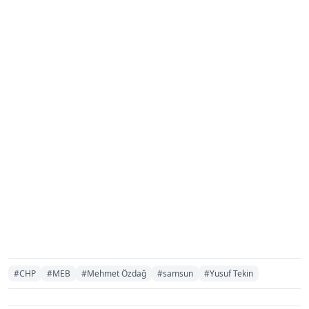
#CHP
#MEB
#Mehmet Özdağ
#samsun
#Yusuf Tekin