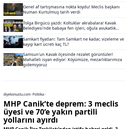
Genel af tartışmasına nokta koydu! Meclis başkanı
Numan Kurtulmuş tarih verdi
Tolga Birgücü yazdı: Koltuklar akrabalara! Kavak
Belediyesi'nde babaya fen işleri, oğula avukatlık...
Samkart fiyatları: Tam Samkart ne kadar, vizeleme ve
kayıp kart ücreti kaç TL?
Samsun'un Kavak ilçesinde rezalet görüntüler!
Mahalleli isyan ediyor: Köyümüze, mezarlıklarımıza
gidemiyoruz
diyekonustu.com
>
Politika
>
MHP Canik’te deprem: 3 meclis
üyesi ve 70’e yakın partili
yollarını ayırdı