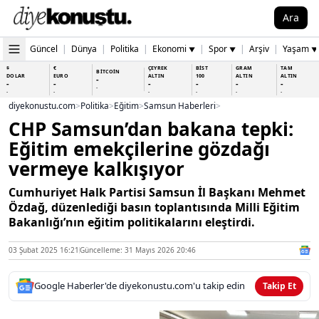
Ara
Güncel
|
Dünya
|
Politika
|
Ekonomi
|
Spor
|
Arşiv
|
Yaşam
▼
▼
▼
$
€
ÇEYREK
BİST
GRAM
TAM
BİTCOİN
DOLAR
EURO
ALTIN
100
ALTIN
ALTIN
-
-
-
-
-
-
-
-
-
-
-
-
-
-
diyekonustu.com
>
Politika
>
Eğitim
>
Samsun Haberleri
>
CHP Samsun’dan bakana tepki:
Eğitim emekçilerine gözdağı
vermeye kalkışıyor
Cumhuriyet Halk Partisi Samsun İl Başkanı Mehmet
Özdağ, düzenlediği basın toplantısında Milli Eğitim
Bakanlığı’nın eğitim politikalarını eleştirdi.
03 Şubat 2025 16:21
Güncelleme: 31 Mayıs 2026 20:46
Google Haberler'de diyekonustu.com'u takip edin
Takip Et