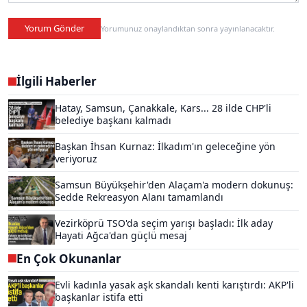
Yorum Gönder
Yorumunuz onaylandıktan sonra yayınlanacaktır.
İlgili Haberler
Hatay, Samsun, Çanakkale, Kars... 28 ilde CHP'li
belediye başkanı kalmadı
Başkan İhsan Kurnaz: İlkadım'ın geleceğine yön
veriyoruz
Samsun Büyükşehir'den Alaçam'a modern dokunuş:
Sedde Rekreasyon Alanı tamamlandı
Vezirköprü TSO'da seçim yarışı başladı: İlk aday
Hayati Ağca'dan güçlü mesaj
En Çok Okunanlar
Evli kadınla yasak aşk skandalı kenti karıştırdı: AKP'li
başkanlar istifa etti