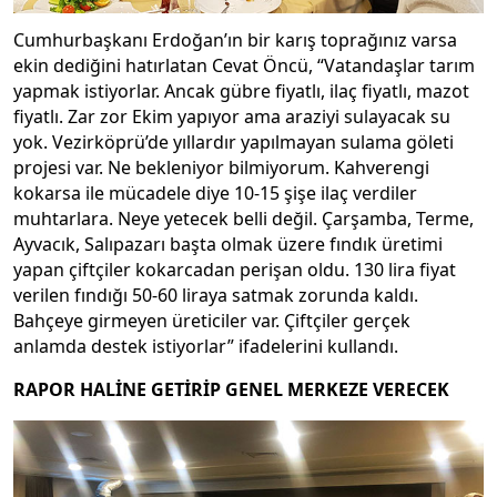
Cumhurbaşkanı Erdoğan’ın bir karış toprağınız varsa
ekin dediğini hatırlatan Cevat Öncü, “Vatandaşlar tarım
yapmak istiyorlar. Ancak gübre fiyatlı, ilaç fiyatlı, mazot
fiyatlı. Zar zor Ekim yapıyor ama araziyi sulayacak su
yok. Vezirköprü’de yıllardır yapılmayan sulama göleti
projesi var. Ne bekleniyor bilmiyorum. Kahverengi
kokarsa ile mücadele diye 10-15 şişe ilaç verdiler
muhtarlara. Neye yetecek belli değil. Çarşamba, Terme,
Ayvacık, Salıpazarı başta olmak üzere fındık üretimi
yapan çiftçiler kokarcadan perişan oldu. 130 lira fiyat
verilen fındığı 50-60 liraya satmak zorunda kaldı.
Bahçeye girmeyen üreticiler var. Çiftçiler gerçek
anlamda destek istiyorlar” ifadelerini kullandı.
RAPOR HALİNE GETİRİP GENEL MERKEZE VERECEK