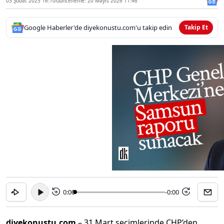
03 Şubat 2025 16:10
Güncelleme: 20 Mayıs 2026 11:46
Google Haberler'de diyekonustu.com'u takip edin
Takip Et
0:00
-0:00
15
15
diyekonustu.com
– 31 Mart seçimlerinde CHP’den