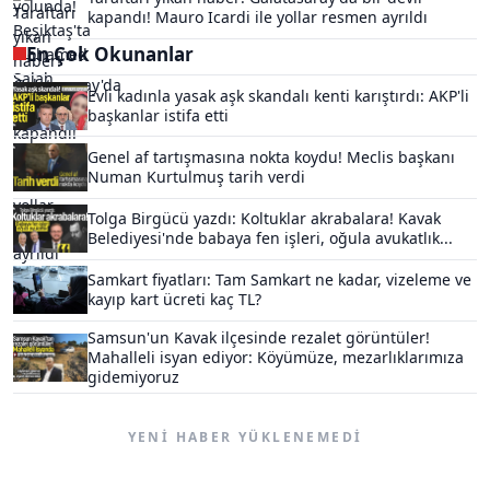
kapandı! Mauro Icardi ile yollar resmen ayrıldı
En Çok Okunanlar
Evli kadınla yasak aşk skandalı kenti karıştırdı: AKP'li
başkanlar istifa etti
Genel af tartışmasına nokta koydu! Meclis başkanı
Numan Kurtulmuş tarih verdi
Tolga Birgücü yazdı: Koltuklar akrabalara! Kavak
Belediyesi'nde babaya fen işleri, oğula avukatlık...
Samkart fiyatları: Tam Samkart ne kadar, vizeleme ve
kayıp kart ücreti kaç TL?
Samsun'un Kavak ilçesinde rezalet görüntüler!
Mahalleli isyan ediyor: Köyümüze, mezarlıklarımıza
gidemiyoruz
YENI HABER YÜKLENEMEDI