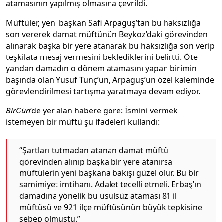
atamasının yapılmış olmasına çevrildi.
Müftüler, yeni başkan Safi Arpaguş’tan bu haksızlığa
son vererek damat müftünün Beykoz’daki görevinden
alınarak başka bir yere atanarak bu haksızlığa son verip
teşkilata mesaj vermesini beklediklerini belirtti. Öte
yandan damadın o dönem atamasını yapan birimin
başında olan Yusuf Tunç’un, Arpaguş’un özel kaleminde
görevlendirilmesi tartışma yaratmaya devam ediyor.
BirGün
‘de yer alan habere göre: İsmini vermek
istemeyen bir müftü şu ifadeleri kullandı:
“Şartları tutmadan atanan damat müftü
görevinden alınıp başka bir yere atanırsa
müftülerin yeni başkana bakışı güzel olur. Bu bir
samimiyet imtihanı. Adalet tecelli etmeli. Erbaş’ın
damadına yönelik bu usulsüz ataması 81 il
müftüsü ve 921 ilçe müftüsünün büyük tepkisine
sebep olmuştu.”