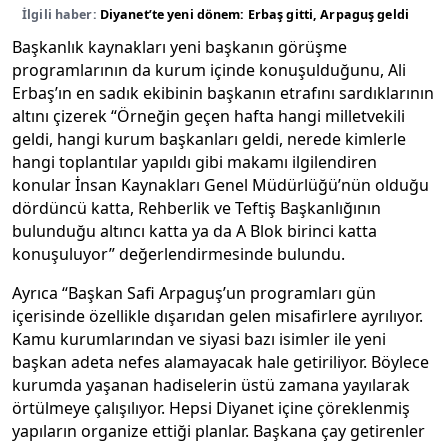
İlgili haber:
Diyanet’te yeni dönem: Erbaş gitti, Arpaguş geldi
Başkanlık kaynakları yeni başkanın görüşme
programlarının da kurum içinde konuşulduğunu, Ali
Erbaş’ın en sadık ekibinin başkanın etrafını sardıklarının
altını çizerek “Örneğin geçen hafta hangi milletvekili
geldi, hangi kurum başkanları geldi, nerede kimlerle
hangi toplantılar yapıldı gibi makamı ilgilendiren
konular İnsan Kaynakları Genel Müdürlüğü’nün olduğu
dördüncü katta, Rehberlik ve Teftiş Başkanlığının
bulunduğu altıncı katta ya da A Blok birinci katta
konuşuluyor” değerlendirmesinde bulundu.
Ayrıca “Başkan Safi Arpaguş’un programları gün
içerisinde özellikle dışarıdan gelen misafirlere ayrılıyor.
Kamu kurumlarından ve siyasi bazı isimler ile yeni
başkan adeta nefes alamayacak hale getiriliyor. Böylece
kurumda yaşanan hadiselerin üstü zamana yayılarak
örtülmeye çalışılıyor. Hepsi Diyanet içine çöreklenmiş
yapıların organize ettiği planlar. Başkana çay getirenler