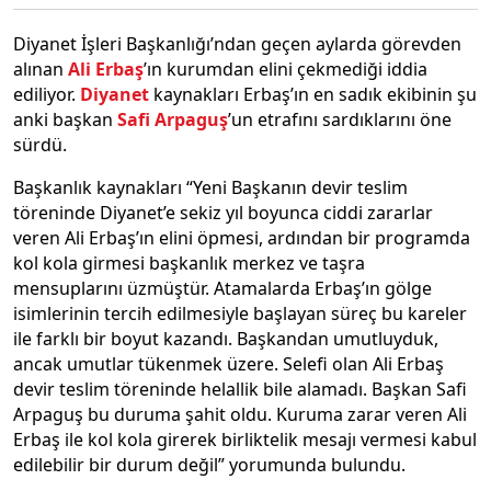
Diyanet İşleri Başkanlığı’ndan geçen aylarda görevden
alınan
Ali Erbaş
’ın kurumdan elini çekmediği iddia
ediliyor.
Diyanet
kaynakları Erbaş’ın en sadık ekibinin şu
anki başkan
Safi Arpaguş
’un etrafını sardıklarını öne
sürdü.
Başkanlık kaynakları “Yeni Başkanın devir teslim
töreninde Diyanet’e sekiz yıl boyunca ciddi zararlar
veren Ali Erbaş’ın elini öpmesi, ardından bir programda
kol kola girmesi başkanlık merkez ve taşra
mensuplarını üzmüştür. Atamalarda Erbaş’ın gölge
isimlerinin tercih edilmesiyle başlayan süreç bu kareler
ile farklı bir boyut kazandı. Başkandan umutluyduk,
ancak umutlar tükenmek üzere. Selefi olan Ali Erbaş
devir teslim töreninde helallik bile alamadı. Başkan Safi
Arpaguş bu duruma şahit oldu. Kuruma zarar veren Ali
Erbaş ile kol kola girerek birliktelik mesajı vermesi kabul
edilebilir bir durum değil” yorumunda bulundu.