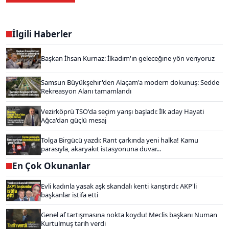
İlgili Haberler
Başkan İhsan Kurnaz: İlkadım'ın geleceğine yön veriyoruz
Samsun Büyükşehir'den Alaçam'a modern dokunuş: Sedde
Rekreasyon Alanı tamamlandı
Vezirköprü TSO'da seçim yarışı başladı: İlk aday Hayati
Ağca'dan güçlü mesaj
Tolga Birgücü yazdı: Rant çarkında yeni halka! Kamu
parasıyla, akaryakıt istasyonuna duvar...
En Çok Okunanlar
Evli kadınla yasak aşk skandalı kenti karıştırdı: AKP'li
başkanlar istifa etti
Genel af tartışmasına nokta koydu! Meclis başkanı Numan
Kurtulmuş tarih verdi