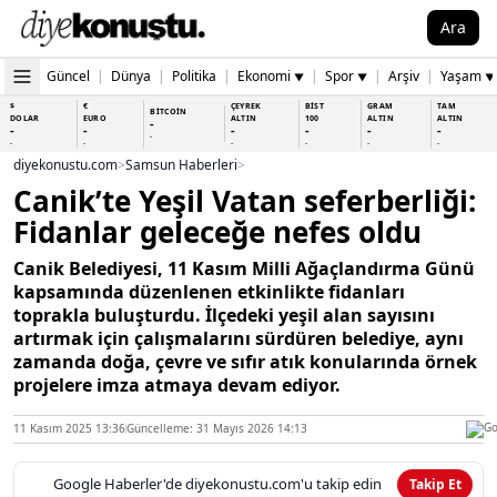
Ara
Güncel
|
Dünya
|
Politika
|
Ekonomi
|
Spor
|
Arşiv
|
Yaşam
▼
▼
▼
$
€
ÇEYREK
BİST
GRAM
TAM
BİTCOİN
DOLAR
EURO
ALTIN
100
ALTIN
ALTIN
-
-
-
-
-
-
-
-
-
-
-
-
-
-
diyekonustu.com
>
Samsun Haberleri
>
Canik’te Yeşil Vatan seferberliği:
Fidanlar geleceğe nefes oldu
Canik Belediyesi, 11 Kasım Milli Ağaçlandırma Günü
kapsamında düzenlenen etkinlikte fidanları
toprakla buluşturdu. İlçedeki yeşil alan sayısını
artırmak için çalışmalarını sürdüren belediye, aynı
zamanda doğa, çevre ve sıfır atık konularında örnek
projelere imza atmaya devam ediyor.
11 Kasım 2025 13:36
Güncelleme: 31 Mayıs 2026 14:13
Google Haberler'de diyekonustu.com'u takip edin
Takip Et