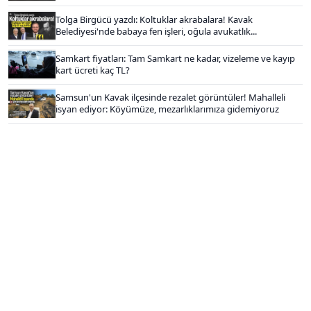
Tolga Birgücü yazdı: Koltuklar akrabalara! Kavak
Belediyesi'nde babaya fen işleri, oğula avukatlık...
Samkart fiyatları: Tam Samkart ne kadar, vizeleme ve kayıp
kart ücreti kaç TL?
Samsun'un Kavak ilçesinde rezalet görüntüler! Mahalleli
isyan ediyor: Köyümüze, mezarlıklarımıza gidemiyoruz