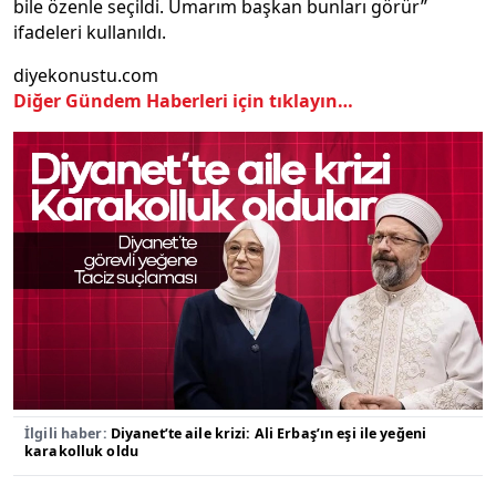
bile özenle seçildi. Umarım başkan bunları görür”
ifadeleri kullanıldı.
diyekonustu.com
Diğer Gündem Haberleri için tıklayın…
İlgili haber:
Diyanet’te aile krizi: Ali Erbaş’ın eşi ile yeğeni
karakolluk oldu