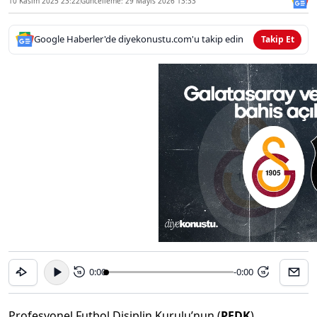
10 Kasım 2025 23:22
Güncelleme: 29 Mayıs 2026 13:33
Google Haberler'de diyekonustu.com'u takip edin
Takip Et
0:00
-0:00
15
15
Profesyonel Futbol Disiplin Kurulu’nun (
PFDK
),