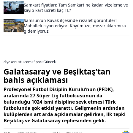
Samkart fiyatları: Tam Samkart ne kadar, vizeleme ve
kayıp kart ücreti kaç TL?
Samsun'un Kavak ilçesinde rezalet görüntüler!
Mahalleli isyan ediyor: Köyümüze, mezarlıklarımıza
gidemiyoruz
diyekonustu.com
>
Spor
>
Güncel
>
Galatasaray ve Beşiktaş’tan
bahis açıklaması
Profesyonel Futbol Disiplin Kurulu’nun (PFDK),
aralarında 27 Süper Lig futbolcusunun da
bulunduğu 1024 ismi disipline sevk etmesi Türk
futbolunda şok etkisi yarattı. Gelişmenin ardından
kulüplerden art arda açıklamalar gelirken, ilk tepki
Beşiktaş ve Galatasaray cephesinden geldi.