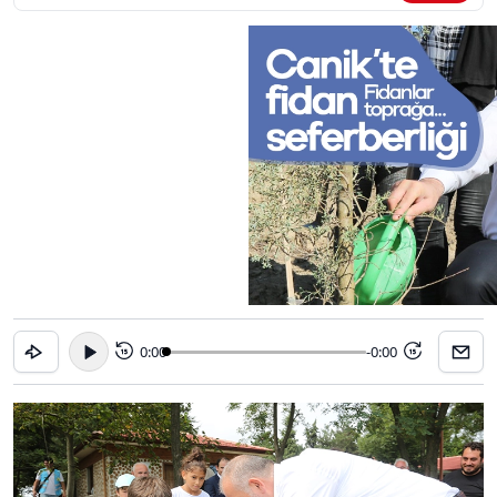
0:00
-0:00
15
15