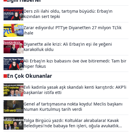
Ders zili ilahi oldu, tartışma büyüdü: Erbaş’ın
kızından sert tepki
Zarar ediyordu! PTT’ye Diyanet’ten 27 milyon TL’lik
ihale
Diyanet’te aile krizi: Ali Erbaş’ın eşi ile yeğeni
karakolluk oldu
Ali Erbaş’ın kızı babasını öve öve bitiremedi: Tam bir
hiper fokus
En Çok Okunanlar
Evli kadınla yasak aşk skandalı kenti karıştırdı: AKP'li
başkanlar istifa etti
Genel af tartışmasına nokta koydu! Meclis başkanı
Numan Kurtulmuş tarih verdi
Tolga Birgücü yazdı: Koltuklar akrabalara! Kavak
Belediyesi'nde babaya fen işleri, oğula avukatlık...