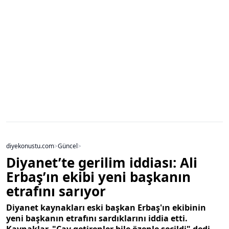
diyekonustu.com
>
Güncel
>
Diyanet’te gerilim iddiası: Ali
Erbaş’ın ekibi yeni başkanın
etrafını sarıyor
Diyanet kaynakları eski başkan Erbaş'ın ekibinin
yeni başkanın etrafını sardıklarını iddia etti.
Kaynaklar, "Çay getirenler bile özenle seçildi" dedi.